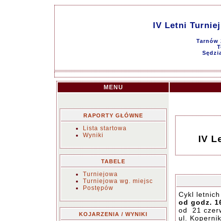
IV Letni Turni
Tarnów 
T
Sędzi
MENU
RAPORTY GŁÓWNE
Lista startowa
Wyniki
IV L
TABELE
Turniejowa
Turniejowa wg. miejsc
Postępów
Cykl letnic
od godz. 1
od 21 czerw
KOJARZENIA / WYNIKI
ul. Koperni