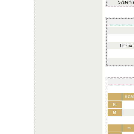
System 
Liczba
HGM
K
M
m