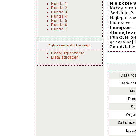
Nie pobier
Runda 1
Każdy turn
Runda 2
Runda 3
Sędziują Pa
Runda 4
Najlepsi za
Runda 5
finansowe:
Runda 6
I miejsce - 
Runda 7
dla najleps
Punktuje pi
generalnej 
Zgłoszenia do turnieju
Za udział w
Dodaj zgłoszenie
Lista zgłoszeń
Data ro
Data za
Mie
Temp
Sę
Organ
Zakończo
Liczb