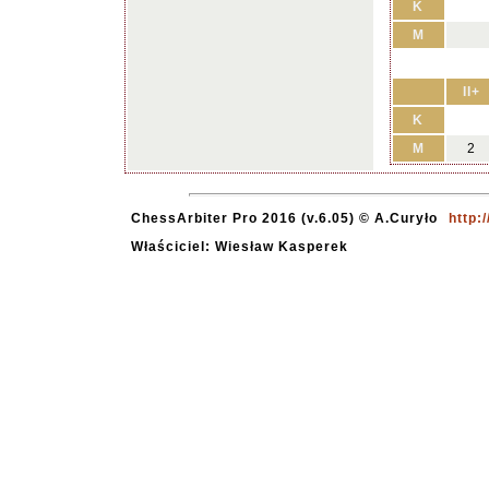
K
M
II+
K
M
2
ChessArbiter Pro 2016 (v.6.05) © A.Curyło
http:
Właściciel: Wiesław Kasperek