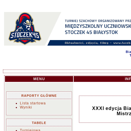
Bi
MENU
IN
RAPORTY GŁÓWNE
Lista startowa
Wyniki
XXXI edycja Biał
Mistr
TABELE
Turniejowa