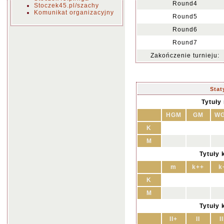
Round4
Stoczek45.pl/szachy
Komunikat organizacyjny
Round5
Round6
Round7
Zakończenie turnieju:
Stat
Tytuły
HGM
GM
W
K
M
Tytuły 
m
k++
k
K
M
Tytuły 
II+
II
II