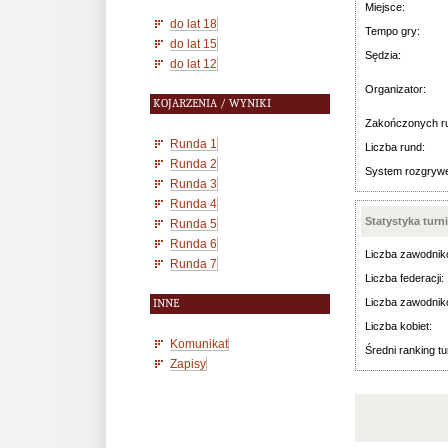
Miejsce:
do lat 18
Tempo gry:
do lat 15
Sędzia:
do lat 12
Organizator:
KOJARZENIA / WYNIKI
Zakończonych r
Runda 1
Liczba rund:
Runda 2
System rozgryw
Runda 3
Runda 4
Statystyka turn
Runda 5
Runda 6
Liczba zawodnik
Runda 7
Liczba federacji:
Liczba zawodnik
INNE
Liczba kobiet:
Komunikat
Średni ranking tu
Zapisy