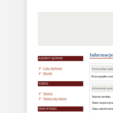
Informacj
RAPORTY GŁÓWNE
Lista startowa
Komunikat sędz
Wyniki
W przypadku trud
TABELE
Informacje po
Tabela
Nazwa turnieju:
Tabela wg miejsc
Data rozpoczęci
INNE WYNIKI
Data zakończeni