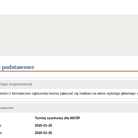
e podstawowe
iego (organizatora)
ności z formularzem zgłoszenia można zgłaszać się mailowo na adres sędziego głównego:
dstawowe
Turniej szachowy dla WOŚP
a:
2025-01-25
a:
2025-01-25