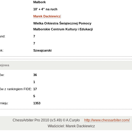
Malbork
10' + 4'' na ruch
Marek Dackiewicz
Wielka Orkiestra Świątecznej Pomocy
Malborskie Centrum Kultury i Edukacji
und:
7
7
ek:
Szwajcarski
iejowa
ów:
36
1
ów z rankingiem FIDE:
17
5
rnieju:
1353
ChessArbiter Pro 2010 (v.5.49) © A.Curyło
http://www.chessarbiter.com/
Właściciel: Marek Dackiewicz