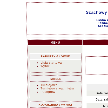
Szachowy 
Lublin 
Tempo 
Sędzia
MENU
RAPORTY GŁÓWNE
Lista startowa
Wyniki
TABELE
Turniejowa
Turniejowa wg. miejsc
Postępów
Data ro
Data za
KOJARZENIA / WYNIKI
Mie