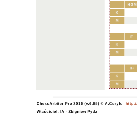
HGM
K
M
m
K
M
II+
K
M
ChessArbiter Pro 2016 (v.6.05) © A.Curyło
http:
Właściciel: IA - Zbigniew Pyda