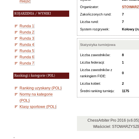
miejsc
Organizator:
STOWARZ
KOJARZENIA / WYNIKI
Zakończonych rund:
7
Liczba rund:
7
Runda 1
System rozgrywek:
Kołowy (
Runda 2
Runda 3
Runda 4
Statystyka turniejowa
Runda 5
Liczba zawodników:
8
Runda 6
Liczba federacji:
1
Runda 7
Liczba zawodników z
0
Rankingi i kategorie (POL)
rankingiem FIDE:
Liczba kobiet:
2
Ranking uzyskany (POL)
Średni ranking turnieju:
1175
Normy na kategorie
(POL)
Klasy sportowe (POL)
ChessArbiter Pro 2016 (v.6.0
Właściciel: STOWARZY
'