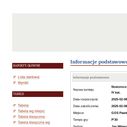
Informacje podstawow
RAPORTY GŁÓWNE
Lista startowa
Informacje podstawowe
Wyniki
Noworoczn
Nazwa turnieju:
IV kat.
TABELE
Data rozpoczęcia:
2025-02-0
Tabela
Data zakończenia:
2025-02-0
Tabela wg miejsc
Miejsce:
GOS Pawł
Tabela klasyczna
Tempo gry:
P'30
Tabela klasyczna wg
Sędzia:
Jan Milan