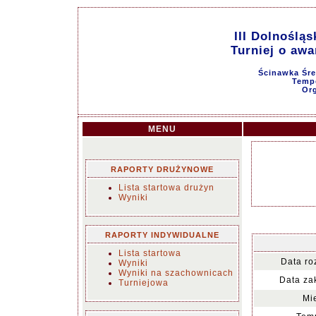
III Dolnoślą
Turniej o awa
Ścinawka Śre
Tempo
Or
MENU
RAPORTY DRUŻYNOWE
Lista startowa drużyn
Wyniki
RAPORTY INDYWIDUALNE
Lista startowa
Data ro
Wyniki
Wyniki na szachownicach
Data za
Turniejowa
Mi