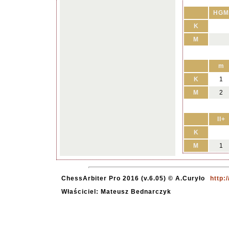
HGM
K
M
m
K
1
M
2
II+
K
M
1
ChessArbiter Pro 2016 (v.6.05) © A.Curyło
http:
Właściciel: Mateusz Bednarczyk