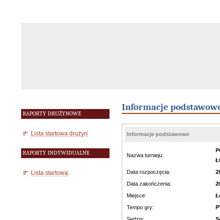
Informacje podstawow
RAPORTY DRUŻYNOWE
Lista startowa drużyn
Informacje podstawowe
P
RAPORTY INDYWIDUALNE
Nazwa turnieju:
Ł
Data rozpoczęcia:
2
Lista startowa
Data zakończenia:
2
Miejsce:
Ł
Tempo gry:
P
Sędzia:
S