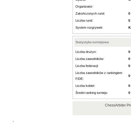
Organizator:
Zakończonych rund:
0
Liczba rund:
5
System rozgrywek:
K
Statystyka turniejowa
Liczba drużyn:
0
Liczba zawodników:
0
Liczba federacji:
0
Liczba zawodników z rankingiem
0
FIDE:
Liczba kobiet:
0
Średni ranking turnieju:
0
ChessArbiter Pr
'