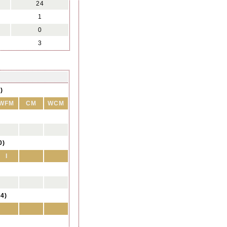
24
1
0
3
)
WFM
CM
WCM
0)
I
4)