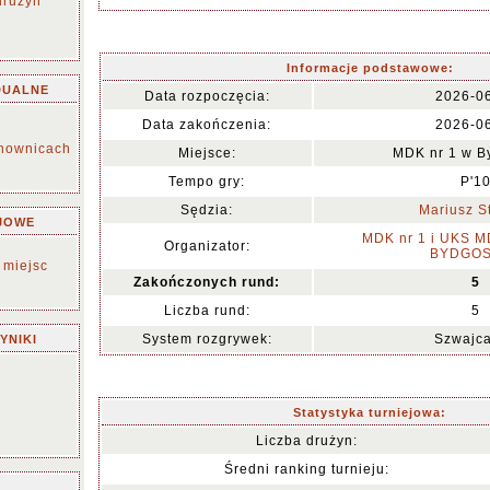
drużyn
Informacje podstawowe:
DUALNE
Data rozpoczęcia:
2026-0
Data zakończenia:
2026-0
chownicach
Miejsce:
MDK nr 1 w B
Tempo gry:
P'1
Sędzia:
Mariusz S
JOWE
MDK nr 1 i UKS 
Organizator:
BYDGO
 miejsc
Zakończonych rund:
5
Liczba rund:
5
System rozgrywek:
Szwajca
YNIKI
Statystyka turniejowa:
Liczba drużyn:
Średni ranking turnieju: