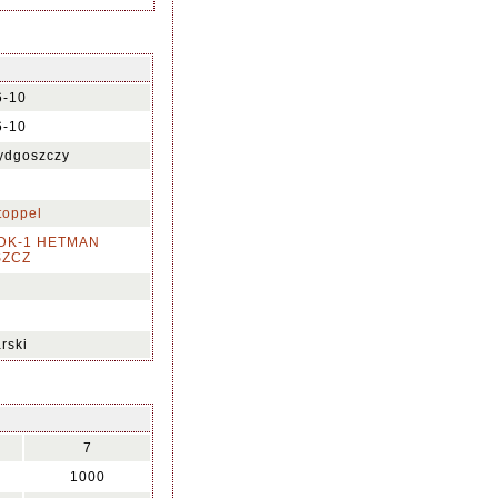
6-10
6-10
ydgoszczy
0
toppel
MDK-1 HETMAN
SZCZ
rski
7
1000