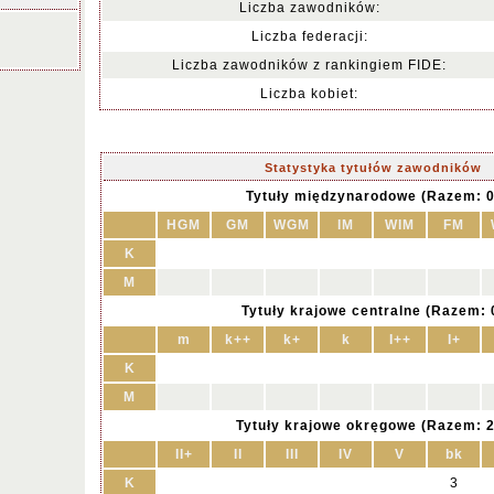
Liczba zawodników:
Liczba federacji:
Liczba zawodników z rankingiem FIDE:
Liczba kobiet:
Statystyka tytułów zawodników
Tytuły międzynarodowe (Razem: 0
HGM
GM
WGM
IM
WIM
FM
K
M
Tytuły krajowe centralne (Razem: 
m
k++
k+
k
I++
I+
K
M
Tytuły krajowe okręgowe (Razem: 2
II+
II
III
IV
V
bk
K
3