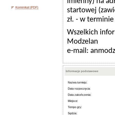
imienny) na ad
Kominikat (PDF)
startowej (zaw
zł. - w termini
Wszelkich info
Modzelan
e-mail: anmod
Informacje podstawowe
Nazwa turnieju:
Data rozpoczęcia:
Data zakończenia:
Miejsce:
Tempo gry:
Sędzia: