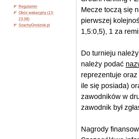
Regulamin
Mecze toczą się 
Obóz wakacyjny (13-
pierwszej kolejno
23.08)
SzachyGrodzisk.pl
1,5:0,5), 1 za rem
Do turnieju należ
należy podać
naz
reprezentuje oraz
ile się posiada) o
zawodników w druż
zawodnik był zgła
Nagrody finanso