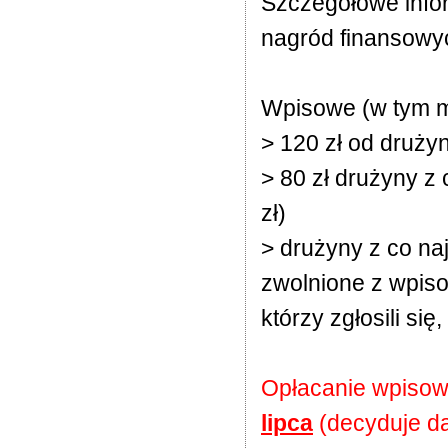
Szczegółówe info
nagród finansowy
Wpisowe (w tym m.
> 120 zł od drużyn
> 80 zł drużyny z
zł)
> drużyny z co n
zwolnione z wpis
którzy zgłosili się
Opłacanie wpisow
lipca
(decyduje da