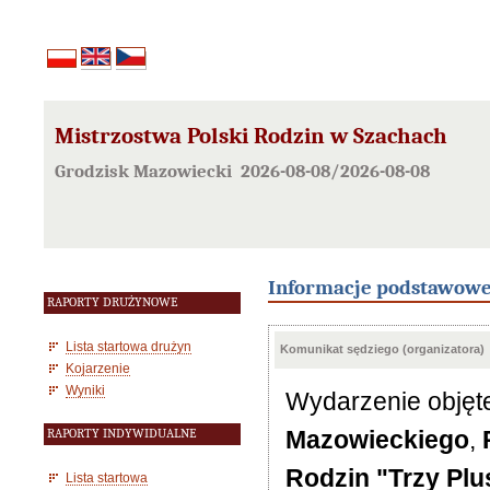
Mistrzostwa Polski Rodzin w Szachach
Grodzisk Mazowiecki 2026-08-08/2026-08-08
Informacje podstawow
RAPORTY DRUŻYNOWE
Lista startowa drużyn
Komunikat sędziego (organizatora)
Kojarzenie
Wyniki
Wydarzenie obję
Mazowieckiego
,
RAPORTY INDYWIDUALNE
Rodzin "Trzy Plu
Lista startowa