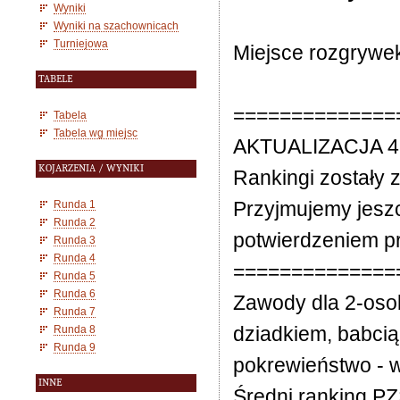
Wyniki
Wyniki na szachownicach
Turniejowa
Miejsce rozgrywe
TABELE
==============
Tabela
Tabela wg miejsc
AKTUALIZACJA 4
KOJARZENIA / WYNIKI
Rankingi zostały z
Przyjmujemy jesz
Runda 1
Runda 2
potwierdzeniem pr
Runda 3
Runda 4
==============
Runda 5
Runda 6
Zawody dla 2-oso
Runda 7
dziadkiem, babcią
Runda 8
Runda 9
pokrewieństwo - 
INNE
Średni ranking P