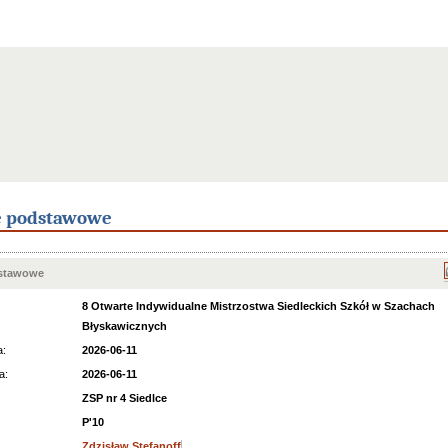
e podstawowe
dstawowe
8 Otwarte Indywidualne Mistrzostwa Siedleckich Szkół w Szachach
Błyskawicznych
a:
2026-06-11
a:
2026-06-11
ZSP nr 4 Siedlce
P'10
Zdzisław Stefanoff