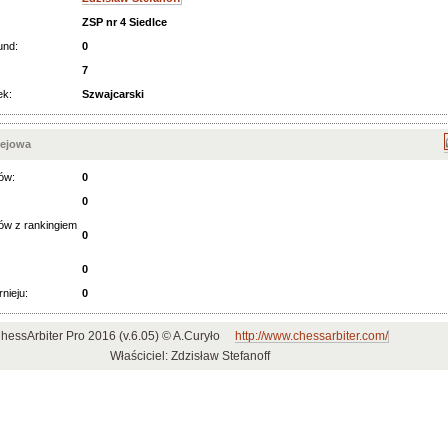
ZSP nr 4 Siedlce
und:
0
7
ek:
Szwajcarski
iejowa
ów:
0
0
ów z rankingiem
0
0
rnieju:
0
hessArbiter Pro 2016 (v.6.05) © A.Curyło
http://www.chessarbiter.com/
Właściciel: Zdzisław Stefanoff