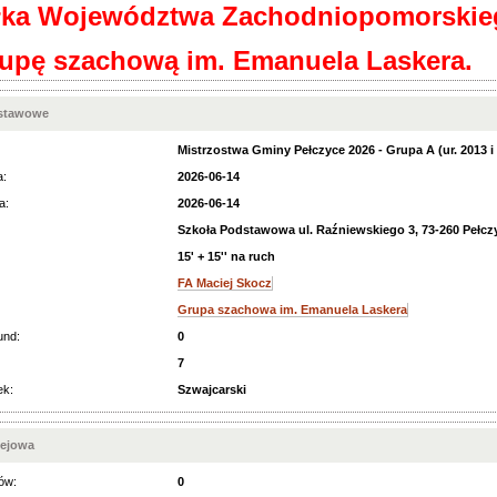
łka Województwa Zachodniopomorskie
rupę szachową im. Emanuela Laskera.
dstawowe
Mistrzostwa Gminy Pełczyce 2026 - Grupa A (ur. 2013 i 
a:
2026-06-14
a:
2026-06-14
Szkoła Podstawowa ul. Raźniewskiego 3, 73-260 Pełcz
15' + 15'' na ruch
FA Maciej Skocz
Grupa szachowa im. Emanuela Laskera
und:
0
7
ek:
Szwajcarski
iejowa
ów:
0