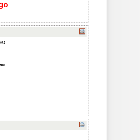
go
st.)
yce