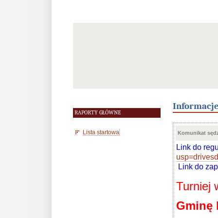
Informacj
RAPORTY GŁÓWNE
Lista startowa
Komunikat sędz
Link do reg
usp=drives
Link do zap
Turniej
Gminę 