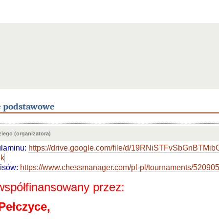
e podstawowe
iego (organizatora)
ulaminu:
https://drive.google.com/file/d/19RNiSTFvSbGnBT
dk
isów:
https://www.chessmanager.com/pl-pl/tournaments/5209
 współfinansowany przez:
Pełczyce,