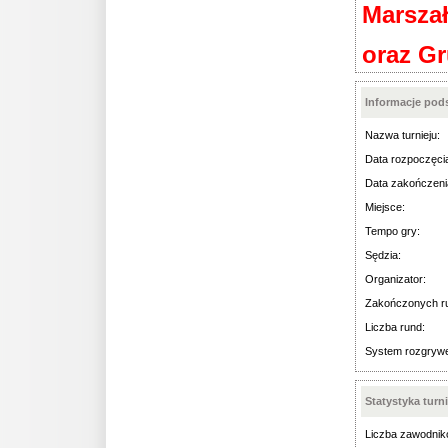
Marsza
oraz G
Informacje po
Nazwa turnieju:
Data rozpoczęci
Data zakończeni
Miejsce:
Tempo gry:
Sędzia:
Organizator:
Zakończonych r
Liczba rund:
System rozgryw
Statystyka turn
Liczba zawodnik