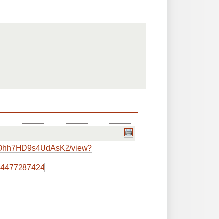
MibOhh7HD9s4UdAsK2/view?
054477287424