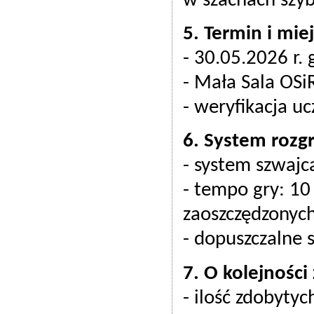
w szachach szyb
5. Termin i miej
- 30.05.2026 r. 
- Mała Sala OSi
- weryfikacja u
6. System rozgr
- system szwajc
- tempo gry: 10
zaoszczędzonyc
- dopuszczalne 
7. O kolejności
- ilość zdobyty