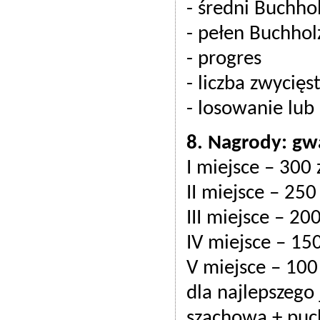
- średni Buchho
- pełen Buchhol
- progres
- liczba zwycięs
- losowanie lu
8. Nagrody: g
I miejsce – 300 
II miejsce – 250 
III miejsce – 200
IV miejsce – 150
V miejsce – 100 
dla najlepszego 
szachowa + puc