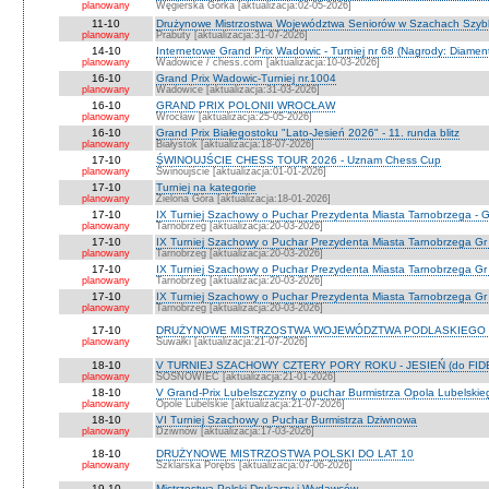
planowany
Węgierska Górka [aktualizacja:02-05-2026]
11-10
Drużynowe Mistrzostwa Województwa Seniorów w Szachach Szyb
planowany
Prabuty [aktualizacja:31-07-2026]
14-10
Internetowe Grand Prix Wadowic - Turniej nr 68 (Nagrody: Diamen
planowany
Wadowice / chess.com [aktualizacja:10-03-2026]
16-10
Grand Prix Wadowic-Turniej nr.1004
planowany
Wadowice [aktualizacja:31-03-2026]
16-10
GRAND PRIX POLONII WROCŁAW
planowany
Wrocław [aktualizacja:25-05-2026]
16-10
Grand Prix Białegostoku "Lato-Jesień 2026" - 11. runda blitz
planowany
Białystok [aktualizacja:18-07-2026]
17-10
ŚWINOUJŚCIE CHESS TOUR 2026 - Uznam Chess Cup
planowany
Świnoujście [aktualizacja:01-01-2026]
17-10
Turniej na kategorie
planowany
Zielona Góra [aktualizacja:18-01-2026]
17-10
IX Turniej Szachowy o Puchar Prezydenta Miasta Tarnobrzega - G
planowany
Tarnobrzeg [aktualizacja:20-03-2026]
17-10
IX Turniej Szachowy o Puchar Prezydenta Miasta Tarnobrzega Gr
planowany
Tarnobrzeg [aktualizacja:20-03-2026]
17-10
IX Turniej Szachowy o Puchar Prezydenta Miasta Tarnobrzega Gr
planowany
Tarnobrzeg [aktualizacja:20-03-2026]
17-10
IX Turniej Szachowy o Puchar Prezydenta Miasta Tarnobrzega Gr 
planowany
Tarnobrzeg [aktualizacja:20-03-2026]
17-10
DRUŻYNOWE MISTRZOSTWA WOJEWÓDZTWA PODLASKIEGO 
planowany
Suwałki [aktualizacja:21-07-2026]
18-10
V TURNIEJ SZACHOWY CZTERY PORY ROKU - JESIEŃ (do FID
planowany
SOSNOWIEC [aktualizacja:21-01-2026]
18-10
V Grand-Prix Lubelszczyzny o puchar Burmistrza Opola Lubelskie
planowany
Opole Lubelskie [aktualizacja:21-07-2026]
18-10
VI Turniej Szachowy o Puchar Burmistrza Dziwnowa
planowany
Dziwnów [aktualizacja:17-03-2026]
18-10
DRUŻYNOWE MISTRZOSTWA POLSKI DO LAT 10
planowany
Szklarska Porębs [aktualizacja:07-06-2026]
19-10
Mistrzostwa Polski Drukarzy i Wydawców