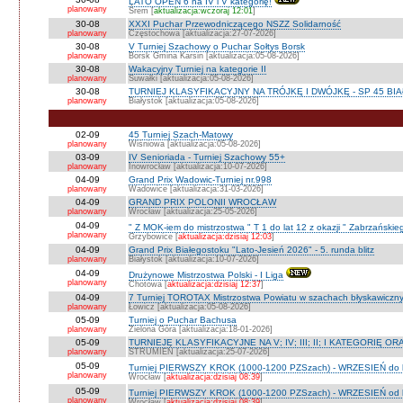
LATO OPEN 6 na IV i V kategorię!
planowany
Śrem [
aktualizacja:wczoraj 12:01
]
30-08
XXXI Puchar Przewodniczącego NSZZ Solidarność
planowany
Częstochowa [aktualizacja:27-07-2026]
30-08
V Turniej Szachowy o Puchar Sołtys Borsk
planowany
Borsk Gmina Karsin [aktualizacja:05-08-2026]
30-08
Wakacyjny Turniej na kategorie II
planowany
Suwałki [aktualizacja:05-08-2026]
30-08
TURNIEJ KLASYFIKACYJNY NA TRÓJKĘ I DWÓJKĘ - SP 45 BI
planowany
Białystok [aktualizacja:05-08-2026]
02-09
45 Turniej Szach-Matowy
planowany
Wiśniowa [aktualizacja:05-08-2026]
03-09
IV Senioriada - Turniej Szachowy 55+
planowany
Inowrocław [aktualizacja:10-07-2026]
04-09
Grand Prix Wadowic-Turniej nr.998
planowany
Wadowice [aktualizacja:31-03-2026]
04-09
GRAND PRIX POLONII WROCŁAW
planowany
Wrocław [aktualizacja:25-05-2026]
04-09
" Z MOK-iem do mistrzostwa " T 1 do lat 12 z okazji " Zabrzańskie
planowany
Grzybowice [
aktualizacja:dzisiaj 12:03
]
04-09
Grand Prix Białegostoku "Lato-Jesień 2026" - 5. runda blitz
planowany
Białystok [aktualizacja:10-07-2026]
04-09
Drużynowe Mistrzostwa Polski - I Liga
planowany
Chotowa [
aktualizacja:dzisiaj 12:37
]
04-09
7 Turniej TOROTAX Mistrzostwa Powiatu w szachach błyskawiczn
planowany
Łowicz [aktualizacja:05-08-2026]
05-09
Turniej o Puchar Bachusa
planowany
Zielona Góra [aktualizacja:18-01-2026]
05-09
TURNIEJE KLASYFIKACYJNE NA V; IV; III; II; I KATEGORIĘ OR
planowany
STRUMIEŃ [aktualizacja:25-07-2026]
05-09
Turniej PIERWSZY KROK (1000-1200 PZSzach) - WRZESIEŃ do l
planowany
Wrocław [
aktualizacja:dzisiaj 08:39
]
05-09
Turniej PIERWSZY KROK (1000-1200 PZSzach) - WRZESIEŃ od l
planowany
Wrocław [
aktualizacja:dzisiaj 08:39
]