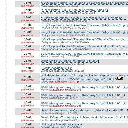
15-08
X Dwudniowy Turniej w Markach dla zawodnikow od IV kategorii 
planowany
Marki [aktualizacja:17-07-2026]
15-08
Puchar Bistro&Pub Ale Sztuka Chrzanów Rynek 14
planowany
Chrzanów Rynek 14 [aktualizacja:31-07-2026]
15-08
62. Międzynarodowy Festiwal Szachowy im. Akiby Rubinsteina - Tu
planowany
Polanica-Zdrój [aktualizacja:06-08-2026]
16-08
II Ogólnopolski Festiwal Szachowy "Przystan Radzyn-Sława" - gr
planowany
Radzyn-Sława [aktualizacja:09-07-2026]
16-08
II Ogólnopolski Festiwal Szachowy "Przystań Radzyn-Sława" - gru
planowany
Radzyn-Sława [aktualizacja:09-07-2026]
16-08
II Ogólnopolski Festiwal "Przystań Radzyń-Sława" - Grupa do lat 
planowany
Radzyn- Sława [aktualizacja:09-07-2026]
16-08
II Ogólnopolski Festiwal Szachowy "Przystań Radzyn-Sława" - turni
planowany
Radzyń-Sława [aktualizacja:26-07-2026]
16-08
79 Otwarte Mistrzostwa Województwa Kujawsko-Pomorskiego w Sz
planowany
Mrocza [aktualizacja:20-05-2026]
16-08
Wakacyjne FIDE granie w Hetmanie 6_2026
planowany
Warszawa [aktualizacja:30-07-2026]
16-08
II Mokotowskie MINI-Elo
planowany
Warszawa [aktualizacja:25-06-2026]
IV Edycja Turnieju Szachowego o Puchar Zygmunta III Wazy w
16-08
zgłoszony do FIDE - UWAGA pierwsza nagroda 1000 zł.
planowany
Gniew [
aktualizacja:dzisiaj 11:45
]
16-08
XXXII Międzynarodowy Turniej Szachowy "SIERPIEŃ 2026" - Grup
planowany
Mielec [
aktualizacja:dzisiaj 07:21
]
16-08
XXXII Międzynarodowy Turniej Szachowy "SIERPIEŃ 2026" - Gr B
planowany
Mielec [aktualizacja:06-08-2026]
16-08
XXXII Międzynarodowy Turniej Szachowy "SIERPIEŃ 2026" - Gr C J
planowany
Mielec [
aktualizacja:dzisiaj 07:25
]
16-08
Szach Królowi o puchar Prezydenta m. Lublin - VIII z cyklu 2026
planowany
Lublin [aktualizacja:18-07-2026]
16-08
Szach Królowi -Turniej Młodych Talentów do 14 lat - (na V i IV i III
planowany
Lublin [aktualizacja:02-08-2026]
16-08
Wakacyjny Turniej na kategorie I
planowany
Suwałki [aktualizacja:05-08-2026]