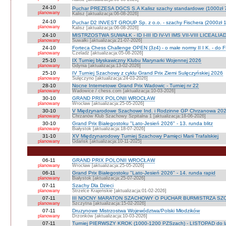
24-10
Puchar PREZESA DGCS S.A Kalisz szachy standardowe (1000zł 
planowany
Kalisz [aktualizacja:06-08-2026]
24-10
Puchar D2 INVEST GROUP Sp. z o.o. - szachy Fischera (2000zł 1
planowany
Kalisz [aktualizacja:06-08-2026]
24-10
MISTRZOSTWA SUWAŁK - ID I-III ID IV-VI IMS VII-VIII LICEALIA
planowany
Suwałki [aktualizacja:21-07-2026]
24-10
Forteca Chess Challenge OPEN (3z4) - o małe normy II I K. - do F
planowany
Czeladź [aktualizacja:05-08-2026]
25-10
IX Turniej błyskawiczny Klubu Marynarki Wojennej 2026
planowany
Gdynia [aktualizacja:13-02-2026]
25-10
IV Turniej Szachowy z cyklu Grand Prix Ziemi Sulęczyńskiej 2026
planowany
Sulęczyno [aktualizacja:24-03-2026]
28-10
Nocne Internetowe Grand Prix Wadowic - Turniej nr 22
planowany
Wadowice / chess.com [aktualizacja:10-03-2026]
30-10
GRAND PRIX POLONII WROCŁAW
planowany
Wrocław [aktualizacja:25-05-2026]
30-10
V Międzynarodowe Szachowe Ind. i Rodzinne GP Chrzanowa 2026
planowany
Chrzanów Klub Szachowy Szpitalna 1 [aktualizacja:18-06-2026]
30-10
Grand Prix Białegostoku "Lato-Jesień 2026" - 13. runda blitz
planowany
Białystok [aktualizacja:18-07-2026]
31-10
XV Międzynarodowy Turniej Szachowy Pamięci Marii Trafalskiej
planowany
Gdańsk [aktualizacja:10-11-2025]
06-11
GRAND PRIX POLONII WROCŁAW
planowany
Wrocław [aktualizacja:25-05-2026]
06-11
Grand Prix Białegostoku "Lato-Jesień 2026" - 14. runda rapid
planowany
Białystok [aktualizacja:25-07-2026]
07-11
Szachy Dla Dzieci
planowany
Strzelce Krajeńskie [aktualizacja:01-02-2026]
07-11
III NOCNY MARATON SZACHOWY O PUCHAR BURMISTRZA SZ
planowany
Szczytna [aktualizacja:15-02-2026]
07-11
Druzynowe Mistrzostwa Województwa/Polski Młodzików
planowany
Drzonków [aktualizacja:10-03-2026]
07-11
Turniej PIERWSZY KROK (1000-1200 PZSzach) - LISTOPAD do l