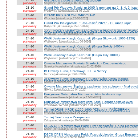
planowany
Serpelice [aktualizacja:16-06-2026]
23-10
Grand Prix Wadowic-Turniej nr.1005 (z normami na 2. 3. 4. 5. kate
planowany
Wadowice [aktualizacja:31-03-2026]
23-10
GRAND PRIX POLONII WROCŁAW
planowany
Wrocław [aktualizacja:25-05-2026]
23-10
Grand Prix Białegostoku "Lato-Jesień 2026" - 12. runda rapid
planowany
Białystok [aktualizacja:25-07-2026]
24-10
XXVII NOCNY MARATON SZACHOWY o PUCHAR GMINY PAWŁOW
planowany
PAWŁOWICE [aktualizacja:09-12-2025]
24-10
Wielki Jesienny Klasyk Kaszubski (Grupa Skowronki 1000-1250)
planowany
Wejherowo [aktualizacja:11-06-2026]
24-10
Wielki Jesienny Klasyk Kaszubski (Grupa Sokoły 1400+)
planowany
Wejherowo [aktualizacja:11-06-2026]
24-10
Wielki Jesienny Klasyk Kaszubski (Grupa Orły 1800+)
planowany
Wejherowo [aktualizacja:11-06-2026]
24-10
Otwarte Mistrzostwa Powiatu Strzelecko - Drezdeneckiego
planowany
Strzelce Krajeńskie [aktualizacja:01-02-2026]
24-10
IV Otwarty Turniej Szachowy FIDE w Nidzicy
planowany
Nidzica [aktualizacja:13-07-2026]
24-10
XI Otwarty Turniej Szachowy o Puchar Wójta Gminy Kaliska
planowany
Kaliska [aktualizacja:26-06-2026]
24-10
Otwarte Mistrzostwa Śląska w szacho-tenisie stołowym - finał edyc
planowany
Gliwice [aktualizacja:26-04-2026]
24-10
Drużynowe Mistrzostwa Mazowsza Szkół Podstawowych
planowany
Warszawa-Wesoła [aktualizacja:17-05-2026]
24-10
Drużynowe Mistrzostwa Mazowsza Szkół Ponadpodstawowych
planowany
Warszawa Wesoła [aktualizacja:17-05-2026]
24-10
Turniej DRUGI KROK (1250-1600 PZSzach) - PAŹDZIERNIK
planowany
Wrocław [aktualizacja:28-05-2026]
24-10
Turniej Szachowy w Zakopanem
planowany
Zakopane [aktualizacja:20-06-2026]
24-10
DGCS OPEN Mistrzostwa Polski Przedsiębiorców- Grupa Diament
planowany
Kalisz [aktualizacja:06-08-2026]
24-10
DGCS OPEN Mistrzostwa Polski Przedsiębiorców- Grupa Burszty
planowany
Kalisz [aktualizacja:06-08-2026]