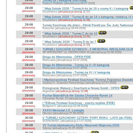
29-08
Turniej na I kategorię szachową.
planowany
Radzyń Podlaski [aktualizacja:08-07-2026]
29-08
" Witaj Szkoło 2026 " Turniej A do lat 18 o normy K i I kategorię
planowany
Grzybowice [
aktualizacja:dzisiaj 11:57
]
29-08
" Witaj Szkoło 2026 " Turniej B do lat 14 o kategorię I kobiecą i I
planowany
Grzybowice [
aktualizacja:dzisiaj 11:58
]
29-08
Turniej Szachowy dla dzieci - Piknik Parafii pw. Św. Judy Tadeus
planowany
Rzeszów [aktualizacja:06-08-2026]
29-08
" Witaj Szkoło 2026 " Turniej C do lat 10
planowany
Grzybowice [
aktualizacja:dzisiaj 12:01
]
29-08
" Witaj Szkołoi 2026 " Turniej D do lat 7
planowany
Grzybowice [
aktualizacja:dzisiaj 11:55
]
29-08
TURNIEJ SZACHÓW SZYBKICH - II MEMORIAŁ WIESŁAWA OLI
planowany
SP WRONIAWY UL DWORCOWA 33 [aktualizacja:02-08-2026]
29-08
Droga do Mistrzostwa - OPEN FIDE
planowany
Warszawa [aktualizacja:15-07-2026]
29-08
Droga do Mistrzostwa - Turniej na II i III kategorię
planowany
Warszawa [aktualizacja:15-07-2026]
29-08
Droga do Mistrzostwa - Turniej na IV i V kategorię
planowany
Warszawa [aktualizacja:15-07-2026]
29-08
I Międzynarodowy Festiwal Szachowy "Korona Pojezierza Drawski
planowany
Gudowo k. Drawska Pomorskiego [aktualizacja:22-07-2026]
29-08
Pożegnanie Wakacji z Szachami w Nowej Szekli - OPEN
planowany
Augustów [
aktualizacja:dzisiaj 12:09
]
29-08
Puchar Bistro&Pub Ale Sztuka Chrzanów Rynek 14
planowany
Chrzanów Rynek 14 [aktualizacja:31-07-2026]
29-08
I TEBowy Festiwal Szachowy - szachy szybkie (FIDE)
planowany
Bydgoszcz [aktualizacja:02-08-2026]
30-08
XXXVI Memoriał J.S. Leokajtis
planowany
Olsztyn [aktualizacja:27-06-2026]
30-08
V TURNIEJ SZACHOWY CZTERY PORY ROKU - LATO (do FIDE)
planowany
SOSNOWIEC [aktualizacja:17-07-2026]
30-08
VII Turniej błyskawiczny Klubu Marynarki Wojennej 2026
planowany
Gdynia [aktualizacja:31-07-2026]
30-08