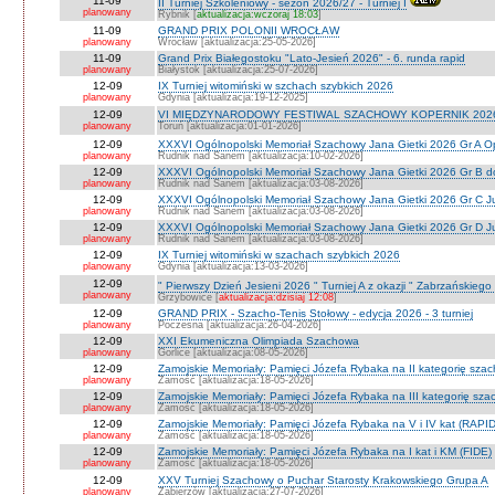
11-09
II Turniej Szkoleniowy - sezon 2026/27 - Turniej I
planowany
Rybnik [
aktualizacja:wczoraj 18:03
]
11-09
GRAND PRIX POLONII WROCŁAW
planowany
Wrocław [aktualizacja:25-05-2026]
11-09
Grand Prix Białegostoku "Lato-Jesień 2026" - 6. runda rapid
planowany
Białystok [aktualizacja:25-07-2026]
12-09
IX Turniej witomiński w szchach szybkich 2026
planowany
Gdynia [aktualizacja:19-12-2025]
12-09
VI MIĘDZYNARODOWY FESTIWAL SZACHOWY KOPERNIK 202
planowany
Toruń [aktualizacja:01-01-2026]
12-09
XXXVI Ogólnopolski Memoriał Szachowy Jana Gietki 2026 Gr A 
planowany
Rudnik nad Sanem [aktualizacja:10-02-2026]
12-09
XXXVI Ogólnopolski Memoriał Szachowy Jana Gietki 2026 Gr B 
planowany
Rudnik nad Sanem [aktualizacja:03-08-2026]
12-09
XXXVI Ogólnopolski Memoriał Szachowy Jana Gietki 2026 Gr C Ju
planowany
Rudnik nad Sanem [aktualizacja:03-08-2026]
12-09
XXXVI Ogólnopolski Memoriał Szachowy Jana Gietki 2026 Gr D Jun.
planowany
Rudnik nad Sanem [aktualizacja:03-08-2026]
12-09
IX Turniej witomiński w szachach szybkich 2026
planowany
Gdynia [aktualizacja:13-03-2026]
12-09
" Pierwszy Dzień Jesieni 2026 " Turniej A z okazji " Zabrzańskiego
planowany
Grzybowice [
aktualizacja:dzisiaj 12:08
]
12-09
GRAND PRIX - Szacho-Tenis Stołowy - edycja 2026 - 3 turniej
planowany
Poczesna [aktualizacja:26-04-2026]
12-09
XXI Ekumeniczna Olimpiada Szachowa
planowany
Gorlice [aktualizacja:08-05-2026]
12-09
Zamojskie Memoriały: Pamięci Józefa Rybaka na II kategorię sza
planowany
Zamość [aktualizacja:18-05-2026]
12-09
Zamojskie Memoriały: Pamięci Józefa Rybaka na III kategorię sz
planowany
Zamość [aktualizacja:18-05-2026]
12-09
Zamojskie Memoriały: Pamięci Józefa Rybaka na V i IV kat (RAPI
planowany
Zamość [aktualizacja:18-05-2026]
12-09
Zamojskie Memoriały: Pamięci Józefa Rybaka na I kat i KM (FIDE)
planowany
Zamość [aktualizacja:18-05-2026]
12-09
XXV Turniej Szachowy o Puchar Starosty Krakowskiego Grupa A
planowany
Zabierzów [aktualizacja:27-07-2026]