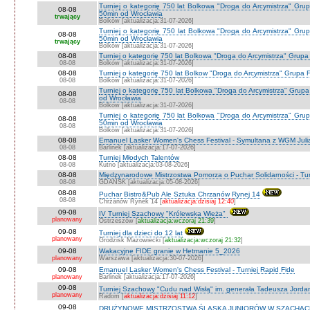
Turniej o kategorię 750 lat Bolkowa "Droga do Arcymistrza" Gr
08-08
50min od Wrocławia
trwający
Bolków [aktualizacja:31-07-2026]
Turniej o kategorię 750 lat Bolkowa "Droga do Arcymistrza" Gr
08-08
50min od Wrocławia
trwający
Bolków [aktualizacja:31-07-2026]
08-08
Turniej o kategorię 750 lat Bolkowa "Droga do Arcymistrza" Grup
08-08
Bolków [aktualizacja:31-07-2026]
08-08
Turniej o kategorię 750 lat Bolkow "Droga do Arcymistrza" Grupa F
08-08
Bolków [aktualizacja:31-07-2026]
Turniej o kategorię 750 lat Bolkowa "Droga do Arcymistrza" Gru
08-08
od Wrocławia
08-08
Bolków [aktualizacja:31-07-2026]
Turniej o kategorię 750 lat Bolkowa "Droga do Arcymistrza" Gr
08-08
50min od Wrocławia
08-08
Bolków [aktualizacja:31-07-2026]
08-08
Emanuel Lasker Women's Chess Festival - Symultana z WGM Julią
08-08
Barlinek [aktualizacja:17-07-2026]
08-08
Turniej Młodych Talentów
08-08
Kutno [aktualizacja:03-08-2026]
08-08
Międzynarodowe Mistrzostwa Pomorza o Puchar Solidarności - Tur
08-08
GDAŃSK [aktualizacja:05-08-2026]
08-08
Puchar Bistro&Pub Ale Sztuka Chrzanów Rynej 14
08-08
Chrzanów Rynek 14 [
aktualizacja:dzisiaj 12:40
]
09-08
IV Turniej Szachowy "Królewska Wieża"
planowany
Ostrzeszów [
aktualizacja:wczoraj 21:39
]
09-08
Turniej dla dzieci do 12 lat
planowany
Grodzisk Mazowiecki [
aktualizacja:wczoraj 21:32
]
09-08
Wakacyjne FIDE granie w Hetmanie 5_2026
planowany
Warszawa [aktualizacja:30-07-2026]
09-08
Emanuel Lasker Women's Chess Festival - Turniej Rapid Fide
planowany
Barlinek [aktualizacja:17-07-2026]
09-08
Turniej Szachowy "Cudu nad Wisłą" im. generała Tadeusza Jord
planowany
Radom [
aktualizacja:dzisiaj 11:12
]
09-08
DRUŻYNOWE MISTRZOSTWA ŚLĄSKA JUNIORÓW W SZACHACH S