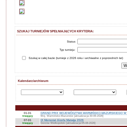
SZUKAJ TURNIEJÓW SPEŁNIAJĄCYCH KRYTERIA:
Status
Typ turnieju:
Szukaj w całej bazie (turnieje z 2026 roku i archiwalne z poprzednich lat)
Kalendarz/archiwum
01-01
GRAND PRIX WOJEWÓDZTWA WARMIŃSKO-MAZURSKIEGO W 
trwający
Woj. Warmińsko-Mazurskie [aktualizacja:30-06-2026]
07-01
IX Memoriał Józefa Matwija 2026
trwający
Gorzów Wielkopolski [aktualizacja:05-08-2026]