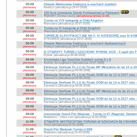
05-09
Otwarte Mistrzostwa Kwidzyna w szachach szybkich
planowany
Kwidzyn [aktualizacja:24-07-2026]
05-09
150 lecie powstania Szkoły Podstawowej w Piekarach
planowany
PIEKARY (Gmina Liszki) [
aktualizacja:dzisiaj 11:04
]
05-09
Turniej na V-IV kategorię w Child Kingdom
planowany
Warszawa [aktualizacja:26-07-2026]
05-09
Turniej na IV kategorię w Child Kingdom
planowany
Warszawa [aktualizacja:26-07-2026]
06-09
TURNIEJE KLASYFIKACYJNE NA V; IV KATEGORIĘ oraz III KOB
planowany
STRUMIEŃ [aktualizacja:25-07-2026]
06-09
Otwarte Mistrzostwa Kwidzyna w szachach błyskawicznych
planowany
Kwidzyn [aktualizacja:24-07-2026]
06-09
III OTWARTY TURNIEJ SZACHOWY RYBNIK 2026 - 3 rapid (do F
planowany
Rybnik [aktualizacja:06-08-2026]
08-09
Knurowska Liga Szachów Szybkich turniej 6 z 8
planowany
Knurów Szczygłowice [aktualizacja:19-07-2026]
09-09
Eliminacje Strefowe PL-LU do Finału MP Młodzików do lat 10 w 20
planowany
Sosnowica [aktualizacja:04-08-2026]
09-09
Eliminacje Strefowe PL-LU do Finału OOM do lat 12 w 2027 roku -
planowany
Sosnowica [aktualizacja:04-08-2026]
09-09
Eliminacje Strefowe PL-LU do Finału OOM do lat 14 w 2027 roku 
planowany
Sosnowica [aktualizacja:04-08-2026]
09-09
Eliminacje Strefowe PL-LU do Finału MP Młodziczek do lat 10 w 2
planowany
Sosnowica [aktualizacja:06-08-2026]
09-09
Eliminacje Strefowe PL-LU do Finału OOM do lat 12 w 2027 roku 
planowany
Sosnowica [aktualizacja:04-08-2026]
09-09
Eliminacje Strefowe PL-LU do Finału OOM do lat 14 w 2027 roku 
planowany
Sosnowica [aktualizacja:05-08-2026]
09-09
Internetowe Grand Prix Wadowic - Turniej nr 67 (Nagrody: Diamen
planowany
Wadowice / chess.com [aktualizacja:10-03-2026]
11-09
OTWARTE MISTRZOSTWA TORUNIA W SZACHACH BŁYSKAWIC
planowany
Toruń [aktualizacja:01-01-2026]
11-09
Grand Prix Wadowic-Turniej nr.999
planowany
Wadowice [aktualizacja:31-03-2026]