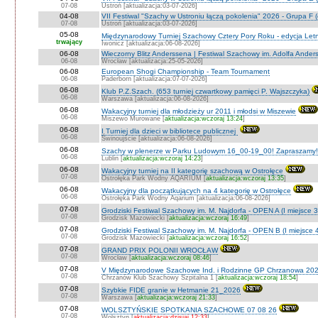
07-08
Ustroń [aktualizacja:03-07-2026]
04-08
VII Festiwal "Szachy w Ustroniu łączą pokolenia" 2026 - Grupa F (
07-08
Ustroń [aktualizacja:03-07-2026]
05-08
Międzynarodowy Turniej Szachowy Cztery Pory Roku - edycja Let
trwający
Iwonicz [aktualizacja:06-08-2026]
06-08
Wieczorny Blitz Anderssena | Festiwal Szachowy im. Adolfa Ande
06-08
Wrocław [aktualizacja:25-05-2026]
06-08
European Shogi Championship - Team Tournament
06-08
Paderborn [aktualizacja:07-07-2026]
06-08
Klub P.Z.Szach. (653 turniej czwartkowy pamięci P. Wajszczyka)
06-08
Warszawa [aktualizacja:06-08-2026]
06-08
Wakacyjny turniej dla młodzieży ur 2011 i młodsi w Miszewie
06-08
Miszewo Murowane [
aktualizacja:wczoraj 13:24
]
06-08
I Turniej dla dzieci w bibliotece publicznej
06-08
Świnoujście [aktualizacja:06-08-2026]
06-08
Szachy w plenerze w Parku Ludowym 16_00-19_00! Zapraszamy!
06-08
Lublin [
aktualizacja:wczoraj 14:23
]
06-08
Wakacyjny turniej na II kategorię szachową w Ostrołęce
07-08
Ostrołęka Park Wodny AQARIUM [
aktualizacja:wczoraj 13:35
]
06-08
Wakacyjny dla początkujących na 4 kategorię w Ostrołęce
06-08
Ostrołęka Park Wodny Aqarium [aktualizacja:06-08-2026]
07-08
Grodziski Festiwal Szachowy im. M. Najdorfa - OPEN A (I miejsce 
07-08
Grodzisk Mazowiecki [
aktualizacja:wczoraj 16:49
]
07-08
Grodziski Festiwal Szachowy im. M. Najdorfa - OPEN B (I miejsce 
07-08
Grodzisk Mazowiecki [
aktualizacja:wczoraj 16:52
]
07-08
GRAND PRIX POLONII WROCŁAW
07-08
Wrocław [
aktualizacja:wczoraj 08:46
]
07-08
V Międzynarodowe Szachowe Ind. i Rodzinne GP Chrzanowa 202
07-08
Chrzanów Klub Szachowy Szpitalna 1 [
aktualizacja:wczoraj 18:54
]
07-08
Szybkie FIDE granie w Hetmanie 21_2026
07-08
Warszawa [
aktualizacja:wczoraj 21:33
]
07-08
WOLSZTYŃSKIE SPOTKANIA SZACHOWE 07 08 26
07-08
Wolsztyn [
aktualizacja:dzisiaj 12:33
]