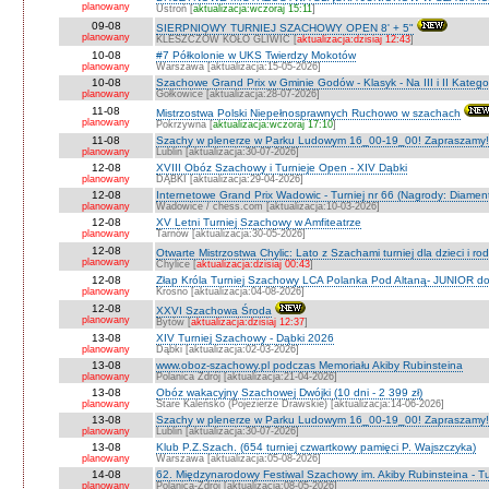
planowany
Ustroń [
aktualizacja:wczoraj 15:11
]
09-08
SIERPNIOWY TURNIEJ SZACHOWY OPEN 8' + 5"
planowany
KLESZCZÓW KOŁO GLIWIC [
aktualizacja:dzisiaj 12:43
]
10-08
#7 Półkolonie w UKS Twierdzy Mokotów
planowany
Warszawa [aktualizacja:15-05-2026]
10-08
Szachowe Grand Prix w Gminie Godów - Klasyk - Na III i II Katego
planowany
Gołkowice [aktualizacja:28-07-2026]
11-08
Mistrzostwa Polski Niepełnosprawnych Ruchowo w szachach
planowany
Pokrzywna [
aktualizacja:wczoraj 17:10
]
11-08
Szachy w plenerze w Parku Ludowym 16_00-19_00! Zapraszamy!
planowany
Lublin [aktualizacja:30-07-2026]
12-08
XVIII Obóz Szachowy i Turnieje Open - XIV Dąbki
planowany
DĄBKI [aktualizacja:29-04-2026]
12-08
Internetowe Grand Prix Wadowic - Turniej nr 66 (Nagrody: Diamen
planowany
Wadowice / chess.com [aktualizacja:10-03-2026]
12-08
XV Letni Turniej Szachowy w Amfiteatrze
planowany
Tarnów [aktualizacja:30-05-2026]
12-08
Otwarte Mistrzostwa Chylic: Lato z Szachami turniej dla dzieci i ro
planowany
Chylice [
aktualizacja:dzisiaj 00:43
]
12-08
Złap Króla Turniej Szachowy LCA Polanka Pod Altaną- JUNIOR do 
planowany
Krosno [aktualizacja:04-08-2026]
12-08
XXVI Szachowa Środa
planowany
Bytów [
aktualizacja:dzisiaj 12:37
]
13-08
XIV Turniej Szachowy - Dąbki 2026
planowany
Dąbki [aktualizacja:02-03-2026]
13-08
www.oboz-szachowy.pl podczas Memoriału Akiby Rubinsteina
planowany
Polanica Zdrój [aktualizacja:21-04-2026]
13-08
Obóz wakacyjny Szachowej Dwójki (10 dni - 2 399 zł)
planowany
Stare Kaleńsko (Pojezierze Drawskie) [aktualizacja:14-06-2026]
13-08
Szachy w plenerze w Parku Ludowym 16_00-19_00! Zapraszamy!
planowany
Lublin [aktualizacja:30-07-2026]
13-08
Klub P.Z.Szach. (654 turniej czwartkowy pamięci P. Wajszczyka)
planowany
Warszawa [aktualizacja:05-08-2026]
14-08
62. Międzynarodowy Festiwal Szachowy im. Akiby Rubinsteina - Tu
planowany
Polanica-Zdrój [aktualizacja:08-05-2026]