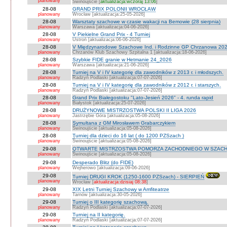
planowany
Świnoujście [
aktualizacja:wczoraj 13:06
]
28-08
GRAND PRIX POLONII WROCŁAW
planowany
Wrocław [aktualizacja:25-05-2026]
28-08
Warsztaty szachowe w czasie wakacji na Bemowie (28 sierpnia)
planowany
Warszawa [aktualizacja:04-06-2026]
28-08
V Piekielne Grand Prix - 4 Turniej
planowany
Ustroń [aktualizacja:06-06-2026]
28-08
V Międzynarodowe Szachowe Ind. i Rodzinne GP Chrzanowa 202
planowany
Chrzanów Klub Szachowy Szpitalna 1 [aktualizacja:18-06-2026]
28-08
Szybkie FIDE granie w Hetmanie 24_2026
planowany
Warszawa [aktualizacja:21-06-2026]
28-08
Turniej na V i IV kategorię dla zawodników z 2013 r. i młodszych.
planowany
Radzyń Podlaski [aktualizacja:07-07-2026]
28-08
Turniej na V i IV kategorię dla zawodników z 2012 r. i starszych.
planowany
Radzyń Podlaski [aktualizacja:07-07-2026]
28-08
Grand Prix Białegostoku "Lato-Jesień 2026" - 4. runda rapid
planowany
Białystok [aktualizacja:25-07-2026]
28-08
DRUŻYNOWE MISTRZOSTWA POLSKI II LIGA 2026
planowany
Jastrzębie Góra [aktualizacja:05-08-2026]
28-08
Symultana z GM Mirosławem Grabarczykiem
planowany
Świnoujście [aktualizacja:05-08-2026]
28-08
Turniej dla dzieci do 16 lat ( do 1200 PZSzach )
planowany
Świnoujście [aktualizacja:05-08-2026]
29-08
OTWARTE MISTRZOSTWA POMORZA ZACHODNIEGO W SZACH
planowany
Świnoujście [aktualizacja:05-08-2026]
29-08
Desperado Blitz (do FIDE)
planowany
Wejherowo [aktualizacja:09-06-2026]
29-08
Turniej DRUGI KROK (1250-1600 PZSzach) - SIERPIEŃ
planowany
Wrocław [
aktualizacja:dzisiaj 08:38
]
29-08
XIX Letni Turniej Szachowy w Amfiteatrze
planowany
Tarnów [aktualizacja:30-05-2026]
29-08
Turniej o III kategorię szachową.
planowany
Radzyń Podlaski [aktualizacja:07-07-2026]
29-08
Turniej na II kategorię.
planowany
Radzyń Podlaski [aktualizacja:07-07-2026]