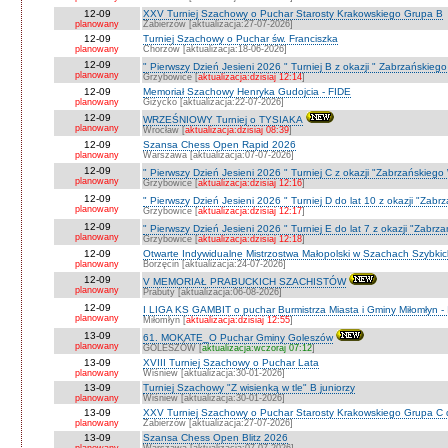
12-09
XXV Turniej Szachowy o Puchar Starosty Krakowskiego Grupa B
planowany
Zabierzów [aktualizacja:27-07-2026]
12-09
Turniej Szachowy o Puchar św. Franciszka
planowany
Chorzów [aktualizacja:18-06-2026]
12-09
" Pierwszy Dzień Jesieni 2026 " Turniej B z okazji " Zabrzańskieg
planowany
Grzybowice [
aktualizacja:dzisiaj 12:14
]
12-09
Memoriał Szachowy Henryka Gudojcia - FIDE
planowany
Giżycko [aktualizacja:22-07-2026]
12-09
WRZEŚNIOWY Turniej o TYSIAKA
planowany
Wrocław [
aktualizacja:dzisiaj 08:39
]
12-09
Szansa Chess Open Rapid 2026
planowany
Warszawa [aktualizacja:07-07-2026]
12-09
" Pierwszy Dzień Jesieni 2026 " Turniej C z okazji "Zabrzańskiego
planowany
Grzybowice [
aktualizacja:dzisiaj 12:16
]
12-09
" Pierwszy Dzień Jesieni 2026 " Turniej D do lat 10 z okazji "Zab
planowany
Grzybowice [
aktualizacja:dzisiaj 12:17
]
12-09
" Pierwszy Dzień Jesieni 2026 " Turniej E do lat 7 z okazji "Zabrz
planowany
Grzybowice [
aktualizacja:dzisiaj 12:18
]
12-09
Otwarte Indywidualne Mistrzostwa Małopolski w Szachach Szybki
planowany
Borzęcin [aktualizacja:24-07-2026]
12-09
V MEMORIAŁ PRABUCKICH SZACHISTÓW
planowany
Prabuty [aktualizacja:06-08-2026]
12-09
I LIGA KS GAMBIT o puchar Burmistrza Miasta i Gminy Miłomłyn - 
planowany
Miłomłyn [
aktualizacja:dzisiaj 12:55
]
13-09
61. MOKATE_O Puchar Gminy Goleszów
planowany
GOLESZÓW [
aktualizacja:wczoraj 07:12
]
13-09
XVIII Turniej Szachowy o Puchar Lata
planowany
Wiśniew [aktualizacja:30-01-2026]
13-09
Turniej Szachowy "Z wisienką w tle" B juniorzy
planowany
Wiśniew [aktualizacja:30-01-2026]
13-09
XXV Turniej Szachowy o Puchar Starosty Krakowskiego Grupa C d
planowany
Zabierzów [aktualizacja:27-07-2026]
13-09
Szansa Chess Open Blitz 2026