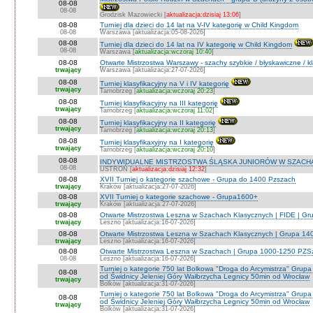
08-08
08-08
Grodzisk Mazowiecki [
aktualizacja:dzisiaj 13:06
]
08-08
Turniej dla dzieci do 14 lat na V-IV kategorię w Child Kingdom
08-08
Warszawa [aktualizacja:05-08-2026]
08-08
Turniej dla dzieci do 14 lat na IV kategorię w Child Kingdom
08-08
Warszawa [
aktualizacja:wczoraj 10:40
]
08-08
Otwarte Mistrzostwa Warszawy - szachy szybkie / błyskawiczne / k
trwający
Warszawa [aktualizacja:27-07-2026]
08-08
Turniej klasyfikacyjny na V i IV kategorię
trwający
Tarnobrzeg [
aktualizacja:wczoraj 20:23
]
08-08
Turniej klasyfikacyjny na III kategorię
trwający
Tarnobrzeg [
aktualizacja:wczoraj 11:02
]
08-08
Turniej klasyfikacyjny na II kategorię
trwający
Tarnobrzeg [
aktualizacja:wczoraj 20:13
]
08-08
Turniej klasyfikaxyjny na I kategorię
trwający
Tarnobrzeg [
aktualizacja:wczoraj 20:10
]
08-08
INDYWIDUALNE MISTRZOSTWA ŚLĄSKA JUNIORÓW W SZACHAC
08-08
USTROŃ [
aktualizacja:dzisiaj 12:32
]
08-08
XVII Turniej o kategorie szachowe - Grupa do 1400 Pzszach
trwający
Kraków [aktualizacja:27-07-2026]
08-08
XVII Turniej o kategorie szachowe - Grupa1600+
trwający
Kraków [aktualizacja:27-07-2026]
08-08
Otwarte Mistrzostwa Leszna w Szachach Klasycznych | FIDE | G
trwający
Leszno [aktualizacja:16-07-2026]
08-08
Otwarte Mistrzostwa Leszna w Szachach Klasycznych | Grupa 1
trwający
Leszno [aktualizacja:16-07-2026]
08-08
Otwarte Mistrzostwa Leszna w Szachach | Grupa 1000-1250 PZS
08-08
Leszno [aktualizacja:16-07-2026]
Turniej o kategorie 750 lat Bolkowa "Droga do Arcymistrza" G
08-08
od Świdnicy Jeleniej Góry Wałbrzycha Legnicy 50min od Wrocław
trwający
Bolków [aktualizacja:31-07-2026]
Turniej o kategorie 750 lat Bolkowa "Droga do Arcymistrza" G
08-08
od Świdnicy Jeleniej Góry Wałbrzycha Legnicy 50min od Wrocław
trwający
Bolków [aktualizacja:31-07-2026]