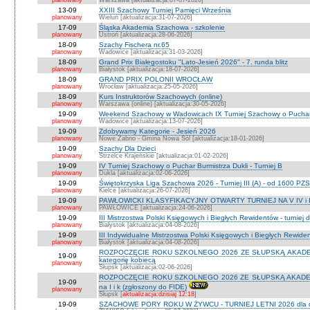
planowany
Warszawa [aktualizacja:07-07-2026]
13-09
XXIII Szachowy Turniej Pamięci Września
planowany
Wieluń [aktualizacja:31-07-2026]
17-09
Śląska Akademia Szachowa - szkolenie
planowany
Ustroń [aktualizacja:28-06-2026]
18-09
Szachy Fischera nr.65
planowany
Wadowice [aktualizacja:31-03-2026]
18-09
Grand Prix Białegostoku "Lato-Jesień 2026" - 7. runda blitz
planowany
Białystok [aktualizacja:18-07-2026]
18-09
GRAND PRIX POLONII WROCŁAW
planowany
Wrocław [aktualizacja:25-05-2026]
18-09
Kurs Instruktorów Szachowych (online)
planowany
Warszawa (online) [aktualizacja:30-05-2026]
19-09
Weekend Szachowy w Wadowicach IX Turniej Szachowy o Puchar S
planowany
Wadowice [aktualizacja:13-07-2026]
19-09
Zdobywamy Kategorie - Jesień 2026
planowany
Nowe Żabno - Gmina Nowa Sól [aktualizacja:18-01-2026]
19-09
Szachy Dla Dzieci
planowany
Strzelce Krajeńskie [aktualizacja:01-02-2026]
19-09
IV Turniej Szachowy o Puchar Burmistrza Dukli - Turniej B
planowany
Dukla [aktualizacja:02-06-2026]
19-09
Świętokrzyska Liga Szachowa 2026 - Turniej III (A) - od 1600 PZ
planowany
Kielce [aktualizacja:26-07-2026]
19-09
PAWŁOWICKI KLASYFIKACYJNY OTWARTY TURNIEJ NA V IV i I
planowany
PAWŁOWICE [aktualizacja:24-06-2026]
19-09
III Mistrzostwa Polski Księgowych i Biegłych Rewidentów - turniej d
planowany
Białystok [aktualizacja:04-08-2026]
19-09
III Indywidualne Mistrzostwa Polski Księgowych i Biegłych Rewid
planowany
Białystok [aktualizacja:04-08-2026]
ROZPOCZĘCIE ROKU SZKOLNEGO 2026 ZE SŁUPSKĄ AKADEMIĄ 
19-09
kategorię kobiecą
planowany
Słupsk [aktualizacja:02-06-2026]
ROZPOCZĘCIE ROKU SZKOLNEGO 2026 ZE SŁUPSKĄ AKADEMIĄ
19-09
na I i k (zgłoszony do FIDE)
planowany
Słupsk [
aktualizacja:dzisiaj 12:18
]
19-09
SZACHOWE PORY ROKU W ŻYWCU - TURNIEJ LETNI 2026 dla dzie