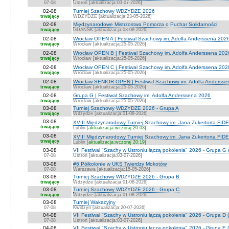
07-08
Ustroń [aktualizacja:03-07-2026]
02-08
Turniej Szachowy WDZYDZE 2026
trwający
WDZYDZE [aktualizacja:23-05-2026]
02-08
Międzynarodowe Mistrzostwa Pomorza o Puchar Solidarności
trwający
GDAŃSK [aktualizacja:03-08-2026]
02-08
Wrocław OPEN A | Festiwal Szachowy im. Adolfa Anderssena 202
trwający
Wrocław [aktualizacja:25-05-2026]
02-08
Wrocław OPEN B | Festiwal Szachowy im. Adolfa Anderssena 202
trwający
Wrocław [aktualizacja:25-05-2026]
02-08
Wrocław OPEN C | Festiwal Szachowy im. Adolfa Anderssena 202
trwający
Wrocław [aktualizacja:25-05-2026]
02-08
Wrocław SENIOR OPEN | Festiwal Szachowy im. Adolfa Andersse
trwający
Wrocław [aktualizacja:25-05-2026]
02-08
Grupa G | Festiwal Szachowy im. Adolfa Anderssena 2026
trwający
Wrocław [aktualizacja:25-05-2026]
03-08
Turniej Szachowy WDZYDZE 2026 - Grupa A
trwający
Wdzydze [aktualizacja:01-08-2026]
03-08
XVIII Międzynarodowy Turniej Szachowy im. Jana Zukertorta FIDE
trwający
Lublin [
aktualizacja:wczoraj 20:03
]
03-08
XVIII Międzynarodowy Turniej Szachowy im. Jana Zukertorta FID
trwający
Lublin [
aktualizacja:wczoraj 20:19
]
03-08
VII Festiwal "Szachy w Ustroniu łączą pokolenia" 2026 - Grupa G 
07-08
Ustroń [aktualizacja:03-07-2026]
03-08
#6 Półkolonie w UKS Twierdzy Mokotów
07-08
Warszawa [aktualizacja:15-05-2026]
03-08
Turniej Szachowy WDZYDZE 2026 - Grupa B
trwający
Wdzydze [aktualizacja:01-08-2026]
03-08
Turniej Szachowy WDZYDZE 2026 - Grupa C
trwający
Wdzydze [aktualizacja:01-08-2026]
03-08
Turniej Wakacyjny
07-08
Kwidzyn [aktualizacja:20-07-2026]
04-08
VII Festiwal "Szachy w Ustroniu łączą pokolenia" 2026 - Grupa D (
07-08
Ustroń [aktualizacja:03-07-2026]
04-08
VII Festiwal "Szachy w Ustroniu łączą pokolenia" 2026 - Grupa E (