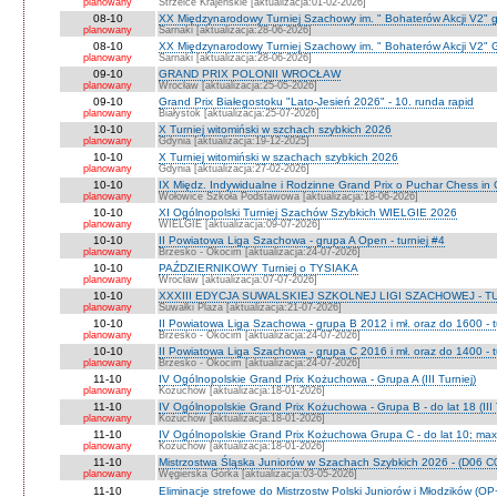
planowany
Strzelce Krajeńskie [aktualizacja:01-02-2026]
08-10
XX Międzynarodowy Turniej Szachowy im. " Bohaterów Akcji V2" g
planowany
Sarnaki [aktualizacja:28-06-2026]
08-10
XX Międzynarodowy Turniej Szachowy im. " Bohaterów Akcji V2" 
planowany
Sarnaki [aktualizacja:28-06-2026]
09-10
GRAND PRIX POLONII WROCŁAW
planowany
Wrocław [aktualizacja:25-05-2026]
09-10
Grand Prix Białegostoku "Lato-Jesień 2026" - 10. runda rapid
planowany
Białystok [aktualizacja:25-07-2026]
10-10
X Turniej witomiński w szchach szybkich 2026
planowany
Gdynia [aktualizacja:19-12-2025]
10-10
X Turniej witomiński w szachach szybkich 2026
planowany
Gdynia [aktualizacja:27-02-2026]
10-10
IX Międz. Indywidualne i Rodzinne Grand Prix o Puchar Chess i
planowany
Wołowice Szkoła Podstawowa [aktualizacja:18-06-2026]
10-10
XI Ogólnopolski Turniej Szachów Szybkich WIELGIE 2026
planowany
WIELGIE [aktualizacja:09-07-2026]
10-10
II Powiatowa Liga Szachowa - grupa A Open - turniej #4
planowany
Brzesko - Okocim [aktualizacja:24-07-2026]
10-10
PAŹDZIERNIKOWY Turniej o TYSIAKA
planowany
Wrocław [aktualizacja:07-07-2026]
10-10
XXXIII EDYCJA SUWALSKIEJ SZKOLNEJ LIGI SZACHOWEJ - TU
planowany
Suwałki Plaza [aktualizacja:21-07-2026]
10-10
II Powiatowa Liga Szachowa - grupa B 2012 i mł. oraz do 1600 - t
planowany
Brzesko - Okocim [aktualizacja:24-07-2026]
10-10
II Powiatowa Liga Szachowa - grupa C 2016 i mł. oraz do 1400 - t
planowany
Brzesko - Okocim [aktualizacja:24-07-2026]
11-10
IV Ogólnopolskie Grand Prix Kożuchowa - Grupa A (III Turniej)
planowany
Kożuchów [aktualizacja:18-01-2026]
11-10
IV Ogólnopolskie Grand Prix Kożuchowa - Grupa B - do lat 18 (III 
planowany
Kożuchów [aktualizacja:18-01-2026]
11-10
IV Ogólnopolskie Grand Prix Kożuchowa Grupa C - do lat 10; max 
planowany
Kożuchów [aktualizacja:18-01-2026]
11-10
Mistrzostwa Śląska Juniorów w Szachach Szybkich 2026 - (D06 
planowany
Węgierska Górka [aktualizacja:03-05-2026]
11-10
Eliminacje strefowe do Mistrzostw Polski Juniorów i Młodzików (O