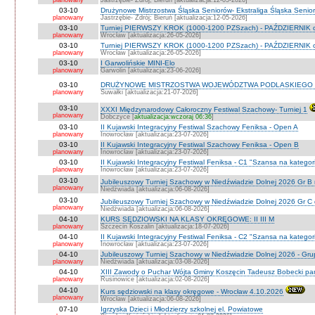
planowany
Jastrzębie- Zdrój; Bieruń [aktualizacja:12-05-2026]
03-10
Drużynowe Mistrzostwa Śląska Seniorów- Ekstraliga Śląska Seni
planowany
Jastrzębie- Zdrój; Bieruń [aktualizacja:12-05-2026]
03-10
Turniej PIERWSZY KROK (1000-1200 PZSzach) - PAŹDZIERNIK d
planowany
Wrocław [aktualizacja:26-05-2026]
03-10
Turniej PIERWSZY KROK (1000-1200 PZSzach) - PAŹDZIERNIK o
planowany
Wrocław [aktualizacja:26-05-2026]
03-10
I Garwolińskie MINI-Elo
planowany
Garwolin [aktualizacja:23-06-2026]
03-10
DRUŻYNOWE MISTRZOSTWA WOJEWÓDZTWA PODLASKIEGO 
planowany
Suwałki [aktualizacja:21-07-2026]
03-10
XXXI Międzynarodowy Całoroczny Festiwal Szachowy- Turniej 1
planowany
Dobczyce [
aktualizacja:wczoraj 06:36
]
03-10
II Kujawski Integracyjny Festiwal Szachowy Feniksa - Open A
planowany
Inowrocław [aktualizacja:23-07-2026]
03-10
II Kujawski Integracyjny Festiwal Szachowy Feniksa - Open B
planowany
Inowrocław [aktualizacja:23-07-2026]
03-10
II Kujawski Integracyjny Festiwal Feniksa - C1 "Szansa na kategor
planowany
Inowrocław [aktualizacja:23-07-2026]
03-10
Jubileuszowy Turniej Szachowy w Niedźwiadzie Dolnej 2026 Gr B
planowany
Niedźwiada [aktualizacja:06-08-2026]
03-10
Jubileuszowy Turniej Szachowy w Niedźwiadzie Dolnej 2026 Gr C
planowany
Niedźwiada [aktualizacja:06-08-2026]
04-10
KURS SĘDZIOWSKI NA KLASY OKRĘGOWE: II III M
planowany
Szczecin Koszalin [aktualizacja:18-07-2026]
04-10
II Kujawski Integracyjny Festiwal Feniksa - C2 "Szansa na kategor
planowany
Inowrocław [aktualizacja:23-07-2026]
04-10
Jubileuszowy Turniej Szachowy w Niedźwiadzie Dolnej 2026 - Gr
planowany
Niedżwiada [aktualizacja:03-08-2026]
04-10
XIII Zawody o Puchar Wójta Gminy Koszęcin Tadeusz Bobecki pam
planowany
Rusinowice [aktualizacja:02-08-2026]
04-10
Kurs sędziowski na klasy okręgowe - Wrocław 4.10.2026
planowany
Wrocław [aktualizacja:06-08-2026]
07-10
Igrzyska Dzieci i Młodzierzy szkolnej el. Powiatowe