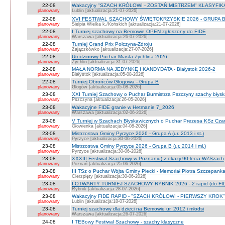
22-08
Wakacyjny "SZACH KRÓLOWI - ZOSTAŃ MISTRZEM" KLASYFIKA
planowany
Lublin [aktualizacja:21-07-2026]
22-08
XVI FESTIWAL SZACHOWY ŚWIĘTOKRZYSKIE 2026 - GRUPA 
planowany
Sielpia Wielka k./Końskich [aktualizacja:21-07-2026]
22-08
I Turniej szachowy na Bemowie OPEN zgłoszony do FIDE
planowany
Warszawa [aktualizacja:26-07-2026]
22-08
Turniej Grand Prix Połczyna-Zdroju
planowany
Zajączkówko [aktualizacja:27-07-2026]
22-08
Urodzinowy Puchar Miasta Żychlina 2026
planowany
Żychlin [aktualizacja:31-07-2026]
22-08
MAŁA NORMA NA JEDYNKĘ I KANDYDATA - Białystok 2026-2
planowany
Białystok [aktualizacja:05-08-2026]
22-08
Turniej Obrońców Głogowa - Grupa B
planowany
Głogów [aktualizacja:05-08-2026]
23-08
XXI Turniej Szachowy o Puchar Burmistrza Pszczyny szachy błys
planowany
Pszczyna [aktualizacja:26-05-2026]
23-08
Wakacyjne FIDE granie w Hetmanie 7_2026
planowany
Warszawa [aktualizacja:02-06-2026]
23-08
V Turniej w Szachach Błyskawicznych o Puchar Prezesa KSz Cza
planowany
Głowienka [aktualizacja:04-08-2026]
23-08
Mistrzostwa Gminy Pyrzyce 2026 - Grupa A (ur. 2013 i st.)
planowany
Pyrzyce [aktualizacja:30-06-2026]
23-08
Mistrzostwa Gminy Pyrzyce 2026 - Grupa B (ur. 2014 i mł.)
planowany
Pyrzyce [aktualizacja:30-06-2026]
23-08
XXXIII Festiwal Szachowy w Poznaniu) z okazji 90-lecia WZSzach
planowany
Poznań [aktualizacja:25-06-2026]
23-08
III TSz o Puchar Wójta Gminy Piecki - Memoriał Piotra Szczepan
planowany
Cierzpięty [aktualizacja:30-06-2026]
23-08
I OTWARTY TURNIEJ SZACHOWY RYBNIK 2026 - 2 rapid (do FI
planowany
Rybnik [aktualizacja:28-07-2026]
23-08
Wakacyjny FIDE RAPID - "SZACH KRÓLOWI - PIERWSZY KROK" O
planowany
Lublin [aktualizacja:18-07-2026]
23-08
Turniej szachowy dla dzieci na Bemowie ur. 2012 i młodsi
planowany
Warszawa [aktualizacja:26-07-2026]
24-08
I TEBowy Festiwal Szachowy - szachy klasyczne