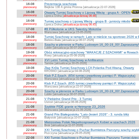
16-08
Prezentacja szachowa
planowany
Biejków 136 A gmina Promna [aktualizacja:22-07-2026]
16-08
Otwarty Turniej Szachowy o Lipową Wieżę - grupa A - OPEN
planowany
Lipnica Dolna [
aktualizacja:dzisiaj 06:46
]
16-08
Turniej szachowy o Lipową Wieżę - grupa B - juniorzy młodsi
planowany
Lipnica Dolna [
aktualizacja:dzisiaj 06:45
]
17-08
#8 Półkolonie w UKS Twierdzy Mokotów
planowany
Warszawa [aktualizacja:15-05-2026]
18-08
Turniej Szachowy w ramach: Lato w mieście na sportowo 2026 w Bie
planowany
Bielsko-Biała [aktualizacja:08-07-2026]
18-08
Szachy w plenerze w Parku Ludowym 16_00-19_00! Zapraszamy!
planowany
Lublin [aktualizacja:30-07-2026]
19-08
Obóz rekreacyjno-szachowy "WAKACJE Z SZACHAMI" w Rowach
planowany
Rowy [aktualizacja:05-08-2026]
19-08
XVI Letni Turniej Szachowy w Amfiteatrze
planowany
Tarnów [aktualizacja:30-05-2026]
19-08
Złap Króla Turniej Szachowy LCA Polanka Pod Altaną- Otwarty
planowany
KROSNO [aktualizacja:04-08-2026]
20-08
Klub P.Z.Szach. (654 turniej czwartkowy pamięci P. Wajszczyka)
planowany
Warszawa [aktualizacja:31-07-2026]
20-08
Klub P.Z.Szach. (655 turniej czwartkowy pamięci P. Wajszczyka)
planowany
Warszawa [aktualizacja:22-07-2026]
20-08
Szachy w plenerze w Parku Ludowym 16_00-19_00! Zapraszamy!
planowany
Lublin [aktualizacja:30-07-2026]
21-08
V Piekielne Grand Prix - 3 Turniej
planowany
Ustroń [aktualizacja:06-06-2026]
21-08
Szybkie FIDE granie w Hetmanie 23_2026
planowany
Warszawa [aktualizacja:21-06-2026]
21-08
Grand Prix Białegostoku "Lato-Jesień 2026" - 3. runda blitz
planowany
Białystok [aktualizacja:10-07-2026]
21-08
Mistrzostwa Polski Niepełnosprawnych Kobiet w szachach 2026
planowany
Brok [aktualizacja:11-07-2026]
22-08
XXI Turniej Szachowy o Puchar Burmistrza Pszczyny szachy szyb
planowany
Pszczyna [aktualizacja:26-05-2026]
22-08
XXI Turniej Szachowy o Puchar Burmistrza Pszczyny Turniej dzieci