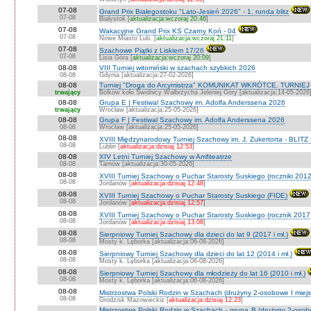
07-08
Grand Prix Białegostoku "Lato-Jesień 2026" - 1. runda blitz
07-08
Białystok [
aktualizacja:wczoraj 20:46
]
07-08
Wakacyjne Grand Prix KS Czarny Koń - 04
07-08
Nowe Miasto Lub. [
aktualizacja:wczoraj 21:11
]
07-08
Szachowe Piątki z Liskiem 17/26
07-08
Lisia Góra [
aktualizacja:wczoraj 20:09
]
08-08
VIII Turniej witomiński w szachach szybkich 2026
08-08
Gdynia [aktualizacja:27-02-2026]
08-08
Turniej "Droga do Arcymistrza" KOMUNIKAT WKRÓTCE. TURNIEJ O V
trwający
Bolków koło Świdnicy Wałbrzycha Jeleniej Góry [aktualizacja:14-05-2026
08-08
Grupa E | Festiwal Szachowy im. Adolfa Anderssena 2026
trwający
Wrocław [aktualizacja:25-05-2026]
08-08
Grupa F | Festiwal Szachowy im. Adolfa Anderssena 2026
08-08
Wrocław [aktualizacja:25-05-2026]
08-08
XVIII Międzynarodowy Turniej Szachowy im. J. Zukertorta - BLITZ
08-08
Lublin [
aktualizacja:dzisiaj 12:53
]
08-08
XIV Letni Turniej Szachowy w Amfiteatrze
08-08
Tarnów [aktualizacja:30-05-2026]
08-08
XVIII Turniej Szachowy o Puchar Starosty Suskiego (roczniki 201
08-08
Jordanów [
aktualizacja:dzisiaj 12:48
]
08-08
XVIII Turniej Szachowy o Puchar Starosty Suskiego (FIDE)
08-08
Jordanów [
aktualizacja:dzisiaj 12:57
]
08-08
XVIII Turniej Szachowy o Puchar Starosty Suskiego (rocznik 2017 
08-08
Jordanów [
aktualizacja:dzisiaj 13:08
]
08-08
Sierpniowy Turniej Szachowy dla dzieci do lat 9 (2017 i mł.)
08-08
Mosty k. Lęborka [aktualizacja:06-08-2026]
08-08
Sierpniowy Turniej Szachowy dla dzieci do lat 12 (2014 i mł.)
08-08
Mosty k. Lęborka [aktualizacja:06-08-2026]
08-08
Sierpniowy Turniej Szachowy dla młodzieży do lat 16 (2010 i mł.)
08-08
Mosty k. Lęborka [aktualizacja:06-08-2026]
08-08
Mistrzostwa Polski Rodzin w Szachach (drużyny 2-osobowe I miejs
08-08
Grodzisk Mazowieckiz [
aktualizacja:dzisiaj 12:23
]
Mistrzostwa Polski Rodzin w Szachach - grupa B (drużyny 2-osobo