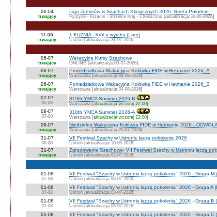
26-04
Liga Juniorów w Szachach Klasycznych 2026- Strefa Południe -
trwający
Pyrzyce - Krzęcin - Strzelce Kraj - Choszczno [aktualizacja:30-06-2026]
11-06
1 KUŹNIA - Król u wyrchu (Lato)
trwający
Ustroń [aktualizacja:31-07-2026]
06-07
Wakacyjne Kursy Szachowe
trwający
ONLINE [aktualizacja:03-07-2026]
06-07
Poniedziałkowa Wakacyjna Kołówka FIDE w Hetmanie 2026_A
trwający
Warszawa [aktualizacja:04-08-2026]
06-07
Poniedziałkowa Wakacyjna Kołówka FIDE w Hetmanie 2026_B
trwający
Warszawa [aktualizacja:04-08-2026]
07-07
319th YMCA Summer 2026-B
06-08
Warszawa [
aktualizacja:wczoraj 22:00
]
08-07
318th YMCA Summer 2026-A
07-08
Warszawa [
aktualizacja:wczoraj 22:00
]
26-07
Niedzielna Wakacyjna Kołówka FIDE w Hetmanie 2026 - ODWOŁ
trwający
Warszawa [aktualizacja:25-07-2026]
31-07
VII Festiwal Szachy w Ustroniu łączą pokolenia 2026
08-08
Ustroń [aktualizacja:10-05-2026]
31-07
Zgrupowanie Szachowe- VII Festiwal Szachy w Ustroniu łączą po
trwający
Ustroń [aktualizacja:02-07-2026]
01-08
VII Festiwal "Szachy w Ustroniu łączą pokolenia" 2026 - Grupa M
07-08
Ustroń [aktualizacja:03-07-2026]
01-08
VII Festiwal "Szachy w Ustroniu łączą pokolenia" 2026 - Grupa A
07-08
Ustroń [aktualizacja:03-07-2026]
01-08
VII Festiwal "Szachy w Ustroniu łączą pokolenia" 2026 - Grupa B 
07-08
Ustroń [aktualizacja:03-07-2026]
01-08
VII Festiwal "Szachy w Ustroniu łączą pokolenia" 2026 - Grupa C 