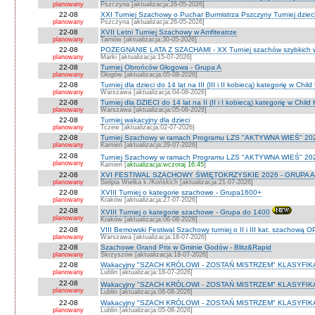
planowany
Pszczyna [aktualizacja:26-05-2026]
22-08
XXI Turniej Szachowy o Puchar Burmistrza Pszczyny Turniej dzieci
planowany
Pszczyna [aktualizacja:26-05-2026]
22-08
XVII Letni Turniej Szachowy w Amfiteatrze
planowany
Tarnów [aktualizacja:30-05-2026]
22-08
POŻEGNANIE LATA Z SZACHAMI - XX Turniej szachów szybkich 
planowany
Marki [aktualizacja:15-07-2026]
22-08
Turniej Obrońców Głogowa - Grupa A
planowany
Głogów [aktualizacja:05-08-2026]
22-08
Turniej dla dzieci do 14 lat na III (III i II kobiecą) kategorię w Chi
planowany
Warszawa [aktualizacja:04-08-2026]
22-08
Turniej dla DZIECI do 14 lat na II (II i I kobiecą) kategorię w Chil
planowany
Warszawa [aktualizacja:05-08-2026]
22-08
Turniej wakacyjny dla dzieci
planowany
Tczew [aktualizacja:02-07-2026]
22-08
Turniej Szachowy w ramach Programu LZS "AKTYWNA WIEŚ" 202
planowany
Kamień [aktualizacja:29-07-2026]
22-08
Turniej Szachowy w ramach Programu LZS "AKTYWNA WIEŚ" 202
planowany
Kamień [
aktualizacja:wczoraj 16:45
]
22-08
XVI FESTIWAL SZACHOWY ŚWIĘTOKRZYSKIE 2026 - GRUPA A 
planowany
Sielpia Wielka k./Końskich [aktualizacja:21-07-2026]
22-08
XVIII Turniej o kategorie szachowe - Grupa1600+
planowany
Kraków [aktualizacja:27-07-2026]
22-08
XVIII Turniej o kategorie szachowe - Grupa do 1400
planowany
Kraków [aktualizacja:06-08-2026]
22-08
VIII Bemowski Festiwal Szachowy turniej o II i III kat. szachową 
planowany
Warszawa [aktualizacja:16-07-2026]
22-08
Szachowe Grand Prix w Gminie Godów - Blitz&Rapid
planowany
Skrzyszów [aktualizacja:18-07-2026]
22-08
Wakacyjny "SZACH KRÓLOWI - ZOSTAŃ MISTRZEM" KLASYFIK
planowany
Lublin [aktualizacja:18-07-2026]
22-08
Wakacyjny "SZACH KRÓLOWI - ZOSTAŃ MISTRZEM" KLASYFIK
planowany
Lublin [aktualizacja:06-08-2026]
22-08
Wakacyjny "SZACH KRÓLOWI - ZOSTAŃ MISTRZEM" KLASYFI
planowany
Lublin [aktualizacja:05-08-2026]