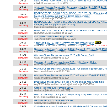
20-09
SZACHOWE PORY ROKU W ŻYWCU - TURNIEJ LETNI 2026 OPEN
planowany
ŻYWIEC [aktualizacja:25-07-2026]
20-09
Jesienny Pilawski Turniej Weekendowy o Puchar �HUSARII� 2026
planowany
Pilawa [aktualizacja:22-06-2026]
ROZPOCZĘCIE ROKU SZKOLNEGO 2026 ZE SŁUPSKĄ AKADEMI
20-09
kategorię kobiecą (juniorzy od 13 lat oraz seniorzy)
planowany
Słupsk [aktualizacja:05-08-2026]
ROZPOCZĘCIE ROKU SZKOLNEGO 2025 ZE SŁUPSKĄ AKADEMI
20-09
kategorię kobiecą (juniorzy do 12 lat)
planowany
Słupsk [aktualizacja:02-06-2026]
20-09
PAWŁOWICKI OTWARTY TURNIEJ SZACHOWY DZIECI do lat 13 o ka
planowany
PAWŁOWICE [aktualizacja:24-06-2026]
20-09
V GWARKOWSKI RAPID gr. OPEN
planowany
Tarnowskie Góry [aktualizacja:22-07-2026]
20-09
" TURNIEJ dla LAURKI " - ZAWODY CHARYTATYWNE
planowany
MORAWICA 24 ( Gmina Liszki) - Świetlica Wiejska [
aktualizacja:dzisiaj 
20-09
Świętokrzyska Liga Szachowa 2026 - Turniej III (C) - do 1400 PZ
planowany
Kielce [aktualizacja:26-07-2026]
21-09
Warsaw Chess Masters Autumn 2026 - IM Round Robin
planowany
Warszawa [aktualizacja:03-08-2026]
21-09
Warsaw Chess Masters Autumn 2026 - GM Round Robin
planowany
Warszawa [aktualizacja:03-08-2026]
21-09
Warsaw Chess Masters Autumn 2026 - Challengers (1850-2150 F
planowany
Warszawa [aktualizacja:03-08-2026]
21-09
Warsaw Chess Masters Autumn 2026 - Futures (1650-1950 FIDE)
planowany
Warszawa [aktualizacja:03-08-2026]
24-09
Drużynowe Mistrzostwa Północno-wschodniego Mazowsza Szkół
planowany
WĄSEWO k/Ostrowi Mazowieckiej [aktualizacja:05-08-2026]
25-09
Grand Prix Wadowic-Turniej nr.1002
planowany
Wadowice [aktualizacja:31-03-2026]
25-09
Międzynarodowy Turniej Szachowy Cztery Pory Roku - edycja Jes
planowany
Iwonicz [aktualizacja:06-08-2026]
25-09
GRAND PRIX POLONII WROCŁAW
planowany
Wrocław [aktualizacja:25-05-2026]
25-09
V Międzynarodowe Szachowe Ind. i Rodzinne GP Chrzanowa 2026