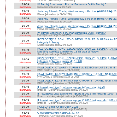
planowany
ŻYWIEC [aktualizacja:25-07-2026]
19-09
IV Turniej Szachowy o Puchar Burmistrza Dukli - Turniej C
planowany
Dukla [aktualizacja:02-06-2026]
19-09
Jesienny Pilawski Turniej Weekendowy o Puchar �HUSARII� 2026
planowany
Pilawa [aktualizacja:22-06-2026]
19-09
Jesienny Pilawski Turniej Weekendowy o Puchar �HUSARII� 2026
planowany
Pilawa [aktualizacja:22-06-2026]
19-09
Jesienny Pilawski Turniej Weekendowy o Puchar �HUSARII� 2026
planowany
Pilawa [aktualizacja:28-05-2026]
19-09
IV Turniej Szachowy o Puchar Burmistrza Dukli - Turniej A
planowany
Dukla [aktualizacja:02-06-2026]
ROZPOCZĘCIE ROKU SZKOLNEGO 2026 ZE SŁUPSKĄ AKADEMI
19-09
kategorię kobiecą
planowany
Słupsk [aktualizacja:02-06-2026]
ROZPOCZĘCIE ROKU SZKOLNEGO 2026 ZE SŁUPSKĄ AKADEMI
19-09
kategorię kobiecą (juniorzy od 13 lat oraz seniorzy)
planowany
Słupsk [aktualizacja:05-08-2026]
ROZPOCZĘCIE ROKU SZKOLNEGO 2025 ZE SŁUPSKĄ AKADEMI
19-09
kategorię kobiecą (juniorzy do 12 lat)
planowany
Słupsk [aktualizacja:02-06-2026]
19-09
PAWŁOWICKI OTWARTY TURNIEJ dla DZIECI do LAT 13 o III II i I
planowany
PAWŁOWICE [aktualizacja:24-06-2026]
19-09
PAWŁOWICKI KLASYFIKACYJNY OTWARTY TURNIEJ NA II KATEG
planowany
PAWŁOWICE [aktualizacja:24-06-2026]
19-09
PAWŁOWICKI KLASYFIKACYJNY OTWARTY TURNIEJ NA III KATEG
planowany
PAWŁOWICE [aktualizacja:24-06-2026]
19-09
II Powiatowa Liga Szachowa - grupa A Open - turniej #3
planowany
Brzesko - Mokrzyska [aktualizacja:23-06-2026]
19-09
II Powiatowa Liga Szachowa - grupa B 2012 i mł. oraz do 1600 - t
planowany
Brzesko - Mokrzyska [aktualizacja:23-06-2026]
19-09
II Powiatowa Liga Szachowa - grupa C 2016 i mł. oraz do 1400 - t
planowany
Brzesko - Mokrzyska [aktualizacja:23-06-2026]
19-09
POLSCA Baltic Chess Open 2026
planowany
Ystad - Świnoujście [aktualizacja:23-06-2026]
19-09
V GWARKOWSKI RAPID do lat 10
planowany
Tarnowskie Góry [aktualizacja:22-07-2026]