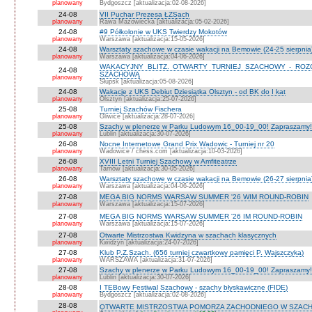
planowany
Bydgoszcz [aktualizacja:02-08-2026]
24-08
VII Puchar Prezesa ŁZSach
planowany
Rawa Mazowiecka [aktualizacja:05-02-2026]
24-08
#9 Półkolonie w UKS Twierdzy Mokotów
planowany
Warszawa [aktualizacja:15-05-2026]
24-08
Warsztaty szachowe w czasie wakacji na Bemowie (24-25 sierpnia
planowany
Warszawa [aktualizacja:04-06-2026]
WAKACYJNY BLITZ. OTWARTY TURNIEJ SZACHOWY - RO
24-08
SZACHOWĄ
planowany
Słupsk [aktualizacja:05-08-2026]
24-08
Wakacje z UKS Debiut Dziesiątka Olsztyn - od BK do I kat
planowany
Olsztyn [aktualizacja:25-07-2026]
25-08
Turniej Szachów Fischera
planowany
Gliwice [aktualizacja:28-07-2026]
25-08
Szachy w plenerze w Parku Ludowym 16_00-19_00! Zapraszamy!
planowany
Lublin [aktualizacja:30-07-2026]
26-08
Nocne Internetowe Grand Prix Wadowic - Turniej nr 20
planowany
Wadowice / chess.com [aktualizacja:10-03-2026]
26-08
XVIII Letni Turniej Szachowy w Amfiteatrze
planowany
Tarnów [aktualizacja:30-05-2026]
26-08
Warsztaty szachowe w czasie wakacji na Bemowie (26-27 sierpnia
planowany
Warszawa [aktualizacja:04-06-2026]
27-08
MEGA BIG NORMS WARSAW SUMMER '26 WIM ROUND-ROBIN
planowany
Warszawa [aktualizacja:15-07-2026]
27-08
MEGA BIG NORMS WARSAW SUMMER '26 IM ROUND-ROBIN
planowany
Warszawa [aktualizacja:15-07-2026]
27-08
Otwarte Mistrzostwa Kwidzyna w szachach klasycznych
planowany
Kwidzyn [aktualizacja:24-07-2026]
27-08
Klub P.Z.Szach. (656 turniej czwartkowy pamięci P. Wajszczyka)
planowany
WARSZAWA [aktualizacja:31-07-2026]
27-08
Szachy w plenerze w Parku Ludowym 16_00-19_00! Zapraszamy!
planowany
Lublin [aktualizacja:30-07-2026]
28-08
I TEBowy Festiwal Szachowy - szachy błyskawiczne (FIDE)
planowany
Bydgoszcz [aktualizacja:02-08-2026]
28-08
OTWARTE MISTRZOSTWA POMORZA ZACHODNIEGO W SZACH