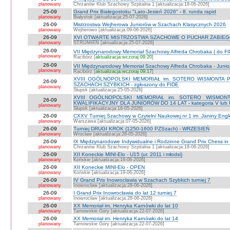
planowany
Chrzanów Klub Szachowy Szpitalna 1 [aktualizacja:18-06-2026]
25-09
Grand Prix Białegostoku "Lato-Jesień 2026" - 8. runda rapid
planowany
Białystok [aktualizacja:25-07-2026]
26-09
Mistrzostwa Wejherowa Juniorów w Szachach Klasycznych 2026
planowany
Wejherowo [aktualizacja:09-06-2026]
26-09
XVI OTWARTE MISTRZOSTWA SZACHOWE O PUCHAR ŻABIEGO K
planowany
STRUMIEŃ [aktualizacja:25-07-2026]
26-09
VII Międzynarodowy Memoriał Szachowy Alfreda Chrobaka ( do FI
planowany
Racibórz [
aktualizacja:wczoraj 09:20
]
26-09
VII Międzynarodowy Memoriał Szachowy Alfreda Chrobaka - Junior
planowany
Racibórz [
aktualizacja:wczoraj 09:17
]
XVIII OGÓLNOPOLSKI MEMORIAŁ im. SOTERO WISMONTA 
26-09
SZACHACH SZYBKICH - zgłoszony do FIDE
planowany
Słupsk [aktualizacja:25-05-2026]
XVIII OGÓLNOPOLSKI MEMORIAŁ im. SOTERO WISMON
26-09
KWALIFIKACYJNY DLA JUNIORÓW DO 14 LAT - kategoria V lub IV 
planowany
Słupsk [aktualizacja:16-05-2026]
26-09
CXXV Turniej Szachowy w Czytelni Naukowej nr 1 im. Janiny Engler
planowany
Warszawa [aktualizacja:07-05-2026]
26-09
Turniej DRUGI KROK (1250-1600 PZSzach) - WRZESIEŃ
planowany
Wrocław [aktualizacja:28-05-2026]
26-09
IX Międzynarodowe Indywidualne i Rodzinne Grand Prix Chess i
planowany
Chrzanów Klub Szachowy Szpitalna 1 [aktualizacja:18-06-2026]
26-09
XII Koneckie MINI-Elo - U15 (ur. 2011 i młodsi)
planowany
Końskie [aktualizacja:19-06-2026]
26-09
XII Koneckie MINI-Elo - OPEN
planowany
Końskie [aktualizacja:19-06-2026]
26-09
IV Grand Prix Inowrocławia w Szachach Szybkich turniej 7
planowany
Inowrocław [aktualizacja:28-06-2026]
26-09
I Grand Prix Inowrocławia do lat 12 turniej 7
planowany
Inowrocław [aktualizacja:28-06-2026]
26-09
XX Memoriał im. Henryka Karnówki do lat 10
planowany
Tarnowskie Góry [aktualizacja:22-07-2026]
26-09
XX Memoriał im. Henryka Karnówki do lat 14
planowany
Tarnowskie Góry [aktualizacja:22-07-2026]