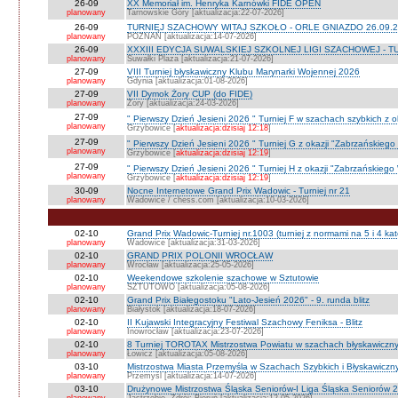
26-09
XX Memoriał im. Henryka Karnówki FIDE OPEN
planowany
Tarnowskie Góry [aktualizacja:22-07-2026]
26-09
TURNIEJ SZACHOWY WITAJ SZKOŁO - ORLE GNIAZDO 26.09.2
planowany
POZNAŃ [aktualizacja:14-07-2026]
26-09
XXXIII EDYCJA SUWALSKIEJ SZKOLNEJ LIGI SZACHOWEJ - TU
planowany
Suwałki Plaza [aktualizacja:21-07-2026]
27-09
VIII Turniej błyskawiczny Klubu Marynarki Wojennej 2026
planowany
Gdynia [aktualizacja:01-08-2026]
27-09
VII Dymok Żory CUP (do FIDE)
planowany
Żory [aktualizacja:24-03-2026]
27-09
" Pierwszy Dzień Jesieni 2026 " Turniej F w szachach szybkich z 
planowany
Grzybowice [
aktualizacja:dzisiaj 12:18
]
27-09
" Pierwszy Dzień Jesieni 2026 " Turniej G z okazji "Zabrzańskiego
planowany
Grzybowice [
aktualizacja:dzisiaj 12:19
]
27-09
" Pierwszy Dzień Jesieni 2026 " Turniej H z okazji "Zabrzańskiego
planowany
Grzybowice [
aktualizacja:dzisiaj 12:19
]
30-09
Nocne Internetowe Grand Prix Wadowic - Turniej nr 21
planowany
Wadowice / chess.com [aktualizacja:10-03-2026]
02-10
Grand Prix Wadowic-Turniej nr.1003 (turniej z normami na 5 i 4 kat
planowany
Wadowice [aktualizacja:31-03-2026]
02-10
GRAND PRIX POLONII WROCŁAW
planowany
Wrocław [aktualizacja:25-05-2026]
02-10
Weekendowe szkolenie szachowe w Sztutowie
planowany
SZTUTOWO [aktualizacja:05-08-2026]
02-10
Grand Prix Białegostoku "Lato-Jesień 2026" - 9. runda blitz
planowany
Białystok [aktualizacja:18-07-2026]
02-10
II Kujawski Integracyjny Festiwal Szachowy Feniksa - Blitz
planowany
Inowrocław [aktualizacja:23-07-2026]
02-10
8 Turniej TOROTAX Mistrzostwa Powiatu w szachach błyskawiczn
planowany
Łowicz [aktualizacja:05-08-2026]
03-10
Mistrzostwa Miasta Przemyśla w Szachach Szybkich i Błyskawiczn
planowany
Przemyśl [aktualizacja:14-07-2026]
03-10
Drużynowe Mistrzostwa Śląska Seniorów-I Liga Śląska Seniorów 