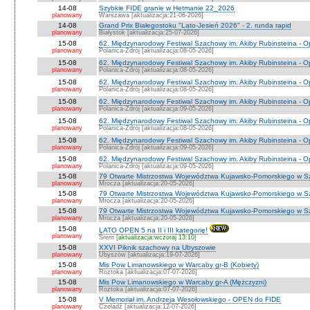
14-08
Szybkie FIDE granie w Hetmanie 22_2026
planowany
Warszawa [aktualizacja:21-06-2026]
14-08
Grand Prix Białegostoku "Lato-Jesień 2026" - 2. runda rapid
planowany
Białystok [aktualizacja:25-07-2026]
15-08
62. Międzynarodowy Festiwal Szachowy im. Akiby Rubinsteina - O
planowany
Polanica-Zdrój [aktualizacja:08-05-2026]
15-08
62. Międzynarodowy Festiwal Szachowy im. Akiby Rubinsteina - 
planowany
Polanica-Zdrój [aktualizacja:08-05-2026]
15-08
62. Międzynarodowy Festiwal Szachowy im. Akiby Rubinsteina - O
planowany
Polanica-Zdrój [aktualizacja:08-05-2026]
15-08
62. Międzynarodowy Festiwal Szachowy im. Akiby Rubinsteina - O
planowany
Polanica-Zdrój [aktualizacja:09-05-2026]
15-08
62. Międzynarodowy Festiwal Szachowy im. Akiby Rubinsteina - O
planowany
Polanica-Zdrój [aktualizacja:08-05-2026]
15-08
62. Międzynarodowy Festiwal Szachowy im. Akiby Rubinsteina - 
planowany
Polanica-Zdrój [aktualizacja:09-05-2026]
15-08
62. Międzynarodowy Festiwal Szachowy im. Akiby Rubinsteina - 
planowany
Polanica-Zdrój [aktualizacja:09-05-2026]
15-08
79 Otwarte Mistrzostwa Województwa Kujawsko-Pomorskiego w S
planowany
Mrocza [aktualizacja:20-05-2026]
15-08
79 Otwarte Mistrzostwa Województwa Kujawsko-Pomorskiego w 
planowany
Mrocza [aktualizacja:20-05-2026]
15-08
79 Otwarte Mistrzostwa Województwa Kujawsko-Pomorskiego w Sz
planowany
Mrocza [aktualizacja:20-05-2026]
15-08
LATO OPEN 5 na II i III kategorię!
planowany
Śrem [
aktualizacja:wczoraj 13:10
]
15-08
XXVI Piknik szachowy na Ubyszowie
planowany
Ubyszów [aktualizacja:19-07-2026]
15-08
Mis Pow Limanowskiego w Warcaby gr-B (Kobiety)
planowany
Roztoka [aktualizacja:07-07-2026]
15-08
Mis Pow Limanowskiego w Warcaby gr-A (Mężczyzni)
planowany
Roztoka [aktualizacja:07-07-2026]
15-08
V Memoriał im. Andrzeja Wesołowskiego - OPEN do FIDE
planowany
Czeladź [aktualizacja:12-07-2026]