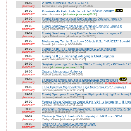
19-09
V GWARKOWSKI RAPID do lat 14
planowany
Tarnowskie Góry [aktualizacja:22-07-2026]
19-09
Pokolenia dla klubu klub dla pokoleń RÓŻNE GRUPY
planowany
Wierzchosławice [
aktualizacja:wczoraj 06:35
]
19-09
Turniej Szachowy z okazji Dni Czechowic-Dziedzic - grupa A
planowany
Ligota Miliardowice [aktualizacja:05-08-2026]
19-09
Turniej Szachowy z okazji Dni Czechowic-Dziedzic - grupa B
planowany
Ligota Miliardowice [aktualizacja:05-08-2026]
19-09
Turniej Szachowy z okazji Dni Czechowic-Dziedzic - grupa C
planowany
Ligota Miliardowice [aktualizacja:05-08-2026]
19-09
Błyskawiczny Turniej Szachowy 50-lecia K.Sz. "HAŃCZA" Suwałki
planowany
Suwałki [aktualizacja:06-08-2026]
19-09
Turniej na III (III i II kobiecą) kategorię w Child Kingdom
planowany
Warszawa [aktualizacja:26-07-2026]
19-09
Turniej na II (II i I kobiecą) kategorię w Child Kingdom
planowany
Warszawa [aktualizacja:26-07-2026]
19-09
Świętokrzyska Liga Szachowa 2026 - Turniej III (B) - PZSzach 1
planowany
Kielce [
aktualizacja:wczoraj 10:35
]
19-09
Otwarte Mistrzostwa Malborka
planowany
Malbork [aktualizacja:05-08-2026]
19-09
87 rocznica śmierci kpt. pilota Mieczysława Medweckiego
planowany
MORAWICA 24 (Gmina Liszki) - Świetlica wiejska [
aktualizacja:dzisiaj 1
19-09
Enea Operator Międzyszkolna Liga Szachowa 26/27 - turniej 1
planowany
Łubianka [aktualizacja:02-08-2026]
19-09
Turniej Open przy Enea Operator Międzyszkolnej Ligi Szachowej 26
planowany
Łubianka [aktualizacja:02-08-2026]
19-09
Forteca Chess Challenge Junior (3z4)- U14 - o kategorie III II I ko
planowany
Czeladź [aktualizacja:05-08-2026]
20-09
Weekend Szachowy w Wadowicach - X Turniej o Szachowy Puchar B
planowany
Wadowice [aktualizacja:13-07-2026]
20-09
Eliminacje Strefy Lubusko-Dolnośląskiej do MPM oraz OOM
planowany
Radzyn-Sława [aktualizacja:03-08-2026]
20-09
Jesienne FIDE granie w Hetmanie 2026
planowany
Warszawa [aktualizacja:05-08-2026]