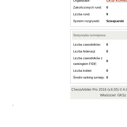
Organizator:
GKSz KORNUT
Zakończonych rund:
0
Liczba rund:
9
System rozgrywek:
Szwajcarski
Statystyka turniejowa
Liczba zawodników:
0
Liczba federacji:
0
Liczba zawodników z
0
rankingiem FIDE:
Liczba kobiet:
0
Średni ranking turnieju:
0
ChessArbiter Pro 2016 (v.6.05) © 
Właściciel: GKS
'