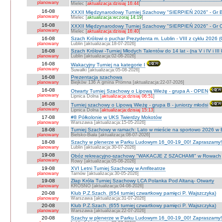
planowany
Mielec [
aktualizacja:dzisiaj 16:44
]
16-08
XXXII Międzynarodowy Turniej Szachowy "SIERPIEŃ 2026" - Gr B
planowany
Mielec [
aktualizacja:wczoraj 14:19
]
16-08
XXXII Międzynarodowy Turniej Szachowy "SIERPIEŃ 2026" - Gr C J
planowany
Mielec [
aktualizacja:dzisiaj 16:40
]
16-08
Szach Królowi o puchar Prezydenta m. Lublin - VIII z cyklu 2026
planowany
Lublin [aktualizacja:18-07-2026]
16-08
Szach Królowi -Turniej Młodych Talentów do 14 lat - (na V i IV i III
planowany
Lublin [aktualizacja:02-08-2026]
16-08
Wakacyjny Turniej na kategorie I
planowany
Suwałki [aktualizacja:05-08-2026]
16-08
Prezentacja szachowa
planowany
Biejków 136 A gmina Promna [aktualizacja:22-07-2026]
16-08
Otwarty Turniej Szachowy o Lipową Wieżę - grupa A - OPEN
planowany
Lipnica Dolna [
aktualizacja:dzisiaj 06:51
]
16-08
Turniej szachowy o Lipową Wieżę - grupa B - juniorzy młodsi
planowany
Lipnica Dolna [
aktualizacja:dzisiaj 15:13
]
17-08
#8 Półkolonie w UKS Twierdzy Mokotów
planowany
Warszawa [aktualizacja:15-05-2026]
18-08
Turniej Szachowy w ramach: Lato w mieście na sportowo 2026 w Bie
planowany
Bielsko-Biała [aktualizacja:08-07-2026]
18-08
Szachy w plenerze w Parku Ludowym 16_00-19_00! Zapraszamy!
planowany
Lublin [aktualizacja:30-07-2026]
19-08
Obóz rekreacyjno-szachowy "WAKACJE Z SZACHAMI" w Rowach
planowany
Rowy [aktualizacja:05-08-2026]
19-08
XVI Letni Turniej Szachowy w Amfiteatrze
planowany
Tarnów [aktualizacja:30-05-2026]
19-08
Złap Króla Turniej Szachowy LCA Polanka Pod Altaną- Otwarty
planowany
KROSNO [aktualizacja:04-08-2026]
20-08
Klub P.Z.Szach. (654 turniej czwartkowy pamięci P. Wajszczyka)
planowany
Warszawa [aktualizacja:31-07-2026]
20-08
Klub P.Z.Szach. (655 turniej czwartkowy pamięci P. Wajszczyka)
planowany
Warszawa [aktualizacja:22-07-2026]
20-08
Szachy w plenerze w Parku Ludowym 16_00-19_00! Zapraszamy!