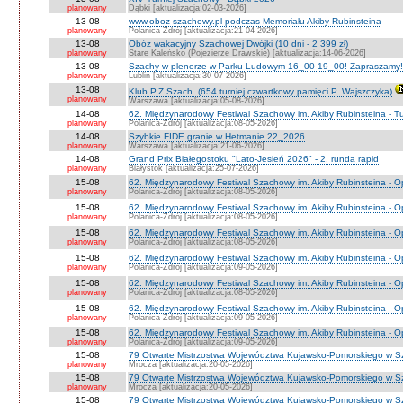
planowany
Dąbki [aktualizacja:02-03-2026]
13-08
www.oboz-szachowy.pl podczas Memoriału Akiby Rubinsteina
planowany
Polanica Zdrój [aktualizacja:21-04-2026]
13-08
Obóz wakacyjny Szachowej Dwójki (10 dni - 2 399 zł)
planowany
Stare Kaleńsko (Pojezierze Drawskie) [aktualizacja:14-06-2026]
13-08
Szachy w plenerze w Parku Ludowym 16_00-19_00! Zapraszamy!
planowany
Lublin [aktualizacja:30-07-2026]
13-08
Klub P.Z.Szach. (654 turniej czwartkowy pamięci P. Wajszczyka)
planowany
Warszawa [aktualizacja:05-08-2026]
14-08
62. Międzynarodowy Festiwal Szachowy im. Akiby Rubinsteina - Tu
planowany
Polanica-Zdrój [aktualizacja:08-05-2026]
14-08
Szybkie FIDE granie w Hetmanie 22_2026
planowany
Warszawa [aktualizacja:21-06-2026]
14-08
Grand Prix Białegostoku "Lato-Jesień 2026" - 2. runda rapid
planowany
Białystok [aktualizacja:25-07-2026]
15-08
62. Międzynarodowy Festiwal Szachowy im. Akiby Rubinsteina - O
planowany
Polanica-Zdrój [aktualizacja:08-05-2026]
15-08
62. Międzynarodowy Festiwal Szachowy im. Akiby Rubinsteina - 
planowany
Polanica-Zdrój [aktualizacja:08-05-2026]
15-08
62. Międzynarodowy Festiwal Szachowy im. Akiby Rubinsteina - O
planowany
Polanica-Zdrój [aktualizacja:08-05-2026]
15-08
62. Międzynarodowy Festiwal Szachowy im. Akiby Rubinsteina - O
planowany
Polanica-Zdrój [aktualizacja:09-05-2026]
15-08
62. Międzynarodowy Festiwal Szachowy im. Akiby Rubinsteina - O
planowany
Polanica-Zdrój [aktualizacja:08-05-2026]
15-08
62. Międzynarodowy Festiwal Szachowy im. Akiby Rubinsteina - 
planowany
Polanica-Zdrój [aktualizacja:09-05-2026]
15-08
62. Międzynarodowy Festiwal Szachowy im. Akiby Rubinsteina - 
planowany
Polanica-Zdrój [aktualizacja:09-05-2026]
15-08
79 Otwarte Mistrzostwa Województwa Kujawsko-Pomorskiego w S
planowany
Mrocza [aktualizacja:20-05-2026]
15-08
79 Otwarte Mistrzostwa Województwa Kujawsko-Pomorskiego w 
planowany
Mrocza [aktualizacja:20-05-2026]
15-08
79 Otwarte Mistrzostwa Województwa Kujawsko-Pomorskiego w Sz