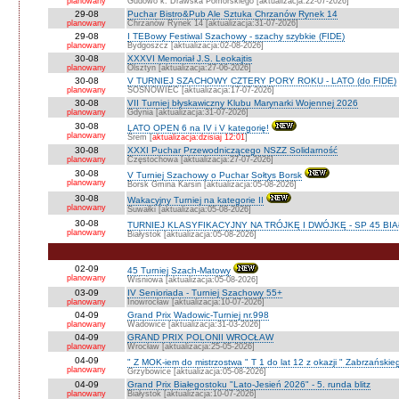
planowany
Gudowo k. Drawska Pomorskiego [aktualizacja:22-07-2026]
29-08
Puchar Bistro&Pub Ale Sztuka Chrzanów Rynek 14
planowany
Chrzanów Rynek 14 [aktualizacja:31-07-2026]
29-08
I TEBowy Festiwal Szachowy - szachy szybkie (FIDE)
planowany
Bydgoszcz [aktualizacja:02-08-2026]
30-08
XXXVI Memoriał J.S. Leokajtis
planowany
Olsztyn [aktualizacja:27-06-2026]
30-08
V TURNIEJ SZACHOWY CZTERY PORY ROKU - LATO (do FIDE)
planowany
SOSNOWIEC [aktualizacja:17-07-2026]
30-08
VII Turniej błyskawiczny Klubu Marynarki Wojennej 2026
planowany
Gdynia [aktualizacja:31-07-2026]
30-08
LATO OPEN 6 na IV i V kategorię!
planowany
Śrem [
aktualizacja:dzisiaj 12:01
]
30-08
XXXI Puchar Przewodniczącego NSZZ Solidarność
planowany
Częstochowa [aktualizacja:27-07-2026]
30-08
V Turniej Szachowy o Puchar Sołtys Borsk
planowany
Borsk Gmina Karsin [aktualizacja:05-08-2026]
30-08
Wakacyjny Turniej na kategorie II
planowany
Suwałki [aktualizacja:05-08-2026]
30-08
TURNIEJ KLASYFIKACYJNY NA TRÓJKĘ I DWÓJKĘ - SP 45 BI
planowany
Białystok [aktualizacja:05-08-2026]
02-09
45 Turniej Szach-Matowy
planowany
Wiśniowa [aktualizacja:05-08-2026]
03-09
IV Senioriada - Turniej Szachowy 55+
planowany
Inowrocław [aktualizacja:10-07-2026]
04-09
Grand Prix Wadowic-Turniej nr.998
planowany
Wadowice [aktualizacja:31-03-2026]
04-09
GRAND PRIX POLONII WROCŁAW
planowany
Wrocław [aktualizacja:25-05-2026]
04-09
" Z MOK-iem do mistrzostwa " T 1 do lat 12 z okazji " Zabrzańskie
planowany
Grzybowice [aktualizacja:05-08-2026]
04-09
Grand Prix Białegostoku "Lato-Jesień 2026" - 5. runda blitz
planowany
Białystok [aktualizacja:10-07-2026]