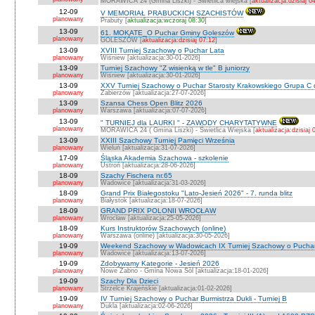
MORAWICA 24 (Gmina Liszki) - Świetlica wiejska [
aktualizacja:dzisiaj 0
12-09
V MEMORIAŁ PRABUCKICH SZACHISTÓW
planowany
Prabuty [
aktualizacja:wczoraj 08:30
]
13-09
61. MOKATE_O Puchar Gminy Goleszów
planowany
GOLESZÓW [
aktualizacja:dzisiaj 07:12
]
13-09
XVIII Turniej Szachowy o Puchar Lata
planowany
Wiśniew [aktualizacja:30-01-2026]
13-09
Turniej Szachowy "Z wisienką w tle" B juniorzy
planowany
Wiśniew [aktualizacja:30-01-2026]
13-09
XXV Turniej Szachowy o Puchar Starosty Krakowskiego Grupa C d
planowany
Zabierzów [aktualizacja:27-07-2026]
13-09
Szansa Chess Open Blitz 2026
planowany
Warszawa [aktualizacja:07-07-2026]
13-09
" TURNIEJ dla LAURKI " - ZAWODY CHARYTATYWNE
planowany
MORAWICA 24 ( Gmina Liszki) - Świetlica Wiejska [
aktualizacja:dzisiaj 
13-09
XXIII Szachowy Turniej Pamięci Września
planowany
Wieluń [aktualizacja:31-07-2026]
17-09
Śląska Akademia Szachowa - szkolenie
planowany
Ustroń [aktualizacja:28-06-2026]
18-09
Szachy Fischera nr.65
planowany
Wadowice [aktualizacja:31-03-2026]
18-09
Grand Prix Białegostoku "Lato-Jesień 2026" - 7. runda blitz
planowany
Białystok [aktualizacja:18-07-2026]
18-09
GRAND PRIX POLONII WROCŁAW
planowany
Wrocław [aktualizacja:25-05-2026]
18-09
Kurs Instruktorów Szachowych (online)
planowany
Warszawa (online) [aktualizacja:30-05-2026]
19-09
Weekend Szachowy w Wadowicach IX Turniej Szachowy o Puchar S
planowany
Wadowice [aktualizacja:13-07-2026]
19-09
Zdobywamy Kategorie - Jesień 2026
planowany
Nowe Żabno - Gmina Nowa Sól [aktualizacja:18-01-2026]
19-09
Szachy Dla Dzieci
planowany
Strzelce Krajeńskie [aktualizacja:01-02-2026]
19-09
IV Turniej Szachowy o Puchar Burmistrza Dukli - Turniej B
planowany
Dukla [aktualizacja:02-06-2026]