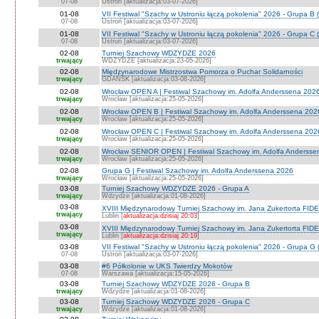
07-08
Ustroń [aktualizacja:03-07-2026]
01-08
VII Festiwal "Szachy w Ustroniu łączą pokolenia" 2026 - Grupa B 
07-08
Ustroń [aktualizacja:03-07-2026]
01-08
VII Festiwal "Szachy w Ustroniu łączą pokolenia" 2026 - Grupa C 
07-08
Ustroń [aktualizacja:03-07-2026]
02-08
Turniej Szachowy WDZYDZE 2026
trwający
WDZYDZE [aktualizacja:23-05-2026]
02-08
Międzynarodowe Mistrzostwa Pomorza o Puchar Solidarności
trwający
GDAŃSK [aktualizacja:03-08-2026]
02-08
Wrocław OPEN A | Festiwal Szachowy im. Adolfa Anderssena 202
trwający
Wrocław [aktualizacja:25-05-2026]
02-08
Wrocław OPEN B | Festiwal Szachowy im. Adolfa Anderssena 202
trwający
Wrocław [aktualizacja:25-05-2026]
02-08
Wrocław OPEN C | Festiwal Szachowy im. Adolfa Anderssena 202
trwający
Wrocław [aktualizacja:25-05-2026]
02-08
Wrocław SENIOR OPEN | Festiwal Szachowy im. Adolfa Andersse
trwający
Wrocław [aktualizacja:25-05-2026]
02-08
Grupa G | Festiwal Szachowy im. Adolfa Anderssena 2026
trwający
Wrocław [aktualizacja:25-05-2026]
03-08
Turniej Szachowy WDZYDZE 2026 - Grupa A
trwający
Wdzydze [aktualizacja:01-08-2026]
03-08
XVIII Międzynarodowy Turniej Szachowy im. Jana Zukertorta FIDE
trwający
Lublin [
aktualizacja:dzisiaj 20:03
]
03-08
XVIII Międzynarodowy Turniej Szachowy im. Jana Zukertorta FID
trwający
Lublin [
aktualizacja:dzisiaj 20:19
]
03-08
VII Festiwal "Szachy w Ustroniu łączą pokolenia" 2026 - Grupa G 
07-08
Ustroń [aktualizacja:03-07-2026]
03-08
#6 Półkolonie w UKS Twierdzy Mokotów
07-08
Warszawa [aktualizacja:15-05-2026]
03-08
Turniej Szachowy WDZYDZE 2026 - Grupa B
trwający
Wdzydze [aktualizacja:01-08-2026]
03-08
Turniej Szachowy WDZYDZE 2026 - Grupa C
trwający
Wdzydze [aktualizacja:01-08-2026]