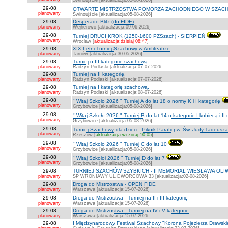
Świnoujście [aktualizacja:05-08-2026]
29-08
OTWARTE MISTRZOSTWA POMORZA ZACHODNIEGO W SZACH
planowany
Świnoujście [aktualizacja:05-08-2026]
29-08
Desperado Blitz (do FIDE)
planowany
Wejherowo [aktualizacja:09-06-2026]
29-08
Turniej DRUGI KROK (1250-1600 PZSzach) - SIERPIEŃ
planowany
Wrocław [
aktualizacja:dzisiaj 08:47
]
29-08
XIX Letni Turniej Szachowy w Amfiteatrze
planowany
Tarnów [aktualizacja:30-05-2026]
29-08
Turniej o III kategorię szachową.
planowany
Radzyń Podlaski [aktualizacja:07-07-2026]
29-08
Turniej na II kategorię.
planowany
Radzyń Podlaski [aktualizacja:07-07-2026]
29-08
Turniej na I kategorię szachową.
planowany
Radzyń Podlaski [aktualizacja:08-07-2026]
29-08
" Witaj Szkoło 2026 " Turniej A do lat 18 o normy K i I kategorię
planowany
Grzybowice [aktualizacja:05-08-2026]
29-08
" Witaj Szkoło 2026 " Turniej B do lat 14 o kategorię I kobiecą i I
planowany
Grzybowice [aktualizacja:05-08-2026]
29-08
Turniej Szachowy dla dzieci - Piknik Parafii pw. Św. Judy Tadeus
planowany
Rzeszów [
aktualizacja:wczoraj 10:05
]
29-08
" Witaj Szkoło 2026 " Turniej C do lat 10
planowany
Grzybowice [aktualizacja:05-08-2026]
29-08
" Witaj Szkołoi 2026 " Turniej D do lat 7
planowany
Grzybowice [aktualizacja:05-08-2026]
29-08
TURNIEJ SZACHÓW SZYBKICH - II MEMORIAŁ WIESŁAWA OLI
planowany
SP WRONIAWY UL DWORCOWA 33 [aktualizacja:02-08-2026]
29-08
Droga do Mistrzostwa - OPEN FIDE
planowany
Warszawa [aktualizacja:15-07-2026]
29-08
Droga do Mistrzostwa - Turniej na II i III kategorię
planowany
Warszawa [aktualizacja:15-07-2026]
29-08
Droga do Mistrzostwa - Turniej na IV i V kategorię
planowany
Warszawa [aktualizacja:15-07-2026]
29-08
I Międzynarodowy Festiwal Szachowy "Korona Pojezierza Drawski