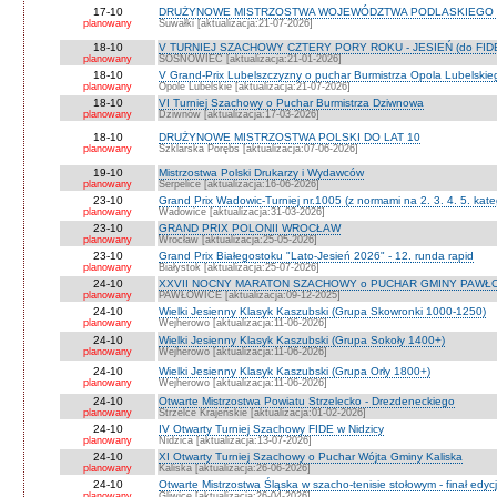
17-10
DRUŻYNOWE MISTRZOSTWA WOJEWÓDZTWA PODLASKIEGO 
planowany
Suwałki [aktualizacja:21-07-2026]
18-10
V TURNIEJ SZACHOWY CZTERY PORY ROKU - JESIEŃ (do FID
planowany
SOSNOWIEC [aktualizacja:21-01-2026]
18-10
V Grand-Prix Lubelszczyzny o puchar Burmistrza Opola Lubelskie
planowany
Opole Lubelskie [aktualizacja:21-07-2026]
18-10
VI Turniej Szachowy o Puchar Burmistrza Dziwnowa
planowany
Dziwnów [aktualizacja:17-03-2026]
18-10
DRUŻYNOWE MISTRZOSTWA POLSKI DO LAT 10
planowany
Szklarska Porębs [aktualizacja:07-06-2026]
19-10
Mistrzostwa Polski Drukarzy i Wydawców
planowany
Serpelice [aktualizacja:16-06-2026]
23-10
Grand Prix Wadowic-Turniej nr.1005 (z normami na 2. 3. 4. 5. kate
planowany
Wadowice [aktualizacja:31-03-2026]
23-10
GRAND PRIX POLONII WROCŁAW
planowany
Wrocław [aktualizacja:25-05-2026]
23-10
Grand Prix Białegostoku "Lato-Jesień 2026" - 12. runda rapid
planowany
Białystok [aktualizacja:25-07-2026]
24-10
XXVII NOCNY MARATON SZACHOWY o PUCHAR GMINY PAWŁOW
planowany
PAWŁOWICE [aktualizacja:09-12-2025]
24-10
Wielki Jesienny Klasyk Kaszubski (Grupa Skowronki 1000-1250)
planowany
Wejherowo [aktualizacja:11-06-2026]
24-10
Wielki Jesienny Klasyk Kaszubski (Grupa Sokoły 1400+)
planowany
Wejherowo [aktualizacja:11-06-2026]
24-10
Wielki Jesienny Klasyk Kaszubski (Grupa Orły 1800+)
planowany
Wejherowo [aktualizacja:11-06-2026]
24-10
Otwarte Mistrzostwa Powiatu Strzelecko - Drezdeneckiego
planowany
Strzelce Krajeńskie [aktualizacja:01-02-2026]
24-10
IV Otwarty Turniej Szachowy FIDE w Nidzicy
planowany
Nidzica [aktualizacja:13-07-2026]
24-10
XI Otwarty Turniej Szachowy o Puchar Wójta Gminy Kaliska
planowany
Kaliska [aktualizacja:26-06-2026]
24-10
Otwarte Mistrzostwa Śląska w szacho-tenisie stołowym - finał edyc
planowany
Gliwice [aktualizacja:26-04-2026]