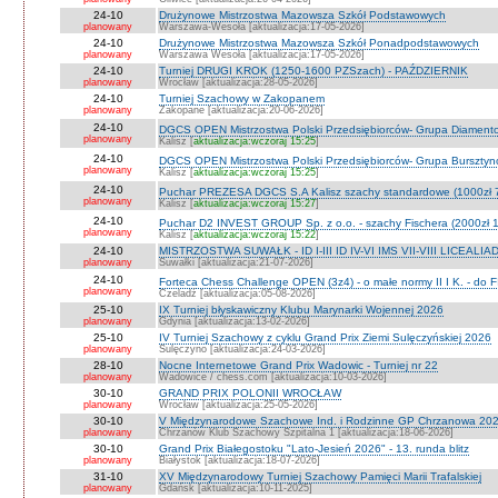
24-10
Drużynowe Mistrzostwa Mazowsza Szkół Podstawowych
planowany
Warszawa-Wesoła [aktualizacja:17-05-2026]
24-10
Drużynowe Mistrzostwa Mazowsza Szkół Ponadpodstawowych
planowany
Warszawa Wesoła [aktualizacja:17-05-2026]
24-10
Turniej DRUGI KROK (1250-1600 PZSzach) - PAŹDZIERNIK
planowany
Wrocław [aktualizacja:28-05-2026]
24-10
Turniej Szachowy w Zakopanem
planowany
Zakopane [aktualizacja:20-06-2026]
24-10
DGCS OPEN Mistrzostwa Polski Przedsiębiorców- Grupa Diament
planowany
Kalisz [
aktualizacja:wczoraj 15:25
]
24-10
DGCS OPEN Mistrzostwa Polski Przedsiębiorców- Grupa Burszty
planowany
Kalisz [
aktualizacja:wczoraj 15:25
]
24-10
Puchar PREZESA DGCS S.A Kalisz szachy standardowe (1000zł 
planowany
Kalisz [
aktualizacja:wczoraj 15:27
]
24-10
Puchar D2 INVEST GROUP Sp. z o.o. - szachy Fischera (2000zł 1
planowany
Kalisz [
aktualizacja:wczoraj 15:22
]
24-10
MISTRZOSTWA SUWAŁK - ID I-III ID IV-VI IMS VII-VIII LICEALIA
planowany
Suwałki [aktualizacja:21-07-2026]
24-10
Forteca Chess Challenge OPEN (3z4) - o małe normy II I K. - do F
planowany
Czeladź [aktualizacja:05-08-2026]
25-10
IX Turniej błyskawiczny Klubu Marynarki Wojennej 2026
planowany
Gdynia [aktualizacja:13-02-2026]
25-10
IV Turniej Szachowy z cyklu Grand Prix Ziemi Sulęczyńskiej 2026
planowany
Sulęczyno [aktualizacja:24-03-2026]
28-10
Nocne Internetowe Grand Prix Wadowic - Turniej nr 22
planowany
Wadowice / chess.com [aktualizacja:10-03-2026]
30-10
GRAND PRIX POLONII WROCŁAW
planowany
Wrocław [aktualizacja:25-05-2026]
30-10
V Międzynarodowe Szachowe Ind. i Rodzinne GP Chrzanowa 2026
planowany
Chrzanów Klub Szachowy Szpitalna 1 [aktualizacja:18-06-2026]
30-10
Grand Prix Białegostoku "Lato-Jesień 2026" - 13. runda blitz
planowany
Białystok [aktualizacja:18-07-2026]
31-10
XV Międzynarodowy Turniej Szachowy Pamięci Marii Trafalskiej
planowany
Gdańsk [aktualizacja:10-11-2025]