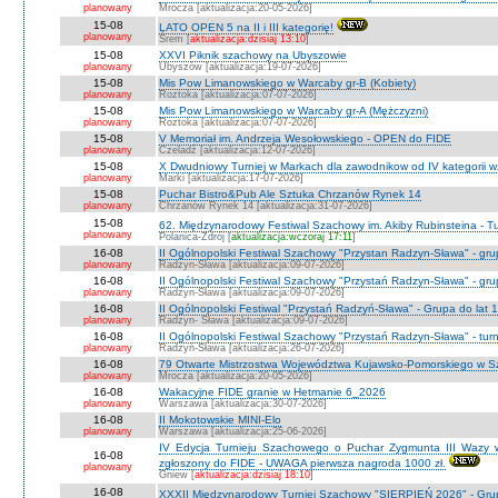
planowany
Mrocza [aktualizacja:20-05-2026]
15-08
LATO OPEN 5 na II i III kategorię!
planowany
Śrem [
aktualizacja:dzisiaj 13:10
]
15-08
XXVI Piknik szachowy na Ubyszowie
planowany
Ubyszów [aktualizacja:19-07-2026]
15-08
Mis Pow Limanowskiego w Warcaby gr-B (Kobiety)
planowany
Roztoka [aktualizacja:07-07-2026]
15-08
Mis Pow Limanowskiego w Warcaby gr-A (Mężczyzni)
planowany
Roztoka [aktualizacja:07-07-2026]
15-08
V Memoriał im. Andrzeja Wesołowskiego - OPEN do FIDE
planowany
Czeladź [aktualizacja:12-07-2026]
15-08
X Dwudniowy Turniej w Markach dla zawodnikow od IV kategorii 
planowany
Marki [aktualizacja:17-07-2026]
15-08
Puchar Bistro&Pub Ale Sztuka Chrzanów Rynek 14
planowany
Chrzanów Rynek 14 [aktualizacja:31-07-2026]
15-08
62. Międzynarodowy Festiwal Szachowy im. Akiby Rubinsteina - Tu
planowany
Polanica-Zdrój [
aktualizacja:wczoraj 17:11
]
16-08
II Ogólnopolski Festiwal Szachowy "Przystan Radzyn-Sława" - gr
planowany
Radzyn-Sława [aktualizacja:09-07-2026]
16-08
II Ogólnopolski Festiwal Szachowy "Przystań Radzyn-Sława" - gru
planowany
Radzyn-Sława [aktualizacja:09-07-2026]
16-08
II Ogólnopolski Festiwal "Przystań Radzyń-Sława" - Grupa do lat 
planowany
Radzyn- Sława [aktualizacja:09-07-2026]
16-08
II Ogólnopolski Festiwal Szachowy "Przystań Radzyn-Sława" - turni
planowany
Radzyń-Sława [aktualizacja:26-07-2026]
16-08
79 Otwarte Mistrzostwa Województwa Kujawsko-Pomorskiego w Sz
planowany
Mrocza [aktualizacja:20-05-2026]
16-08
Wakacyjne FIDE granie w Hetmanie 6_2026
planowany
Warszawa [aktualizacja:30-07-2026]
16-08
II Mokotowskie MINI-Elo
planowany
Warszawa [aktualizacja:25-06-2026]
IV Edycja Turnieju Szachowego o Puchar Zygmunta III Wazy w
16-08
zgłoszony do FIDE - UWAGA pierwsza nagroda 1000 zł.
planowany
Gniew [
aktualizacja:dzisiaj 18:10
]
16-08
XXXII Międzynarodowy Turniej Szachowy "SIERPIEŃ 2026" - Grup