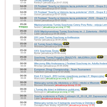
03-08
Turniej Wakacyjny
07-08
Kwidzyn [aktualizacja:20-07-2026]
04-08
VII Festiwal "Szachy w Ustroniu łączą pokolenia" 2026 - Grupa D (
07-08
Ustroń [aktualizacja:03-07-2026]
04-08
VII Festiwal "Szachy w Ustroniu łączą pokolenia" 2026 - Grupa E (
07-08
Ustroń [aktualizacja:03-07-2026]
04-08
VII Festiwal "Szachy w Ustroniu łączą pokolenia" 2026 - Grupa F (
07-08
Ustroń [aktualizacja:03-07-2026]
05-08
Międzynarodowy Turniej Szachowy Cztery Pory Roku - edycja Let
trwający
Iwonicz [
aktualizacja:wczoraj 17:50
]
05-08
XVIII Międzynarodowy Turniej Szachowy im. J. Zukertorta - RAPI
05-08
Lublin [aktualizacja:05-08-2026]
05-08
XIII Letni Turniej Szachowy w Amfiteatrze
05-08
Tarnów [aktualizacja:30-05-2026]
05-08
44 Turniej Szach-Matowy
05-08
Wiśniowa [aktualizacja:05-08-2026]
05-08
XXV Szachowa Środa
05-08
Bytów [aktualizacja:05-08-2026]
05-08
Szachowy Turniej Przyjaźni ZBĄSZYŃ - MAJORKA 2026
05-08
Zbąszyń [aktualizacja:05-08-2026]
06-08
Wieczorny Blitz Anderssena | Festiwal Szachowy im. Adolfa Ande
06-08
Wrocław [aktualizacja:25-05-2026]
06-08
European Shogi Championship - Team Tournament
06-08
Paderborn [aktualizacja:07-07-2026]
06-08
Klub P.Z.Szach. (653 turniej czwartkowy pamięci P. Wajszczyka)
06-08
Warszawa [
aktualizacja:wczoraj 21:27
]
06-08
Wakacyjny turniej dla młodzieży ur 2011 i młodsi w Miszewie
06-08
Miszewo Murowane [
aktualizacja:dzisiaj 13:24
]
06-08
I Turniej dla dzieci w bibliotece publicznej
06-08
Świnoujście [
aktualizacja:wczoraj 17:44
]
06-08
Szachy w plenerze w Parku Ludowym 16_00-19_00! Zapraszamy!
06-08
Lublin [
aktualizacja:dzisiaj 14:23
]
06-08
Wakacyjny turniej na II kategorię szachową w Ostrołęce
07-08
Ostrołęka Park Wodny AQARIUM [
aktualizacja:dzisiaj 13:35
]