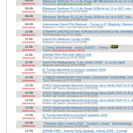
09-09
Eliminacje Strefowe PL-LU do Finału MP Młodziczek do lat 10 w 2
planowany
Sosnowica [
aktualizacja:wczoraj 14:25
]
09-09
Eliminacje Strefowe PL-LU do Finału OOM do lat 12 w 2027 roku 
planowany
Sosnowica [aktualizacja:04-08-2026]
09-09
Eliminacje Strefowe PL-LU do Finału OOM do lat 14 w 2027 roku 
planowany
Sosnowica [aktualizacja:05-08-2026]
09-09
Internetowe Grand Prix Wadowic - Turniej nr 67 (Nagrody: Diamen
planowany
Wadowice / chess.com [aktualizacja:10-03-2026]
11-09
OTWARTE MISTRZOSTWA TORUNIA W SZACHACH BŁYSKAWIC
planowany
Toruń [aktualizacja:01-01-2026]
11-09
Grand Prix Wadowic-Turniej nr.999
planowany
Wadowice [aktualizacja:31-03-2026]
11-09
II Turniej Szkoleniowy - sezon 2026/27 - Turniej I
planowany
Rybnik [
aktualizacja:dzisiaj 18:03
]
11-09
GRAND PRIX POLONII WROCŁAW
planowany
Wrocław [aktualizacja:25-05-2026]
11-09
Grand Prix Białegostoku "Lato-Jesień 2026" - 6. runda rapid
planowany
Białystok [aktualizacja:25-07-2026]
12-09
IX Turniej witomiński w szchach szybkich 2026
planowany
Gdynia [aktualizacja:19-12-2025]
12-09
VI MIĘDZYNARODOWY FESTIWAL SZACHOWY KOPERNIK 202
planowany
Toruń [aktualizacja:01-01-2026]
12-09
XXXVI Ogólnopolski Memoriał Szachowy Jana Gietki 2026 Gr A 
planowany
Rudnik nad Sanem [aktualizacja:10-02-2026]
12-09
XXXVI Ogólnopolski Memoriał Szachowy Jana Gietki 2026 Gr B 
planowany
Rudnik nad Sanem [aktualizacja:03-08-2026]
12-09
XXXVI Ogólnopolski Memoriał Szachowy Jana Gietki 2026 Gr C Ju
planowany
Rudnik nad Sanem [aktualizacja:03-08-2026]
12-09
XXXVI Ogólnopolski Memoriał Szachowy Jana Gietki 2026 Gr D Jun.
planowany
Rudnik nad Sanem [aktualizacja:03-08-2026]
12-09
IX Turniej witomiński w szachach szybkich 2026
planowany
Gdynia [aktualizacja:13-03-2026]
12-09
" Pierwszy Dzień Jesieni 2026 " Turniej A z okazji " Zabrzańskiego
planowany
Grzybowice [aktualizacja:05-08-2026]
12-09
GRAND PRIX - Szacho-Tenis Stołowy - edycja 2026 - 3 turniej