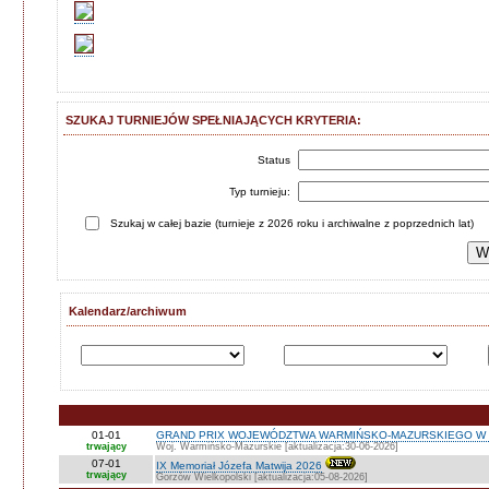
SZUKAJ TURNIEJÓW SPEŁNIAJĄCYCH KRYTERIA:
Status
Typ turnieju:
Szukaj w całej bazie (turnieje z 2026 roku i archiwalne z poprzednich lat)
Kalendarz/archiwum
01-01
GRAND PRIX WOJEWÓDZTWA WARMIŃSKO-MAZURSKIEGO W 
trwający
Woj. Warmińsko-Mazurskie [aktualizacja:30-06-2026]
07-01
IX Memoriał Józefa Matwija 2026
trwający
Gorzów Wielkopolski [aktualizacja:05-08-2026]