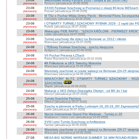
23-08
Mistrzostwa Gminy Pyrzyce 2026 - Grupa B (ur. 2014 i mł.)
planowany
Pyrzyce [aktualizacja:30-06-2026]
23-08
XXXIII Festiwal Szachowy w Poznaniu) z okazji 90-lecia WZSzach
planowany
Poznań [aktualizacja:25-06-2026]
23-08
III TSz o Puchar Wójta Gminy Piecki - Memoriał Piotra Szczepan
planowany
Cierzpięty [aktualizacja:30-06-2026]
23-08
I OTWARTY TURNIEJ SZACHOWY RYBNIK 2026 - 2 rapid (do FI
planowany
Rybnik [aktualizacja:28-07-2026]
23-08
Wakacyjny FIDE RAPID - "SZACH KRÓLOWI - PIERWSZY KROK" O
planowany
Lublin [aktualizacja:18-07-2026]
23-08
Turniej szachowy dla dzieci na Bemowie ur. 2012 i młodsi
planowany
Warszawa [aktualizacja:26-07-2026]
24-08
I TEBowy Festiwal Szachowy - szachy klasyczne
planowany
Bydgoszcz [aktualizacja:02-08-2026]
24-08
VII Puchar Prezesa ŁZSach
planowany
Rawa Mazowiecka [aktualizacja:05-02-2026]
24-08
#9 Półkolonie w UKS Twierdzy Mokotów
planowany
Warszawa [aktualizacja:15-05-2026]
24-08
Warsztaty szachowe w czasie wakacji na Bemowie (24-25 sierpnia
planowany
Warszawa [aktualizacja:04-06-2026]
WAKACYJNY BLITZ. OTWARTY TURNIEJ SZACHOWY - RO
24-08
SZACHOWĄ
planowany
Słupsk [aktualizacja:05-08-2026]
24-08
Wakacje z UKS Debiut Dziesiątka Olsztyn - od BK do I kat
planowany
Olsztyn [aktualizacja:25-07-2026]
25-08
Turniej Szachów Fischera
planowany
Gliwice [aktualizacja:28-07-2026]
25-08
Szachy w plenerze w Parku Ludowym 16_00-19_00! Zapraszamy!
planowany
Lublin [aktualizacja:30-07-2026]
26-08
Nocne Internetowe Grand Prix Wadowic - Turniej nr 20
planowany
Wadowice / chess.com [aktualizacja:10-03-2026]
26-08
XVIII Letni Turniej Szachowy w Amfiteatrze
planowany
Tarnów [aktualizacja:30-05-2026]
26-08
Warsztaty szachowe w czasie wakacji na Bemowie (26-27 sierpnia
planowany
Warszawa [aktualizacja:04-06-2026]
27-08
MEGA BIG NORMS WARSAW SUMMER '26 WIM ROUND-ROBIN