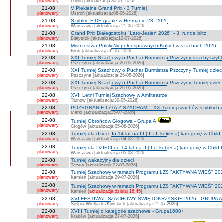
planowany
Lublin [aktualizacja:30-07-2026]
21-08
V Piekielne Grand Prix - 3 Turniej
planowany
Ustroń [aktualizacja:06-06-2026]
21-08
Szybkie FIDE granie w Hetmanie 23_2026
planowany
Warszawa [aktualizacja:21-06-2026]
21-08
Grand Prix Białegostoku "Lato-Jesień 2026" - 3. runda blitz
planowany
Białystok [aktualizacja:10-07-2026]
21-08
Mistrzostwa Polski Niepełnosprawnych Kobiet w szachach 2026
planowany
Brok [aktualizacja:11-07-2026]
22-08
XXI Turniej Szachowy o Puchar Burmistrza Pszczyny szachy szyb
planowany
Pszczyna [aktualizacja:26-05-2026]
22-08
XXI Turniej Szachowy o Puchar Burmistrza Pszczyny Turniej dzieci
planowany
Pszczyna [aktualizacja:26-05-2026]
22-08
XXI Turniej Szachowy o Puchar Burmistrza Pszczyny Turniej dzieci
planowany
Pszczyna [aktualizacja:26-05-2026]
22-08
XVII Letni Turniej Szachowy w Amfiteatrze
planowany
Tarnów [aktualizacja:30-05-2026]
22-08
POŻEGNANIE LATA Z SZACHAMI - XX Turniej szachów szybkich 
planowany
Marki [aktualizacja:15-07-2026]
22-08
Turniej Obrońców Głogowa - Grupa A
planowany
Głogów [aktualizacja:05-08-2026]
22-08
Turniej dla dzieci do 14 lat na III (III i II kobiecą) kategorię w Chi
planowany
Warszawa [aktualizacja:04-08-2026]
22-08
Turniej dla DZIECI do 14 lat na II (II i I kobiecą) kategorię w Chil
planowany
Warszawa [aktualizacja:05-08-2026]
22-08
Turniej wakacyjny dla dzieci
planowany
Tczew [aktualizacja:02-07-2026]
22-08
Turniej Szachowy w ramach Programu LZS "AKTYWNA WIEŚ" 202
planowany
Kamień [aktualizacja:29-07-2026]
22-08
Turniej Szachowy w ramach Programu LZS "AKTYWNA WIEŚ" 202
planowany
Kamień [
aktualizacja:dzisiaj 16:45
]
22-08
XVI FESTIWAL SZACHOWY ŚWIĘTOKRZYSKIE 2026 - GRUPA A 
planowany
Sielpia Wielka k./Końskich [aktualizacja:21-07-2026]
22-08
XVIII Turniej o kategorie szachowe - Grupa1600+
planowany
Kraków [aktualizacja:27-07-2026]