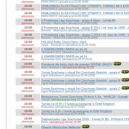
planowany
PAWŁOWICE [aktualizacja:24-06-2026]
19-09
PAWŁOWICKI KLASYFIKACYJNY OTWARTY TURNIEJ NA II KATEG
planowany
PAWŁOWICE [aktualizacja:24-06-2026]
19-09
PAWŁOWICKI KLASYFIKACYJNY OTWARTY TURNIEJ NA III KATEG
planowany
PAWŁOWICE [aktualizacja:24-06-2026]
19-09
II Powiatowa Liga Szachowa - grupa A Open - turniej #3
planowany
Brzesko - Mokrzyska [aktualizacja:23-06-2026]
19-09
II Powiatowa Liga Szachowa - grupa B 2012 i mł. oraz do 1600 - t
planowany
Brzesko - Mokrzyska [aktualizacja:23-06-2026]
19-09
II Powiatowa Liga Szachowa - grupa C 2016 i mł. oraz do 1400 - t
planowany
Brzesko - Mokrzyska [aktualizacja:23-06-2026]
19-09
POLSCA Baltic Chess Open 2026
planowany
Ystad - Świnoujście [aktualizacja:23-06-2026]
19-09
V GWARKOWSKI RAPID do lat 10
planowany
Tarnowskie Góry [aktualizacja:22-07-2026]
19-09
V GWARKOWSKI RAPID do lat 14
planowany
Tarnowskie Góry [aktualizacja:22-07-2026]
19-09
Pokolenia dla klubu klub dla pokoleń RÓŻNE GRUPY
planowany
Wierzchosławice [
aktualizacja:dzisiaj 06:35
]
19-09
Turniej Szachowy z okazji Dni Czechowic-Dziedzic - grupa A
planowany
Ligota Miliardowice [aktualizacja:05-08-2026]
19-09
Turniej Szachowy z okazji Dni Czechowic-Dziedzic - grupa B
planowany
Ligota Miliardowice [aktualizacja:05-08-2026]
19-09
Turniej Szachowy z okazji Dni Czechowic-Dziedzic - grupa C
planowany
Ligota Miliardowice [aktualizacja:05-08-2026]
19-09
Błyskawiczny Turniej Szachowy 50-lecia K.Sz. "HAŃCZA" Suwałki
planowany
Suwałki [
aktualizacja:wczoraj 21:35
]
19-09
Turniej na III (III i II kobiecą) kategorię w Child Kingdom
planowany
Warszawa [aktualizacja:26-07-2026]
19-09
Turniej na II (II i I kobiecą) kategorię w Child Kingdom
planowany
Warszawa [aktualizacja:26-07-2026]
19-09
Świętokrzyska Liga Szachowa 2026 - Turniej III (B) - PZSzach 1
planowany
Kielce [
aktualizacja:dzisiaj 10:35
]
19-09
Otwarte Mistrzostwa Malborka