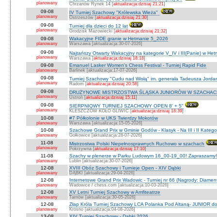
planowany
Chrzanów Rynek 14 [
aktualizacja:dzisiaj 21:21
]
09-08
IV Turniej Szachowy "Królewska Wieża"
planowany
Ostrzeszów [
aktualizacja:dzisiaj 21:30
]
09-08
Turniej dla dzieci do 12 lat
planowany
Grodzisk Mazowiecki [
aktualizacja:dzisiaj 21:32
]
09-08
Wakacyjne FIDE granie w Hetmanie 5_2026
planowany
Warszawa [aktualizacja:30-07-2026]
09-08
Najtańszy Otwarty Wakacyjny na kategorie V_IV i III(Panie) w He
planowany
Warszawa [
aktualizacja:dzisiaj 18:18
]
09-08
Emanuel Lasker Women's Chess Festival - Turniej Rapid Fide
planowany
Barlinek [aktualizacja:17-07-2026]
09-08
Turniej Szachowy "Cudu nad Wisłą" im. generała Tadeusza Jord
planowany
Radom [
aktualizacja:dzisiaj 20:58
]
09-08
DRUŻYNOWE MISTRZOSTWA ŚLĄSKA JUNIORÓW W SZACHACH S
planowany
Ustroń [
aktualizacja:dzisiaj 15:11
]
09-08
SIERPNIOWY TURNIEJ SZACHOWY OPEN 8' + 5"
planowany
KLESZCZÓW KOŁO GLIWIC [
aktualizacja:dzisiaj 18:39
]
10-08
#7 Półkolonie w UKS Twierdzy Mokotów
planowany
Warszawa [aktualizacja:15-05-2026]
10-08
Szachowe Grand Prix w Gminie Godów - Klasyk - Na III i II Katego
planowany
Gołkowice [aktualizacja:28-07-2026]
11-08
Mistrzostwa Polski Niepełnosprawnych Ruchowo w szachach
planowany
Pokrzywna [
aktualizacja:dzisiaj 17:10
]
11-08
Szachy w plenerze w Parku Ludowym 16_00-19_00! Zapraszamy!
planowany
Lublin [aktualizacja:30-07-2026]
12-08
XVIII Obóz Szachowy i Turnieje Open - XIV Dąbki
planowany
DĄBKI [aktualizacja:29-04-2026]
12-08
Internetowe Grand Prix Wadowic - Turniej nr 66 (Nagrody: Diamen
planowany
Wadowice / chess.com [aktualizacja:10-03-2026]
12-08
XV Letni Turniej Szachowy w Amfiteatrze
planowany
Tarnów [aktualizacja:30-05-2026]
12-08
Złap Króla Turniej Szachowy LCA Polanka Pod Altaną- JUNIOR do 
planowany
Krosno [aktualizacja:04-08-2026]
13-08
XIV Turniej Szachowy - Dąbki 2026