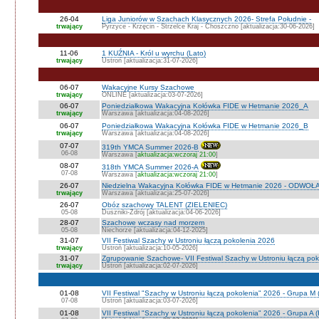
26-04
Liga Juniorów w Szachach Klasycznych 2026- Strefa Południe -
trwający
Pyrzyce - Krzęcin - Strzelce Kraj - Choszczno [aktualizacja:30-06-2026]
11-06
1 KUŹNIA - Król u wyrchu (Lato)
trwający
Ustroń [aktualizacja:31-07-2026]
06-07
Wakacyjne Kursy Szachowe
trwający
ONLINE [aktualizacja:03-07-2026]
06-07
Poniedziałkowa Wakacyjna Kołówka FIDE w Hetmanie 2026_A
trwający
Warszawa [aktualizacja:04-08-2026]
06-07
Poniedziałkowa Wakacyjna Kołówka FIDE w Hetmanie 2026_B
trwający
Warszawa [aktualizacja:04-08-2026]
07-07
319th YMCA Summer 2026-B
06-08
Warszawa [
aktualizacja:wczoraj 21:00
]
08-07
318th YMCA Summer 2026-A
07-08
Warszawa [
aktualizacja:wczoraj 21:00
]
26-07
Niedzielna Wakacyjna Kołówka FIDE w Hetmanie 2026 - ODWOŁ
trwający
Warszawa [aktualizacja:25-07-2026]
26-07
Obóz szachowy TALENT (ZIELENIEC)
05-08
Duszniki-Zdrój [aktualizacja:04-06-2026]
28-07
Szachowe wczasy nad morzem
05-08
Niechorze [aktualizacja:04-12-2025]
31-07
VII Festiwal Szachy w Ustroniu łączą pokolenia 2026
trwający
Ustroń [aktualizacja:10-05-2026]
31-07
Zgrupowanie Szachowe- VII Festiwal Szachy w Ustroniu łączą po
trwający
Ustroń [aktualizacja:02-07-2026]
01-08
VII Festiwal "Szachy w Ustroniu łączą pokolenia" 2026 - Grupa M
07-08
Ustroń [aktualizacja:03-07-2026]
01-08
VII Festiwal "Szachy w Ustroniu łączą pokolenia" 2026 - Grupa A