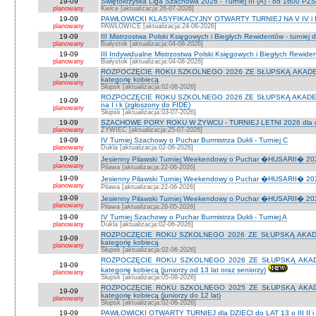
19-09
Świętokrzyska Liga Szachowa 2026 - Turniej III (A) - od 1600 PZ
planowany
Kielce [aktualizacja:26-07-2026]
19-09
PAWŁOWICKI KLASYFIKACYJNY OTWARTY TURNIEJ NA V IV i I
planowany
PAWŁOWICE [aktualizacja:24-06-2026]
19-09
III Mistrzostwa Polski Księgowych i Biegłych Rewidentów - turniej d
planowany
Białystok [aktualizacja:04-08-2026]
19-09
III Indywidualne Mistrzostwa Polski Księgowych i Biegłych Rewid
planowany
Białystok [aktualizacja:04-08-2026]
ROZPOCZĘCIE ROKU SZKOLNEGO 2026 ZE SŁUPSKĄ AKADEMIĄ 
19-09
kategorię kobiecą
planowany
Słupsk [aktualizacja:02-06-2026]
ROZPOCZĘCIE ROKU SZKOLNEGO 2026 ZE SŁUPSKĄ AKADEMIĄ
19-09
na I i k (zgłoszony do FIDE)
planowany
Słupsk [aktualizacja:03-07-2026]
19-09
SZACHOWE PORY ROKU W ŻYWCU - TURNIEJ LETNI 2026 dla dzie
planowany
ŻYWIEC [aktualizacja:25-07-2026]
19-09
IV Turniej Szachowy o Puchar Burmistrza Dukli - Turniej C
planowany
Dukla [aktualizacja:02-06-2026]
19-09
Jesienny Pilawski Turniej Weekendowy o Puchar �HUSARII� 2026
planowany
Pilawa [aktualizacja:22-06-2026]
19-09
Jesienny Pilawski Turniej Weekendowy o Puchar �HUSARII� 2026
planowany
Pilawa [aktualizacja:22-06-2026]
19-09
Jesienny Pilawski Turniej Weekendowy o Puchar �HUSARII� 2026
planowany
Pilawa [aktualizacja:28-05-2026]
19-09
IV Turniej Szachowy o Puchar Burmistrza Dukli - Turniej A
planowany
Dukla [aktualizacja:02-06-2026]
ROZPOCZĘCIE ROKU SZKOLNEGO 2026 ZE SŁUPSKĄ AKADEMI
19-09
kategorię kobiecą
planowany
Słupsk [aktualizacja:02-06-2026]
ROZPOCZĘCIE ROKU SZKOLNEGO 2026 ZE SŁUPSKĄ AKADEMI
19-09
kategorię kobiecą (juniorzy od 13 lat oraz seniorzy)
planowany
Słupsk [aktualizacja:05-08-2026]
ROZPOCZĘCIE ROKU SZKOLNEGO 2025 ZE SŁUPSKĄ AKADEMI
19-09
kategorię kobiecą (juniorzy do 12 lat)
planowany
Słupsk [aktualizacja:02-06-2026]
19-09
PAWŁOWICKI OTWARTY TURNIEJ dla DZIECI do LAT 13 o III II i I