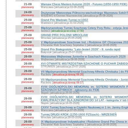
21-09
Warsaw Chess Masters Autumn 2026 - Futures (1650-1950 FIDE)
planowany
Warszawa [aktualizacja:03-08-2026]
24-09
Drużynowe Mistrzostwa Północno-wschodniego Mazowsza Szkół
planowany
WĄSEWO k/Ostrowi Mazowieckiej [aktualizacja:05-08-2026]
25-09
Grand Prix Wadowic-Turniej nr.1002
planowany
Wadowice [aktualizacja:31-03-2026]
25-09
Międzynarodowy Turniej Szachowy Cztery Pory Roku - edycja Jes
planowany
Iwonicz [
aktualizacja:wczoraj 17:50
]
25-09
GRAND PRIX POLONII WROCŁAW
planowany
Wrocław [aktualizacja:25-05-2026]
25-09
V Międzynarodowe Szachowe Ind. i Rodzinne GP Chrzanowa 2026
planowany
Chrzanów Klub Szachowy Szpitalna 1 [aktualizacja:18-06-2026]
25-09
Grand Prix Białegostoku "Lato-Jesień 2026" - 8. runda rapid
planowany
Białystok [aktualizacja:25-07-2026]
26-09
Mistrzostwa Wejherowa Juniorów w Szachach Klasycznych 2026
planowany
Wejherowo [aktualizacja:09-06-2026]
26-09
XVI OTWARTE MISTRZOSTWA SZACHOWE O PUCHAR ŻABIEGO K
planowany
STRUMIEŃ [aktualizacja:25-07-2026]
26-09
VII Międzynarodowy Memoriał Szachowy Alfreda Chrobaka ( do FI
planowany
Racibórz [
aktualizacja:dzisiaj 09:20
]
26-09
VII Międzynarodowy Memoriał Szachowy Alfreda Chrobaka - Junior
planowany
Racibórz [
aktualizacja:dzisiaj 09:17
]
XVIII OGÓLNOPOLSKI MEMORIAŁ im. SOTERO WISMONTA 
26-09
SZACHACH SZYBKICH - zgłoszony do FIDE
planowany
Słupsk [aktualizacja:25-05-2026]
XVIII OGÓLNOPOLSKI MEMORIAŁ im. SOTERO WISMON
26-09
KWALIFIKACYJNY DLA JUNIORÓW DO 14 LAT - kategoria V lub IV 
planowany
Słupsk [aktualizacja:16-05-2026]
26-09
CXXV Turniej Szachowy w Czytelni Naukowej nr 1 im. Janiny Engler
planowany
Warszawa [aktualizacja:07-05-2026]
26-09
Turniej DRUGI KROK (1250-1600 PZSzach) - WRZESIEŃ
planowany
Wrocław [aktualizacja:28-05-2026]
26-09
IX Międzynarodowe Indywidualne i Rodzinne Grand Prix Chess i
planowany
Chrzanów Klub Szachowy Szpitalna 1 [aktualizacja:18-06-2026]