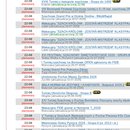
22-08
XVIII Turniej o kategorie szachowe - Grupa do 1400
planowany
Kraków [
aktualizacja:wczoraj 22:09
]
22-08
VIII Bemowski Festiwal Szachowy turniej o II i III kat. szachową 
planowany
Warszawa [aktualizacja:16-07-2026]
22-08
Szachowe Grand Prix w Gminie Godów - Blitz&Rapid
planowany
Skrzyszów [aktualizacja:18-07-2026]
22-08
Wakacyjny "SZACH KRÓLOWI - ZOSTAŃ MISTRZEM" KLASYFIK
planowany
Lublin [aktualizacja:18-07-2026]
22-08
Wakacyjny "SZACH KRÓLOWI - ZOSTAŃ MISTRZEM" KLASYFIK
planowany
Lublin [
aktualizacja:wczoraj 22:18
]
22-08
Wakacyjny "SZACH KRÓLOWI - ZOSTAŃ MISTRZEM" KLASYFI
planowany
Lublin [aktualizacja:05-08-2026]
22-08
Wakacyjny "SZACH KRÓLOWI - ZOSTAŃ MISTRZEM" KLASYFIKA
planowany
Lublin [aktualizacja:21-07-2026]
22-08
XVI FESTIWAL SZACHOWY ŚWIĘTOKRZYSKIE 2026 - GRUPA 
planowany
Sielpia Wielka k./Końskich [aktualizacja:21-07-2026]
22-08
I Turniej szachowy na Bemowie OPEN zgłoszony do FIDE
planowany
Warszawa [aktualizacja:26-07-2026]
22-08
Turniej Grand Prix Połczyna-Zdroju
planowany
Zajączkówko [aktualizacja:27-07-2026]
22-08
Urodzinowy Puchar Miasta Żychlina 2026
planowany
Żychlin [aktualizacja:31-07-2026]
22-08
MAŁA NORMA NA JEDYNKĘ I KANDYDATA - Białystok 2026-2
planowany
Białystok [aktualizacja:05-08-2026]
22-08
Turniej Obrońców Głogowa - Grupa B
planowany
Głogów [aktualizacja:05-08-2026]
23-08
XXI Turniej Szachowy o Puchar Burmistrza Pszczyny szachy błys
planowany
Pszczyna [aktualizacja:26-05-2026]
23-08
Wakacyjne FIDE granie w Hetmanie 7_2026
planowany
Warszawa [aktualizacja:02-06-2026]
23-08
V Turniej w Szachach Błyskawicznych o Puchar Prezesa KSz Cza
planowany
Głowienka [aktualizacja:04-08-2026]
23-08
Mistrzostwa Gminy Pyrzyce 2026 - Grupa A (ur. 2013 i st.)
planowany
Pyrzyce [aktualizacja:30-06-2026]