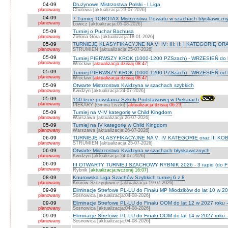
04-09
Drużynowe Mistrzostwa Polski - I Liga
planowany
Chotowa [aktualizacja:23-07-2026]
04-09
7 Turniej TOROTAX Mistrzostwa Powiatu w szachach błyskawiczn
planowany
Łowicz [aktualizacja:05-08-2026]
05-09
Turniej o Puchar Bachusa
planowany
Zielona Góra [aktualizacja:18-01-2026]
05-09
TURNIEJE KLASYFIKACYJNE NA V; IV; III; II; I KATEGORIĘ OR
planowany
STRUMIEŃ [aktualizacja:25-07-2026]
05-09
Turniej PIERWSZY KROK (1000-1200 PZSzach) - WRZESIEŃ do l
planowany
Wrocław [
aktualizacja:dzisiaj 08:47
]
05-09
Turniej PIERWSZY KROK (1000-1200 PZSzach) - WRZESIEŃ od l
planowany
Wrocław [
aktualizacja:dzisiaj 08:47
]
05-09
Otwarte Mistrzostwa Kwidzyna w szachach szybkich
planowany
Kwidzyn [aktualizacja:24-07-2026]
05-09
150 lecie powstania Szkoły Podstawowej w Piekarach
planowany
PIEKARY (Gmina Liszki) [
aktualizacja:dzisiaj 06:23
]
05-09
Turniej na V-IV kategorię w Child Kingdom
planowany
Warszawa [aktualizacja:26-07-2026]
05-09
Turniej na IV kategorię w Child Kingdom
planowany
Warszawa [aktualizacja:26-07-2026]
06-09
TURNIEJE KLASYFIKACYJNE NA V; IV KATEGORIĘ oraz III KOB
planowany
STRUMIEŃ [aktualizacja:25-07-2026]
06-09
Otwarte Mistrzostwa Kwidzyna w szachach błyskawicznych
planowany
Kwidzyn [aktualizacja:24-07-2026]
06-09
III OTWARTY TURNIEJ SZACHOWY RYBNIK 2026 - 3 rapid (do F
planowany
Rybnik [
aktualizacja:wczoraj 16:07
]
08-09
Knurowska Liga Szachów Szybkich turniej 6 z 8
planowany
Knurów Szczygłowice [aktualizacja:19-07-2026]
09-09
Eliminacje Strefowe PL-LU do Finału MP Młodzików do lat 10 w 20
planowany
Sosnowica [aktualizacja:04-08-2026]
09-09
Eliminacje Strefowe PL-LU do Finału OOM do lat 12 w 2027 roku -
planowany
Sosnowica [aktualizacja:04-08-2026]
09-09
Eliminacje Strefowe PL-LU do Finału OOM do lat 14 w 2027 roku 
planowany
Sosnowica [aktualizacja:04-08-2026]