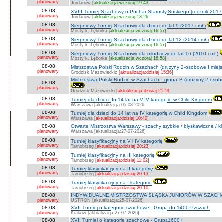
planowany
Jordanów [
aktualizacja:wczoraj 19:43
]
08-08
XVIII Turniej Szachowy o Puchar Starosty Suskiego (rocznik 2017 
planowany
Jordanów [
aktualizacja:wczoraj 13:26
]
08-08
Sierpniowy Turniej Szachowy dla dzieci do lat 9 (2017 i mł.)
planowany
Mosty k. Lęborka [
aktualizacja:wczoraj 16:57
]
08-08
Sierpniowy Turniej Szachowy dla dzieci do lat 12 (2014 i mł.)
planowany
Mosty k. Lęborka [
aktualizacja:wczoraj 16:57
]
08-08
Sierpniowy Turniej Szachowy dla młodzieży do lat 16 (2010 i mł.)
planowany
Mosty k. Lęborka [
aktualizacja:wczoraj 16:58
]
08-08
Mistrzostwa Polski Rodzin w Szachach (drużyny 2-osobowe I miejs
planowany
Grodzisk Mazowieckiz [
aktualizacja:dzisiaj 15:36
]
Mistrzostwa Polski Rodzin w Szachach - grupa B (drużyny 2-osobo
08-08
planowany
Grodzisk Mazowiecki [
aktualizacja:dzisiaj 21:19
]
08-08
Turniej dla dzieci do 14 lat na V-IV kategorię w Child Kingdom
planowany
Warszawa [aktualizacja:05-08-2026]
08-08
Turniej dla dzieci do 14 lat na IV kategorię w Child Kingdom
planowany
Warszawa [
aktualizacja:dzisiaj 10:40
]
08-08
Otwarte Mistrzostwa Warszawy - szachy szybkie / błyskawiczne / k
planowany
Warszawa [aktualizacja:27-07-2026]
08-08
Turniej klasyfikacyjny na V i IV kategorię
planowany
Tarnobrzeg [
aktualizacja:dzisiaj 20:23
]
08-08
Turniej klasyfikacyjny na III kategorię
planowany
Tarnobrzeg [
aktualizacja:dzisiaj 11:02
]
08-08
Turniej klasyfikacyjny na II kategorię
planowany
Tarnobrzeg [
aktualizacja:dzisiaj 20:13
]
08-08
Turniej klasyfikaxyjny na I kategorię
planowany
Tarnobrzeg [
aktualizacja:dzisiaj 20:10
]
08-08
INDYWIDUALNE MISTRZOSTWA ŚLĄSKA JUNIORÓW W SZACHAC
planowany
USTROŃ [aktualizacja:25-07-2026]
08-08
XVII Turniej o kategorie szachowe - Grupa do 1400 Pzszach
planowany
Kraków [aktualizacja:27-07-2026]
08-08
XVII Turniej o kategorie szachowe - Grupa1600+