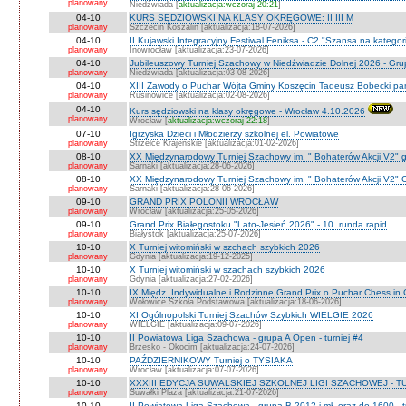
planowany
Niedźwiada [
aktualizacja:wczoraj 20:21
]
04-10
KURS SĘDZIOWSKI NA KLASY OKRĘGOWE: II III M
planowany
Szczecin Koszalin [aktualizacja:18-07-2026]
04-10
II Kujawski Integracyjny Festiwal Feniksa - C2 "Szansa na kategor
planowany
Inowrocław [aktualizacja:23-07-2026]
04-10
Jubileuszowy Turniej Szachowy w Niedźwiadzie Dolnej 2026 - Gr
planowany
Niedżwiada [aktualizacja:03-08-2026]
04-10
XIII Zawody o Puchar Wójta Gminy Koszęcin Tadeusz Bobecki pam
planowany
Rusinowice [aktualizacja:02-08-2026]
04-10
Kurs sędziowski na klasy okręgowe - Wrocław 4.10.2026
planowany
Wrocław [
aktualizacja:wczoraj 22:18
]
07-10
Igrzyska Dzieci i Młodzierzy szkolnej el. Powiatowe
planowany
Strzelce Krajeńskie [aktualizacja:01-02-2026]
08-10
XX Międzynarodowy Turniej Szachowy im. " Bohaterów Akcji V2" g
planowany
Sarnaki [aktualizacja:28-06-2026]
08-10
XX Międzynarodowy Turniej Szachowy im. " Bohaterów Akcji V2" 
planowany
Sarnaki [aktualizacja:28-06-2026]
09-10
GRAND PRIX POLONII WROCŁAW
planowany
Wrocław [aktualizacja:25-05-2026]
09-10
Grand Prix Białegostoku "Lato-Jesień 2026" - 10. runda rapid
planowany
Białystok [aktualizacja:25-07-2026]
10-10
X Turniej witomiński w szchach szybkich 2026
planowany
Gdynia [aktualizacja:19-12-2025]
10-10
X Turniej witomiński w szachach szybkich 2026
planowany
Gdynia [aktualizacja:27-02-2026]
10-10
IX Międz. Indywidualne i Rodzinne Grand Prix o Puchar Chess i
planowany
Wołowice Szkoła Podstawowa [aktualizacja:18-06-2026]
10-10
XI Ogólnopolski Turniej Szachów Szybkich WIELGIE 2026
planowany
WIELGIE [aktualizacja:09-07-2026]
10-10
II Powiatowa Liga Szachowa - grupa A Open - turniej #4
planowany
Brzesko - Okocim [aktualizacja:24-07-2026]
10-10
PAŹDZIERNIKOWY Turniej o TYSIAKA
planowany
Wrocław [aktualizacja:07-07-2026]
10-10
XXXIII EDYCJA SUWALSKIEJ SZKOLNEJ LIGI SZACHOWEJ - TU
planowany
Suwałki Plaza [aktualizacja:21-07-2026]
10-10
II Powiatowa Liga Szachowa - grupa B 2012 i mł. oraz do 1600 - t