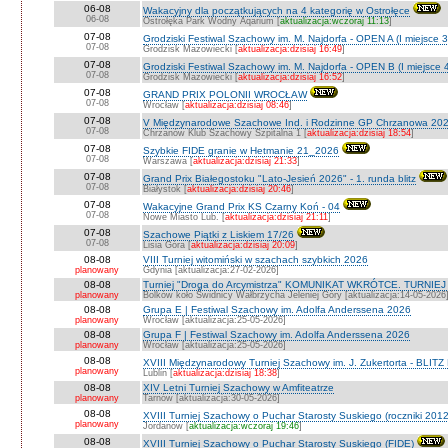
06-08
Wakacyjny dla początkujących na 4 kategorię w Ostrołęce
06-08
Ostrołęka Park Wodny Aqarium [
aktualizacja:wczoraj 11:13
]
07-08
Grodziski Festiwal Szachowy im. M. Najdorfa - OPEN A (I miejsce 
07-08
Grodzisk Mazowiecki [
aktualizacja:dzisiaj 16:49
]
07-08
Grodziski Festiwal Szachowy im. M. Najdorfa - OPEN B (I miejsce 
07-08
Grodzisk Mazowiecki [
aktualizacja:dzisiaj 16:52
]
07-08
GRAND PRIX POLONII WROCŁAW
07-08
Wrocław [
aktualizacja:dzisiaj 08:46
]
07-08
V Międzynarodowe Szachowe Ind. i Rodzinne GP Chrzanowa 202
07-08
Chrzanów Klub Szachowy Szpitalna 1 [
aktualizacja:dzisiaj 18:54
]
07-08
Szybkie FIDE granie w Hetmanie 21_2026
07-08
Warszawa [
aktualizacja:dzisiaj 21:33
]
07-08
Grand Prix Białegostoku "Lato-Jesień 2026" - 1. runda blitz
07-08
Białystok [
aktualizacja:dzisiaj 20:46
]
07-08
Wakacyjne Grand Prix KS Czarny Koń - 04
07-08
Nowe Miasto Lub. [
aktualizacja:dzisiaj 21:11
]
07-08
Szachowe Piątki z Liskiem 17/26
07-08
Lisia Góra [
aktualizacja:dzisiaj 20:09
]
08-08
VIII Turniej witomiński w szachach szybkich 2026
planowany
Gdynia [aktualizacja:27-02-2026]
08-08
Turniej "Droga do Arcymistrza" KOMUNIKAT WKRÓTCE. TURNIEJ O V
planowany
Bolków koło Świdnicy Wałbrzycha Jeleniej Góry [aktualizacja:14-05-2026
08-08
Grupa E | Festiwal Szachowy im. Adolfa Anderssena 2026
planowany
Wrocław [aktualizacja:25-05-2026]
08-08
Grupa F | Festiwal Szachowy im. Adolfa Anderssena 2026
planowany
Wrocław [aktualizacja:25-05-2026]
08-08
XVIII Międzynarodowy Turniej Szachowy im. J. Zukertorta - BLITZ
planowany
Lublin [
aktualizacja:dzisiaj 18:38
]
08-08
XIV Letni Turniej Szachowy w Amfiteatrze
planowany
Tarnów [aktualizacja:30-05-2026]
08-08
XVIII Turniej Szachowy o Puchar Starosty Suskiego (roczniki 201
planowany
Jordanów [
aktualizacja:wczoraj 19:46
]
08-08
XVIII Turniej Szachowy o Puchar Starosty Suskiego (FIDE)