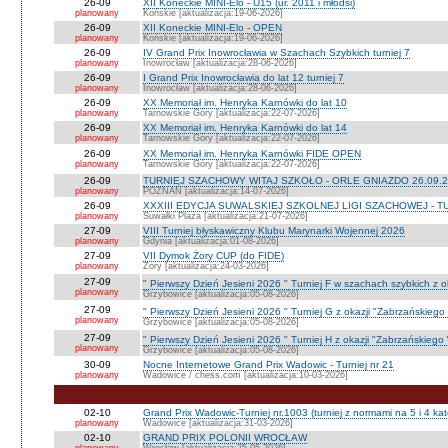
26-09
XII Koneckie MINI-Elo - U15 (ur. 2011 i młodsi)
planowany
Końskie [aktualizacja:19-06-2026]
26-09
XII Koneckie MINI-Elo - OPEN
planowany
Końskie [aktualizacja:19-06-2026]
26-09
IV Grand Prix Inowrocławia w Szachach Szybkich turniej 7
planowany
Inowrocław [aktualizacja:28-06-2026]
26-09
I Grand Prix Inowrocławia do lat 12 turniej 7
planowany
Inowrocław [aktualizacja:28-06-2026]
26-09
XX Memoriał im. Henryka Karnówki do lat 10
planowany
Tarnowskie Góry [aktualizacja:22-07-2026]
26-09
XX Memoriał im. Henryka Karnówki do lat 14
planowany
Tarnowskie Góry [aktualizacja:22-07-2026]
26-09
XX Memoriał im. Henryka Karnówki FIDE OPEN
planowany
Tarnowskie Góry [aktualizacja:22-07-2026]
26-09
TURNIEJ SZACHOWY WITAJ SZKOŁO - ORLE GNIAZDO 26.09.2
planowany
POZNAŃ [aktualizacja:14-07-2026]
26-09
XXXIII EDYCJA SUWALSKIEJ SZKOLNEJ LIGI SZACHOWEJ - TU
planowany
Suwałki Plaza [aktualizacja:21-07-2026]
27-09
VIII Turniej błyskawiczny Klubu Marynarki Wojennej 2026
planowany
Gdynia [aktualizacja:01-08-2026]
27-09
VII Dymok Żory CUP (do FIDE)
planowany
Żory [aktualizacja:24-03-2026]
27-09
" Pierwszy Dzień Jesieni 2026 " Turniej F w szachach szybkich z 
planowany
Grzybowice [aktualizacja:05-08-2026]
27-09
" Pierwszy Dzień Jesieni 2026 " Turniej G z okazji "Zabrzańskiego
planowany
Grzybowice [aktualizacja:05-08-2026]
27-09
" Pierwszy Dzień Jesieni 2026 " Turniej H z okazji "Zabrzańskiego
planowany
Grzybowice [aktualizacja:05-08-2026]
30-09
Nocne Internetowe Grand Prix Wadowic - Turniej nr 21
planowany
Wadowice / chess.com [aktualizacja:10-03-2026]
02-10
Grand Prix Wadowic-Turniej nr.1003 (turniej z normami na 5 i 4 kat
planowany
Wadowice [aktualizacja:31-03-2026]
02-10
GRAND PRIX POLONII WROCŁAW