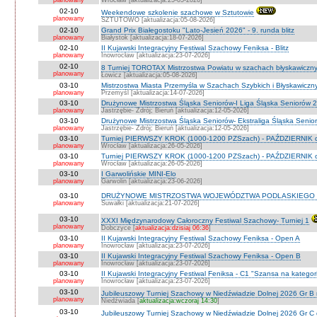
planowany
Wrocław [aktualizacja:25-05-2026]
02-10
Weekendowe szkolenie szachowe w Sztutowie
planowany
SZTUTOWO [aktualizacja:05-08-2026]
02-10
Grand Prix Białegostoku "Lato-Jesień 2026" - 9. runda blitz
planowany
Białystok [aktualizacja:18-07-2026]
02-10
II Kujawski Integracyjny Festiwal Szachowy Feniksa - Blitz
planowany
Inowrocław [aktualizacja:23-07-2026]
02-10
8 Turniej TOROTAX Mistrzostwa Powiatu w szachach błyskawiczn
planowany
Łowicz [aktualizacja:05-08-2026]
03-10
Mistrzostwa Miasta Przemyśla w Szachach Szybkich i Błyskawiczn
planowany
Przemyśl [aktualizacja:14-07-2026]
03-10
Drużynowe Mistrzostwa Śląska Seniorów-I Liga Śląska Seniorów 
planowany
Jastrzębie- Zdrój; Bieruń [aktualizacja:12-05-2026]
03-10
Drużynowe Mistrzostwa Śląska Seniorów- Ekstraliga Śląska Seni
planowany
Jastrzębie- Zdrój; Bieruń [aktualizacja:12-05-2026]
03-10
Turniej PIERWSZY KROK (1000-1200 PZSzach) - PAŹDZIERNIK d
planowany
Wrocław [aktualizacja:26-05-2026]
03-10
Turniej PIERWSZY KROK (1000-1200 PZSzach) - PAŹDZIERNIK o
planowany
Wrocław [aktualizacja:26-05-2026]
03-10
I Garwolińskie MINI-Elo
planowany
Garwolin [aktualizacja:23-06-2026]
03-10
DRUŻYNOWE MISTRZOSTWA WOJEWÓDZTWA PODLASKIEGO 
planowany
Suwałki [aktualizacja:21-07-2026]
03-10
XXXI Międzynarodowy Całoroczny Festiwal Szachowy- Turniej 1
planowany
Dobczyce [
aktualizacja:dzisiaj 06:36
]
03-10
II Kujawski Integracyjny Festiwal Szachowy Feniksa - Open A
planowany
Inowrocław [aktualizacja:23-07-2026]
03-10
II Kujawski Integracyjny Festiwal Szachowy Feniksa - Open B
planowany
Inowrocław [aktualizacja:23-07-2026]
03-10
II Kujawski Integracyjny Festiwal Feniksa - C1 "Szansa na kategor
planowany
Inowrocław [aktualizacja:23-07-2026]
03-10
Jubileuszowy Turniej Szachowy w Niedźwiadzie Dolnej 2026 Gr B
planowany
Niedźwiada [
aktualizacja:wczoraj 14:30
]
03-10
Jubileuszowy Turniej Szachowy w Niedźwiadzie Dolnej 2026 Gr C