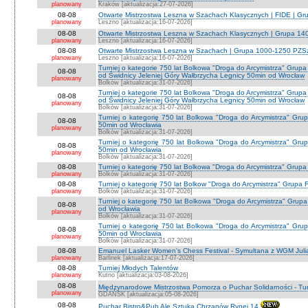
planowany
Kraków [aktualizacja:27-07-2026]
08-08
Otwarte Mistrzostwa Leszna w Szachach Klasycznych | FIDE | G
planowany
Leszno [aktualizacja:16-07-2026]
08-08
Otwarte Mistrzostwa Leszna w Szachach Klasycznych | Grupa 1
planowany
Leszno [aktualizacja:16-07-2026]
08-08
Otwarte Mistrzostwa Leszna w Szachach | Grupa 1000-1250 PZS
planowany
Leszno [aktualizacja:16-07-2026]
Turniej o kategorie 750 lat Bolkowa "Droga do Arcymistrza" G
08-08
od Świdnicy Jeleniej Góry Wałbrzycha Legnicy 50min od Wrocław
planowany
Bolków [aktualizacja:31-07-2026]
Turniej o kategorie 750 lat Bolkowa "Droga do Arcymistrza" G
08-08
od Świdnicy Jeleniej Góry Wałbrzycha Legnicy 50min od Wrocław
planowany
Bolków [aktualizacja:31-07-2026]
Turniej o kategorię 750 lat Bolkowa "Droga do Arcymistrza" Gr
08-08
50min od Wrocławia
planowany
Bolków [aktualizacja:31-07-2026]
Turniej o kategorię 750 lat Bolkowa "Droga do Arcymistrza" Gr
08-08
50min od Wrocławia
planowany
Bolków [aktualizacja:31-07-2026]
08-08
Turniej o kategorię 750 lat Bolkowa "Droga do Arcymistrza" Grup
planowany
Bolków [aktualizacja:31-07-2026]
08-08
Turniej o kategorię 750 lat Bolkow "Droga do Arcymistrza" Grupa F
planowany
Bolków [aktualizacja:31-07-2026]
Turniej o kategorię 750 lat Bolkowa "Droga do Arcymistrza" Gru
08-08
od Wrocławia
planowany
Bolków [aktualizacja:31-07-2026]
Turniej o kategorię 750 lat Bolkowa "Droga do Arcymistrza" Gr
08-08
50min od Wrocławia
planowany
Bolków [aktualizacja:31-07-2026]
08-08
Emanuel Lasker Women's Chess Festival - Symultana z WGM Julią
planowany
Barlinek [aktualizacja:17-07-2026]
08-08
Turniej Młodych Talentów
planowany
Kutno [aktualizacja:03-08-2026]
08-08
Międzynarodowe Mistrzostwa Pomorza o Puchar Solidarności - Tur
planowany
GDAŃSK [aktualizacja:05-08-2026]
08-08
Puchar Bistro&Pub Ale Sztuka Chrzanów Rynej 14