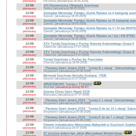
planowany
Poczesna [aktualizacja:26-04-2026]
12-09
XXI Ekumeniczna Olimpiada Szachowa
planowany
Gorlice [aktualizacja:08-05-2026]
12-09
Zamojskie Memoriały: Pamięci Józefa Rybaka na II kategorię sza
planowany
Zamość [aktualizacja:18-05-2026]
12-09
Zamojskie Memoriały: Pamięci Józefa Rybaka na III kategorię sz
planowany
Zamość [aktualizacja:18-05-2026]
12-09
Zamojskie Memoriały: Pamięci Józefa Rybaka na V i IV kat (RAPI
planowany
Zamość [aktualizacja:18-05-2026]
12-09
Zamojskie Memoriały: Pamięci Józefa Rybaka na I kat i KM (FIDE)
planowany
Zamość [aktualizacja:18-05-2026]
12-09
XXV Turniej Szachowy o Puchar Starosty Krakowskiego Grupa A
planowany
Zabierzów [aktualizacja:27-07-2026]
12-09
XXV Turniej Szachowy o Puchar Starosty Krakowskiego Grupa B
planowany
Zabierzów [aktualizacja:27-07-2026]
12-09
Turniej Szachowy o Puchar św. Franciszka
planowany
Chorzów [aktualizacja:18-06-2026]
12-09
" Pierwszy Dzień Jesieni 2026 " Turniej B z okazji " Zabrzańskieg
planowany
Grzybowice [aktualizacja:05-08-2026]
12-09
Memoriał Szachowy Henryka Gudojcia - FIDE
planowany
Giżycko [aktualizacja:22-07-2026]
12-09
WRZEŚNIOWY Turniej o TYSIAKA
planowany
Wrocław [
aktualizacja:dzisiaj 08:47
]
12-09
Szansa Chess Open Rapid 2026
planowany
Warszawa [aktualizacja:07-07-2026]
12-09
" Pierwszy Dzień Jesieni 2026 " Turniej C z okazji "Zabrzańskiego
planowany
Grzybowice [aktualizacja:05-08-2026]
12-09
" Pierwszy Dzień Jesieni 2026 " Turniej D do lat 10 z okazji "Zab
planowany
Grzybowice [aktualizacja:05-08-2026]
12-09
" Pierwszy Dzień Jesieni 2026 " Turniej E do lat 7 z okazji "Zabrz
planowany
Grzybowice [aktualizacja:05-08-2026]
12-09
Otwarte Indywidualne Mistrzostwa Małopolski w Szachach Szybki
planowany
Borzęcin [aktualizacja:24-07-2026]
12-09
87 rocznica śmierci kpt. pilota Mieczysława Medweckiego
planowany