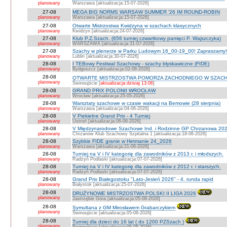
planowany
Warszawa [aktualizacja:15-07-2026]
27-08
MEGA BIG NORMS WARSAW SUMMER '26 IM ROUND-ROBIN
planowany
Warszawa [aktualizacja:15-07-2026]
27-08
Otwarte Mistrzostwa Kwidzyna w szachach klasycznych
planowany
Kwidzyn [aktualizacja:24-07-2026]
27-08
Klub P.Z.Szach. (656 turniej czwartkowy pamięci P. Wajszczyka)
planowany
WARSZAWA [aktualizacja:31-07-2026]
27-08
Szachy w plenerze w Parku Ludowym 16_00-19_00! Zapraszamy!
planowany
Lublin [aktualizacja:30-07-2026]
28-08
I TEBowy Festiwal Szachowy - szachy błyskawiczne (FIDE)
planowany
Bydgoszcz [aktualizacja:02-08-2026]
28-08
OTWARTE MISTRZOSTWA POMORZA ZACHODNIEGO W SZACH
planowany
Świnoujście [
aktualizacja:dzisiaj 13:06
]
28-08
GRAND PRIX POLONII WROCŁAW
planowany
Wrocław [aktualizacja:25-05-2026]
28-08
Warsztaty szachowe w czasie wakacji na Bemowie (28 sierpnia)
planowany
Warszawa [aktualizacja:04-06-2026]
28-08
V Piekielne Grand Prix - 4 Turniej
planowany
Ustroń [aktualizacja:06-06-2026]
28-08
V Międzynarodowe Szachowe Ind. i Rodzinne GP Chrzanowa 202
planowany
Chrzanów Klub Szachowy Szpitalna 1 [aktualizacja:18-06-2026]
28-08
Szybkie FIDE granie w Hetmanie 24_2026
planowany
Warszawa [aktualizacja:21-06-2026]
28-08
Turniej na V i IV kategorię dla zawodników z 2013 r. i młodszych.
planowany
Radzyń Podlaski [aktualizacja:07-07-2026]
28-08
Turniej na V i IV kategorię dla zawodników z 2012 r. i starszych.
planowany
Radzyń Podlaski [aktualizacja:07-07-2026]
28-08
Grand Prix Białegostoku "Lato-Jesień 2026" - 4. runda rapid
planowany
Białystok [aktualizacja:25-07-2026]
28-08
DRUŻYNOWE MISTRZOSTWA POLSKI II LIGA 2026
planowany
Jastrzębie Góra [aktualizacja:05-08-2026]
28-08
Symultana z GM Mirosławem Grabarczykiem
planowany
Świnoujście [aktualizacja:05-08-2026]
28-08
Turniej dla dzieci do 16 lat ( do 1200 PZSzach )
planowany