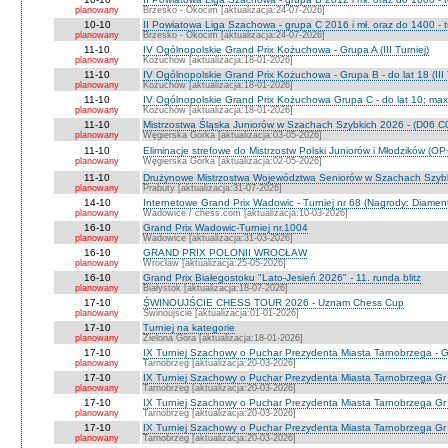
planowany
Brzesko - Okocim [aktualizacja:24-07-2026]
10-10
II Powiatowa Liga Szachowa - grupa C 2016 i mł. oraz do 1400 - t
planowany
Brzesko - Okocim [aktualizacja:24-07-2026]
11-10
IV Ogólnopolskie Grand Prix Kożuchowa - Grupa A (III Turniej)
planowany
Kożuchów [aktualizacja:18-01-2026]
11-10
IV Ogólnopolskie Grand Prix Kożuchowa - Grupa B - do lat 18 (III 
planowany
Kożuchów [aktualizacja:18-01-2026]
11-10
IV Ogólnopolskie Grand Prix Kożuchowa Grupa C - do lat 10; max 
planowany
Kożuchów [aktualizacja:18-01-2026]
11-10
Mistrzostwa Śląska Juniorów w Szachach Szybkich 2026 - (D06 
planowany
Węgierska Górka [aktualizacja:03-05-2026]
11-10
Eliminacje strefowe do Mistrzostw Polski Juniorów i Młodzików (O
planowany
Węgierska Górka [aktualizacja:02-05-2026]
11-10
Drużynowe Mistrzostwa Województwa Seniorów w Szachach Szyb
planowany
Prabuty [aktualizacja:31-07-2026]
14-10
Internetowe Grand Prix Wadowic - Turniej nr 68 (Nagrody: Diamen
planowany
Wadowice / chess.com [aktualizacja:10-03-2026]
16-10
Grand Prix Wadowic-Turniej nr.1004
planowany
Wadowice [aktualizacja:31-03-2026]
16-10
GRAND PRIX POLONII WROCŁAW
planowany
Wrocław [aktualizacja:25-05-2026]
16-10
Grand Prix Białegostoku "Lato-Jesień 2026" - 11. runda blitz
planowany
Białystok [aktualizacja:18-07-2026]
17-10
ŚWINOUJŚCIE CHESS TOUR 2026 - Uznam Chess Cup
planowany
Świnoujście [aktualizacja:01-01-2026]
17-10
Turniej na kategorie
planowany
Zielona Góra [aktualizacja:18-01-2026]
17-10
IX Turniej Szachowy o Puchar Prezydenta Miasta Tarnobrzega - G
planowany
Tarnobrzeg [aktualizacja:20-03-2026]
17-10
IX Turniej Szachowy o Puchar Prezydenta Miasta Tarnobrzega Gr
planowany
Tarnobrzeg [aktualizacja:20-03-2026]
17-10
IX Turniej Szachowy o Puchar Prezydenta Miasta Tarnobrzega Gr
planowany
Tarnobrzeg [aktualizacja:20-03-2026]
17-10
IX Turniej Szachowy o Puchar Prezydenta Miasta Tarnobrzega Gr 
planowany
Tarnobrzeg [aktualizacja:20-03-2026]