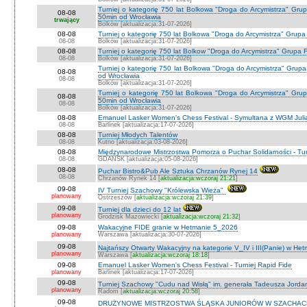
Turniej o kategorię 750 lat Bolkowa "Droga do Arcymistrza" Gr
08-08
50min od Wrocławia
trwający
Bolków [aktualizacja:31-07-2026]
08-08
Turniej o kategorię 750 lat Bolkowa "Droga do Arcymistrza" Grup
08-08
Bolków [aktualizacja:31-07-2026]
08-08
Turniej o kategorię 750 lat Bolkow "Droga do Arcymistrza" Grupa F
08-08
Bolków [aktualizacja:31-07-2026]
Turniej o kategorię 750 lat Bolkowa "Droga do Arcymistrza" Gru
08-08
od Wrocławia
08-08
Bolków [aktualizacja:31-07-2026]
Turniej o kategorię 750 lat Bolkowa "Droga do Arcymistrza" Gr
08-08
50min od Wrocławia
08-08
Bolków [aktualizacja:31-07-2026]
08-08
Emanuel Lasker Women's Chess Festival - Symultana z WGM Julią
08-08
Barlinek [aktualizacja:17-07-2026]
08-08
Turniej Młodych Talentów
08-08
Kutno [aktualizacja:03-08-2026]
08-08
Międzynarodowe Mistrzostwa Pomorza o Puchar Solidarności - Tur
08-08
GDAŃSK [aktualizacja:05-08-2026]
08-08
Puchar Bistro&Pub Ale Sztuka Chrzanów Rynej 14
08-08
Chrzanów Rynek 14 [
aktualizacja:wczoraj 21:21
]
09-08
IV Turniej Szachowy "Królewska Wieża"
planowany
Ostrzeszów [
aktualizacja:wczoraj 21:39
]
09-08
Turniej dla dzieci do 12 lat
planowany
Grodzisk Mazowiecki [
aktualizacja:wczoraj 21:32
]
09-08
Wakacyjne FIDE granie w Hetmanie 5_2026
planowany
Warszawa [aktualizacja:30-07-2026]
09-08
Najtańszy Otwarty Wakacyjny na kategorie V_IV i III(Panie) w He
planowany
Warszawa [
aktualizacja:wczoraj 18:18
]
09-08
Emanuel Lasker Women's Chess Festival - Turniej Rapid Fide
planowany
Barlinek [aktualizacja:17-07-2026]
09-08
Turniej Szachowy "Cudu nad Wisłą" im. generała Tadeusza Jord
planowany
Radom [
aktualizacja:wczoraj 20:58
]
09-08
DRUŻYNOWE MISTRZOSTWA ŚLĄSKA JUNIORÓW W SZACHACH S