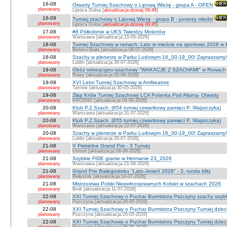
16-08
Otwarty Turniej Szachowy o Lipową Wieżę - grupa A - OPEN
planowany
Lipnica Dolna [
aktualizacja:dzisiaj 06:46
]
16-08
Turniej szachowy o Lipową Wieżę - grupa B - juniorzy młodsi
planowany
Lipnica Dolna [
aktualizacja:dzisiaj 06:45
]
17-08
#8 Półkolonie w UKS Twierdzy Mokotów
planowany
Warszawa [aktualizacja:15-05-2026]
18-08
Turniej Szachowy w ramach: Lato w mieście na sportowo 2026 w Bie
planowany
Bielsko-Biała [aktualizacja:08-07-2026]
18-08
Szachy w plenerze w Parku Ludowym 16_00-19_00! Zapraszamy!
planowany
Lublin [aktualizacja:30-07-2026]
19-08
Obóz rekreacyjno-szachowy "WAKACJE Z SZACHAMI" w Rowach
planowany
Rowy [aktualizacja:05-08-2026]
19-08
XVI Letni Turniej Szachowy w Amfiteatrze
planowany
Tarnów [aktualizacja:30-05-2026]
19-08
Złap Króla Turniej Szachowy LCA Polanka Pod Altaną- Otwarty
planowany
KROSNO [aktualizacja:04-08-2026]
20-08
Klub P.Z.Szach. (654 turniej czwartkowy pamięci P. Wajszczyka)
planowany
Warszawa [aktualizacja:31-07-2026]
20-08
Klub P.Z.Szach. (655 turniej czwartkowy pamięci P. Wajszczyka)
planowany
Warszawa [aktualizacja:22-07-2026]
20-08
Szachy w plenerze w Parku Ludowym 16_00-19_00! Zapraszamy!
planowany
Lublin [aktualizacja:30-07-2026]
21-08
V Piekielne Grand Prix - 3 Turniej
planowany
Ustroń [aktualizacja:06-06-2026]
21-08
Szybkie FIDE granie w Hetmanie 23_2026
planowany
Warszawa [aktualizacja:21-06-2026]
21-08
Grand Prix Białegostoku "Lato-Jesień 2026" - 3. runda blitz
planowany
Białystok [aktualizacja:10-07-2026]
21-08
Mistrzostwa Polski Niepełnosprawnych Kobiet w szachach 2026
planowany
Brok [aktualizacja:11-07-2026]
22-08
XXI Turniej Szachowy o Puchar Burmistrza Pszczyny szachy szyb
planowany
Pszczyna [aktualizacja:26-05-2026]
22-08
XXI Turniej Szachowy o Puchar Burmistrza Pszczyny Turniej dzieci
planowany
Pszczyna [aktualizacja:26-05-2026]
22-08
XXI Turniej Szachowy o Puchar Burmistrza Pszczyny Turniej dzieci