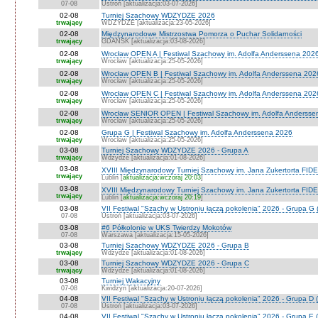
07-08
Ustroń [aktualizacja:03-07-2026]
02-08
Turniej Szachowy WDZYDZE 2026
trwający
WDZYDZE [aktualizacja:23-05-2026]
02-08
Międzynarodowe Mistrzostwa Pomorza o Puchar Solidarności
trwający
GDAŃSK [aktualizacja:03-08-2026]
02-08
Wrocław OPEN A | Festiwal Szachowy im. Adolfa Anderssena 202
trwający
Wrocław [aktualizacja:25-05-2026]
02-08
Wrocław OPEN B | Festiwal Szachowy im. Adolfa Anderssena 202
trwający
Wrocław [aktualizacja:25-05-2026]
02-08
Wrocław OPEN C | Festiwal Szachowy im. Adolfa Anderssena 202
trwający
Wrocław [aktualizacja:25-05-2026]
02-08
Wrocław SENIOR OPEN | Festiwal Szachowy im. Adolfa Andersse
trwający
Wrocław [aktualizacja:25-05-2026]
02-08
Grupa G | Festiwal Szachowy im. Adolfa Anderssena 2026
trwający
Wrocław [aktualizacja:25-05-2026]
03-08
Turniej Szachowy WDZYDZE 2026 - Grupa A
trwający
Wdzydze [aktualizacja:01-08-2026]
03-08
XVIII Międzynarodowy Turniej Szachowy im. Jana Zukertorta FIDE
trwający
Lublin [
aktualizacja:wczoraj 20:03
]
03-08
XVIII Międzynarodowy Turniej Szachowy im. Jana Zukertorta FID
trwający
Lublin [
aktualizacja:wczoraj 20:19
]
03-08
VII Festiwal "Szachy w Ustroniu łączą pokolenia" 2026 - Grupa G 
07-08
Ustroń [aktualizacja:03-07-2026]
03-08
#6 Półkolonie w UKS Twierdzy Mokotów
07-08
Warszawa [aktualizacja:15-05-2026]
03-08
Turniej Szachowy WDZYDZE 2026 - Grupa B
trwający
Wdzydze [aktualizacja:01-08-2026]
03-08
Turniej Szachowy WDZYDZE 2026 - Grupa C
trwający
Wdzydze [aktualizacja:01-08-2026]
03-08
Turniej Wakacyjny
07-08
Kwidzyn [aktualizacja:20-07-2026]
04-08
VII Festiwal "Szachy w Ustroniu łączą pokolenia" 2026 - Grupa D (
07-08
Ustroń [aktualizacja:03-07-2026]
04-08
VII Festiwal "Szachy w Ustroniu łączą pokolenia" 2026 - Grupa E (