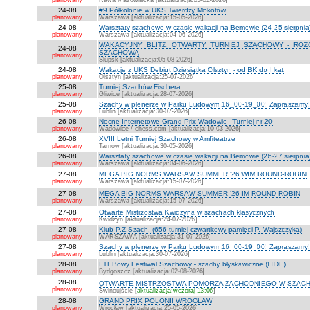
planowany
Rawa Mazowiecka [aktualizacja:05-02-2026]
24-08
#9 Półkolonie w UKS Twierdzy Mokotów
planowany
Warszawa [aktualizacja:15-05-2026]
24-08
Warsztaty szachowe w czasie wakacji na Bemowie (24-25 sierpnia
planowany
Warszawa [aktualizacja:04-06-2026]
WAKACYJNY BLITZ. OTWARTY TURNIEJ SZACHOWY - RO
24-08
SZACHOWĄ
planowany
Słupsk [aktualizacja:05-08-2026]
24-08
Wakacje z UKS Debiut Dziesiątka Olsztyn - od BK do I kat
planowany
Olsztyn [aktualizacja:25-07-2026]
25-08
Turniej Szachów Fischera
planowany
Gliwice [aktualizacja:28-07-2026]
25-08
Szachy w plenerze w Parku Ludowym 16_00-19_00! Zapraszamy!
planowany
Lublin [aktualizacja:30-07-2026]
26-08
Nocne Internetowe Grand Prix Wadowic - Turniej nr 20
planowany
Wadowice / chess.com [aktualizacja:10-03-2026]
26-08
XVIII Letni Turniej Szachowy w Amfiteatrze
planowany
Tarnów [aktualizacja:30-05-2026]
26-08
Warsztaty szachowe w czasie wakacji na Bemowie (26-27 sierpnia
planowany
Warszawa [aktualizacja:04-06-2026]
27-08
MEGA BIG NORMS WARSAW SUMMER '26 WIM ROUND-ROBIN
planowany
Warszawa [aktualizacja:15-07-2026]
27-08
MEGA BIG NORMS WARSAW SUMMER '26 IM ROUND-ROBIN
planowany
Warszawa [aktualizacja:15-07-2026]
27-08
Otwarte Mistrzostwa Kwidzyna w szachach klasycznych
planowany
Kwidzyn [aktualizacja:24-07-2026]
27-08
Klub P.Z.Szach. (656 turniej czwartkowy pamięci P. Wajszczyka)
planowany
WARSZAWA [aktualizacja:31-07-2026]
27-08
Szachy w plenerze w Parku Ludowym 16_00-19_00! Zapraszamy!
planowany
Lublin [aktualizacja:30-07-2026]
28-08
I TEBowy Festiwal Szachowy - szachy błyskawiczne (FIDE)
planowany
Bydgoszcz [aktualizacja:02-08-2026]
28-08
OTWARTE MISTRZOSTWA POMORZA ZACHODNIEGO W SZACH
planowany
Świnoujście [
aktualizacja:wczoraj 13:06
]
28-08
GRAND PRIX POLONII WROCŁAW
planowany
Wrocław [aktualizacja:25-05-2026]