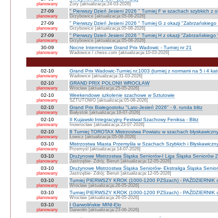
planowany
Żory [aktualizacja:24-03-2026]
27-09
" Pierwszy Dzień Jesieni 2026 " Turniej F w szachach szybkich z 
planowany
Grzybowice [aktualizacja:05-08-2026]
27-09
" Pierwszy Dzień Jesieni 2026 " Turniej G z okazji "Zabrzańskiego
planowany
Grzybowice [aktualizacja:05-08-2026]
27-09
" Pierwszy Dzień Jesieni 2026 " Turniej H z okazji "Zabrzańskiego
planowany
Grzybowice [aktualizacja:05-08-2026]
30-09
Nocne Internetowe Grand Prix Wadowic - Turniej nr 21
planowany
Wadowice / chess.com [aktualizacja:10-03-2026]
02-10
Grand Prix Wadowic-Turniej nr.1003 (turniej z normami na 5 i 4 kat
planowany
Wadowice [aktualizacja:31-03-2026]
02-10
GRAND PRIX POLONII WROCŁAW
planowany
Wrocław [aktualizacja:25-05-2026]
02-10
Weekendowe szkolenie szachowe w Sztutowie
planowany
SZTUTOWO [aktualizacja:05-08-2026]
02-10
Grand Prix Białegostoku "Lato-Jesień 2026" - 9. runda blitz
planowany
Białystok [aktualizacja:18-07-2026]
02-10
II Kujawski Integracyjny Festiwal Szachowy Feniksa - Blitz
planowany
Inowrocław [aktualizacja:23-07-2026]
02-10
8 Turniej TOROTAX Mistrzostwa Powiatu w szachach błyskawiczn
planowany
Łowicz [aktualizacja:05-08-2026]
03-10
Mistrzostwa Miasta Przemyśla w Szachach Szybkich i Błyskawiczn
planowany
Przemyśl [aktualizacja:14-07-2026]
03-10
Drużynowe Mistrzostwa Śląska Seniorów-I Liga Śląska Seniorów 
planowany
Jastrzębie- Zdrój; Bieruń [aktualizacja:12-05-2026]
03-10
Drużynowe Mistrzostwa Śląska Seniorów- Ekstraliga Śląska Seni
planowany
Jastrzębie- Zdrój; Bieruń [aktualizacja:12-05-2026]
03-10
Turniej PIERWSZY KROK (1000-1200 PZSzach) - PAŹDZIERNIK d
planowany
Wrocław [aktualizacja:26-05-2026]
03-10
Turniej PIERWSZY KROK (1000-1200 PZSzach) - PAŹDZIERNIK o
planowany
Wrocław [aktualizacja:26-05-2026]
03-10
I Garwolińskie MINI-Elo
planowany
Garwolin [aktualizacja:23-06-2026]