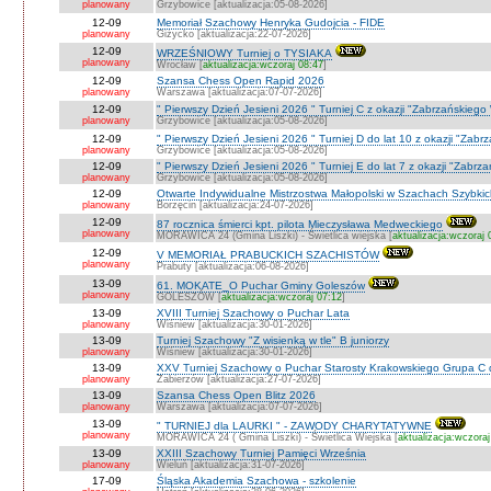
planowany
Grzybowice [aktualizacja:05-08-2026]
12-09
Memoriał Szachowy Henryka Gudojcia - FIDE
planowany
Giżycko [aktualizacja:22-07-2026]
12-09
WRZEŚNIOWY Turniej o TYSIAKA
planowany
Wrocław [
aktualizacja:wczoraj 08:47
]
12-09
Szansa Chess Open Rapid 2026
planowany
Warszawa [aktualizacja:07-07-2026]
12-09
" Pierwszy Dzień Jesieni 2026 " Turniej C z okazji "Zabrzańskiego
planowany
Grzybowice [aktualizacja:05-08-2026]
12-09
" Pierwszy Dzień Jesieni 2026 " Turniej D do lat 10 z okazji "Zab
planowany
Grzybowice [aktualizacja:05-08-2026]
12-09
" Pierwszy Dzień Jesieni 2026 " Turniej E do lat 7 z okazji "Zabrz
planowany
Grzybowice [aktualizacja:05-08-2026]
12-09
Otwarte Indywidualne Mistrzostwa Małopolski w Szachach Szybki
planowany
Borzęcin [aktualizacja:24-07-2026]
12-09
87 rocznica śmierci kpt. pilota Mieczysława Medweckiego
planowany
MORAWICA 24 (Gmina Liszki) - Świetlica wiejska [
aktualizacja:wczoraj 
12-09
V MEMORIAŁ PRABUCKICH SZACHISTÓW
planowany
Prabuty [aktualizacja:06-08-2026]
13-09
61. MOKATE_O Puchar Gminy Goleszów
planowany
GOLESZÓW [
aktualizacja:wczoraj 07:12
]
13-09
XVIII Turniej Szachowy o Puchar Lata
planowany
Wiśniew [aktualizacja:30-01-2026]
13-09
Turniej Szachowy "Z wisienką w tle" B juniorzy
planowany
Wiśniew [aktualizacja:30-01-2026]
13-09
XXV Turniej Szachowy o Puchar Starosty Krakowskiego Grupa C d
planowany
Zabierzów [aktualizacja:27-07-2026]
13-09
Szansa Chess Open Blitz 2026
planowany
Warszawa [aktualizacja:07-07-2026]
13-09
" TURNIEJ dla LAURKI " - ZAWODY CHARYTATYWNE
planowany
MORAWICA 24 ( Gmina Liszki) - Świetlica Wiejska [
aktualizacja:wczoraj
13-09
XXIII Szachowy Turniej Pamięci Września
planowany
Wieluń [aktualizacja:31-07-2026]
17-09
Śląska Akademia Szachowa - szkolenie