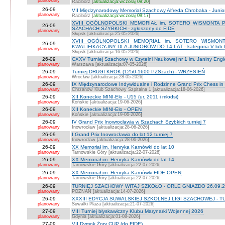
planowany
Racibórz [
aktualizacja:wczoraj 09:20
]
26-09
VII Międzynarodowy Memoriał Szachowy Alfreda Chrobaka - Junior
planowany
Racibórz [
aktualizacja:wczoraj 09:17
]
XVIII OGÓLNOPOLSKI MEMORIAŁ im. SOTERO WISMONTA 
26-09
SZACHACH SZYBKICH - zgłoszony do FIDE
planowany
Słupsk [aktualizacja:25-05-2026]
XVIII OGÓLNOPOLSKI MEMORIAŁ im. SOTERO WISMON
26-09
KWALIFIKACYJNY DLA JUNIORÓW DO 14 LAT - kategoria V lub IV 
planowany
Słupsk [aktualizacja:16-05-2026]
26-09
CXXV Turniej Szachowy w Czytelni Naukowej nr 1 im. Janiny Engler
planowany
Warszawa [aktualizacja:07-05-2026]
26-09
Turniej DRUGI KROK (1250-1600 PZSzach) - WRZESIEŃ
planowany
Wrocław [aktualizacja:28-05-2026]
26-09
IX Międzynarodowe Indywidualne i Rodzinne Grand Prix Chess i
planowany
Chrzanów Klub Szachowy Szpitalna 1 [aktualizacja:18-06-2026]
26-09
XII Koneckie MINI-Elo - U15 (ur. 2011 i młodsi)
planowany
Końskie [aktualizacja:19-06-2026]
26-09
XII Koneckie MINI-Elo - OPEN
planowany
Końskie [aktualizacja:19-06-2026]
26-09
IV Grand Prix Inowrocławia w Szachach Szybkich turniej 7
planowany
Inowrocław [aktualizacja:28-06-2026]
26-09
I Grand Prix Inowrocławia do lat 12 turniej 7
planowany
Inowrocław [aktualizacja:28-06-2026]
26-09
XX Memoriał im. Henryka Karnówki do lat 10
planowany
Tarnowskie Góry [aktualizacja:22-07-2026]
26-09
XX Memoriał im. Henryka Karnówki do lat 14
planowany
Tarnowskie Góry [aktualizacja:22-07-2026]
26-09
XX Memoriał im. Henryka Karnówki FIDE OPEN
planowany
Tarnowskie Góry [aktualizacja:22-07-2026]
26-09
TURNIEJ SZACHOWY WITAJ SZKOŁO - ORLE GNIAZDO 26.09.2
planowany
POZNAŃ [aktualizacja:14-07-2026]
26-09
XXXIII EDYCJA SUWALSKIEJ SZKOLNEJ LIGI SZACHOWEJ - TU
planowany
Suwałki Plaza [aktualizacja:21-07-2026]
27-09
VIII Turniej błyskawiczny Klubu Marynarki Wojennej 2026
planowany
Gdynia [aktualizacja:01-08-2026]
27-09
VII Dymok Żory CUP (do FIDE)