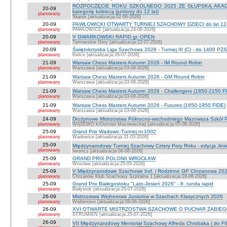
ROZPOCZĘCIE ROKU SZKOLNEGO 2025 ZE SŁUPSKĄ AKADEMI
20-09
kategorię kobiecą (juniorzy do 12 lat)
planowany
Słupsk [aktualizacja:02-06-2026]
20-09
PAWŁOWICKI OTWARTY TURNIEJ SZACHOWY DZIECI do lat 13 o ka
planowany
PAWŁOWICE [aktualizacja:24-06-2026]
20-09
V GWARKOWSKI RAPID gr. OPEN
planowany
Tarnowskie Góry [aktualizacja:22-07-2026]
20-09
Świętokrzyska Liga Szachowa 2026 - Turniej III (C) - do 1400 PZ
planowany
Kielce [aktualizacja:26-07-2026]
21-09
Warsaw Chess Masters Autumn 2026 - IM Round Robin
planowany
Warszawa [aktualizacja:03-08-2026]
21-09
Warsaw Chess Masters Autumn 2026 - GM Round Robin
planowany
Warszawa [aktualizacja:03-08-2026]
21-09
Warsaw Chess Masters Autumn 2026 - Challengers (1850-2150 F
planowany
Warszawa [aktualizacja:03-08-2026]
21-09
Warsaw Chess Masters Autumn 2026 - Futures (1650-1950 FIDE)
planowany
Warszawa [aktualizacja:03-08-2026]
24-09
Drużynowe Mistrzostwa Północno-wschodniego Mazowsza Szkół
planowany
WĄSEWO k/Ostrowi Mazowieckiej [aktualizacja:05-08-2026]
25-09
Grand Prix Wadowic-Turniej nr.1002
planowany
Wadowice [aktualizacja:31-03-2026]
25-09
Międzynarodowy Turniej Szachowy Cztery Pory Roku - edycja Jes
planowany
Iwonicz [aktualizacja:06-08-2026]
25-09
GRAND PRIX POLONII WROCŁAW
planowany
Wrocław [aktualizacja:25-05-2026]
25-09
V Międzynarodowe Szachowe Ind. i Rodzinne GP Chrzanowa 2026
planowany
Chrzanów Klub Szachowy Szpitalna 1 [aktualizacja:18-06-2026]
25-09
Grand Prix Białegostoku "Lato-Jesień 2026" - 8. runda rapid
planowany
Białystok [aktualizacja:25-07-2026]
26-09
Mistrzostwa Wejherowa Juniorów w Szachach Klasycznych 2026
planowany
Wejherowo [aktualizacja:09-06-2026]
26-09
XVI OTWARTE MISTRZOSTWA SZACHOWE O PUCHAR ŻABIEGO K
planowany
STRUMIEŃ [aktualizacja:25-07-2026]
26-09
VII Międzynarodowy Memoriał Szachowy Alfreda Chrobaka ( do FI