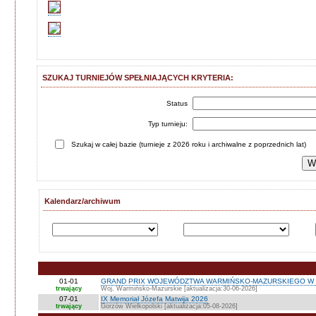
SZUKAJ TURNIEJÓW SPEŁNIAJĄCYCH KRYTERIA:
Status
Typ turnieju:
Szukaj w całej bazie (turnieje z 2026 roku i archiwalne z poprzednich lat)
Kalendarz/archiwum
01-01
GRAND PRIX WOJEWÓDZTWA WARMIŃSKO-MAZURSKIEGO W 
trwający
Woj. Warmińsko-Mazurskie [aktualizacja:30-06-2026]
07-01
IX Memoriał Józefa Matwija 2026
trwający
Gorzów Wielkopolski [aktualizacja:05-08-2026]