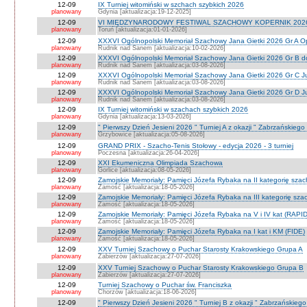
12-09
IX Turniej witomiński w szchach szybkich 2026
planowany
Gdynia [aktualizacja:19-12-2025]
12-09
VI MIĘDZYNARODOWY FESTIWAL SZACHOWY KOPERNIK 202
planowany
Toruń [aktualizacja:01-01-2026]
12-09
XXXVI Ogólnopolski Memoriał Szachowy Jana Gietki 2026 Gr A 
planowany
Rudnik nad Sanem [aktualizacja:10-02-2026]
12-09
XXXVI Ogólnopolski Memoriał Szachowy Jana Gietki 2026 Gr B 
planowany
Rudnik nad Sanem [aktualizacja:03-08-2026]
12-09
XXXVI Ogólnopolski Memoriał Szachowy Jana Gietki 2026 Gr C Ju
planowany
Rudnik nad Sanem [aktualizacja:03-08-2026]
12-09
XXXVI Ogólnopolski Memoriał Szachowy Jana Gietki 2026 Gr D Jun.
planowany
Rudnik nad Sanem [aktualizacja:03-08-2026]
12-09
IX Turniej witomiński w szachach szybkich 2026
planowany
Gdynia [aktualizacja:13-03-2026]
12-09
" Pierwszy Dzień Jesieni 2026 " Turniej A z okazji " Zabrzańskiego
planowany
Grzybowice [aktualizacja:05-08-2026]
12-09
GRAND PRIX - Szacho-Tenis Stołowy - edycja 2026 - 3 turniej
planowany
Poczesna [aktualizacja:26-04-2026]
12-09
XXI Ekumeniczna Olimpiada Szachowa
planowany
Gorlice [aktualizacja:08-05-2026]
12-09
Zamojskie Memoriały: Pamięci Józefa Rybaka na II kategorię sza
planowany
Zamość [aktualizacja:18-05-2026]
12-09
Zamojskie Memoriały: Pamięci Józefa Rybaka na III kategorię sz
planowany
Zamość [aktualizacja:18-05-2026]
12-09
Zamojskie Memoriały: Pamięci Józefa Rybaka na V i IV kat (RAPI
planowany
Zamość [aktualizacja:18-05-2026]
12-09
Zamojskie Memoriały: Pamięci Józefa Rybaka na I kat i KM (FIDE)
planowany
Zamość [aktualizacja:18-05-2026]
12-09
XXV Turniej Szachowy o Puchar Starosty Krakowskiego Grupa A
planowany
Zabierzów [aktualizacja:27-07-2026]
12-09
XXV Turniej Szachowy o Puchar Starosty Krakowskiego Grupa B
planowany
Zabierzów [aktualizacja:27-07-2026]
12-09
Turniej Szachowy o Puchar św. Franciszka
planowany
Chorzów [aktualizacja:18-06-2026]
12-09
" Pierwszy Dzień Jesieni 2026 " Turniej B z okazji " Zabrzańskieg