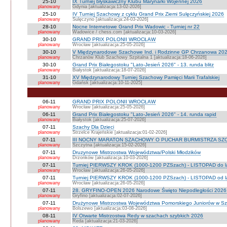
25-10
IX Turniej błyskawiczny Klubu Marynarki Wojennej 2026
planowany
Gdynia [aktualizacja:13-02-2026]
25-10
IV Turniej Szachowy z cyklu Grand Prix Ziemi Sulęczyńskiej 2026
planowany
Sulęczyno [aktualizacja:24-03-2026]
28-10
Nocne Internetowe Grand Prix Wadowic - Turniej nr 22
planowany
Wadowice / chess.com [aktualizacja:10-03-2026]
30-10
GRAND PRIX POLONII WROCŁAW
planowany
Wrocław [aktualizacja:25-05-2026]
30-10
V Międzynarodowe Szachowe Ind. i Rodzinne GP Chrzanowa 2026
planowany
Chrzanów Klub Szachowy Szpitalna 1 [aktualizacja:18-06-2026]
30-10
Grand Prix Białegostoku "Lato-Jesień 2026" - 13. runda blitz
planowany
Białystok [aktualizacja:18-07-2026]
31-10
XV Międzynarodowy Turniej Szachowy Pamięci Marii Trafalskiej
planowany
Gdańsk [aktualizacja:10-11-2025]
06-11
GRAND PRIX POLONII WROCŁAW
planowany
Wrocław [aktualizacja:25-05-2026]
06-11
Grand Prix Białegostoku "Lato-Jesień 2026" - 14. runda rapid
planowany
Białystok [aktualizacja:25-07-2026]
07-11
Szachy Dla Dzieci
planowany
Strzelce Krajeńskie [aktualizacja:01-02-2026]
07-11
III NOCNY MARATON SZACHOWY O PUCHAR BURMISTRZA SZ
planowany
Szczytna [aktualizacja:15-02-2026]
07-11
Druzynowe Mistrzostwa Województwa/Polski Młodzików
planowany
Drzonków [aktualizacja:10-03-2026]
07-11
Turniej PIERWSZY KROK (1000-1200 PZSzach) - LISTOPAD do l
planowany
Wrocław [aktualizacja:26-05-2026]
07-11
Turniej PIERWSZY KROK (1000-1200 PZSzach) - LISTOPAD od l
planowany
Wrocław [aktualizacja:26-05-2026]
07-11
28. GRYFINO-OPEN 2026 Narodowe Święto Niepodległości 2026
planowany
Gryfino [aktualizacja:02-07-2026]
07-11
Drużynowe Mistrzostwa Województwa Pomorskiego Juniorów w S
planowany
Bolszewo [aktualizacja:03-08-2026]
08-11
IV Otwarte Mistrzostwa Redy w szachach szybkich 2026
planowany
Reda [aktualizacja:21-03-2026]