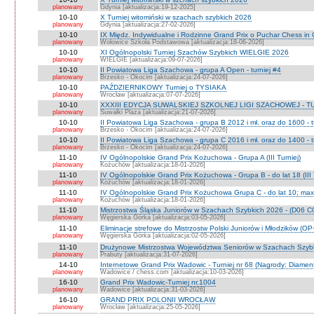
planowany
Gdynia [aktualizacja:19-12-2025]
10-10
X Turniej witomiński w szachach szybkich 2026
planowany
Gdynia [aktualizacja:27-02-2026]
10-10
IX Międz. Indywidualne i Rodzinne Grand Prix o Puchar Chess i
planowany
Wołowice Szkoła Podstawowa [aktualizacja:18-06-2026]
10-10
XI Ogólnopolski Turniej Szachów Szybkich WIELGIE 2026
planowany
WIELGIE [aktualizacja:09-07-2026]
10-10
II Powiatowa Liga Szachowa - grupa A Open - turniej #4
planowany
Brzesko - Okocim [aktualizacja:24-07-2026]
10-10
PAŹDZIERNIKOWY Turniej o TYSIAKA
planowany
Wrocław [aktualizacja:07-07-2026]
10-10
XXXIII EDYCJA SUWALSKIEJ SZKOLNEJ LIGI SZACHOWEJ - TU
planowany
Suwałki Plaza [aktualizacja:21-07-2026]
10-10
II Powiatowa Liga Szachowa - grupa B 2012 i mł. oraz do 1600 - t
planowany
Brzesko - Okocim [aktualizacja:24-07-2026]
10-10
II Powiatowa Liga Szachowa - grupa C 2016 i mł. oraz do 1400 - t
planowany
Brzesko - Okocim [aktualizacja:24-07-2026]
11-10
IV Ogólnopolskie Grand Prix Kożuchowa - Grupa A (III Turniej)
planowany
Kożuchów [aktualizacja:18-01-2026]
11-10
IV Ogólnopolskie Grand Prix Kożuchowa - Grupa B - do lat 18 (III 
planowany
Kożuchów [aktualizacja:18-01-2026]
11-10
IV Ogólnopolskie Grand Prix Kożuchowa Grupa C - do lat 10; max 
planowany
Kożuchów [aktualizacja:18-01-2026]
11-10
Mistrzostwa Śląska Juniorów w Szachach Szybkich 2026 - (D06 
planowany
Węgierska Górka [aktualizacja:03-05-2026]
11-10
Eliminacje strefowe do Mistrzostw Polski Juniorów i Młodzików (O
planowany
Węgierska Górka [aktualizacja:02-05-2026]
11-10
Drużynowe Mistrzostwa Województwa Seniorów w Szachach Szyb
planowany
Prabuty [aktualizacja:31-07-2026]
14-10
Internetowe Grand Prix Wadowic - Turniej nr 68 (Nagrody: Diamen
planowany
Wadowice / chess.com [aktualizacja:10-03-2026]
16-10
Grand Prix Wadowic-Turniej nr.1004
planowany
Wadowice [aktualizacja:31-03-2026]
16-10
GRAND PRIX POLONII WROCŁAW
planowany
Wrocław [aktualizacja:25-05-2026]