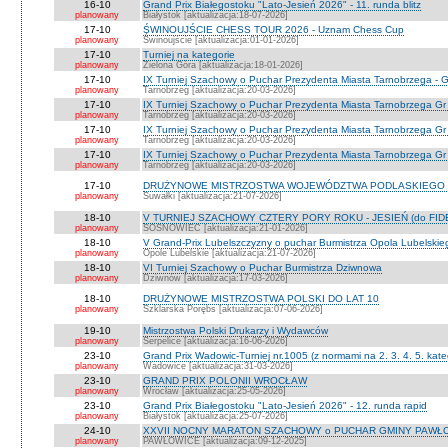
16-10
Grand Prix Białegostoku "Lato-Jesień 2026" - 11. runda blitz
planowany
Białystok [aktualizacja:18-07-2026]
17-10
ŚWINOUJŚCIE CHESS TOUR 2026 - Uznam Chess Cup
planowany
Świnoujście [aktualizacja:01-01-2026]
17-10
Turniej na kategorie
planowany
Zielona Góra [aktualizacja:18-01-2026]
17-10
IX Turniej Szachowy o Puchar Prezydenta Miasta Tarnobrzega - G
planowany
Tarnobrzeg [aktualizacja:20-03-2026]
17-10
IX Turniej Szachowy o Puchar Prezydenta Miasta Tarnobrzega Gr
planowany
Tarnobrzeg [aktualizacja:20-03-2026]
17-10
IX Turniej Szachowy o Puchar Prezydenta Miasta Tarnobrzega Gr
planowany
Tarnobrzeg [aktualizacja:20-03-2026]
17-10
IX Turniej Szachowy o Puchar Prezydenta Miasta Tarnobrzega Gr 
planowany
Tarnobrzeg [aktualizacja:20-03-2026]
17-10
DRUŻYNOWE MISTRZOSTWA WOJEWÓDZTWA PODLASKIEGO 
planowany
Suwałki [aktualizacja:21-07-2026]
18-10
V TURNIEJ SZACHOWY CZTERY PORY ROKU - JESIEŃ (do FID
planowany
SOSNOWIEC [aktualizacja:21-01-2026]
18-10
V Grand-Prix Lubelszczyzny o puchar Burmistrza Opola Lubelskie
planowany
Opole Lubelskie [aktualizacja:21-07-2026]
18-10
VI Turniej Szachowy o Puchar Burmistrza Dziwnowa
planowany
Dziwnów [aktualizacja:17-03-2026]
18-10
DRUŻYNOWE MISTRZOSTWA POLSKI DO LAT 10
planowany
Szklarska Porębs [aktualizacja:07-06-2026]
19-10
Mistrzostwa Polski Drukarzy i Wydawców
planowany
Serpelice [aktualizacja:16-06-2026]
23-10
Grand Prix Wadowic-Turniej nr.1005 (z normami na 2. 3. 4. 5. kate
planowany
Wadowice [aktualizacja:31-03-2026]
23-10
GRAND PRIX POLONII WROCŁAW
planowany
Wrocław [aktualizacja:25-05-2026]
23-10
Grand Prix Białegostoku "Lato-Jesień 2026" - 12. runda rapid
planowany
Białystok [aktualizacja:25-07-2026]
24-10
XXVII NOCNY MARATON SZACHOWY o PUCHAR GMINY PAWŁOW
planowany
PAWŁOWICE [aktualizacja:09-12-2025]