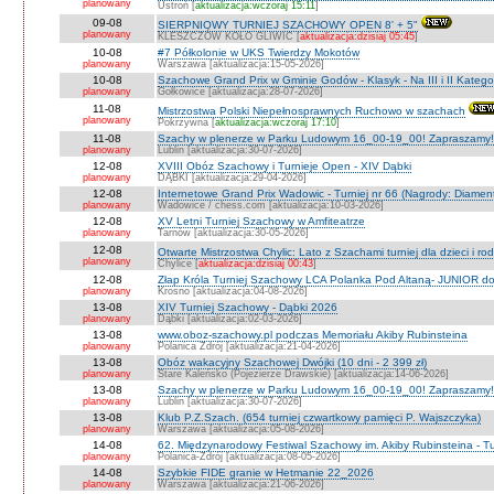
planowany
Ustroń [
aktualizacja:wczoraj 15:11
]
09-08
SIERPNIOWY TURNIEJ SZACHOWY OPEN 8' + 5"
planowany
KLESZCZÓW KOŁO GLIWIC [
aktualizacja:dzisiaj 05:45
]
10-08
#7 Półkolonie w UKS Twierdzy Mokotów
planowany
Warszawa [aktualizacja:15-05-2026]
10-08
Szachowe Grand Prix w Gminie Godów - Klasyk - Na III i II Katego
planowany
Gołkowice [aktualizacja:28-07-2026]
11-08
Mistrzostwa Polski Niepełnosprawnych Ruchowo w szachach
planowany
Pokrzywna [
aktualizacja:wczoraj 17:10
]
11-08
Szachy w plenerze w Parku Ludowym 16_00-19_00! Zapraszamy!
planowany
Lublin [aktualizacja:30-07-2026]
12-08
XVIII Obóz Szachowy i Turnieje Open - XIV Dąbki
planowany
DĄBKI [aktualizacja:29-04-2026]
12-08
Internetowe Grand Prix Wadowic - Turniej nr 66 (Nagrody: Diamen
planowany
Wadowice / chess.com [aktualizacja:10-03-2026]
12-08
XV Letni Turniej Szachowy w Amfiteatrze
planowany
Tarnów [aktualizacja:30-05-2026]
12-08
Otwarte Mistrzostwa Chylic: Lato z Szachami turniej dla dzieci i ro
planowany
Chylice [
aktualizacja:dzisiaj 00:43
]
12-08
Złap Króla Turniej Szachowy LCA Polanka Pod Altaną- JUNIOR do 
planowany
Krosno [aktualizacja:04-08-2026]
13-08
XIV Turniej Szachowy - Dąbki 2026
planowany
Dąbki [aktualizacja:02-03-2026]
13-08
www.oboz-szachowy.pl podczas Memoriału Akiby Rubinsteina
planowany
Polanica Zdrój [aktualizacja:21-04-2026]
13-08
Obóz wakacyjny Szachowej Dwójki (10 dni - 2 399 zł)
planowany
Stare Kaleńsko (Pojezierze Drawskie) [aktualizacja:14-06-2026]
13-08
Szachy w plenerze w Parku Ludowym 16_00-19_00! Zapraszamy!
planowany
Lublin [aktualizacja:30-07-2026]
13-08
Klub P.Z.Szach. (654 turniej czwartkowy pamięci P. Wajszczyka)
planowany
Warszawa [aktualizacja:05-08-2026]
14-08
62. Międzynarodowy Festiwal Szachowy im. Akiby Rubinsteina - Tu
planowany
Polanica-Zdrój [aktualizacja:08-05-2026]
14-08
Szybkie FIDE granie w Hetmanie 22_2026
planowany
Warszawa [aktualizacja:21-06-2026]