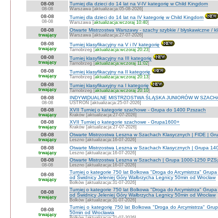
08-08
Turniej dla dzieci do 14 lat na V-IV kategorię w Child Kingdom
08-08
Warszawa [aktualizacja:05-08-2026]
08-08
Turniej dla dzieci do 14 lat na IV kategorię w Child Kingdom
08-08
Warszawa [
aktualizacja:wczoraj 10:40
]
08-08
Otwarte Mistrzostwa Warszawy - szachy szybkie / błyskawiczne / k
trwający
Warszawa [aktualizacja:27-07-2026]
08-08
Turniej klasyfikacyjny na V i IV kategorię
trwający
Tarnobrzeg [
aktualizacja:wczoraj 20:23
]
08-08
Turniej klasyfikacyjny na III kategorię
trwający
Tarnobrzeg [
aktualizacja:wczoraj 11:02
]
08-08
Turniej klasyfikacyjny na II kategorię
trwający
Tarnobrzeg [
aktualizacja:wczoraj 20:13
]
08-08
Turniej klasyfikaxyjny na I kategorię
trwający
Tarnobrzeg [
aktualizacja:wczoraj 20:10
]
08-08
INDYWIDUALNE MISTRZOSTWA ŚLĄSKA JUNIORÓW W SZACHAC
08-08
USTROŃ [aktualizacja:25-07-2026]
08-08
XVII Turniej o kategorie szachowe - Grupa do 1400 Pzszach
trwający
Kraków [aktualizacja:27-07-2026]
08-08
XVII Turniej o kategorie szachowe - Grupa1600+
trwający
Kraków [aktualizacja:27-07-2026]
08-08
Otwarte Mistrzostwa Leszna w Szachach Klasycznych | FIDE | G
trwający
Leszno [aktualizacja:16-07-2026]
08-08
Otwarte Mistrzostwa Leszna w Szachach Klasycznych | Grupa 1
trwający
Leszno [aktualizacja:16-07-2026]
08-08
Otwarte Mistrzostwa Leszna w Szachach | Grupa 1000-1250 PZS
08-08
Leszno [aktualizacja:16-07-2026]
Turniej o kategorie 750 lat Bolkowa "Droga do Arcymistrza" G
08-08
od Świdnicy Jeleniej Góry Wałbrzycha Legnicy 50min od Wrocław
trwający
Bolków [aktualizacja:31-07-2026]
Turniej o kategorie 750 lat Bolkowa "Droga do Arcymistrza" G
08-08
od Świdnicy Jeleniej Góry Wałbrzycha Legnicy 50min od Wrocław
trwający
Bolków [aktualizacja:31-07-2026]
Turniej o kategorię 750 lat Bolkowa "Droga do Arcymistrza" Gr
08-08
50min od Wrocławia
trwający
Bolków [aktualizacja:31-07-2026]