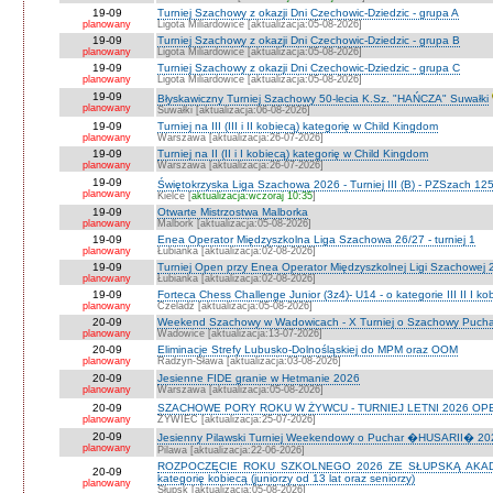
19-09
Turniej Szachowy z okazji Dni Czechowic-Dziedzic - grupa A
planowany
Ligota Miliardowice [aktualizacja:05-08-2026]
19-09
Turniej Szachowy z okazji Dni Czechowic-Dziedzic - grupa B
planowany
Ligota Miliardowice [aktualizacja:05-08-2026]
19-09
Turniej Szachowy z okazji Dni Czechowic-Dziedzic - grupa C
planowany
Ligota Miliardowice [aktualizacja:05-08-2026]
19-09
Błyskawiczny Turniej Szachowy 50-lecia K.Sz. "HAŃCZA" Suwałki
planowany
Suwałki [aktualizacja:06-08-2026]
19-09
Turniej na III (III i II kobiecą) kategorię w Child Kingdom
planowany
Warszawa [aktualizacja:26-07-2026]
19-09
Turniej na II (II i I kobiecą) kategorię w Child Kingdom
planowany
Warszawa [aktualizacja:26-07-2026]
19-09
Świętokrzyska Liga Szachowa 2026 - Turniej III (B) - PZSzach 1
planowany
Kielce [
aktualizacja:wczoraj 10:35
]
19-09
Otwarte Mistrzostwa Malborka
planowany
Malbork [aktualizacja:05-08-2026]
19-09
Enea Operator Międzyszkolna Liga Szachowa 26/27 - turniej 1
planowany
Łubianka [aktualizacja:02-08-2026]
19-09
Turniej Open przy Enea Operator Międzyszkolnej Ligi Szachowej 26
planowany
Łubianka [aktualizacja:02-08-2026]
19-09
Forteca Chess Challenge Junior (3z4)- U14 - o kategorie III II I ko
planowany
Czeladź [aktualizacja:05-08-2026]
20-09
Weekend Szachowy w Wadowicach - X Turniej o Szachowy Puchar B
planowany
Wadowice [aktualizacja:13-07-2026]
20-09
Eliminacje Strefy Lubusko-Dolnośląskiej do MPM oraz OOM
planowany
Radzyn-Sława [aktualizacja:03-08-2026]
20-09
Jesienne FIDE granie w Hetmanie 2026
planowany
Warszawa [aktualizacja:05-08-2026]
20-09
SZACHOWE PORY ROKU W ŻYWCU - TURNIEJ LETNI 2026 OPEN
planowany
ŻYWIEC [aktualizacja:25-07-2026]
20-09
Jesienny Pilawski Turniej Weekendowy o Puchar �HUSARII� 2026
planowany
Pilawa [aktualizacja:22-06-2026]
ROZPOCZĘCIE ROKU SZKOLNEGO 2026 ZE SŁUPSKĄ AKADEMI
20-09
kategorię kobiecą (juniorzy od 13 lat oraz seniorzy)
planowany
Słupsk [aktualizacja:05-08-2026]