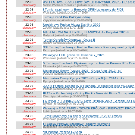
22-08
XVI FESTIWAL SZACHOWY ŚWIĘTOKRZYSKIE 2026 - GRUPA 
planowany
Sielpia Wielka k./Końskich [aktualizacja:21-07-2026]
22-08
I Turniej szachowy na Bemowie OPEN zgłoszony do FIDE
planowany
Warszawa [aktualizacja:26-07-2026]
22-08
Turniej Grand Prix Połczyna-Zdroju
planowany
Zajączkówko [aktualizacja:27-07-2026]
22-08
Urodzinowy Puchar Miasta Żychlina 2026
planowany
Żychlin [aktualizacja:31-07-2026]
22-08
MAŁA NORMA NA JEDYNKĘ I KANDYDATA - Białystok 2026-2
planowany
Białystok [aktualizacja:05-08-2026]
22-08
Turniej Obrońców Głogowa - Grupa B
planowany
Głogów [aktualizacja:05-08-2026]
23-08
XXI Turniej Szachowy o Puchar Burmistrza Pszczyny szachy błys
planowany
Pszczyna [aktualizacja:26-05-2026]
23-08
Wakacyjne FIDE granie w Hetmanie 7_2026
planowany
Warszawa [aktualizacja:02-06-2026]
23-08
V Turniej w Szachach Błyskawicznych o Puchar Prezesa KSz Cza
planowany
Głowienka [aktualizacja:04-08-2026]
23-08
Mistrzostwa Gminy Pyrzyce 2026 - Grupa A (ur. 2013 i st.)
planowany
Pyrzyce [aktualizacja:30-06-2026]
23-08
Mistrzostwa Gminy Pyrzyce 2026 - Grupa B (ur. 2014 i mł.)
planowany
Pyrzyce [aktualizacja:30-06-2026]
23-08
XXXIII Festiwal Szachowy w Poznaniu) z okazji 90-lecia WZSzach
planowany
Poznań [aktualizacja:25-06-2026]
23-08
III TSz o Puchar Wójta Gminy Piecki - Memoriał Piotra Szczepan
planowany
Cierzpięty [aktualizacja:30-06-2026]
23-08
I OTWARTY TURNIEJ SZACHOWY RYBNIK 2026 - 2 rapid (do FI
planowany
Rybnik [aktualizacja:28-07-2026]
23-08
Wakacyjny FIDE RAPID - "SZACH KRÓLOWI - PIERWSZY KROK" O
planowany
Lublin [aktualizacja:18-07-2026]
23-08
Turniej szachowy dla dzieci na Bemowie ur. 2012 i młodsi
planowany
Warszawa [aktualizacja:26-07-2026]
24-08
I TEBowy Festiwal Szachowy - szachy klasyczne
planowany
Bydgoszcz [aktualizacja:02-08-2026]
24-08
VII Puchar Prezesa ŁZSach