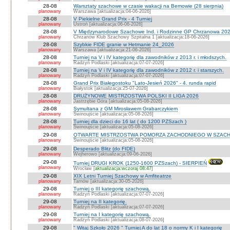
28-08
Warsztaty szachowe w czasie wakacji na Bemowie (28 sierpnia)
planowany
Warszawa [aktualizacja:04-06-2026]
28-08
V Piekielne Grand Prix - 4 Turniej
planowany
Ustroń [aktualizacja:06-06-2026]
28-08
V Międzynarodowe Szachowe Ind. i Rodzinne GP Chrzanowa 202
planowany
Chrzanów Klub Szachowy Szpitalna 1 [aktualizacja:18-06-2026]
28-08
Szybkie FIDE granie w Hetmanie 24_2026
planowany
Warszawa [aktualizacja:21-06-2026]
28-08
Turniej na V i IV kategorię dla zawodników z 2013 r. i młodszych.
planowany
Radzyń Podlaski [aktualizacja:07-07-2026]
28-08
Turniej na V i IV kategorię dla zawodników z 2012 r. i starszych.
planowany
Radzyń Podlaski [aktualizacja:07-07-2026]
28-08
Grand Prix Białegostoku "Lato-Jesień 2026" - 4. runda rapid
planowany
Białystok [aktualizacja:25-07-2026]
28-08
DRUŻYNOWE MISTRZOSTWA POLSKI II LIGA 2026
planowany
Jastrzębie Góra [aktualizacja:05-08-2026]
28-08
Symultana z GM Mirosławem Grabarczykiem
planowany
Świnoujście [aktualizacja:05-08-2026]
28-08
Turniej dla dzieci do 16 lat ( do 1200 PZSzach )
planowany
Świnoujście [aktualizacja:05-08-2026]
29-08
OTWARTE MISTRZOSTWA POMORZA ZACHODNIEGO W SZACH
planowany
Świnoujście [aktualizacja:05-08-2026]
29-08
Desperado Blitz (do FIDE)
planowany
Wejherowo [aktualizacja:09-06-2026]
29-08
Turniej DRUGI KROK (1250-1600 PZSzach) - SIERPIEŃ
planowany
Wrocław [
aktualizacja:wczoraj 08:47
]
29-08
XIX Letni Turniej Szachowy w Amfiteatrze
planowany
Tarnów [aktualizacja:30-05-2026]
29-08
Turniej o III kategorię szachową.
planowany
Radzyń Podlaski [aktualizacja:07-07-2026]
29-08
Turniej na II kategorię.
planowany
Radzyń Podlaski [aktualizacja:07-07-2026]
29-08
Turniej na I kategorię szachową.
planowany
Radzyń Podlaski [aktualizacja:08-07-2026]
29-08
" Witaj Szkoło 2026 " Turniej A do lat 18 o normy K i I kategorię