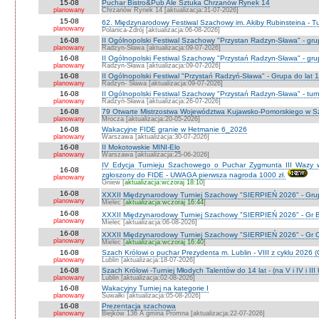
15-08
Puchar Bistro&Pub Ale Sztuka Chrzanów Rynek 14
planowany
Chrzanów Rynek 14 [aktualizacja:31-07-2026]
15-08
62. Międzynarodowy Festiwal Szachowy im. Akiby Rubinsteina - Tu
planowany
Polanica-Zdrój [aktualizacja:06-08-2026]
16-08
II Ogólnopolski Festiwal Szachowy "Przystan Radzyn-Sława" - gr
planowany
Radzyn-Sława [aktualizacja:09-07-2026]
16-08
II Ogólnopolski Festiwal Szachowy "Przystań Radzyn-Sława" - gru
planowany
Radzyn-Sława [aktualizacja:09-07-2026]
16-08
II Ogólnopolski Festiwal "Przystań Radzyń-Sława" - Grupa do lat 
planowany
Radzyn- Sława [aktualizacja:09-07-2026]
16-08
II Ogólnopolski Festiwal Szachowy "Przystań Radzyn-Sława" - turni
planowany
Radzyń-Sława [aktualizacja:26-07-2026]
16-08
79 Otwarte Mistrzostwa Województwa Kujawsko-Pomorskiego w Sz
planowany
Mrocza [aktualizacja:20-05-2026]
16-08
Wakacyjne FIDE granie w Hetmanie 6_2026
planowany
Warszawa [aktualizacja:30-07-2026]
16-08
II Mokotowskie MINI-Elo
planowany
Warszawa [aktualizacja:25-06-2026]
IV Edycja Turnieju Szachowego o Puchar Zygmunta III Wazy w
16-08
zgłoszony do FIDE - UWAGA pierwsza nagroda 1000 zł.
planowany
Gniew [
aktualizacja:wczoraj 18:10
]
16-08
XXXII Międzynarodowy Turniej Szachowy "SIERPIEŃ 2026" - Grup
planowany
Mielec [
aktualizacja:wczoraj 16:44
]
16-08
XXXII Międzynarodowy Turniej Szachowy "SIERPIEŃ 2026" - Gr B
planowany
Mielec [aktualizacja:06-08-2026]
16-08
XXXII Międzynarodowy Turniej Szachowy "SIERPIEŃ 2026" - Gr C J
planowany
Mielec [
aktualizacja:wczoraj 16:40
]
16-08
Szach Królowi o puchar Prezydenta m. Lublin - VIII z cyklu 2026
planowany
Lublin [aktualizacja:18-07-2026]
16-08
Szach Królowi -Turniej Młodych Talentów do 14 lat - (na V i IV i III
planowany
Lublin [aktualizacja:02-08-2026]
16-08
Wakacyjny Turniej na kategorie I
planowany
Suwałki [aktualizacja:05-08-2026]
16-08
Prezentacja szachowa
planowany
Biejków 136 A gmina Promna [aktualizacja:22-07-2026]