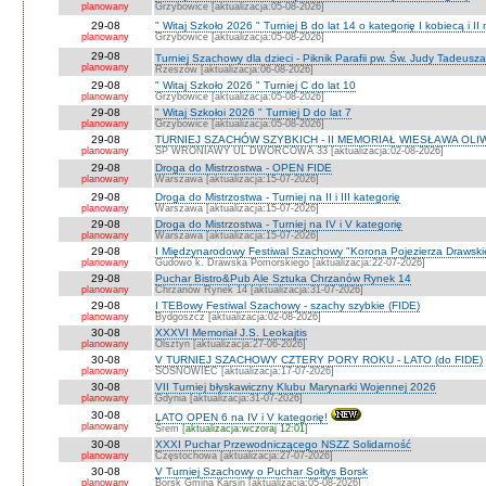
planowany
Grzybowice [aktualizacja:05-08-2026]
29-08
" Witaj Szkoło 2026 " Turniej B do lat 14 o kategorię I kobiecą i I
planowany
Grzybowice [aktualizacja:05-08-2026]
29-08
Turniej Szachowy dla dzieci - Piknik Parafii pw. Św. Judy Tadeus
planowany
Rzeszów [aktualizacja:06-08-2026]
29-08
" Witaj Szkoło 2026 " Turniej C do lat 10
planowany
Grzybowice [aktualizacja:05-08-2026]
29-08
" Witaj Szkołoi 2026 " Turniej D do lat 7
planowany
Grzybowice [aktualizacja:05-08-2026]
29-08
TURNIEJ SZACHÓW SZYBKICH - II MEMORIAŁ WIESŁAWA OLI
planowany
SP WRONIAWY UL DWORCOWA 33 [aktualizacja:02-08-2026]
29-08
Droga do Mistrzostwa - OPEN FIDE
planowany
Warszawa [aktualizacja:15-07-2026]
29-08
Droga do Mistrzostwa - Turniej na II i III kategorię
planowany
Warszawa [aktualizacja:15-07-2026]
29-08
Droga do Mistrzostwa - Turniej na IV i V kategorię
planowany
Warszawa [aktualizacja:15-07-2026]
29-08
I Międzynarodowy Festiwal Szachowy "Korona Pojezierza Drawski
planowany
Gudowo k. Drawska Pomorskiego [aktualizacja:22-07-2026]
29-08
Puchar Bistro&Pub Ale Sztuka Chrzanów Rynek 14
planowany
Chrzanów Rynek 14 [aktualizacja:31-07-2026]
29-08
I TEBowy Festiwal Szachowy - szachy szybkie (FIDE)
planowany
Bydgoszcz [aktualizacja:02-08-2026]
30-08
XXXVI Memoriał J.S. Leokajtis
planowany
Olsztyn [aktualizacja:27-06-2026]
30-08
V TURNIEJ SZACHOWY CZTERY PORY ROKU - LATO (do FIDE)
planowany
SOSNOWIEC [aktualizacja:17-07-2026]
30-08
VII Turniej błyskawiczny Klubu Marynarki Wojennej 2026
planowany
Gdynia [aktualizacja:31-07-2026]
30-08
LATO OPEN 6 na IV i V kategorię!
planowany
Śrem [
aktualizacja:wczoraj 12:01
]
30-08
XXXI Puchar Przewodniczącego NSZZ Solidarność
planowany
Częstochowa [aktualizacja:27-07-2026]
30-08
V Turniej Szachowy o Puchar Sołtys Borsk
planowany
Borsk Gmina Karsin [aktualizacja:05-08-2026]