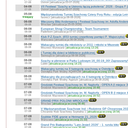
07-08
Ustroń [aktualizacja:03-07-2026]
04-08
VII Festiwal "Szachy w Ustroniu łączą pokolenia" 2026 - Grupa F (
07-08
Ustroń [aktualizacja:03-07-2026]
05-08
Międzynarodowy Turniej Szachowy Cztery Pory Roku - edycja Let
trwający
Iwonicz [aktualizacja:06-08-2026]
06-08
Wieczorny Blitz Anderssena | Festiwal Szachowy im. Adolfa Ande
06-08
Wrocław [aktualizacja:25-05-2026]
06-08
European Shogi Championship - Team Tournament
06-08
Paderborn [aktualizacja:07-07-2026]
06-08
Klub P.Z.Szach. (653 turniej czwartkowy pamięci P. Wajszczyka)
06-08
Warszawa [aktualizacja:06-08-2026]
06-08
Wakacyjny turniej dla młodzieży ur 2011 i młodsi w Miszewie
06-08
Miszewo Murowane [
aktualizacja:wczoraj 13:24
]
06-08
I Turniej dla dzieci w bibliotece publicznej
06-08
Świnoujście [aktualizacja:06-08-2026]
06-08
Szachy w plenerze w Parku Ludowym 16_00-19_00! Zapraszamy!
06-08
Lublin [
aktualizacja:wczoraj 14:23
]
06-08
Wakacyjny turniej na II kategorię szachową w Ostrołęce
07-08
Ostrołęka Park Wodny AQARIUM [
aktualizacja:wczoraj 13:35
]
06-08
Wakacyjny dla początkujących na 4 kategorię w Ostrołęce
06-08
Ostrołęka Park Wodny Aqarium [aktualizacja:06-08-2026]
07-08
Grodziski Festiwal Szachowy im. M. Najdorfa - OPEN A (I miejsce 
07-08
Grodzisk Mazowiecki [
aktualizacja:wczoraj 16:49
]
07-08
Grodziski Festiwal Szachowy im. M. Najdorfa - OPEN B (I miejsce 
07-08
Grodzisk Mazowiecki [
aktualizacja:wczoraj 16:52
]
07-08
GRAND PRIX POLONII WROCŁAW
07-08
Wrocław [
aktualizacja:wczoraj 08:46
]
07-08
V Międzynarodowe Szachowe Ind. i Rodzinne GP Chrzanowa 202
07-08
Chrzanów Klub Szachowy Szpitalna 1 [
aktualizacja:wczoraj 18:54
]
07-08
Szybkie FIDE granie w Hetmanie 21_2026
07-08
Warszawa [
aktualizacja:wczoraj 21:33
]
07-08
Grand Prix Białegostoku "Lato-Jesień 2026" - 1. runda blitz
07-08
Białystok [
aktualizacja:wczoraj 20:46
]