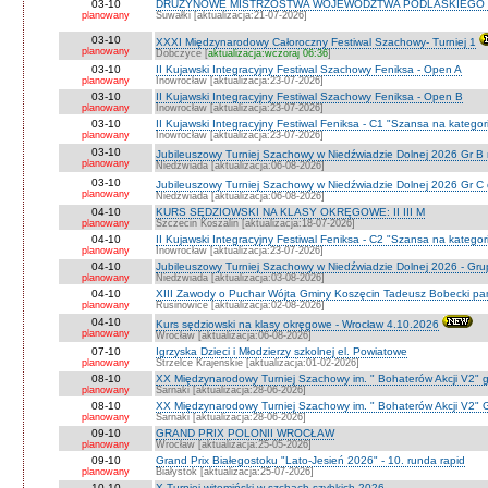
03-10
DRUŻYNOWE MISTRZOSTWA WOJEWÓDZTWA PODLASKIEGO 
planowany
Suwałki [aktualizacja:21-07-2026]
03-10
XXXI Międzynarodowy Całoroczny Festiwal Szachowy- Turniej 1
planowany
Dobczyce [
aktualizacja:wczoraj 06:36
]
03-10
II Kujawski Integracyjny Festiwal Szachowy Feniksa - Open A
planowany
Inowrocław [aktualizacja:23-07-2026]
03-10
II Kujawski Integracyjny Festiwal Szachowy Feniksa - Open B
planowany
Inowrocław [aktualizacja:23-07-2026]
03-10
II Kujawski Integracyjny Festiwal Feniksa - C1 "Szansa na kategor
planowany
Inowrocław [aktualizacja:23-07-2026]
03-10
Jubileuszowy Turniej Szachowy w Niedźwiadzie Dolnej 2026 Gr B
planowany
Niedźwiada [aktualizacja:06-08-2026]
03-10
Jubileuszowy Turniej Szachowy w Niedźwiadzie Dolnej 2026 Gr C
planowany
Niedźwiada [aktualizacja:06-08-2026]
04-10
KURS SĘDZIOWSKI NA KLASY OKRĘGOWE: II III M
planowany
Szczecin Koszalin [aktualizacja:18-07-2026]
04-10
II Kujawski Integracyjny Festiwal Feniksa - C2 "Szansa na kategor
planowany
Inowrocław [aktualizacja:23-07-2026]
04-10
Jubileuszowy Turniej Szachowy w Niedźwiadzie Dolnej 2026 - Gr
planowany
Niedżwiada [aktualizacja:03-08-2026]
04-10
XIII Zawody o Puchar Wójta Gminy Koszęcin Tadeusz Bobecki pam
planowany
Rusinowice [aktualizacja:02-08-2026]
04-10
Kurs sędziowski na klasy okręgowe - Wrocław 4.10.2026
planowany
Wrocław [aktualizacja:06-08-2026]
07-10
Igrzyska Dzieci i Młodzierzy szkolnej el. Powiatowe
planowany
Strzelce Krajeńskie [aktualizacja:01-02-2026]
08-10
XX Międzynarodowy Turniej Szachowy im. " Bohaterów Akcji V2" g
planowany
Sarnaki [aktualizacja:28-06-2026]
08-10
XX Międzynarodowy Turniej Szachowy im. " Bohaterów Akcji V2" 
planowany
Sarnaki [aktualizacja:28-06-2026]
09-10
GRAND PRIX POLONII WROCŁAW
planowany
Wrocław [aktualizacja:25-05-2026]
09-10
Grand Prix Białegostoku "Lato-Jesień 2026" - 10. runda rapid
planowany
Białystok [aktualizacja:25-07-2026]
10-10
X Turniej witomiński w szchach szybkich 2026