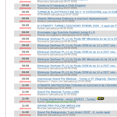
planowany
Warszawa [aktualizacja:26-07-2026]
05-09
Turniej na IV kategorię w Child Kingdom
planowany
Warszawa [aktualizacja:26-07-2026]
06-09
TURNIEJE KLASYFIKACYJNE NA V; IV KATEGORIĘ oraz III KOB
planowany
STRUMIEŃ [aktualizacja:25-07-2026]
06-09
Otwarte Mistrzostwa Kwidzyna w szachach błyskawicznych
planowany
Kwidzyn [aktualizacja:24-07-2026]
06-09
III OTWARTY TURNIEJ SZACHOWY RYBNIK 2026 - 3 rapid (do F
planowany
Rybnik [aktualizacja:06-08-2026]
08-09
Knurowska Liga Szachów Szybkich turniej 6 z 8
planowany
Knurów Szczygłowice [aktualizacja:19-07-2026]
09-09
Eliminacje Strefowe PL-LU do Finału MP Młodzików do lat 10 w 20
planowany
Sosnowica [aktualizacja:04-08-2026]
09-09
Eliminacje Strefowe PL-LU do Finału OOM do lat 12 w 2027 roku -
planowany
Sosnowica [aktualizacja:04-08-2026]
09-09
Eliminacje Strefowe PL-LU do Finału OOM do lat 14 w 2027 roku 
planowany
Sosnowica [aktualizacja:04-08-2026]
09-09
Eliminacje Strefowe PL-LU do Finału MP Młodziczek do lat 10 w 2
planowany
Sosnowica [aktualizacja:06-08-2026]
09-09
Eliminacje Strefowe PL-LU do Finału OOM do lat 12 w 2027 roku 
planowany
Sosnowica [aktualizacja:04-08-2026]
09-09
Eliminacje Strefowe PL-LU do Finału OOM do lat 14 w 2027 roku 
planowany
Sosnowica [aktualizacja:05-08-2026]
09-09
Internetowe Grand Prix Wadowic - Turniej nr 67 (Nagrody: Diamen
planowany
Wadowice / chess.com [aktualizacja:10-03-2026]
11-09
OTWARTE MISTRZOSTWA TORUNIA W SZACHACH BŁYSKAWIC
planowany
Toruń [aktualizacja:01-01-2026]
11-09
Grand Prix Wadowic-Turniej nr.999
planowany
Wadowice [aktualizacja:31-03-2026]
11-09
II Turniej Szkoleniowy - sezon 2026/27 - Turniej I
planowany
Rybnik [
aktualizacja:wczoraj 18:03
]
11-09
GRAND PRIX POLONII WROCŁAW
planowany
Wrocław [aktualizacja:25-05-2026]
11-09
Grand Prix Białegostoku "Lato-Jesień 2026" - 6. runda rapid
planowany
Białystok [aktualizacja:25-07-2026]