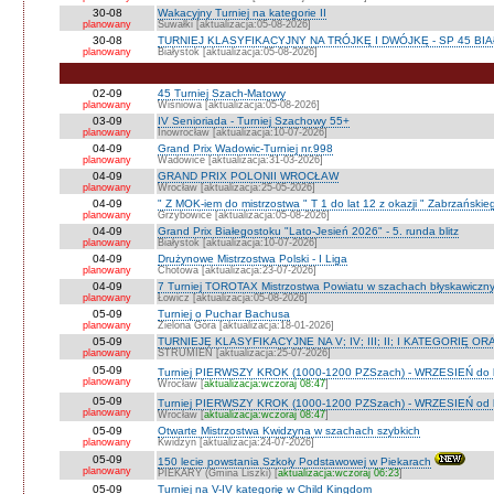
30-08
Wakacyjny Turniej na kategorie II
planowany
Suwałki [aktualizacja:05-08-2026]
30-08
TURNIEJ KLASYFIKACYJNY NA TRÓJKĘ I DWÓJKĘ - SP 45 BI
planowany
Białystok [aktualizacja:05-08-2026]
02-09
45 Turniej Szach-Matowy
planowany
Wiśniowa [aktualizacja:05-08-2026]
03-09
IV Senioriada - Turniej Szachowy 55+
planowany
Inowrocław [aktualizacja:10-07-2026]
04-09
Grand Prix Wadowic-Turniej nr.998
planowany
Wadowice [aktualizacja:31-03-2026]
04-09
GRAND PRIX POLONII WROCŁAW
planowany
Wrocław [aktualizacja:25-05-2026]
04-09
" Z MOK-iem do mistrzostwa " T 1 do lat 12 z okazji " Zabrzańskie
planowany
Grzybowice [aktualizacja:05-08-2026]
04-09
Grand Prix Białegostoku "Lato-Jesień 2026" - 5. runda blitz
planowany
Białystok [aktualizacja:10-07-2026]
04-09
Drużynowe Mistrzostwa Polski - I Liga
planowany
Chotowa [aktualizacja:23-07-2026]
04-09
7 Turniej TOROTAX Mistrzostwa Powiatu w szachach błyskawiczn
planowany
Łowicz [aktualizacja:05-08-2026]
05-09
Turniej o Puchar Bachusa
planowany
Zielona Góra [aktualizacja:18-01-2026]
05-09
TURNIEJE KLASYFIKACYJNE NA V; IV; III; II; I KATEGORIĘ OR
planowany
STRUMIEŃ [aktualizacja:25-07-2026]
05-09
Turniej PIERWSZY KROK (1000-1200 PZSzach) - WRZESIEŃ do l
planowany
Wrocław [
aktualizacja:wczoraj 08:47
]
05-09
Turniej PIERWSZY KROK (1000-1200 PZSzach) - WRZESIEŃ od l
planowany
Wrocław [
aktualizacja:wczoraj 08:47
]
05-09
Otwarte Mistrzostwa Kwidzyna w szachach szybkich
planowany
Kwidzyn [aktualizacja:24-07-2026]
05-09
150 lecie powstania Szkoły Podstawowej w Piekarach
planowany
PIEKARY (Gmina Liszki) [
aktualizacja:wczoraj 06:23
]
05-09
Turniej na V-IV kategorię w Child Kingdom