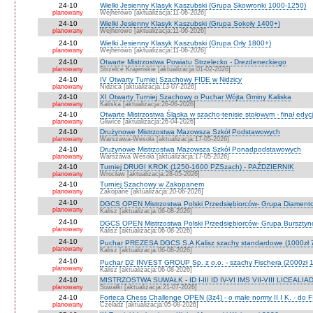
24-10
Wielki Jesienny Klasyk Kaszubski (Grupa Skowronki 1000-1250)
planowany
Wejherowo [aktualizacja:11-06-2026]
24-10
Wielki Jesienny Klasyk Kaszubski (Grupa Sokoły 1400+)
planowany
Wejherowo [aktualizacja:11-06-2026]
24-10
Wielki Jesienny Klasyk Kaszubski (Grupa Orły 1800+)
planowany
Wejherowo [aktualizacja:11-06-2026]
24-10
Otwarte Mistrzostwa Powiatu Strzelecko - Drezdeneckiego
planowany
Strzelce Krajeńskie [aktualizacja:01-02-2026]
24-10
IV Otwarty Turniej Szachowy FIDE w Nidzicy
planowany
Nidzica [aktualizacja:13-07-2026]
24-10
XI Otwarty Turniej Szachowy o Puchar Wójta Gminy Kaliska
planowany
Kaliska [aktualizacja:26-06-2026]
24-10
Otwarte Mistrzostwa Śląska w szacho-tenisie stołowym - finał edyc
planowany
Gliwice [aktualizacja:26-04-2026]
24-10
Drużynowe Mistrzostwa Mazowsza Szkół Podstawowych
planowany
Warszawa-Wesoła [aktualizacja:17-05-2026]
24-10
Drużynowe Mistrzostwa Mazowsza Szkół Ponadpodstawowych
planowany
Warszawa Wesoła [aktualizacja:17-05-2026]
24-10
Turniej DRUGI KROK (1250-1600 PZSzach) - PAŹDZIERNIK
planowany
Wrocław [aktualizacja:28-05-2026]
24-10
Turniej Szachowy w Zakopanem
planowany
Zakopane [aktualizacja:20-06-2026]
24-10
DGCS OPEN Mistrzostwa Polski Przedsiębiorców- Grupa Diament
planowany
Kalisz [aktualizacja:06-08-2026]
24-10
DGCS OPEN Mistrzostwa Polski Przedsiębiorców- Grupa Burszty
planowany
Kalisz [aktualizacja:06-08-2026]
24-10
Puchar PREZESA DGCS S.A Kalisz szachy standardowe (1000zł 
planowany
Kalisz [aktualizacja:06-08-2026]
24-10
Puchar D2 INVEST GROUP Sp. z o.o. - szachy Fischera (2000zł 1
planowany
Kalisz [aktualizacja:06-08-2026]
24-10
MISTRZOSTWA SUWAŁK - ID I-III ID IV-VI IMS VII-VIII LICEALIA
planowany
Suwałki [aktualizacja:21-07-2026]
24-10
Forteca Chess Challenge OPEN (3z4) - o małe normy II I K. - do F
planowany
Czeladź [aktualizacja:05-08-2026]