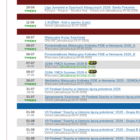
26-04
Liga Juniorów w Szachach Klasycznych 2026- Strefa Południe -
trwający
Pyrzyce - Krzęcin - Strzelce Kraj - Choszczno [aktualizacja:30-06-2026]
11-06
1 KUŹNIA - Król u wyrchu (Lato)
trwający
Ustroń [aktualizacja:31-07-2026]
06-07
Wakacyjne Kursy Szachowe
trwający
ONLINE [aktualizacja:03-07-2026]
06-07
Poniedziałkowa Wakacyjna Kołówka FIDE w Hetmanie 2026_A
trwający
Warszawa [aktualizacja:04-08-2026]
06-07
Poniedziałkowa Wakacyjna Kołówka FIDE w Hetmanie 2026_B
trwający
Warszawa [aktualizacja:04-08-2026]
07-07
319th YMCA Summer 2026-B
06-08
Warszawa [
aktualizacja:wczoraj 22:00
]
08-07
318th YMCA Summer 2026-A
07-08
Warszawa [
aktualizacja:wczoraj 22:00
]
26-07
Niedzielna Wakacyjna Kołówka FIDE w Hetmanie 2026 - ODWOŁ
trwający
Warszawa [aktualizacja:25-07-2026]
31-07
VII Festiwal Szachy w Ustroniu łączą pokolenia 2026
08-08
Ustroń [aktualizacja:10-05-2026]
31-07
Zgrupowanie Szachowe- VII Festiwal Szachy w Ustroniu łączą po
trwający
Ustroń [aktualizacja:02-07-2026]
01-08
VII Festiwal "Szachy w Ustroniu łączą pokolenia" 2026 - Grupa M
07-08
Ustroń [aktualizacja:03-07-2026]
01-08
VII Festiwal "Szachy w Ustroniu łączą pokolenia" 2026 - Grupa A
07-08
Ustroń [aktualizacja:03-07-2026]
01-08
VII Festiwal "Szachy w Ustroniu łączą pokolenia" 2026 - Grupa B 
07-08
Ustroń [aktualizacja:03-07-2026]
01-08
VII Festiwal "Szachy w Ustroniu łączą pokolenia" 2026 - Grupa C 