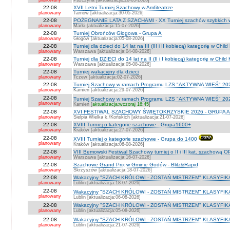
planowany
Pszczyna [aktualizacja:26-05-2026]
22-08
XVII Letni Turniej Szachowy w Amfiteatrze
planowany
Tarnów [aktualizacja:30-05-2026]
22-08
POŻEGNANIE LATA Z SZACHAMI - XX Turniej szachów szybkich 
planowany
Marki [aktualizacja:15-07-2026]
22-08
Turniej Obrońców Głogowa - Grupa A
planowany
Głogów [aktualizacja:05-08-2026]
22-08
Turniej dla dzieci do 14 lat na III (III i II kobiecą) kategorię w Chi
planowany
Warszawa [aktualizacja:04-08-2026]
22-08
Turniej dla DZIECI do 14 lat na II (II i I kobiecą) kategorię w Chil
planowany
Warszawa [aktualizacja:05-08-2026]
22-08
Turniej wakacyjny dla dzieci
planowany
Tczew [aktualizacja:02-07-2026]
22-08
Turniej Szachowy w ramach Programu LZS "AKTYWNA WIEŚ" 202
planowany
Kamień [aktualizacja:29-07-2026]
22-08
Turniej Szachowy w ramach Programu LZS "AKTYWNA WIEŚ" 202
planowany
Kamień [
aktualizacja:wczoraj 16:45
]
22-08
XVI FESTIWAL SZACHOWY ŚWIĘTOKRZYSKIE 2026 - GRUPA A 
planowany
Sielpia Wielka k./Końskich [aktualizacja:21-07-2026]
22-08
XVIII Turniej o kategorie szachowe - Grupa1600+
planowany
Kraków [aktualizacja:27-07-2026]
22-08
XVIII Turniej o kategorie szachowe - Grupa do 1400
planowany
Kraków [aktualizacja:06-08-2026]
22-08
VIII Bemowski Festiwal Szachowy turniej o II i III kat. szachową 
planowany
Warszawa [aktualizacja:16-07-2026]
22-08
Szachowe Grand Prix w Gminie Godów - Blitz&Rapid
planowany
Skrzyszów [aktualizacja:18-07-2026]
22-08
Wakacyjny "SZACH KRÓLOWI - ZOSTAŃ MISTRZEM" KLASYFIK
planowany
Lublin [aktualizacja:18-07-2026]
22-08
Wakacyjny "SZACH KRÓLOWI - ZOSTAŃ MISTRZEM" KLASYFIK
planowany
Lublin [aktualizacja:06-08-2026]
22-08
Wakacyjny "SZACH KRÓLOWI - ZOSTAŃ MISTRZEM" KLASYFI
planowany
Lublin [aktualizacja:05-08-2026]
22-08
Wakacyjny "SZACH KRÓLOWI - ZOSTAŃ MISTRZEM" KLASYFIKA
planowany
Lublin [aktualizacja:21-07-2026]