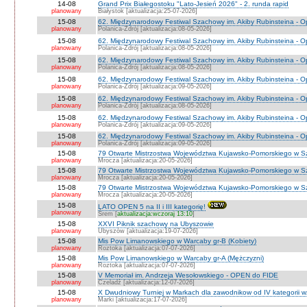
14-08
Grand Prix Białegostoku "Lato-Jesień 2026" - 2. runda rapid
planowany
Białystok [aktualizacja:25-07-2026]
15-08
62. Międzynarodowy Festiwal Szachowy im. Akiby Rubinsteina - O
planowany
Polanica-Zdrój [aktualizacja:08-05-2026]
15-08
62. Międzynarodowy Festiwal Szachowy im. Akiby Rubinsteina - 
planowany
Polanica-Zdrój [aktualizacja:08-05-2026]
15-08
62. Międzynarodowy Festiwal Szachowy im. Akiby Rubinsteina - O
planowany
Polanica-Zdrój [aktualizacja:08-05-2026]
15-08
62. Międzynarodowy Festiwal Szachowy im. Akiby Rubinsteina - O
planowany
Polanica-Zdrój [aktualizacja:09-05-2026]
15-08
62. Międzynarodowy Festiwal Szachowy im. Akiby Rubinsteina - O
planowany
Polanica-Zdrój [aktualizacja:08-05-2026]
15-08
62. Międzynarodowy Festiwal Szachowy im. Akiby Rubinsteina - 
planowany
Polanica-Zdrój [aktualizacja:09-05-2026]
15-08
62. Międzynarodowy Festiwal Szachowy im. Akiby Rubinsteina - 
planowany
Polanica-Zdrój [aktualizacja:09-05-2026]
15-08
79 Otwarte Mistrzostwa Województwa Kujawsko-Pomorskiego w S
planowany
Mrocza [aktualizacja:20-05-2026]
15-08
79 Otwarte Mistrzostwa Województwa Kujawsko-Pomorskiego w 
planowany
Mrocza [aktualizacja:20-05-2026]
15-08
79 Otwarte Mistrzostwa Województwa Kujawsko-Pomorskiego w Sz
planowany
Mrocza [aktualizacja:20-05-2026]
15-08
LATO OPEN 5 na II i III kategorię!
planowany
Śrem [
aktualizacja:wczoraj 13:10
]
15-08
XXVI Piknik szachowy na Ubyszowie
planowany
Ubyszów [aktualizacja:19-07-2026]
15-08
Mis Pow Limanowskiego w Warcaby gr-B (Kobiety)
planowany
Roztoka [aktualizacja:07-07-2026]
15-08
Mis Pow Limanowskiego w Warcaby gr-A (Mężczyzni)
planowany
Roztoka [aktualizacja:07-07-2026]
15-08
V Memoriał im. Andrzeja Wesołowskiego - OPEN do FIDE
planowany
Czeladź [aktualizacja:12-07-2026]
15-08
X Dwudniowy Turniej w Markach dla zawodnikow od IV kategorii 
planowany
Marki [aktualizacja:17-07-2026]