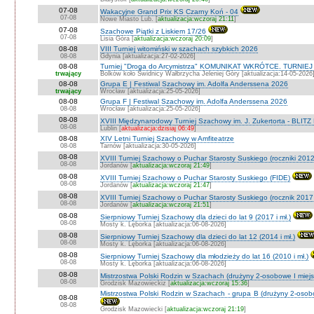
07-08
Wakacyjne Grand Prix KS Czarny Koń - 04
07-08
Nowe Miasto Lub. [
aktualizacja:wczoraj 21:11
]
07-08
Szachowe Piątki z Liskiem 17/26
07-08
Lisia Góra [
aktualizacja:wczoraj 20:09
]
08-08
VIII Turniej witomiński w szachach szybkich 2026
08-08
Gdynia [aktualizacja:27-02-2026]
08-08
Turniej "Droga do Arcymistrza" KOMUNIKAT WKRÓTCE. TURNIEJ O V
trwający
Bolków koło Świdnicy Wałbrzycha Jeleniej Góry [aktualizacja:14-05-2026
08-08
Grupa E | Festiwal Szachowy im. Adolfa Anderssena 2026
trwający
Wrocław [aktualizacja:25-05-2026]
08-08
Grupa F | Festiwal Szachowy im. Adolfa Anderssena 2026
08-08
Wrocław [aktualizacja:25-05-2026]
08-08
XVIII Międzynarodowy Turniej Szachowy im. J. Zukertorta - BLITZ
08-08
Lublin [
aktualizacja:dzisiaj 06:49
]
08-08
XIV Letni Turniej Szachowy w Amfiteatrze
08-08
Tarnów [aktualizacja:30-05-2026]
08-08
XVIII Turniej Szachowy o Puchar Starosty Suskiego (roczniki 201
08-08
Jordanów [
aktualizacja:wczoraj 21:49
]
08-08
XVIII Turniej Szachowy o Puchar Starosty Suskiego (FIDE)
08-08
Jordanów [
aktualizacja:wczoraj 21:47
]
08-08
XVIII Turniej Szachowy o Puchar Starosty Suskiego (rocznik 2017 
08-08
Jordanów [
aktualizacja:wczoraj 21:51
]
08-08
Sierpniowy Turniej Szachowy dla dzieci do lat 9 (2017 i mł.)
08-08
Mosty k. Lęborka [aktualizacja:06-08-2026]
08-08
Sierpniowy Turniej Szachowy dla dzieci do lat 12 (2014 i mł.)
08-08
Mosty k. Lęborka [aktualizacja:06-08-2026]
08-08
Sierpniowy Turniej Szachowy dla młodzieży do lat 16 (2010 i mł.)
08-08
Mosty k. Lęborka [aktualizacja:06-08-2026]
08-08
Mistrzostwa Polski Rodzin w Szachach (drużyny 2-osobowe I miejs
08-08
Grodzisk Mazowieckiz [
aktualizacja:wczoraj 15:36
]
Mistrzostwa Polski Rodzin w Szachach - grupa B (drużyny 2-osobo
08-08
08-08
Grodzisk Mazowiecki [
aktualizacja:wczoraj 21:19
]