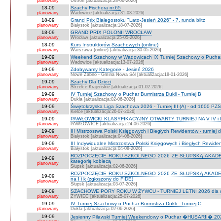
planowany
Ustroń [aktualizacja:28-06-2026]
18-09
Szachy Fischera nr.65
planowany
Wadowice [aktualizacja:31-03-2026]
18-09
Grand Prix Białegostoku "Lato-Jesień 2026" - 7. runda blitz
planowany
Białystok [aktualizacja:18-07-2026]
18-09
GRAND PRIX POLONII WROCŁAW
planowany
Wrocław [aktualizacja:25-05-2026]
18-09
Kurs Instruktorów Szachowych (online)
planowany
Warszawa (online) [aktualizacja:30-05-2026]
19-09
Weekend Szachowy w Wadowicach IX Turniej Szachowy o Puchar S
planowany
Wadowice [aktualizacja:13-07-2026]
19-09
Zdobywamy Kategorie - Jesień 2026
planowany
Nowe Żabno - Gmina Nowa Sól [aktualizacja:18-01-2026]
19-09
Szachy Dla Dzieci
planowany
Strzelce Krajeńskie [aktualizacja:01-02-2026]
19-09
IV Turniej Szachowy o Puchar Burmistrza Dukli - Turniej B
planowany
Dukla [aktualizacja:02-06-2026]
19-09
Świętokrzyska Liga Szachowa 2026 - Turniej III (A) - od 1600 PZ
planowany
Kielce [aktualizacja:26-07-2026]
19-09
PAWŁOWICKI KLASYFIKACYJNY OTWARTY TURNIEJ NA V IV i I
planowany
PAWŁOWICE [aktualizacja:24-06-2026]
19-09
III Mistrzostwa Polski Księgowych i Biegłych Rewidentów - turniej d
planowany
Białystok [aktualizacja:04-08-2026]
19-09
III Indywidualne Mistrzostwa Polski Księgowych i Biegłych Rewid
planowany
Białystok [aktualizacja:04-08-2026]
ROZPOCZĘCIE ROKU SZKOLNEGO 2026 ZE SŁUPSKĄ AKADEMIĄ 
19-09
kategorię kobiecą
planowany
Słupsk [aktualizacja:02-06-2026]
ROZPOCZĘCIE ROKU SZKOLNEGO 2026 ZE SŁUPSKĄ AKADEMIĄ
19-09
na I i k (zgłoszony do FIDE)
planowany
Słupsk [aktualizacja:03-07-2026]
19-09
SZACHOWE PORY ROKU W ŻYWCU - TURNIEJ LETNI 2026 dla dzie
planowany
ŻYWIEC [aktualizacja:25-07-2026]
19-09
IV Turniej Szachowy o Puchar Burmistrza Dukli - Turniej C
planowany
Dukla [aktualizacja:02-06-2026]
19-09
Jesienny Pilawski Turniej Weekendowy o Puchar �HUSARII� 2026