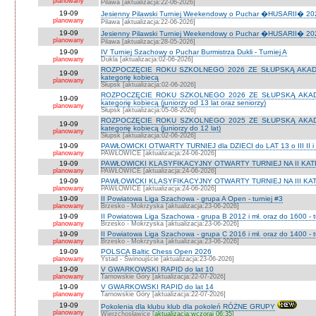
planowany
Pilawa [aktualizacja:22-06-2026]
19-09
Jesienny Pilawski Turniej Weekendowy o Puchar �HUSARII� 2026
planowany
Pilawa [aktualizacja:22-06-2026]
19-09
Jesienny Pilawski Turniej Weekendowy o Puchar �HUSARII� 2026
planowany
Pilawa [aktualizacja:28-05-2026]
19-09
IV Turniej Szachowy o Puchar Burmistrza Dukli - Turniej A
planowany
Dukla [aktualizacja:02-06-2026]
ROZPOCZĘCIE ROKU SZKOLNEGO 2026 ZE SŁUPSKĄ AKADEMI
19-09
kategorię kobiecą
planowany
Słupsk [aktualizacja:02-06-2026]
ROZPOCZĘCIE ROKU SZKOLNEGO 2026 ZE SŁUPSKĄ AKADEMI
19-09
kategorię kobiecą (juniorzy od 13 lat oraz seniorzy)
planowany
Słupsk [aktualizacja:05-08-2026]
ROZPOCZĘCIE ROKU SZKOLNEGO 2025 ZE SŁUPSKĄ AKADEMI
19-09
kategorię kobiecą (juniorzy do 12 lat)
planowany
Słupsk [aktualizacja:02-06-2026]
19-09
PAWŁOWICKI OTWARTY TURNIEJ dla DZIECI do LAT 13 o III II i I
planowany
PAWŁOWICE [aktualizacja:24-06-2026]
19-09
PAWŁOWICKI KLASYFIKACYJNY OTWARTY TURNIEJ NA II KATEG
planowany
PAWŁOWICE [aktualizacja:24-06-2026]
19-09
PAWŁOWICKI KLASYFIKACYJNY OTWARTY TURNIEJ NA III KATEG
planowany
PAWŁOWICE [aktualizacja:24-06-2026]
19-09
II Powiatowa Liga Szachowa - grupa A Open - turniej #3
planowany
Brzesko - Mokrzyska [aktualizacja:23-06-2026]
19-09
II Powiatowa Liga Szachowa - grupa B 2012 i mł. oraz do 1600 - t
planowany
Brzesko - Mokrzyska [aktualizacja:23-06-2026]
19-09
II Powiatowa Liga Szachowa - grupa C 2016 i mł. oraz do 1400 - t
planowany
Brzesko - Mokrzyska [aktualizacja:23-06-2026]
19-09
POLSCA Baltic Chess Open 2026
planowany
Ystad - Świnoujście [aktualizacja:23-06-2026]
19-09
V GWARKOWSKI RAPID do lat 10
planowany
Tarnowskie Góry [aktualizacja:22-07-2026]
19-09
V GWARKOWSKI RAPID do lat 14
planowany
Tarnowskie Góry [aktualizacja:22-07-2026]
19-09
Pokolenia dla klubu klub dla pokoleń RÓŻNE GRUPY
planowany
Wierzchosławice [
aktualizacja:wczoraj 06:35
]