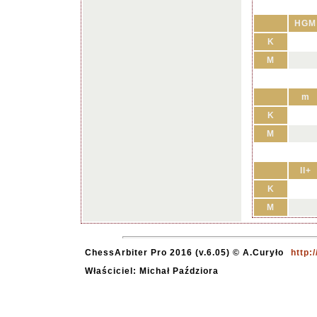
HGM
K
M
m
K
M
II+
K
M
ChessArbiter Pro 2016 (v.6.05) © A.Curyło
http:
Właściciel: Michał Paździora