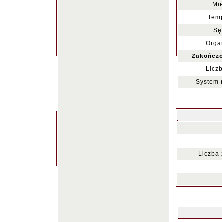
Mie
Temp
Sę
Organ
Zakończo
Liczb
System 
Liczba