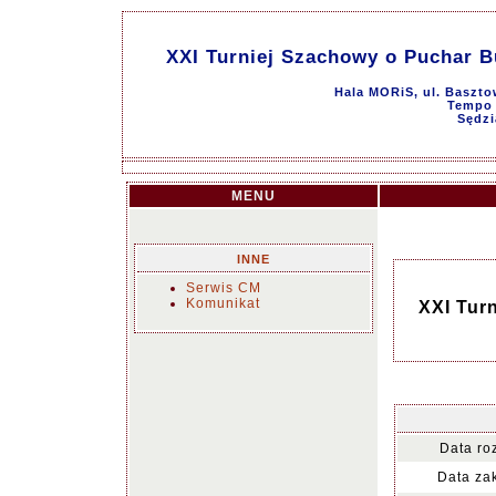
XXI Turniej Szachowy o Puchar B
Hala MORiS, ul. Baszto
Tempo g
Sędzi
MENU
INNE
Serwis CM
Komunikat
XXI Tur
Data ro
Data za