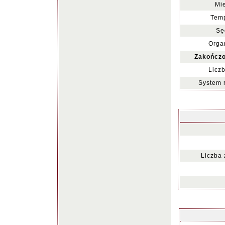
Mie
Temp
Sę
Organ
Zakończo
Liczb
System 
Liczba