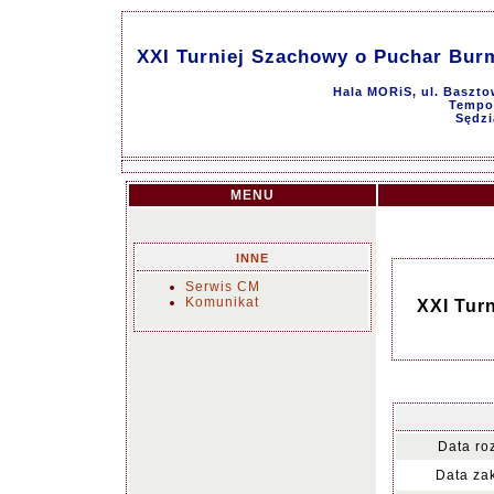
XXI Turniej Szachowy o Puchar Bur
Hala MORiS, ul. Baszto
Tempo 
Sędzi
MENU
INNE
Serwis CM
Komunikat
XXI Tur
Data ro
Data za