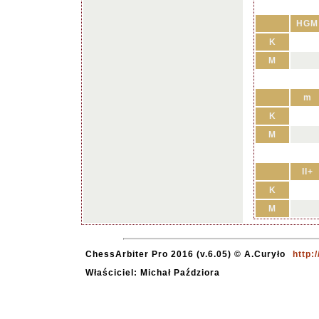
HGM
K
M
m
K
M
II+
K
M
ChessArbiter Pro 2016 (v.6.05) © A.Curyło
http:
Właściciel: Michał Paździora