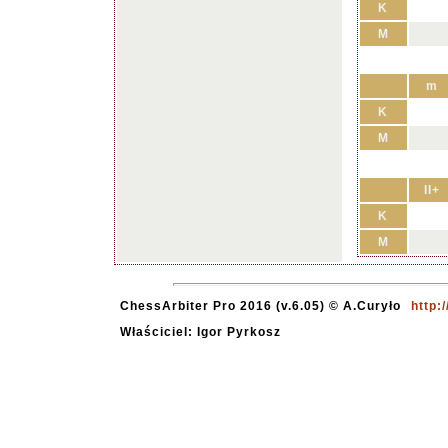
K
M
m
K
M
II+
K
M
ChessArbiter Pro 2016 (v.6.05) © A.Curyło
http:
Właściciel: Igor Pyrkosz