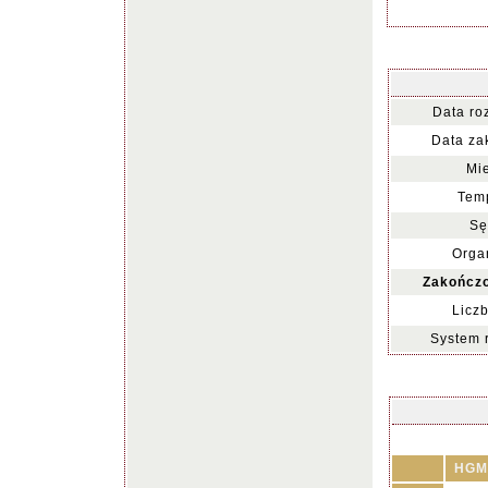
Data ro
Data za
Mie
Temp
Sę
Organ
Zakończo
Liczb
System 
HGM