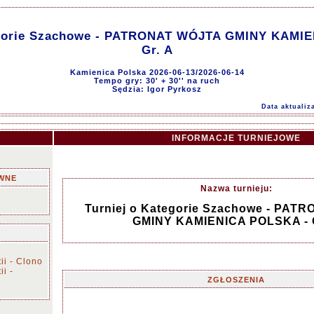
egorie Szachowe - PATRONAT WÓJTA GMINY KAMI
Gr. A
Kamienica Polska 2026-06-13/2026-06-14
Tempo gry: 30' + 30'' na ruch
Sędzia: Igor Pyrkosz
Data aktualiz
INFORMACJE TURNIEJOWE
WNE
Nazwa turnieju:
Turniej o Kategorie Szachowe - PAT
GMINY KAMIENICA POLSKA - G
ii - Clono
ii -
ZGŁOSZENIA