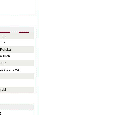
6-13
6-14
Polska
na ruch
kosz
zęstochowa
rski
)