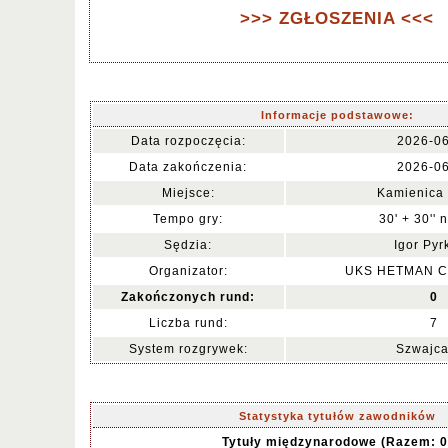
>>> ZGŁOSZENIA <<<
Informacje podstawowe:
Data rozpoczęcia:
2026-0
Data zakończenia:
2026-0
Miejsce:
Kamienica 
Tempo gry:
30' + 30'' 
Sędzia:
Igor Pyr
Organizator:
UKS HETMAN C
Zakończonych rund:
0
Liczba rund:
7
System rozgrywek:
Szwajca
Statystyka tytułów zawodników
Tytuły międzynarodowe (Razem: 0