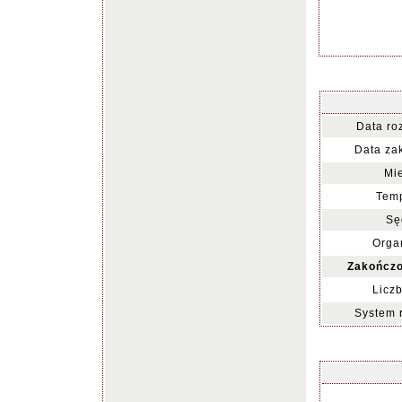
Data ro
Data za
Mie
Temp
Sę
Organ
Zakończo
Liczb
System 