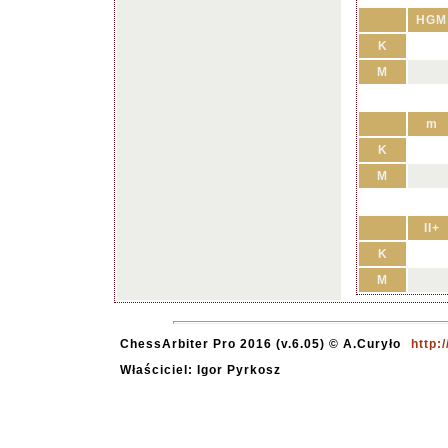
HGM
K
M
m
K
M
II+
K
M
ChessArbiter Pro 2016 (v.6.05) © A.Curyło
http:
Właściciel: Igor Pyrkosz