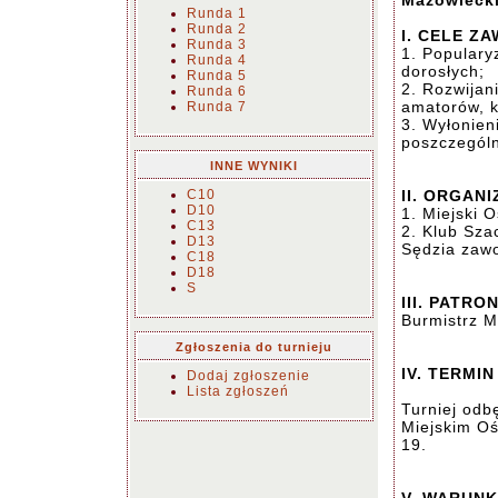
Mazowieck
Runda 1
Runda 2
I. CELE Z
Runda 3
1. Populary
Runda 4
dorosłych;
Runda 5
2. Rozwijan
Runda 6
amatorów, k
Runda 7
3. Wyłonien
poszczególn
INNE WYNIKI
C10
II. ORGAN
D10
1. Miejski 
C13
2. Klub Sz
D13
Sędzia zawo
C18
D18
S
III. PATRO
Burmistrz M
Zgłoszenia do turnieju
IV. TERMI
Dodaj zgłoszenie
Lista zgłoszeń
Turniej odb
Miejskim O
19.