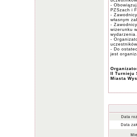
uczestników
- Obowiązu
PZSzach i 
- Zawodnicy
własnym zak
- Zawodnicy
wizerunku w
wydarzenia.
- Organizat
uczestników
- Do ostate
jest organiz
Organizato
II Turniej
Miasta Wys
Data ro
Data za
Mie