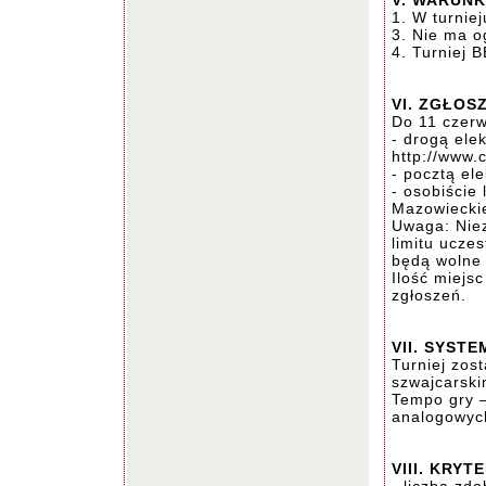
V. WARUNK
1. W turnie
3. Nie ma o
4. Turniej
VI. ZGŁOSZ
Do 11 czerw
- drogą elek
http://www.
- pocztą el
- osobiście
Mazowiecki
Uwaga: Niez
limitu ucze
będą wolne 
Ilość miejs
zgłoszeń.
VII. SYSTE
Turniej zos
szwajcarski
Tempo gry –
analogowyc
VIII. KRYT