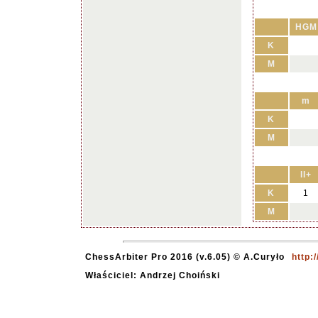
HGM
K
M
m
K
M
II+
K
1
M
ChessArbiter Pro 2016 (v.6.05) © A.Curyło
http:
Właściciel: Andrzej Choiński