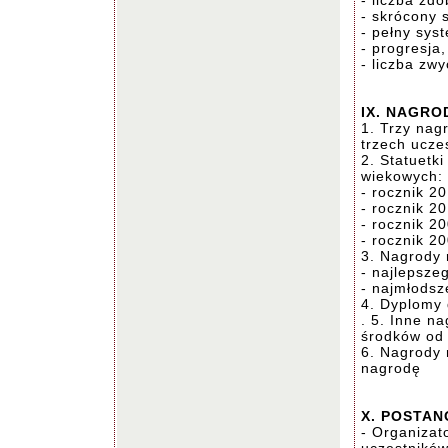
- liczba zd
- skrócony 
- pełny sys
- progresja,
- liczba zwy
IX. NAGRO
1. Trzy nag
trzech ucze
2. Statuetki
wiekowych:
- rocznik 20
- rocznik 2
- rocznik 2
- rocznik 20
3. Nagrody 
- najlepsze
- najmłodsz
4. Dyplomy 
. 5. Inne n
środków od
6. Nagrody 
nagrodę
X. POSTA
- Organizat