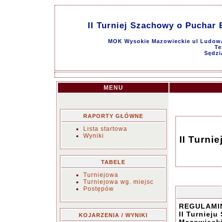
II Turniej Szachowy o Puchar
MOK Wysokie Mazowieckie ul Ludowa 
Te
Sędzi
MENU
RAPORTY GŁÓWNE
Lista startowa
Wyniki
II Turni
TABELE
Turniejowa
Turniejowa wg. miejsc
Postępów
REGULAMI
II Turniej
KOJARZENIA / WYNIKI