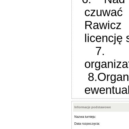
czuwać
Rawicz 
licencję
7. Sprz
organiza
8.Organiz
ewentual
Informacje podstawowe
Nazwa turnieju:
Data rozpoczęcia: