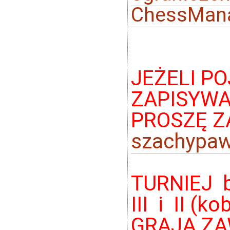
ChessMan
JEŻELI P
ZAPISYWA
PROSZĘ Z
szachypaw
TURNIEJ b
III i II (k
GRAJĄ ZA