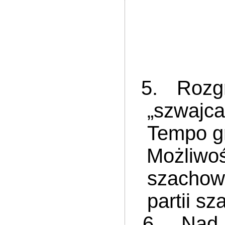
2 mi
3 mi
5. Rozgry
„szwajc
Tempo g
Możliwoś
szachow
partii s
6. Nad pr