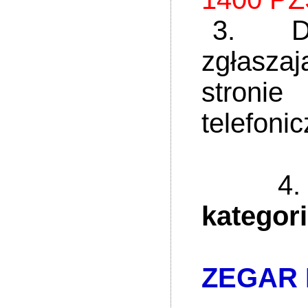
3. Do ud
zgł
stro
telefoni
4
kategorii
ZEGAR