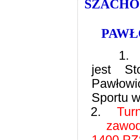
SZACHO
PAWŁO
1.
jest S
Pawłowi
Sportu w
2.
Tur
zawo
1400 PZ