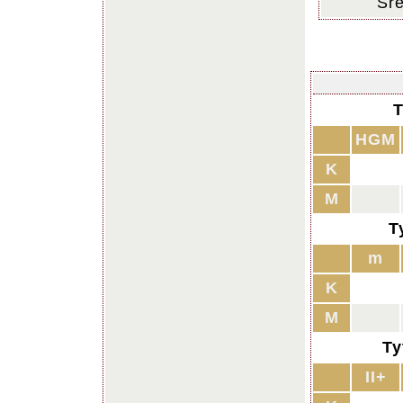
Śre
T
HGM
K
M
T
m
K
M
Ty
II+