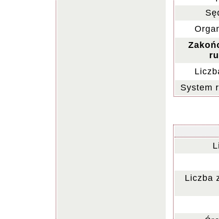
Sę
Organ
Zakoń
ru
Liczb
System 
L
Liczba 