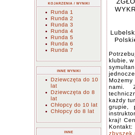
ZGŁO
KOJARZENIA / WYNIKI
WYKR
Runda 1
Runda 2
Runda 3
Runda 4
Lubelsk
Runda 5
Polski
Runda 6
Runda 7
Potrzebu
klubie, 
symulta
INNE WYNIKI
jednocz
Dziewczęta do 10
Możemy t
lat
nami. 
Dziewczęta do 8
technic
lat
każdy tur
Chłopcy do 10 lat
grupie,
Chłopcy do 8 lat
instrukto
kraj! Ce
Kontakt:
INNE
zbyszek