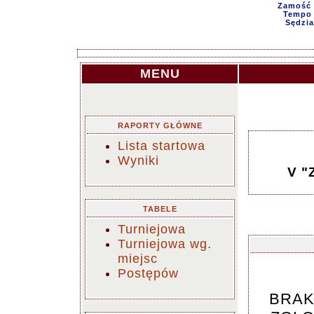
Zamość 
Tempo g
Sędzia
MENU
RAPORTY GŁÓWNE
Lista startowa
Wyniki
V "
TABELE
Turniejowa
Turniejowa wg.
miejsc
Postępów
BRAK