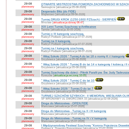
29-08
OTWARTE MISTRZOSTWA POMORZA ZACHODNIEGO W SZACH
planowany
Świnoujście [aktualizacja:05-08-2026]
29-08
Desperado Blitz (do FIDE)
planowany
Wejherowo [aktualizacja:09-06-2026]
29-08
Turniej DRUGI KROK (1250-1600 PZSzach) - SIERPIEŃ
planowany
Wrocław [
aktualizacja:dzisiaj 08:47
]
29-08
XIX Letni Turniej Szachowy w Amfiteatrze
planowany
Tarnów [aktualizacja:30-05-2026]
29-08
Turniej o III kategorię szachową.
planowany
Radzyń Podlaski [aktualizacja:07-07-2026]
29-08
Turniej na II kategorię.
planowany
Radzyń Podlaski [aktualizacja:07-07-2026]
29-08
Turniej na I kategorię szachową.
planowany
Radzyń Podlaski [aktualizacja:08-07-2026]
29-08
" Witaj Szkoło 2026 " Turniej A do lat 18 o normy K i I kategorię
planowany
Grzybowice [aktualizacja:05-08-2026]
29-08
" Witaj Szkoło 2026 " Turniej B do lat 14 o kategorię I kobiecą i I
planowany
Grzybowice [aktualizacja:05-08-2026]
29-08
Turniej Szachowy dla dzieci - Piknik Parafii pw. Św. Judy Tadeus
planowany
Rzeszów [
aktualizacja:wczoraj 10:05
]
29-08
" Witaj Szkoło 2026 " Turniej C do lat 10
planowany
Grzybowice [aktualizacja:05-08-2026]
29-08
" Witaj Szkołoi 2026 " Turniej D do lat 7
planowany
Grzybowice [aktualizacja:05-08-2026]
29-08
TURNIEJ SZACHÓW SZYBKICH - II MEMORIAŁ WIESŁAWA OLI
planowany
SP WRONIAWY UL DWORCOWA 33 [aktualizacja:02-08-2026]
29-08
Droga do Mistrzostwa - OPEN FIDE
planowany
Warszawa [aktualizacja:15-07-2026]
29-08
Droga do Mistrzostwa - Turniej na II i III kategorię
planowany
Warszawa [aktualizacja:15-07-2026]
29-08
Droga do Mistrzostwa - Turniej na IV i V kategorię
planowany
Warszawa [aktualizacja:15-07-2026]
29-08
I Międzynarodowy Festiwal Szachowy "Korona Pojezierza Drawski
planowany
Gudowo k. Drawska Pomorskiego [aktualizacja:22-07-2026]