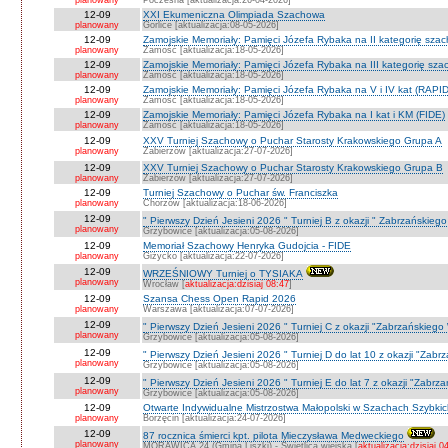
planowany
Poczesna [aktualizacja:26-04-2026]
12-09
XXI Ekumeniczna Olimpiada Szachowa
planowany
Gorlice [aktualizacja:08-05-2026]
12-09
Zamojskie Memoriały: Pamięci Józefa Rybaka na II kategorię sza
planowany
Zamość [aktualizacja:18-05-2026]
12-09
Zamojskie Memoriały: Pamięci Józefa Rybaka na III kategorię sz
planowany
Zamość [aktualizacja:18-05-2026]
12-09
Zamojskie Memoriały: Pamięci Józefa Rybaka na V i IV kat (RAPI
planowany
Zamość [aktualizacja:18-05-2026]
12-09
Zamojskie Memoriały: Pamięci Józefa Rybaka na I kat i KM (FIDE)
planowany
Zamość [aktualizacja:18-05-2026]
12-09
XXV Turniej Szachowy o Puchar Starosty Krakowskiego Grupa A
planowany
Zabierzów [aktualizacja:27-07-2026]
12-09
XXV Turniej Szachowy o Puchar Starosty Krakowskiego Grupa B
planowany
Zabierzów [aktualizacja:27-07-2026]
12-09
Turniej Szachowy o Puchar św. Franciszka
planowany
Chorzów [aktualizacja:18-06-2026]
12-09
" Pierwszy Dzień Jesieni 2026 " Turniej B z okazji " Zabrzańskieg
planowany
Grzybowice [aktualizacja:05-08-2026]
12-09
Memoriał Szachowy Henryka Gudojcia - FIDE
planowany
Giżycko [aktualizacja:22-07-2026]
12-09
WRZEŚNIOWY Turniej o TYSIAKA
planowany
Wrocław [
aktualizacja:dzisiaj 08:47
]
12-09
Szansa Chess Open Rapid 2026
planowany
Warszawa [aktualizacja:07-07-2026]
12-09
" Pierwszy Dzień Jesieni 2026 " Turniej C z okazji "Zabrzańskiego
planowany
Grzybowice [aktualizacja:05-08-2026]
12-09
" Pierwszy Dzień Jesieni 2026 " Turniej D do lat 10 z okazji "Zab
planowany
Grzybowice [aktualizacja:05-08-2026]
12-09
" Pierwszy Dzień Jesieni 2026 " Turniej E do lat 7 z okazji "Zabrz
planowany
Grzybowice [aktualizacja:05-08-2026]
12-09
Otwarte Indywidualne Mistrzostwa Małopolski w Szachach Szybki
planowany
Borzęcin [aktualizacja:24-07-2026]
12-09
87 rocznica śmierci kpt. pilota Mieczysława Medweckiego
planowany
MORAWICA 24 (Gmina Liszki) - Świetlica wiejska [
aktualizacja:dzisiaj 0