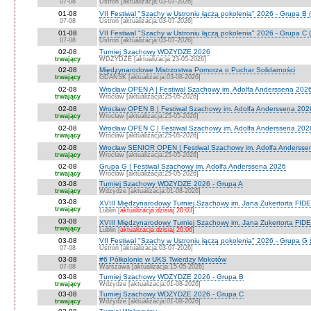
07-08
Ustroń [aktualizacja:03-07-2026]
01-08
VII Festiwal "Szachy w Ustroniu łączą pokolenia" 2026 - Grupa B 
07-08
Ustroń [aktualizacja:03-07-2026]
01-08
VII Festiwal "Szachy w Ustroniu łączą pokolenia" 2026 - Grupa C 
07-08
Ustroń [aktualizacja:03-07-2026]
02-08
Turniej Szachowy WDZYDZE 2026
trwający
WDZYDZE [aktualizacja:23-05-2026]
02-08
Międzynarodowe Mistrzostwa Pomorza o Puchar Solidarności
trwający
GDAŃSK [aktualizacja:03-08-2026]
02-08
Wrocław OPEN A | Festiwal Szachowy im. Adolfa Anderssena 202
trwający
Wrocław [aktualizacja:25-05-2026]
02-08
Wrocław OPEN B | Festiwal Szachowy im. Adolfa Anderssena 202
trwający
Wrocław [aktualizacja:25-05-2026]
02-08
Wrocław OPEN C | Festiwal Szachowy im. Adolfa Anderssena 202
trwający
Wrocław [aktualizacja:25-05-2026]
02-08
Wrocław SENIOR OPEN | Festiwal Szachowy im. Adolfa Andersse
trwający
Wrocław [aktualizacja:25-05-2026]
02-08
Grupa G | Festiwal Szachowy im. Adolfa Anderssena 2026
trwający
Wrocław [aktualizacja:25-05-2026]
03-08
Turniej Szachowy WDZYDZE 2026 - Grupa A
trwający
Wdzydze [aktualizacja:01-08-2026]
03-08
XVIII Międzynarodowy Turniej Szachowy im. Jana Zukertorta FIDE
trwający
Lublin [
aktualizacja:dzisiaj 20:03
]
03-08
XVIII Międzynarodowy Turniej Szachowy im. Jana Zukertorta FID
trwający
Lublin [
aktualizacja:dzisiaj 20:06
]
03-08
VII Festiwal "Szachy w Ustroniu łączą pokolenia" 2026 - Grupa G 
07-08
Ustroń [aktualizacja:03-07-2026]
03-08
#6 Półkolonie w UKS Twierdzy Mokotów
07-08
Warszawa [aktualizacja:15-05-2026]
03-08
Turniej Szachowy WDZYDZE 2026 - Grupa B
trwający
Wdzydze [aktualizacja:01-08-2026]
03-08
Turniej Szachowy WDZYDZE 2026 - Grupa C
trwający
Wdzydze [aktualizacja:01-08-2026]