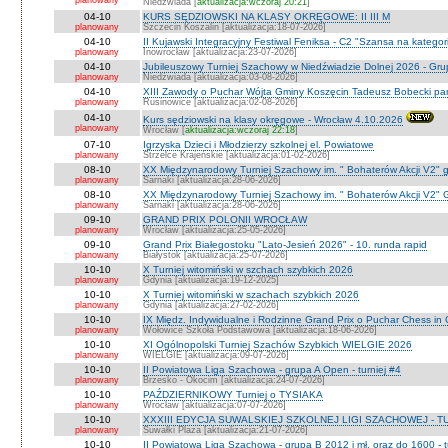
planowany
Niedźwiada [
aktualizacja:wczoraj 20:21
]
04-10
KURS SĘDZIOWSKI NA KLASY OKRĘGOWE: II III M
planowany
Szczecin Koszalin [aktualizacja:18-07-2026]
04-10
II Kujawski Integracyjny Festiwal Feniksa - C2 "Szansa na kategor
planowany
Inowrocław [aktualizacja:23-07-2026]
04-10
Jubileuszowy Turniej Szachowy w Niedźwiadzie Dolnej 2026 - Gr
planowany
Niedżwiada [aktualizacja:03-08-2026]
04-10
XIII Zawody o Puchar Wójta Gminy Koszęcin Tadeusz Bobecki pam
planowany
Rusinowice [aktualizacja:02-08-2026]
04-10
Kurs sędziowski na klasy okręgowe - Wrocław 4.10.2026
planowany
Wrocław [
aktualizacja:wczoraj 22:18
]
07-10
Igrzyska Dzieci i Młodzierzy szkolnej el. Powiatowe
planowany
Strzelce Krajeńskie [aktualizacja:01-02-2026]
08-10
XX Międzynarodowy Turniej Szachowy im. " Bohaterów Akcji V2" g
planowany
Sarnaki [aktualizacja:28-06-2026]
08-10
XX Międzynarodowy Turniej Szachowy im. " Bohaterów Akcji V2" 
planowany
Sarnaki [aktualizacja:28-06-2026]
09-10
GRAND PRIX POLONII WROCŁAW
planowany
Wrocław [aktualizacja:25-05-2026]
09-10
Grand Prix Białegostoku "Lato-Jesień 2026" - 10. runda rapid
planowany
Białystok [aktualizacja:25-07-2026]
10-10
X Turniej witomiński w szchach szybkich 2026
planowany
Gdynia [aktualizacja:19-12-2025]
10-10
X Turniej witomiński w szachach szybkich 2026
planowany
Gdynia [aktualizacja:27-02-2026]
10-10
IX Międz. Indywidualne i Rodzinne Grand Prix o Puchar Chess i
planowany
Wołowice Szkoła Podstawowa [aktualizacja:18-06-2026]
10-10
XI Ogólnopolski Turniej Szachów Szybkich WIELGIE 2026
planowany
WIELGIE [aktualizacja:09-07-2026]
10-10
II Powiatowa Liga Szachowa - grupa A Open - turniej #4
planowany
Brzesko - Okocim [aktualizacja:24-07-2026]
10-10
PAŹDZIERNIKOWY Turniej o TYSIAKA
planowany
Wrocław [aktualizacja:07-07-2026]
10-10
XXXIII EDYCJA SUWALSKIEJ SZKOLNEJ LIGI SZACHOWEJ - TU
planowany
Suwałki Plaza [aktualizacja:21-07-2026]
10-10
II Powiatowa Liga Szachowa - grupa B 2012 i mł. oraz do 1600 - t