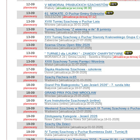
12-09
V MEMORIAŁ PRABUCKICH SZACHISTÓW
planowany
Prabuty [
aktualizacja:wczoraj 08:30
]
13-09
61. MOKATE_O Puchar Gminy Goleszów
planowany
GOLESZÓW [
aktualizacja:dzisiaj 07:12
]
13-09
XVIII Turniej Szachowy o Puchar Lata
planowany
Wiśniew [aktualizacja:30-01-2026]
13-09
Turniej Szachowy "Z wisienką w tle" B juniorzy
planowany
Wiśniew [aktualizacja:30-01-2026]
13-09
XXV Turniej Szachowy o Puchar Starosty Krakowskiego Grupa C d
planowany
Zabierzów [aktualizacja:27-07-2026]
13-09
Szansa Chess Open Blitz 2026
planowany
Warszawa [aktualizacja:07-07-2026]
13-09
" TURNIEJ dla LAURKI " - ZAWODY CHARYTATYWNE
planowany
MORAWICA 24 ( Gmina Liszki) - Świetlica Wiejska [
aktualizacja:dzisiaj 
13-09
XXIII Szachowy Turniej Pamięci Września
planowany
Wieluń [aktualizacja:31-07-2026]
17-09
Śląska Akademia Szachowa - szkolenie
planowany
Ustroń [aktualizacja:28-06-2026]
18-09
Szachy Fischera nr.65
planowany
Wadowice [aktualizacja:31-03-2026]
18-09
Grand Prix Białegostoku "Lato-Jesień 2026" - 7. runda blitz
planowany
Białystok [aktualizacja:18-07-2026]
18-09
GRAND PRIX POLONII WROCŁAW
planowany
Wrocław [aktualizacja:25-05-2026]
18-09
Kurs Instruktorów Szachowych (online)
planowany
Warszawa (online) [aktualizacja:30-05-2026]
19-09
Weekend Szachowy w Wadowicach IX Turniej Szachowy o Puchar S
planowany
Wadowice [aktualizacja:13-07-2026]
19-09
Zdobywamy Kategorie - Jesień 2026
planowany
Nowe Żabno - Gmina Nowa Sól [aktualizacja:18-01-2026]
19-09
Szachy Dla Dzieci
planowany
Strzelce Krajeńskie [aktualizacja:01-02-2026]
19-09
IV Turniej Szachowy o Puchar Burmistrza Dukli - Turniej B
planowany
Dukla [aktualizacja:02-06-2026]
19-09
Świętokrzyska Liga Szachowa 2026 - Turniej III (A) - od 1600 PZ