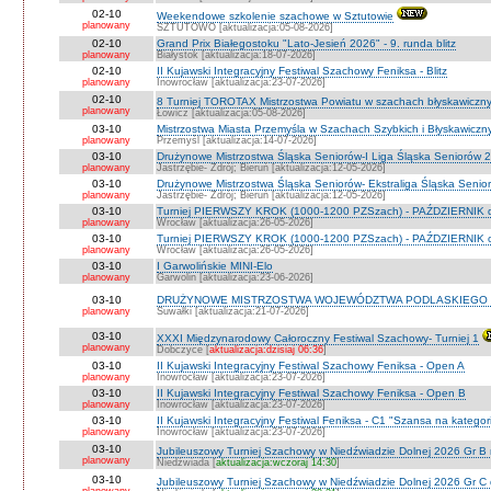
02-10
Weekendowe szkolenie szachowe w Sztutowie
planowany
SZTUTOWO [aktualizacja:05-08-2026]
02-10
Grand Prix Białegostoku "Lato-Jesień 2026" - 9. runda blitz
planowany
Białystok [aktualizacja:18-07-2026]
02-10
II Kujawski Integracyjny Festiwal Szachowy Feniksa - Blitz
planowany
Inowrocław [aktualizacja:23-07-2026]
02-10
8 Turniej TOROTAX Mistrzostwa Powiatu w szachach błyskawiczn
planowany
Łowicz [aktualizacja:05-08-2026]
03-10
Mistrzostwa Miasta Przemyśla w Szachach Szybkich i Błyskawiczn
planowany
Przemyśl [aktualizacja:14-07-2026]
03-10
Drużynowe Mistrzostwa Śląska Seniorów-I Liga Śląska Seniorów 
planowany
Jastrzębie- Zdrój; Bieruń [aktualizacja:12-05-2026]
03-10
Drużynowe Mistrzostwa Śląska Seniorów- Ekstraliga Śląska Seni
planowany
Jastrzębie- Zdrój; Bieruń [aktualizacja:12-05-2026]
03-10
Turniej PIERWSZY KROK (1000-1200 PZSzach) - PAŹDZIERNIK d
planowany
Wrocław [aktualizacja:26-05-2026]
03-10
Turniej PIERWSZY KROK (1000-1200 PZSzach) - PAŹDZIERNIK o
planowany
Wrocław [aktualizacja:26-05-2026]
03-10
I Garwolińskie MINI-Elo
planowany
Garwolin [aktualizacja:23-06-2026]
03-10
DRUŻYNOWE MISTRZOSTWA WOJEWÓDZTWA PODLASKIEGO 
planowany
Suwałki [aktualizacja:21-07-2026]
03-10
XXXI Międzynarodowy Całoroczny Festiwal Szachowy- Turniej 1
planowany
Dobczyce [
aktualizacja:dzisiaj 06:36
]
03-10
II Kujawski Integracyjny Festiwal Szachowy Feniksa - Open A
planowany
Inowrocław [aktualizacja:23-07-2026]
03-10
II Kujawski Integracyjny Festiwal Szachowy Feniksa - Open B
planowany
Inowrocław [aktualizacja:23-07-2026]
03-10
II Kujawski Integracyjny Festiwal Feniksa - C1 "Szansa na kategor
planowany
Inowrocław [aktualizacja:23-07-2026]
03-10
Jubileuszowy Turniej Szachowy w Niedźwiadzie Dolnej 2026 Gr B
planowany
Niedźwiada [
aktualizacja:wczoraj 14:30
]
03-10
Jubileuszowy Turniej Szachowy w Niedźwiadzie Dolnej 2026 Gr C