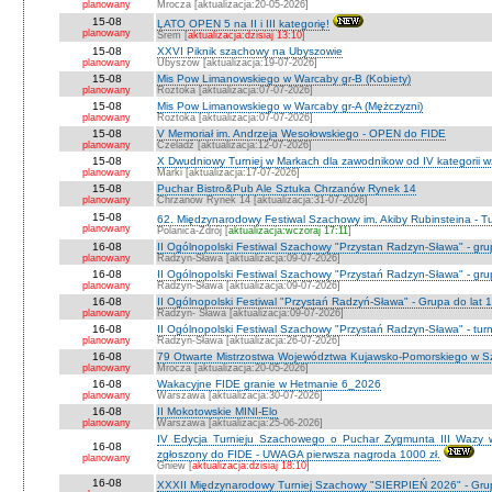
planowany
Mrocza [aktualizacja:20-05-2026]
15-08
LATO OPEN 5 na II i III kategorię!
planowany
Śrem [
aktualizacja:dzisiaj 13:10
]
15-08
XXVI Piknik szachowy na Ubyszowie
planowany
Ubyszów [aktualizacja:19-07-2026]
15-08
Mis Pow Limanowskiego w Warcaby gr-B (Kobiety)
planowany
Roztoka [aktualizacja:07-07-2026]
15-08
Mis Pow Limanowskiego w Warcaby gr-A (Mężczyzni)
planowany
Roztoka [aktualizacja:07-07-2026]
15-08
V Memoriał im. Andrzeja Wesołowskiego - OPEN do FIDE
planowany
Czeladź [aktualizacja:12-07-2026]
15-08
X Dwudniowy Turniej w Markach dla zawodnikow od IV kategorii 
planowany
Marki [aktualizacja:17-07-2026]
15-08
Puchar Bistro&Pub Ale Sztuka Chrzanów Rynek 14
planowany
Chrzanów Rynek 14 [aktualizacja:31-07-2026]
15-08
62. Międzynarodowy Festiwal Szachowy im. Akiby Rubinsteina - Tu
planowany
Polanica-Zdrój [
aktualizacja:wczoraj 17:11
]
16-08
II Ogólnopolski Festiwal Szachowy "Przystan Radzyn-Sława" - gr
planowany
Radzyn-Sława [aktualizacja:09-07-2026]
16-08
II Ogólnopolski Festiwal Szachowy "Przystań Radzyn-Sława" - gru
planowany
Radzyn-Sława [aktualizacja:09-07-2026]
16-08
II Ogólnopolski Festiwal "Przystań Radzyń-Sława" - Grupa do lat 
planowany
Radzyn- Sława [aktualizacja:09-07-2026]
16-08
II Ogólnopolski Festiwal Szachowy "Przystań Radzyn-Sława" - turni
planowany
Radzyń-Sława [aktualizacja:26-07-2026]
16-08
79 Otwarte Mistrzostwa Województwa Kujawsko-Pomorskiego w Sz
planowany
Mrocza [aktualizacja:20-05-2026]
16-08
Wakacyjne FIDE granie w Hetmanie 6_2026
planowany
Warszawa [aktualizacja:30-07-2026]
16-08
II Mokotowskie MINI-Elo
planowany
Warszawa [aktualizacja:25-06-2026]
IV Edycja Turnieju Szachowego o Puchar Zygmunta III Wazy w
16-08
zgłoszony do FIDE - UWAGA pierwsza nagroda 1000 zł.
planowany
Gniew [
aktualizacja:dzisiaj 18:10
]
16-08
XXXII Międzynarodowy Turniej Szachowy "SIERPIEŃ 2026" - Grup