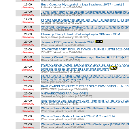
Malbork [aktualizacja:05-08-2026]
19-09
Enea Operator Międzyszkolna Liga Szachowa 26/27 - turniej 1
planowany
Łubianka [aktualizacja:02-08-2026]
19-09
Turniej Open przy Enea Operator Międzyszkolnej Ligi Szachowej 26
planowany
Łubianka [aktualizacja:02-08-2026]
19-09
Forteca Chess Challenge Junior (3z4)- U14 - o kategorie III II I k
planowany
Czeladź [aktualizacja:05-08-2026]
20-09
Weekend Szachowy w Wadowicach - X Turniej o Szachowy Puchar B
planowany
Wadowice [aktualizacja:13-07-2026]
20-09
Eliminacje Strefy Lubusko-Dolnośląskiej do MPM oraz OOM
planowany
Radzyn-Sława [aktualizacja:03-08-2026]
20-09
Jesienne FIDE granie w Hetmanie 2026
planowany
Warszawa [aktualizacja:05-08-2026]
20-09
SZACHOWE PORY ROKU W ŻYWCU - TURNIEJ LETNI 2026 OPEN
planowany
ŻYWIEC [aktualizacja:25-07-2026]
20-09
Jesienny Pilawski Turniej Weekendowy o Puchar �HUSARII� 2026
planowany
Pilawa [aktualizacja:22-06-2026]
ROZPOCZĘCIE ROKU SZKOLNEGO 2026 ZE SŁUPSKĄ AKADEMI
20-09
kategorię kobiecą (juniorzy od 13 lat oraz seniorzy)
planowany
Słupsk [aktualizacja:05-08-2026]
ROZPOCZĘCIE ROKU SZKOLNEGO 2025 ZE SŁUPSKĄ AKADEMI
20-09
kategorię kobiecą (juniorzy do 12 lat)
planowany
Słupsk [aktualizacja:02-06-2026]
20-09
PAWŁOWICKI OTWARTY TURNIEJ SZACHOWY DZIECI do lat 13 o ka
planowany
PAWŁOWICE [aktualizacja:24-06-2026]
20-09
V GWARKOWSKI RAPID gr. OPEN
planowany
Tarnowskie Góry [aktualizacja:22-07-2026]
20-09
Świętokrzyska Liga Szachowa 2026 - Turniej III (C) - do 1400 PZ
planowany
Kielce [aktualizacja:26-07-2026]
21-09
Warsaw Chess Masters Autumn 2026 - IM Round Robin
planowany
Warszawa [aktualizacja:03-08-2026]
21-09
Warsaw Chess Masters Autumn 2026 - GM Round Robin
planowany
Warszawa [aktualizacja:03-08-2026]
21-09
Warsaw Chess Masters Autumn 2026 - Challengers (1850-2150 F
planowany
Warszawa [aktualizacja:03-08-2026]