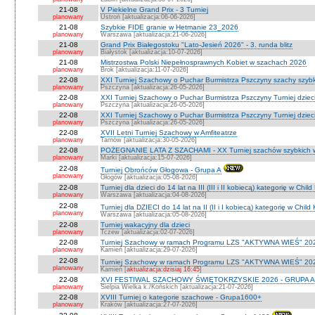
21-08
V Piekielne Grand Prix - 3 Turniej
planowany
Ustroń [aktualizacja:06-06-2026]
21-08
Szybkie FIDE granie w Hetmanie 23_2026
planowany
Warszawa [aktualizacja:21-06-2026]
21-08
Grand Prix Białegostoku "Lato-Jesień 2026" - 3. runda blitz
planowany
Białystok [aktualizacja:10-07-2026]
21-08
Mistrzostwa Polski Niepełnosprawnych Kobiet w szachach 2026
planowany
Brok [aktualizacja:11-07-2026]
22-08
XXI Turniej Szachowy o Puchar Burmistrza Pszczyny szachy szyb
planowany
Pszczyna [aktualizacja:26-05-2026]
22-08
XXI Turniej Szachowy o Puchar Burmistrza Pszczyny Turniej dzieci
planowany
Pszczyna [aktualizacja:26-05-2026]
22-08
XXI Turniej Szachowy o Puchar Burmistrza Pszczyny Turniej dzieci
planowany
Pszczyna [aktualizacja:26-05-2026]
22-08
XVII Letni Turniej Szachowy w Amfiteatrze
planowany
Tarnów [aktualizacja:30-05-2026]
22-08
POŻEGNANIE LATA Z SZACHAMI - XX Turniej szachów szybkich 
planowany
Marki [aktualizacja:15-07-2026]
22-08
Turniej Obrońców Głogowa - Grupa A
planowany
Głogów [aktualizacja:05-08-2026]
22-08
Turniej dla dzieci do 14 lat na III (III i II kobiecą) kategorię w Chi
planowany
Warszawa [aktualizacja:04-08-2026]
22-08
Turniej dla DZIECI do 14 lat na II (II i I kobiecą) kategorię w Chil
planowany
Warszawa [aktualizacja:05-08-2026]
22-08
Turniej wakacyjny dla dzieci
planowany
Tczew [aktualizacja:02-07-2026]
22-08
Turniej Szachowy w ramach Programu LZS "AKTYWNA WIEŚ" 202
planowany
Kamień [aktualizacja:29-07-2026]
22-08
Turniej Szachowy w ramach Programu LZS "AKTYWNA WIEŚ" 202
planowany
Kamień [
aktualizacja:dzisiaj 16:45
]
22-08
XVI FESTIWAL SZACHOWY ŚWIĘTOKRZYSKIE 2026 - GRUPA A 
planowany
Sielpia Wielka k./Końskich [aktualizacja:21-07-2026]
22-08
XVIII Turniej o kategorie szachowe - Grupa1600+
planowany
Kraków [aktualizacja:27-07-2026]