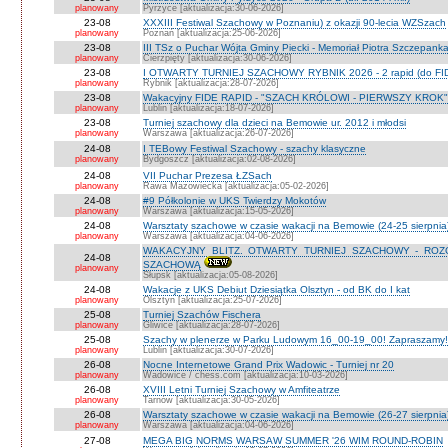
planowany
Pyrzyce [aktualizacja:30-06-2026]
23-08
XXXIII Festiwal Szachowy w Poznaniu) z okazji 90-lecia WZSzach
planowany
Poznań [aktualizacja:25-06-2026]
23-08
III TSz o Puchar Wójta Gminy Piecki - Memoriał Piotra Szczepan
planowany
Cierzpięty [aktualizacja:30-06-2026]
23-08
I OTWARTY TURNIEJ SZACHOWY RYBNIK 2026 - 2 rapid (do FI
planowany
Rybnik [aktualizacja:28-07-2026]
23-08
Wakacyjny FIDE RAPID - "SZACH KRÓLOWI - PIERWSZY KROK" O
planowany
Lublin [aktualizacja:18-07-2026]
23-08
Turniej szachowy dla dzieci na Bemowie ur. 2012 i młodsi
planowany
Warszawa [aktualizacja:26-07-2026]
24-08
I TEBowy Festiwal Szachowy - szachy klasyczne
planowany
Bydgoszcz [aktualizacja:02-08-2026]
24-08
VII Puchar Prezesa ŁZSach
planowany
Rawa Mazowiecka [aktualizacja:05-02-2026]
24-08
#9 Półkolonie w UKS Twierdzy Mokotów
planowany
Warszawa [aktualizacja:15-05-2026]
24-08
Warsztaty szachowe w czasie wakacji na Bemowie (24-25 sierpnia
planowany
Warszawa [aktualizacja:04-06-2026]
WAKACYJNY BLITZ. OTWARTY TURNIEJ SZACHOWY - RO
24-08
SZACHOWĄ
planowany
Słupsk [aktualizacja:05-08-2026]
24-08
Wakacje z UKS Debiut Dziesiątka Olsztyn - od BK do I kat
planowany
Olsztyn [aktualizacja:25-07-2026]
25-08
Turniej Szachów Fischera
planowany
Gliwice [aktualizacja:28-07-2026]
25-08
Szachy w plenerze w Parku Ludowym 16_00-19_00! Zapraszamy!
planowany
Lublin [aktualizacja:30-07-2026]
26-08
Nocne Internetowe Grand Prix Wadowic - Turniej nr 20
planowany
Wadowice / chess.com [aktualizacja:10-03-2026]
26-08
XVIII Letni Turniej Szachowy w Amfiteatrze
planowany
Tarnów [aktualizacja:30-05-2026]
26-08
Warsztaty szachowe w czasie wakacji na Bemowie (26-27 sierpnia
planowany
Warszawa [aktualizacja:04-06-2026]
27-08
MEGA BIG NORMS WARSAW SUMMER '26 WIM ROUND-ROBIN