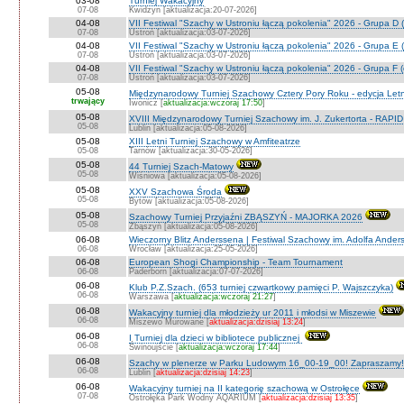
03-08
Turniej Wakacyjny
07-08
Kwidzyn [aktualizacja:20-07-2026]
04-08
VII Festiwal "Szachy w Ustroniu łączą pokolenia" 2026 - Grupa D (
07-08
Ustroń [aktualizacja:03-07-2026]
04-08
VII Festiwal "Szachy w Ustroniu łączą pokolenia" 2026 - Grupa E (
07-08
Ustroń [aktualizacja:03-07-2026]
04-08
VII Festiwal "Szachy w Ustroniu łączą pokolenia" 2026 - Grupa F (
07-08
Ustroń [aktualizacja:03-07-2026]
05-08
Międzynarodowy Turniej Szachowy Cztery Pory Roku - edycja Let
trwający
Iwonicz [
aktualizacja:wczoraj 17:50
]
05-08
XVIII Międzynarodowy Turniej Szachowy im. J. Zukertorta - RAPI
05-08
Lublin [aktualizacja:05-08-2026]
05-08
XIII Letni Turniej Szachowy w Amfiteatrze
05-08
Tarnów [aktualizacja:30-05-2026]
05-08
44 Turniej Szach-Matowy
05-08
Wiśniowa [aktualizacja:05-08-2026]
05-08
XXV Szachowa Środa
05-08
Bytów [aktualizacja:05-08-2026]
05-08
Szachowy Turniej Przyjaźni ZBĄSZYŃ - MAJORKA 2026
05-08
Zbąszyń [aktualizacja:05-08-2026]
06-08
Wieczorny Blitz Anderssena | Festiwal Szachowy im. Adolfa Ande
06-08
Wrocław [aktualizacja:25-05-2026]
06-08
European Shogi Championship - Team Tournament
06-08
Paderborn [aktualizacja:07-07-2026]
06-08
Klub P.Z.Szach. (653 turniej czwartkowy pamięci P. Wajszczyka)
06-08
Warszawa [
aktualizacja:wczoraj 21:27
]
06-08
Wakacyjny turniej dla młodzieży ur 2011 i młodsi w Miszewie
06-08
Miszewo Murowane [
aktualizacja:dzisiaj 13:24
]
06-08
I Turniej dla dzieci w bibliotece publicznej
06-08
Świnoujście [
aktualizacja:wczoraj 17:44
]
06-08
Szachy w plenerze w Parku Ludowym 16_00-19_00! Zapraszamy!
06-08
Lublin [
aktualizacja:dzisiaj 14:23
]
06-08
Wakacyjny turniej na II kategorię szachową w Ostrołęce
07-08
Ostrołęka Park Wodny AQARIUM [
aktualizacja:dzisiaj 13:35
]