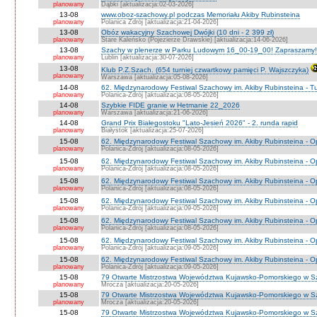
planowany
Dąbki [aktualizacja:02-03-2026]
13-08
www.oboz-szachowy.pl podczas Memoriału Akiby Rubinsteina
planowany
Polanica Zdrój [aktualizacja:21-04-2026]
13-08
Obóz wakacyjny Szachowej Dwójki (10 dni - 2 399 zł)
planowany
Stare Kaleńsko (Pojezierze Drawskie) [aktualizacja:14-06-2026]
13-08
Szachy w plenerze w Parku Ludowym 16_00-19_00! Zapraszamy!
planowany
Lublin [aktualizacja:30-07-2026]
13-08
Klub P.Z.Szach. (654 turniej czwartkowy pamięci P. Wajszczyka)
planowany
Warszawa [aktualizacja:05-08-2026]
14-08
62. Międzynarodowy Festiwal Szachowy im. Akiby Rubinsteina - Tu
planowany
Polanica-Zdrój [aktualizacja:08-05-2026]
14-08
Szybkie FIDE granie w Hetmanie 22_2026
planowany
Warszawa [aktualizacja:21-06-2026]
14-08
Grand Prix Białegostoku "Lato-Jesień 2026" - 2. runda rapid
planowany
Białystok [aktualizacja:25-07-2026]
15-08
62. Międzynarodowy Festiwal Szachowy im. Akiby Rubinsteina - O
planowany
Polanica-Zdrój [aktualizacja:08-05-2026]
15-08
62. Międzynarodowy Festiwal Szachowy im. Akiby Rubinsteina - 
planowany
Polanica-Zdrój [aktualizacja:08-05-2026]
15-08
62. Międzynarodowy Festiwal Szachowy im. Akiby Rubinsteina - O
planowany
Polanica-Zdrój [aktualizacja:08-05-2026]
15-08
62. Międzynarodowy Festiwal Szachowy im. Akiby Rubinsteina - O
planowany
Polanica-Zdrój [aktualizacja:09-05-2026]
15-08
62. Międzynarodowy Festiwal Szachowy im. Akiby Rubinsteina - O
planowany
Polanica-Zdrój [aktualizacja:08-05-2026]
15-08
62. Międzynarodowy Festiwal Szachowy im. Akiby Rubinsteina - 
planowany
Polanica-Zdrój [aktualizacja:09-05-2026]
15-08
62. Międzynarodowy Festiwal Szachowy im. Akiby Rubinsteina - 
planowany
Polanica-Zdrój [aktualizacja:09-05-2026]
15-08
79 Otwarte Mistrzostwa Województwa Kujawsko-Pomorskiego w S
planowany
Mrocza [aktualizacja:20-05-2026]
15-08
79 Otwarte Mistrzostwa Województwa Kujawsko-Pomorskiego w 
planowany
Mrocza [aktualizacja:20-05-2026]
15-08
79 Otwarte Mistrzostwa Województwa Kujawsko-Pomorskiego w Sz