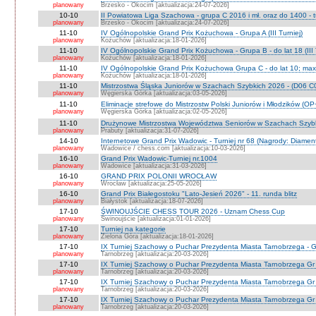
planowany
Brzesko - Okocim [aktualizacja:24-07-2026]
10-10
II Powiatowa Liga Szachowa - grupa C 2016 i mł. oraz do 1400 - t
planowany
Brzesko - Okocim [aktualizacja:24-07-2026]
11-10
IV Ogólnopolskie Grand Prix Kożuchowa - Grupa A (III Turniej)
planowany
Kożuchów [aktualizacja:18-01-2026]
11-10
IV Ogólnopolskie Grand Prix Kożuchowa - Grupa B - do lat 18 (III 
planowany
Kożuchów [aktualizacja:18-01-2026]
11-10
IV Ogólnopolskie Grand Prix Kożuchowa Grupa C - do lat 10; max 
planowany
Kożuchów [aktualizacja:18-01-2026]
11-10
Mistrzostwa Śląska Juniorów w Szachach Szybkich 2026 - (D06 
planowany
Węgierska Górka [aktualizacja:03-05-2026]
11-10
Eliminacje strefowe do Mistrzostw Polski Juniorów i Młodzików (O
planowany
Węgierska Górka [aktualizacja:02-05-2026]
11-10
Drużynowe Mistrzostwa Województwa Seniorów w Szachach Szyb
planowany
Prabuty [aktualizacja:31-07-2026]
14-10
Internetowe Grand Prix Wadowic - Turniej nr 68 (Nagrody: Diamen
planowany
Wadowice / chess.com [aktualizacja:10-03-2026]
16-10
Grand Prix Wadowic-Turniej nr.1004
planowany
Wadowice [aktualizacja:31-03-2026]
16-10
GRAND PRIX POLONII WROCŁAW
planowany
Wrocław [aktualizacja:25-05-2026]
16-10
Grand Prix Białegostoku "Lato-Jesień 2026" - 11. runda blitz
planowany
Białystok [aktualizacja:18-07-2026]
17-10
ŚWINOUJŚCIE CHESS TOUR 2026 - Uznam Chess Cup
planowany
Świnoujście [aktualizacja:01-01-2026]
17-10
Turniej na kategorie
planowany
Zielona Góra [aktualizacja:18-01-2026]
17-10
IX Turniej Szachowy o Puchar Prezydenta Miasta Tarnobrzega - G
planowany
Tarnobrzeg [aktualizacja:20-03-2026]
17-10
IX Turniej Szachowy o Puchar Prezydenta Miasta Tarnobrzega Gr
planowany
Tarnobrzeg [aktualizacja:20-03-2026]
17-10
IX Turniej Szachowy o Puchar Prezydenta Miasta Tarnobrzega Gr
planowany
Tarnobrzeg [aktualizacja:20-03-2026]
17-10
IX Turniej Szachowy o Puchar Prezydenta Miasta Tarnobrzega Gr 
planowany
Tarnobrzeg [aktualizacja:20-03-2026]