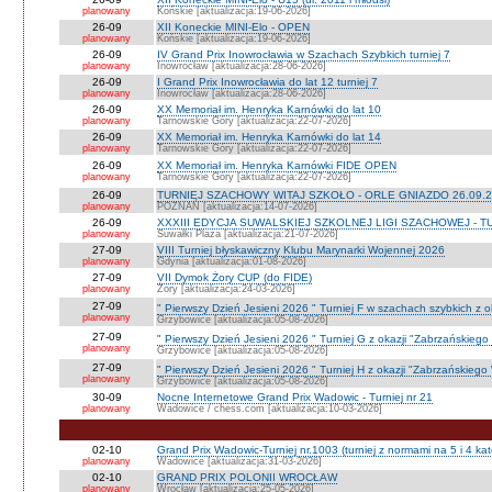
planowany
Końskie [aktualizacja:19-06-2026]
26-09
XII Koneckie MINI-Elo - OPEN
planowany
Końskie [aktualizacja:19-06-2026]
26-09
IV Grand Prix Inowrocławia w Szachach Szybkich turniej 7
planowany
Inowrocław [aktualizacja:28-06-2026]
26-09
I Grand Prix Inowrocławia do lat 12 turniej 7
planowany
Inowrocław [aktualizacja:28-06-2026]
26-09
XX Memoriał im. Henryka Karnówki do lat 10
planowany
Tarnowskie Góry [aktualizacja:22-07-2026]
26-09
XX Memoriał im. Henryka Karnówki do lat 14
planowany
Tarnowskie Góry [aktualizacja:22-07-2026]
26-09
XX Memoriał im. Henryka Karnówki FIDE OPEN
planowany
Tarnowskie Góry [aktualizacja:22-07-2026]
26-09
TURNIEJ SZACHOWY WITAJ SZKOŁO - ORLE GNIAZDO 26.09.2
planowany
POZNAŃ [aktualizacja:14-07-2026]
26-09
XXXIII EDYCJA SUWALSKIEJ SZKOLNEJ LIGI SZACHOWEJ - TU
planowany
Suwałki Plaza [aktualizacja:21-07-2026]
27-09
VIII Turniej błyskawiczny Klubu Marynarki Wojennej 2026
planowany
Gdynia [aktualizacja:01-08-2026]
27-09
VII Dymok Żory CUP (do FIDE)
planowany
Żory [aktualizacja:24-03-2026]
27-09
" Pierwszy Dzień Jesieni 2026 " Turniej F w szachach szybkich z 
planowany
Grzybowice [aktualizacja:05-08-2026]
27-09
" Pierwszy Dzień Jesieni 2026 " Turniej G z okazji "Zabrzańskiego
planowany
Grzybowice [aktualizacja:05-08-2026]
27-09
" Pierwszy Dzień Jesieni 2026 " Turniej H z okazji "Zabrzańskiego
planowany
Grzybowice [aktualizacja:05-08-2026]
30-09
Nocne Internetowe Grand Prix Wadowic - Turniej nr 21
planowany
Wadowice / chess.com [aktualizacja:10-03-2026]
02-10
Grand Prix Wadowic-Turniej nr.1003 (turniej z normami na 5 i 4 kat
planowany
Wadowice [aktualizacja:31-03-2026]
02-10
GRAND PRIX POLONII WROCŁAW
planowany
Wrocław [aktualizacja:25-05-2026]