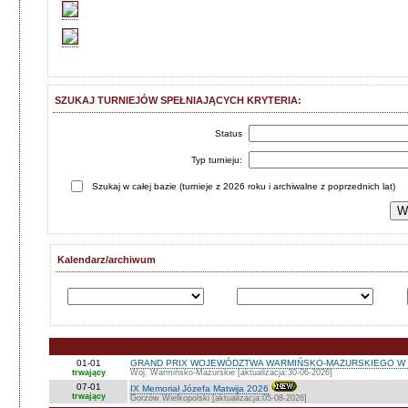
SZUKAJ TURNIEJÓW SPEŁNIAJĄCYCH KRYTERIA:
Status
Typ turnieju:
Szukaj w całej bazie (turnieje z 2026 roku i archiwalne z poprzednich lat)
Kalendarz/archiwum
01-01
GRAND PRIX WOJEWÓDZTWA WARMIŃSKO-MAZURSKIEGO W 
trwający
Woj. Warmińsko-Mazurskie [aktualizacja:30-06-2026]
07-01
IX Memoriał Józefa Matwija 2026
trwający
Gorzów Wielkopolski [aktualizacja:05-08-2026]