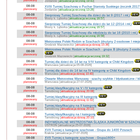
planowany
Jordanów [
aktualizacja:wczoraj 19:43
]
08-08
XVIII Turniej Szachowy o Puchar Starosty Suskiego (rocznik 2017 
planowany
Jordanów [
aktualizacja:wczoraj 13:26
]
08-08
Sierpniowy Turniej Szachowy dla dzieci do lat 9 (2017 i mł.)
planowany
Mosty k. Lęborka [
aktualizacja:wczoraj 16:57
]
08-08
Sierpniowy Turniej Szachowy dla dzieci do lat 12 (2014 i mł.)
planowany
Mosty k. Lęborka [
aktualizacja:wczoraj 16:57
]
08-08
Sierpniowy Turniej Szachowy dla młodzieży do lat 16 (2010 i mł.)
planowany
Mosty k. Lęborka [
aktualizacja:wczoraj 16:58
]
08-08
Mistrzostwa Polski Rodzin w Szachach (drużyny 2-osobowe I miejs
planowany
Grodzisk Mazowieckiz [
aktualizacja:dzisiaj 15:36
]
Mistrzostwa Polski Rodzin w Szachach - grupa B (drużyny 2-osobo
08-08
planowany
Grodzisk Mazowiecki [
aktualizacja:wczoraj 19:32
]
08-08
Turniej dla dzieci do 14 lat na V-IV kategorię w Child Kingdom
planowany
Warszawa [aktualizacja:05-08-2026]
08-08
Turniej dla dzieci do 14 lat na IV kategorię w Child Kingdom
planowany
Warszawa [
aktualizacja:dzisiaj 10:40
]
08-08
Otwarte Mistrzostwa Warszawy - szachy szybkie / błyskawiczne / k
planowany
Warszawa [aktualizacja:27-07-2026]
08-08
Turniej klasyfikacyjny na V i IV kategorię
planowany
Tarnobrzeg [
aktualizacja:dzisiaj 20:08
]
08-08
Turniej klasyfikacyjny na III kategorię
planowany
Tarnobrzeg [
aktualizacja:dzisiaj 11:02
]
08-08
Turniej klasyfikacyjny na II kategorię
planowany
Tarnobrzeg [
aktualizacja:dzisiaj 20:13
]
08-08
Turniej klasyfikaxyjny na I kategorię
planowany
Tarnobrzeg [
aktualizacja:dzisiaj 20:10
]
08-08
INDYWIDUALNE MISTRZOSTWA ŚLĄSKA JUNIORÓW W SZACHAC
planowany
USTROŃ [aktualizacja:25-07-2026]
08-08
XVII Turniej o kategorie szachowe - Grupa do 1400 Pzszach
planowany
Kraków [aktualizacja:27-07-2026]
08-08
XVII Turniej o kategorie szachowe - Grupa1600+