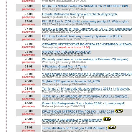
planowany
Warszawa [aktualizacja:15-07-2026]
27-08
MEGA BIG NORMS WARSAW SUMMER '26 IM ROUND-ROBIN
planowany
Warszawa [aktualizacja:15-07-2026]
27-08
Otwarte Mistrzostwa Kwidzyna w szachach klasycznych
planowany
Kwidzyn [aktualizacja:24-07-2026]
27-08
Klub P.Z.Szach. (656 turniej czwartkowy pamięci P. Wajszczyka)
planowany
WARSZAWA [aktualizacja:31-07-2026]
27-08
Szachy w plenerze w Parku Ludowym 16_00-19_00! Zapraszamy!
planowany
Lublin [aktualizacja:30-07-2026]
28-08
I TEBowy Festiwal Szachowy - szachy błyskawiczne (FIDE)
planowany
Bydgoszcz [aktualizacja:02-08-2026]
28-08
OTWARTE MISTRZOSTWA POMORZA ZACHODNIEGO W SZACH
planowany
Świnoujście [
aktualizacja:dzisiaj 13:06
]
28-08
GRAND PRIX POLONII WROCŁAW
planowany
Wrocław [aktualizacja:25-05-2026]
28-08
Warsztaty szachowe w czasie wakacji na Bemowie (28 sierpnia)
planowany
Warszawa [aktualizacja:04-06-2026]
28-08
V Piekielne Grand Prix - 4 Turniej
planowany
Ustroń [aktualizacja:06-06-2026]
28-08
V Międzynarodowe Szachowe Ind. i Rodzinne GP Chrzanowa 202
planowany
Chrzanów Klub Szachowy Szpitalna 1 [aktualizacja:18-06-2026]
28-08
Szybkie FIDE granie w Hetmanie 24_2026
planowany
Warszawa [aktualizacja:21-06-2026]
28-08
Turniej na V i IV kategorię dla zawodników z 2013 r. i młodszych.
planowany
Radzyń Podlaski [aktualizacja:07-07-2026]
28-08
Turniej na V i IV kategorię dla zawodników z 2012 r. i starszych.
planowany
Radzyń Podlaski [aktualizacja:07-07-2026]
28-08
Grand Prix Białegostoku "Lato-Jesień 2026" - 4. runda rapid
planowany
Białystok [aktualizacja:25-07-2026]
28-08
DRUŻYNOWE MISTRZOSTWA POLSKI II LIGA 2026
planowany
Jastrzębie Góra [aktualizacja:05-08-2026]
28-08
Symultana z GM Mirosławem Grabarczykiem
planowany
Świnoujście [aktualizacja:05-08-2026]
28-08
Turniej dla dzieci do 16 lat ( do 1200 PZSzach )
planowany
Świnoujście [aktualizacja:05-08-2026]