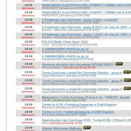
planowany
PAWŁOWICE [aktualizacja:24-06-2026]
19-09
PAWŁOWICKI KLASYFIKACYJNY OTWARTY TURNIEJ NA II KATEG
planowany
PAWŁOWICE [aktualizacja:24-06-2026]
19-09
PAWŁOWICKI KLASYFIKACYJNY OTWARTY TURNIEJ NA III KATEG
planowany
PAWŁOWICE [aktualizacja:24-06-2026]
19-09
II Powiatowa Liga Szachowa - grupa A Open - turniej #3
planowany
Brzesko - Mokrzyska [aktualizacja:23-06-2026]
19-09
II Powiatowa Liga Szachowa - grupa B 2012 i mł. oraz do 1600 - t
planowany
Brzesko - Mokrzyska [aktualizacja:23-06-2026]
19-09
II Powiatowa Liga Szachowa - grupa C 2016 i mł. oraz do 1400 - t
planowany
Brzesko - Mokrzyska [aktualizacja:23-06-2026]
19-09
POLSCA Baltic Chess Open 2026
planowany
Ystad - Świnoujście [aktualizacja:23-06-2026]
19-09
V GWARKOWSKI RAPID do lat 10
planowany
Tarnowskie Góry [aktualizacja:22-07-2026]
19-09
V GWARKOWSKI RAPID do lat 14
planowany
Tarnowskie Góry [aktualizacja:22-07-2026]
19-09
Pokolenia dla klubu klub dla pokoleń RÓŻNE GRUPY
planowany
Wierzchosławice [
aktualizacja:dzisiaj 06:35
]
19-09
Turniej Szachowy z okazji Dni Czechowic-Dziedzic - grupa A
planowany
Ligota Miliardowice [aktualizacja:05-08-2026]
19-09
Turniej Szachowy z okazji Dni Czechowic-Dziedzic - grupa B
planowany
Ligota Miliardowice [aktualizacja:05-08-2026]
19-09
Turniej Szachowy z okazji Dni Czechowic-Dziedzic - grupa C
planowany
Ligota Miliardowice [aktualizacja:05-08-2026]
19-09
Błyskawiczny Turniej Szachowy 50-lecia K.Sz. "HAŃCZA" Suwałki
planowany
Suwałki [
aktualizacja:wczoraj 21:35
]
19-09
Turniej na III (III i II kobiecą) kategorię w Child Kingdom
planowany
Warszawa [aktualizacja:26-07-2026]
19-09
Turniej na II (II i I kobiecą) kategorię w Child Kingdom
planowany
Warszawa [aktualizacja:26-07-2026]
19-09
Świętokrzyska Liga Szachowa 2026 - Turniej III (B) - PZSzach 1
planowany
Kielce [
aktualizacja:dzisiaj 10:35
]
19-09
Otwarte Mistrzostwa Malborka
planowany