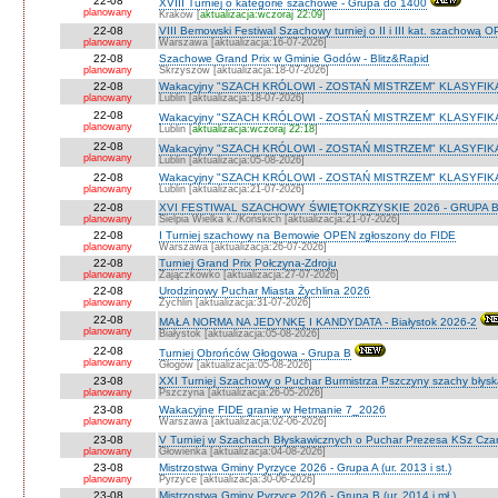
22-08
XVIII Turniej o kategorie szachowe - Grupa do 1400
planowany
Kraków [
aktualizacja:wczoraj 22:09
]
22-08
VIII Bemowski Festiwal Szachowy turniej o II i III kat. szachową 
planowany
Warszawa [aktualizacja:16-07-2026]
22-08
Szachowe Grand Prix w Gminie Godów - Blitz&Rapid
planowany
Skrzyszów [aktualizacja:18-07-2026]
22-08
Wakacyjny "SZACH KRÓLOWI - ZOSTAŃ MISTRZEM" KLASYFIK
planowany
Lublin [aktualizacja:18-07-2026]
22-08
Wakacyjny "SZACH KRÓLOWI - ZOSTAŃ MISTRZEM" KLASYFIK
planowany
Lublin [
aktualizacja:wczoraj 22:18
]
22-08
Wakacyjny "SZACH KRÓLOWI - ZOSTAŃ MISTRZEM" KLASYFI
planowany
Lublin [aktualizacja:05-08-2026]
22-08
Wakacyjny "SZACH KRÓLOWI - ZOSTAŃ MISTRZEM" KLASYFIKA
planowany
Lublin [aktualizacja:21-07-2026]
22-08
XVI FESTIWAL SZACHOWY ŚWIĘTOKRZYSKIE 2026 - GRUPA 
planowany
Sielpia Wielka k./Końskich [aktualizacja:21-07-2026]
22-08
I Turniej szachowy na Bemowie OPEN zgłoszony do FIDE
planowany
Warszawa [aktualizacja:26-07-2026]
22-08
Turniej Grand Prix Połczyna-Zdroju
planowany
Zajączkówko [aktualizacja:27-07-2026]
22-08
Urodzinowy Puchar Miasta Żychlina 2026
planowany
Żychlin [aktualizacja:31-07-2026]
22-08
MAŁA NORMA NA JEDYNKĘ I KANDYDATA - Białystok 2026-2
planowany
Białystok [aktualizacja:05-08-2026]
22-08
Turniej Obrońców Głogowa - Grupa B
planowany
Głogów [aktualizacja:05-08-2026]
23-08
XXI Turniej Szachowy o Puchar Burmistrza Pszczyny szachy błys
planowany
Pszczyna [aktualizacja:26-05-2026]
23-08
Wakacyjne FIDE granie w Hetmanie 7_2026
planowany
Warszawa [aktualizacja:02-06-2026]
23-08
V Turniej w Szachach Błyskawicznych o Puchar Prezesa KSz Cza
planowany
Głowienka [aktualizacja:04-08-2026]
23-08
Mistrzostwa Gminy Pyrzyce 2026 - Grupa A (ur. 2013 i st.)
planowany
Pyrzyce [aktualizacja:30-06-2026]
23-08
Mistrzostwa Gminy Pyrzyce 2026 - Grupa B (ur. 2014 i mł.)