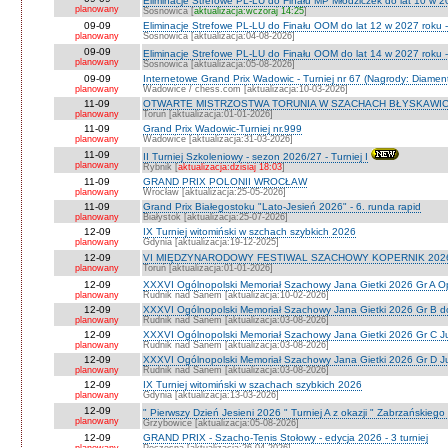
Eliminacje Strefowe PL-LU do Finału MP Młodziczek do lat 10 w 2
planowany
Sosnowica [
aktualizacja:wczoraj 14:25
]
09-09
Eliminacje Strefowe PL-LU do Finału OOM do lat 12 w 2027 roku 
planowany
Sosnowica [aktualizacja:04-08-2026]
09-09
Eliminacje Strefowe PL-LU do Finału OOM do lat 14 w 2027 roku 
planowany
Sosnowica [aktualizacja:05-08-2026]
09-09
Internetowe Grand Prix Wadowic - Turniej nr 67 (Nagrody: Diamen
planowany
Wadowice / chess.com [aktualizacja:10-03-2026]
11-09
OTWARTE MISTRZOSTWA TORUNIA W SZACHACH BŁYSKAWIC
planowany
Toruń [aktualizacja:01-01-2026]
11-09
Grand Prix Wadowic-Turniej nr.999
planowany
Wadowice [aktualizacja:31-03-2026]
11-09
II Turniej Szkoleniowy - sezon 2026/27 - Turniej I
planowany
Rybnik [
aktualizacja:dzisiaj 18:03
]
11-09
GRAND PRIX POLONII WROCŁAW
planowany
Wrocław [aktualizacja:25-05-2026]
11-09
Grand Prix Białegostoku "Lato-Jesień 2026" - 6. runda rapid
planowany
Białystok [aktualizacja:25-07-2026]
12-09
IX Turniej witomiński w szchach szybkich 2026
planowany
Gdynia [aktualizacja:19-12-2025]
12-09
VI MIĘDZYNARODOWY FESTIWAL SZACHOWY KOPERNIK 202
planowany
Toruń [aktualizacja:01-01-2026]
12-09
XXXVI Ogólnopolski Memoriał Szachowy Jana Gietki 2026 Gr A 
planowany
Rudnik nad Sanem [aktualizacja:10-02-2026]
12-09
XXXVI Ogólnopolski Memoriał Szachowy Jana Gietki 2026 Gr B 
planowany
Rudnik nad Sanem [aktualizacja:03-08-2026]
12-09
XXXVI Ogólnopolski Memoriał Szachowy Jana Gietki 2026 Gr C Ju
planowany
Rudnik nad Sanem [aktualizacja:03-08-2026]
12-09
XXXVI Ogólnopolski Memoriał Szachowy Jana Gietki 2026 Gr D Jun.
planowany
Rudnik nad Sanem [aktualizacja:03-08-2026]
12-09
IX Turniej witomiński w szachach szybkich 2026
planowany
Gdynia [aktualizacja:13-03-2026]
12-09
" Pierwszy Dzień Jesieni 2026 " Turniej A z okazji " Zabrzańskiego
planowany
Grzybowice [aktualizacja:05-08-2026]
12-09
GRAND PRIX - Szacho-Tenis Stołowy - edycja 2026 - 3 turniej