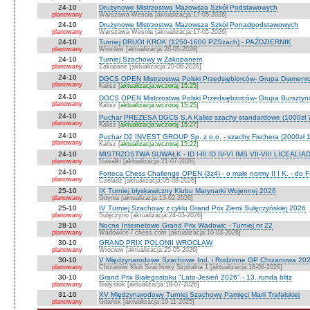
24-10
Drużynowe Mistrzostwa Mazowsza Szkół Podstawowych
planowany
Warszawa-Wesoła [aktualizacja:17-05-2026]
24-10
Drużynowe Mistrzostwa Mazowsza Szkół Ponadpodstawowych
planowany
Warszawa Wesoła [aktualizacja:17-05-2026]
24-10
Turniej DRUGI KROK (1250-1600 PZSzach) - PAŹDZIERNIK
planowany
Wrocław [aktualizacja:28-05-2026]
24-10
Turniej Szachowy w Zakopanem
planowany
Zakopane [aktualizacja:20-06-2026]
24-10
DGCS OPEN Mistrzostwa Polski Przedsiębiorców- Grupa Diament
planowany
Kalisz [
aktualizacja:wczoraj 15:25
]
24-10
DGCS OPEN Mistrzostwa Polski Przedsiębiorców- Grupa Burszty
planowany
Kalisz [
aktualizacja:wczoraj 15:25
]
24-10
Puchar PREZESA DGCS S.A Kalisz szachy standardowe (1000zł 
planowany
Kalisz [
aktualizacja:wczoraj 15:27
]
24-10
Puchar D2 INVEST GROUP Sp. z o.o. - szachy Fischera (2000zł 1
planowany
Kalisz [
aktualizacja:wczoraj 15:22
]
24-10
MISTRZOSTWA SUWAŁK - ID I-III ID IV-VI IMS VII-VIII LICEALIA
planowany
Suwałki [aktualizacja:21-07-2026]
24-10
Forteca Chess Challenge OPEN (3z4) - o małe normy II I K. - do F
planowany
Czeladź [aktualizacja:05-08-2026]
25-10
IX Turniej błyskawiczny Klubu Marynarki Wojennej 2026
planowany
Gdynia [aktualizacja:13-02-2026]
25-10
IV Turniej Szachowy z cyklu Grand Prix Ziemi Sulęczyńskiej 2026
planowany
Sulęczyno [aktualizacja:24-03-2026]
28-10
Nocne Internetowe Grand Prix Wadowic - Turniej nr 22
planowany
Wadowice / chess.com [aktualizacja:10-03-2026]
30-10
GRAND PRIX POLONII WROCŁAW
planowany
Wrocław [aktualizacja:25-05-2026]
30-10
V Międzynarodowe Szachowe Ind. i Rodzinne GP Chrzanowa 2026
planowany
Chrzanów Klub Szachowy Szpitalna 1 [aktualizacja:18-06-2026]
30-10
Grand Prix Białegostoku "Lato-Jesień 2026" - 13. runda blitz
planowany
Białystok [aktualizacja:18-07-2026]
31-10
XV Międzynarodowy Turniej Szachowy Pamięci Marii Trafalskiej
planowany
Gdańsk [aktualizacja:10-11-2025]