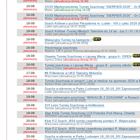
planowany
Mielec [
aktualizacja:dzisiaj 16:44
]
16-08
XXXII Międzynarodowy Turniej Szachowy "SIERPIEŃ 2026" - Gr B
planowany
Mielec [
aktualizacja:wczoraj 14:19
]
16-08
XXXII Międzynarodowy Turniej Szachowy "SIERPIEŃ 2026" - Gr C J
planowany
Mielec [
aktualizacja:dzisiaj 16:40
]
16-08
Szach Królowi o puchar Prezydenta m. Lublin - VIII z cyklu 2026
planowany
Lublin [aktualizacja:18-07-2026]
16-08
Szach Królowi -Turniej Młodych Talentów do 14 lat - (na V i IV i III
planowany
Lublin [aktualizacja:02-08-2026]
16-08
Wakacyjny Turniej na kategorie I
planowany
Suwałki [aktualizacja:05-08-2026]
16-08
Prezentacja szachowa
planowany
Biejków 136 A gmina Promna [aktualizacja:22-07-2026]
16-08
Otwarty Turniej Szachowy o Lipową Wieżę - grupa A - OPEN
planowany
Lipnica Dolna [
aktualizacja:dzisiaj 06:51
]
16-08
Turniej szachowy o Lipową Wieżę - grupa B - juniorzy młodsi
planowany
Lipnica Dolna [
aktualizacja:dzisiaj 15:13
]
17-08
#8 Półkolonie w UKS Twierdzy Mokotów
planowany
Warszawa [aktualizacja:15-05-2026]
18-08
Turniej Szachowy w ramach: Lato w mieście na sportowo 2026 w Bie
planowany
Bielsko-Biała [aktualizacja:08-07-2026]
18-08
Szachy w plenerze w Parku Ludowym 16_00-19_00! Zapraszamy!
planowany
Lublin [aktualizacja:30-07-2026]
19-08
Obóz rekreacyjno-szachowy "WAKACJE Z SZACHAMI" w Rowach
planowany
Rowy [aktualizacja:05-08-2026]
19-08
XVI Letni Turniej Szachowy w Amfiteatrze
planowany
Tarnów [aktualizacja:30-05-2026]
19-08
Złap Króla Turniej Szachowy LCA Polanka Pod Altaną- Otwarty
planowany
KROSNO [aktualizacja:04-08-2026]
20-08
Klub P.Z.Szach. (654 turniej czwartkowy pamięci P. Wajszczyka)
planowany
Warszawa [aktualizacja:31-07-2026]
20-08
Klub P.Z.Szach. (655 turniej czwartkowy pamięci P. Wajszczyka)
planowany
Warszawa [aktualizacja:22-07-2026]
20-08
Szachy w plenerze w Parku Ludowym 16_00-19_00! Zapraszamy!
planowany
Lublin [aktualizacja:30-07-2026]