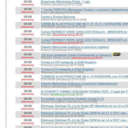
04-09
Drużynowe Mistrzostwa Polski - I Liga
planowany
Chotowa [aktualizacja:23-07-2026]
04-09
7 Turniej TOROTAX Mistrzostwa Powiatu w szachach błyskawiczn
planowany
Łowicz [aktualizacja:05-08-2026]
05-09
Turniej o Puchar Bachusa
planowany
Zielona Góra [aktualizacja:18-01-2026]
05-09
TURNIEJE KLASYFIKACYJNE NA V; IV; III; II; I KATEGORIĘ OR
planowany
STRUMIEŃ [aktualizacja:25-07-2026]
05-09
Turniej PIERWSZY KROK (1000-1200 PZSzach) - WRZESIEŃ do l
planowany
Wrocław [
aktualizacja:dzisiaj 08:47
]
05-09
Turniej PIERWSZY KROK (1000-1200 PZSzach) - WRZESIEŃ od l
planowany
Wrocław [
aktualizacja:dzisiaj 08:47
]
05-09
Otwarte Mistrzostwa Kwidzyna w szachach szybkich
planowany
Kwidzyn [aktualizacja:24-07-2026]
05-09
150 lecie powstania Szkoły Podstawowej w Piekarach
planowany
PIEKARY (Gmina Liszki) [
aktualizacja:dzisiaj 06:23
]
05-09
Turniej na V-IV kategorię w Child Kingdom
planowany
Warszawa [aktualizacja:26-07-2026]
05-09
Turniej na IV kategorię w Child Kingdom
planowany
Warszawa [aktualizacja:26-07-2026]
06-09
TURNIEJE KLASYFIKACYJNE NA V; IV KATEGORIĘ oraz III KOB
planowany
STRUMIEŃ [aktualizacja:25-07-2026]
06-09
Otwarte Mistrzostwa Kwidzyna w szachach błyskawicznych
planowany
Kwidzyn [aktualizacja:24-07-2026]
06-09
III OTWARTY TURNIEJ SZACHOWY RYBNIK 2026 - 3 rapid (do F
planowany
Rybnik [
aktualizacja:wczoraj 16:07
]
08-09
Knurowska Liga Szachów Szybkich turniej 6 z 8
planowany
Knurów Szczygłowice [aktualizacja:19-07-2026]
09-09
Eliminacje Strefowe PL-LU do Finału MP Młodzików do lat 10 w 20
planowany
Sosnowica [aktualizacja:04-08-2026]
09-09
Eliminacje Strefowe PL-LU do Finału OOM do lat 12 w 2027 roku -
planowany
Sosnowica [aktualizacja:04-08-2026]
09-09
Eliminacje Strefowe PL-LU do Finału OOM do lat 14 w 2027 roku 
planowany
Sosnowica [aktualizacja:04-08-2026]
09-09