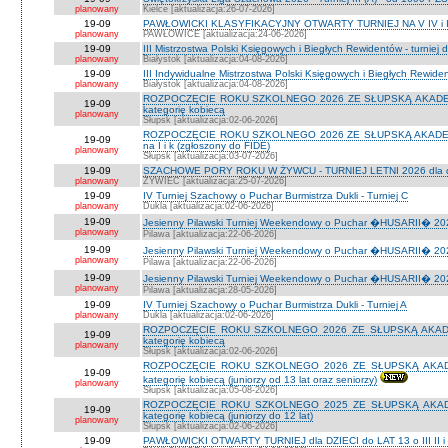
planowany
Kielce [aktualizacja:26-07-2026]
19-09
PAWŁOWICKI KLASYFIKACYJNY OTWARTY TURNIEJ NA V IV i I
planowany
PAWŁOWICE [aktualizacja:24-06-2026]
19-09
III Mistrzostwa Polski Księgowych i Biegłych Rewidentów - turniej d
planowany
Białystok [aktualizacja:04-08-2026]
19-09
III Indywidualne Mistrzostwa Polski Księgowych i Biegłych Rewid
planowany
Białystok [aktualizacja:04-08-2026]
ROZPOCZĘCIE ROKU SZKOLNEGO 2026 ZE SŁUPSKĄ AKADEMIĄ 
19-09
kategorię kobiecą
planowany
Słupsk [aktualizacja:02-06-2026]
ROZPOCZĘCIE ROKU SZKOLNEGO 2026 ZE SŁUPSKĄ AKADEMIĄ
19-09
na I i k (zgłoszony do FIDE)
planowany
Słupsk [aktualizacja:03-07-2026]
19-09
SZACHOWE PORY ROKU W ŻYWCU - TURNIEJ LETNI 2026 dla dzie
planowany
ŻYWIEC [aktualizacja:25-07-2026]
19-09
IV Turniej Szachowy o Puchar Burmistrza Dukli - Turniej C
planowany
Dukla [aktualizacja:02-06-2026]
19-09
Jesienny Pilawski Turniej Weekendowy o Puchar �HUSARII� 2026
planowany
Pilawa [aktualizacja:22-06-2026]
19-09
Jesienny Pilawski Turniej Weekendowy o Puchar �HUSARII� 2026
planowany
Pilawa [aktualizacja:22-06-2026]
19-09
Jesienny Pilawski Turniej Weekendowy o Puchar �HUSARII� 2026
planowany
Pilawa [aktualizacja:28-05-2026]
19-09
IV Turniej Szachowy o Puchar Burmistrza Dukli - Turniej A
planowany
Dukla [aktualizacja:02-06-2026]
ROZPOCZĘCIE ROKU SZKOLNEGO 2026 ZE SŁUPSKĄ AKADEMI
19-09
kategorię kobiecą
planowany
Słupsk [aktualizacja:02-06-2026]
ROZPOCZĘCIE ROKU SZKOLNEGO 2026 ZE SŁUPSKĄ AKADEMI
19-09
kategorię kobiecą (juniorzy od 13 lat oraz seniorzy)
planowany
Słupsk [aktualizacja:05-08-2026]
ROZPOCZĘCIE ROKU SZKOLNEGO 2025 ZE SŁUPSKĄ AKADEMI
19-09
kategorię kobiecą (juniorzy do 12 lat)
planowany
Słupsk [aktualizacja:02-06-2026]
19-09
PAWŁOWICKI OTWARTY TURNIEJ dla DZIECI do LAT 13 o III II i I