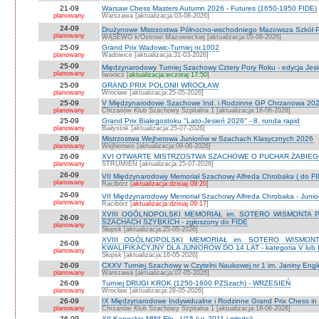
21-09
Warsaw Chess Masters Autumn 2026 - Futures (1650-1950 FIDE)
planowany
Warszawa [aktualizacja:03-08-2026]
24-09
Drużynowe Mistrzostwa Północno-wschodniego Mazowsza Szkół
planowany
WĄSEWO k/Ostrowi Mazowieckiej [aktualizacja:05-08-2026]
25-09
Grand Prix Wadowic-Turniej nr.1002
planowany
Wadowice [aktualizacja:31-03-2026]
25-09
Międzynarodowy Turniej Szachowy Cztery Pory Roku - edycja Jes
planowany
Iwonicz [
aktualizacja:wczoraj 17:50
]
25-09
GRAND PRIX POLONII WROCŁAW
planowany
Wrocław [aktualizacja:25-05-2026]
25-09
V Międzynarodowe Szachowe Ind. i Rodzinne GP Chrzanowa 2026
planowany
Chrzanów Klub Szachowy Szpitalna 1 [aktualizacja:18-06-2026]
25-09
Grand Prix Białegostoku "Lato-Jesień 2026" - 8. runda rapid
planowany
Białystok [aktualizacja:25-07-2026]
26-09
Mistrzostwa Wejherowa Juniorów w Szachach Klasycznych 2026
planowany
Wejherowo [aktualizacja:09-06-2026]
26-09
XVI OTWARTE MISTRZOSTWA SZACHOWE O PUCHAR ŻABIEGO K
planowany
STRUMIEŃ [aktualizacja:25-07-2026]
26-09
VII Międzynarodowy Memoriał Szachowy Alfreda Chrobaka ( do FI
planowany
Racibórz [
aktualizacja:dzisiaj 09:20
]
26-09
VII Międzynarodowy Memoriał Szachowy Alfreda Chrobaka - Junior
planowany
Racibórz [
aktualizacja:dzisiaj 09:17
]
XVIII OGÓLNOPOLSKI MEMORIAŁ im. SOTERO WISMONTA 
26-09
SZACHACH SZYBKICH - zgłoszony do FIDE
planowany
Słupsk [aktualizacja:25-05-2026]
XVIII OGÓLNOPOLSKI MEMORIAŁ im. SOTERO WISMON
26-09
KWALIFIKACYJNY DLA JUNIORÓW DO 14 LAT - kategoria V lub IV 
planowany
Słupsk [aktualizacja:16-05-2026]
26-09
CXXV Turniej Szachowy w Czytelni Naukowej nr 1 im. Janiny Engler
planowany
Warszawa [aktualizacja:07-05-2026]
26-09
Turniej DRUGI KROK (1250-1600 PZSzach) - WRZESIEŃ
planowany
Wrocław [aktualizacja:28-05-2026]
26-09
IX Międzynarodowe Indywidualne i Rodzinne Grand Prix Chess i
planowany
Chrzanów Klub Szachowy Szpitalna 1 [aktualizacja:18-06-2026]
26-09
XII Koneckie MINI-Elo - U15 (ur. 2011 i młodsi)