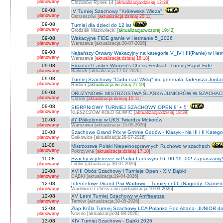
planowany
Chrzanów Rynek 14 [
aktualizacja:dzisiaj 12:29
]
09-08
IV Turniej Szachowy "Królewska Wieża"
planowany
Ostrzeszów [
aktualizacja:dzisiaj 20:11
]
09-08
Turniej dla dzieci do 12 lat
planowany
Grodzisk Mazowiecki [
aktualizacja:wczoraj 19:42
]
09-08
Wakacyjne FIDE granie w Hetmanie 5_2026
planowany
Warszawa [aktualizacja:30-07-2026]
09-08
Najtańszy Otwarty Wakacyjny na kategorie V_IV i III(Panie) w He
planowany
Warszawa [
aktualizacja:dzisiaj 18:18
]
09-08
Emanuel Lasker Women's Chess Festival - Turniej Rapid Fide
planowany
Barlinek [aktualizacja:17-07-2026]
09-08
Turniej Szachowy "Cudu nad Wisłą" im. generała Tadeusza Jord
planowany
Radom [
aktualizacja:wczoraj 21:59
]
09-08
DRUŻYNOWE MISTRZOSTWA ŚLĄSKA JUNIORÓW W SZACHACH S
planowany
Ustroń [
aktualizacja:dzisiaj 15:11
]
09-08
SIERPNIOWY TURNIEJ SZACHOWY OPEN 8' + 5"
planowany
KLESZCZÓW KOŁO GLIWIC [
aktualizacja:dzisiaj 18:39
]
10-08
#7 Półkolonie w UKS Twierdzy Mokotów
planowany
Warszawa [aktualizacja:15-05-2026]
10-08
Szachowe Grand Prix w Gminie Godów - Klasyk - Na III i II Katego
planowany
Gołkowice [aktualizacja:28-07-2026]
11-08
Mistrzostwa Polski Niepełnosprawnych Ruchowo w szachach
planowany
Pokrzywna [
aktualizacja:dzisiaj 17:10
]
11-08
Szachy w plenerze w Parku Ludowym 16_00-19_00! Zapraszamy!
planowany
Lublin [aktualizacja:30-07-2026]
12-08
XVIII Obóz Szachowy i Turnieje Open - XIV Dąbki
planowany
DĄBKI [aktualizacja:29-04-2026]
12-08
Internetowe Grand Prix Wadowic - Turniej nr 66 (Nagrody: Diamen
planowany
Wadowice / chess.com [aktualizacja:10-03-2026]
12-08
XV Letni Turniej Szachowy w Amfiteatrze
planowany
Tarnów [aktualizacja:30-05-2026]
12-08
Złap Króla Turniej Szachowy LCA Polanka Pod Altaną- JUNIOR do 
planowany
Krosno [aktualizacja:04-08-2026]
13-08
XIV Turniej Szachowy - Dąbki 2026