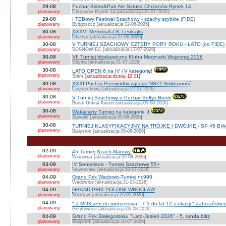
29-08
Puchar Bistro&Pub Ale Sztuka Chrzanów Rynek 14
planowany
Chrzanów Rynek 14 [aktualizacja:31-07-2026]
29-08
I TEBowy Festiwal Szachowy - szachy szybkie (FIDE)
planowany
Bydgoszcz [aktualizacja:02-08-2026]
30-08
XXXVI Memoriał J.S. Leokajtis
planowany
Olsztyn [aktualizacja:27-06-2026]
30-08
V TURNIEJ SZACHOWY CZTERY PORY ROKU - LATO (do FIDE)
planowany
SOSNOWIEC [aktualizacja:17-07-2026]
30-08
VII Turniej błyskawiczny Klubu Marynarki Wojennej 2026
planowany
Gdynia [aktualizacja:31-07-2026]
30-08
LATO OPEN 6 na IV i V kategorię!
planowany
Śrem [
aktualizacja:dzisiaj 12:01
]
30-08
XXXI Puchar Przewodniczącego NSZZ Solidarność
planowany
Częstochowa [aktualizacja:27-07-2026]
30-08
V Turniej Szachowy o Puchar Sołtys Borsk
planowany
Borsk Gmina Karsin [aktualizacja:05-08-2026]
30-08
Wakacyjny Turniej na kategorie II
planowany
Suwałki [aktualizacja:05-08-2026]
30-08
TURNIEJ KLASYFIKACYJNY NA TRÓJKĘ I DWÓJKĘ - SP 45 BI
planowany
Białystok [aktualizacja:05-08-2026]
02-09
45 Turniej Szach-Matowy
planowany
Wiśniowa [aktualizacja:05-08-2026]
03-09
IV Senioriada - Turniej Szachowy 55+
planowany
Inowrocław [aktualizacja:10-07-2026]
04-09
Grand Prix Wadowic-Turniej nr.998
planowany
Wadowice [aktualizacja:31-03-2026]
04-09
GRAND PRIX POLONII WROCŁAW
planowany
Wrocław [aktualizacja:25-05-2026]
04-09
" Z MOK-iem do mistrzostwa " T 1 do lat 12 z okazji " Zabrzańskie
planowany
Grzybowice [aktualizacja:05-08-2026]
04-09
Grand Prix Białegostoku "Lato-Jesień 2026" - 5. runda blitz
planowany
Białystok [aktualizacja:10-07-2026]