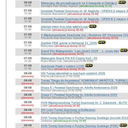
06-08
Wakacyjny dla początkujących na 4 kategorię w Ostrołęce
06-08
Ostrołęka Park Wodny Aqarium [
aktualizacja:wczoraj 11:13
]
07-08
Grodziski Festiwal Szachowy im. M. Najdorfa - OPEN A (I miejsce 
07-08
Grodzisk Mazowiecki [
aktualizacja:dzisiaj 16:49
]
07-08
Grodziski Festiwal Szachowy im. M. Najdorfa - OPEN B (I miejsce 
07-08
Grodzisk Mazowiecki [
aktualizacja:dzisiaj 16:52
]
07-08
GRAND PRIX POLONII WROCŁAW
07-08
Wrocław [
aktualizacja:dzisiaj 08:46
]
07-08
V Międzynarodowe Szachowe Ind. i Rodzinne GP Chrzanowa 202
07-08
Chrzanów Klub Szachowy Szpitalna 1 [
aktualizacja:dzisiaj 18:54
]
07-08
Szybkie FIDE granie w Hetmanie 21_2026
07-08
Warszawa [
aktualizacja:dzisiaj 19:11
]
07-08
Grand Prix Białegostoku "Lato-Jesień 2026" - 1. runda blitz
07-08
Białystok [
aktualizacja:dzisiaj 19:55
]
07-08
Wakacyjne Grand Prix KS Czarny Koń - 04
07-08
Nowe Miasto Lub. [aktualizacja:03-08-2026]
07-08
Szachowe Piątki z Liskiem 17/26
07-08
Lisia Góra [
aktualizacja:dzisiaj 20:09
]
08-08
VIII Turniej witomiński w szachach szybkich 2026
planowany
Gdynia [aktualizacja:27-02-2026]
08-08
Turniej "Droga do Arcymistrza" KOMUNIKAT WKRÓTCE. TURNIEJ O V
planowany
Bolków koło Świdnicy Wałbrzycha Jeleniej Góry [aktualizacja:14-05-2026
08-08
Grupa E | Festiwal Szachowy im. Adolfa Anderssena 2026
planowany
Wrocław [aktualizacja:25-05-2026]
08-08
Grupa F | Festiwal Szachowy im. Adolfa Anderssena 2026
planowany
Wrocław [aktualizacja:25-05-2026]
08-08
XVIII Międzynarodowy Turniej Szachowy im. J. Zukertorta - BLITZ
planowany
Lublin [
aktualizacja:dzisiaj 18:38
]
08-08
XIV Letni Turniej Szachowy w Amfiteatrze
planowany
Tarnów [aktualizacja:30-05-2026]
08-08
XVIII Turniej Szachowy o Puchar Starosty Suskiego (roczniki 201
planowany
Jordanów [
aktualizacja:wczoraj 19:46
]
08-08
XVIII Turniej Szachowy o Puchar Starosty Suskiego (FIDE)