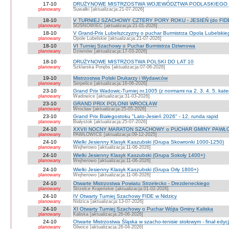
17-10
DRUŻYNOWE MISTRZOSTWA WOJEWÓDZTWA PODLASKIEGO 
planowany
Suwałki [aktualizacja:21-07-2026]
18-10
V TURNIEJ SZACHOWY CZTERY PORY ROKU - JESIEŃ (do FID
planowany
SOSNOWIEC [aktualizacja:21-01-2026]
18-10
V Grand-Prix Lubelszczyzny o puchar Burmistrza Opola Lubelskie
planowany
Opole Lubelskie [aktualizacja:21-07-2026]
18-10
VI Turniej Szachowy o Puchar Burmistrza Dziwnowa
planowany
Dziwnów [aktualizacja:17-03-2026]
18-10
DRUŻYNOWE MISTRZOSTWA POLSKI DO LAT 10
planowany
Szklarska Porębs [aktualizacja:07-06-2026]
19-10
Mistrzostwa Polski Drukarzy i Wydawców
planowany
Serpelice [aktualizacja:16-06-2026]
23-10
Grand Prix Wadowic-Turniej nr.1005 (z normami na 2. 3. 4. 5. kate
planowany
Wadowice [aktualizacja:31-03-2026]
23-10
GRAND PRIX POLONII WROCŁAW
planowany
Wrocław [aktualizacja:25-05-2026]
23-10
Grand Prix Białegostoku "Lato-Jesień 2026" - 12. runda rapid
planowany
Białystok [aktualizacja:25-07-2026]
24-10
XXVII NOCNY MARATON SZACHOWY o PUCHAR GMINY PAWŁOW
planowany
PAWŁOWICE [aktualizacja:09-12-2025]
24-10
Wielki Jesienny Klasyk Kaszubski (Grupa Skowronki 1000-1250)
planowany
Wejherowo [aktualizacja:11-06-2026]
24-10
Wielki Jesienny Klasyk Kaszubski (Grupa Sokoły 1400+)
planowany
Wejherowo [aktualizacja:11-06-2026]
24-10
Wielki Jesienny Klasyk Kaszubski (Grupa Orły 1800+)
planowany
Wejherowo [aktualizacja:11-06-2026]
24-10
Otwarte Mistrzostwa Powiatu Strzelecko - Drezdeneckiego
planowany
Strzelce Krajeńskie [aktualizacja:01-02-2026]
24-10
IV Otwarty Turniej Szachowy FIDE w Nidzicy
planowany
Nidzica [aktualizacja:13-07-2026]
24-10
XI Otwarty Turniej Szachowy o Puchar Wójta Gminy Kaliska
planowany
Kaliska [aktualizacja:26-06-2026]
24-10
Otwarte Mistrzostwa Śląska w szacho-tenisie stołowym - finał edyc
planowany
Gliwice [aktualizacja:26-04-2026]