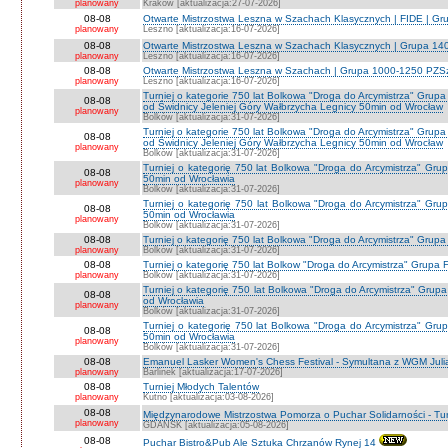
planowany
Kraków [aktualizacja:27-07-2026]
08-08
Otwarte Mistrzostwa Leszna w Szachach Klasycznych | FIDE | G
planowany
Leszno [aktualizacja:16-07-2026]
08-08
Otwarte Mistrzostwa Leszna w Szachach Klasycznych | Grupa 1
planowany
Leszno [aktualizacja:16-07-2026]
08-08
Otwarte Mistrzostwa Leszna w Szachach | Grupa 1000-1250 PZS
planowany
Leszno [aktualizacja:16-07-2026]
Turniej o kategorie 750 lat Bolkowa "Droga do Arcymistrza" G
08-08
od Świdnicy Jeleniej Góry Wałbrzycha Legnicy 50min od Wrocław
planowany
Bolków [aktualizacja:31-07-2026]
Turniej o kategorie 750 lat Bolkowa "Droga do Arcymistrza" G
08-08
od Świdnicy Jeleniej Góry Wałbrzycha Legnicy 50min od Wrocław
planowany
Bolków [aktualizacja:31-07-2026]
Turniej o kategorię 750 lat Bolkowa "Droga do Arcymistrza" Gr
08-08
50min od Wrocławia
planowany
Bolków [aktualizacja:31-07-2026]
Turniej o kategorię 750 lat Bolkowa "Droga do Arcymistrza" Gr
08-08
50min od Wrocławia
planowany
Bolków [aktualizacja:31-07-2026]
08-08
Turniej o kategorię 750 lat Bolkowa "Droga do Arcymistrza" Grup
planowany
Bolków [aktualizacja:31-07-2026]
08-08
Turniej o kategorię 750 lat Bolkow "Droga do Arcymistrza" Grupa F
planowany
Bolków [aktualizacja:31-07-2026]
Turniej o kategorię 750 lat Bolkowa "Droga do Arcymistrza" Gru
08-08
od Wrocławia
planowany
Bolków [aktualizacja:31-07-2026]
Turniej o kategorię 750 lat Bolkowa "Droga do Arcymistrza" Gr
08-08
50min od Wrocławia
planowany
Bolków [aktualizacja:31-07-2026]
08-08
Emanuel Lasker Women's Chess Festival - Symultana z WGM Julią
planowany
Barlinek [aktualizacja:17-07-2026]
08-08
Turniej Młodych Talentów
planowany
Kutno [aktualizacja:03-08-2026]
08-08
Międzynarodowe Mistrzostwa Pomorza o Puchar Solidarności - Tur
planowany
GDAŃSK [aktualizacja:05-08-2026]
08-08
Puchar Bistro&Pub Ale Sztuka Chrzanów Rynej 14