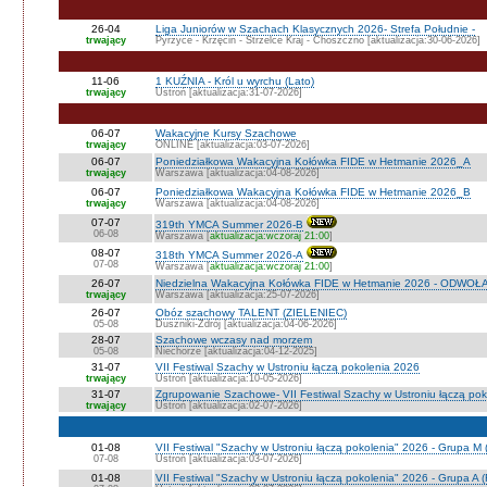
26-04
Liga Juniorów w Szachach Klasycznych 2026- Strefa Południe -
trwający
Pyrzyce - Krzęcin - Strzelce Kraj - Choszczno [aktualizacja:30-06-2026]
11-06
1 KUŹNIA - Król u wyrchu (Lato)
trwający
Ustroń [aktualizacja:31-07-2026]
06-07
Wakacyjne Kursy Szachowe
trwający
ONLINE [aktualizacja:03-07-2026]
06-07
Poniedziałkowa Wakacyjna Kołówka FIDE w Hetmanie 2026_A
trwający
Warszawa [aktualizacja:04-08-2026]
06-07
Poniedziałkowa Wakacyjna Kołówka FIDE w Hetmanie 2026_B
trwający
Warszawa [aktualizacja:04-08-2026]
07-07
319th YMCA Summer 2026-B
06-08
Warszawa [
aktualizacja:wczoraj 21:00
]
08-07
318th YMCA Summer 2026-A
07-08
Warszawa [
aktualizacja:wczoraj 21:00
]
26-07
Niedzielna Wakacyjna Kołówka FIDE w Hetmanie 2026 - ODWOŁ
trwający
Warszawa [aktualizacja:25-07-2026]
26-07
Obóz szachowy TALENT (ZIELENIEC)
05-08
Duszniki-Zdrój [aktualizacja:04-06-2026]
28-07
Szachowe wczasy nad morzem
05-08
Niechorze [aktualizacja:04-12-2025]
31-07
VII Festiwal Szachy w Ustroniu łączą pokolenia 2026
trwający
Ustroń [aktualizacja:10-05-2026]
31-07
Zgrupowanie Szachowe- VII Festiwal Szachy w Ustroniu łączą po
trwający
Ustroń [aktualizacja:02-07-2026]
01-08
VII Festiwal "Szachy w Ustroniu łączą pokolenia" 2026 - Grupa M
07-08
Ustroń [aktualizacja:03-07-2026]
01-08
VII Festiwal "Szachy w Ustroniu łączą pokolenia" 2026 - Grupa A