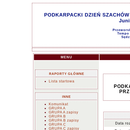
PODKARPACKI DZIEŃ SZACHÓW 
Juni
Przeworsk
Tempo g
Sędz
MENU
RAPORTY GŁÓWNE
Lista startowa
PODKA
PRZ
INNE
Komunikat
GRUPA A
GRUPA A zapisy
GRUPA B
GRUPA B zapisy
Data ro
GRUPA C
GRUPA C zapisy