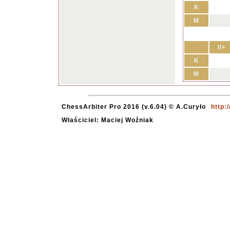
K
M
II+
K
M
ChessArbiter Pro 2016 (v.6.04) © A.Curyło
http:
Właściciel: Maciej Woźniak