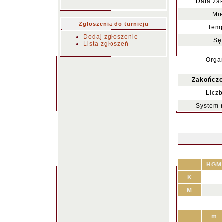
Data za
Mie
Zgłoszenia do turnieju
Temp
Dodaj zgłoszenie
Sę
Lista zgłoszeń
Organ
Zakończo
Liczb
System 
HGM
K
M
m