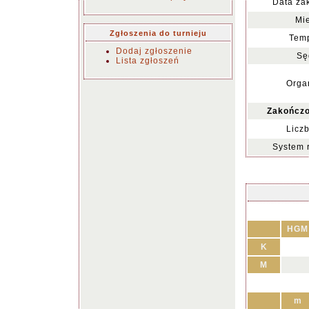
Data za
Mie
Zgłoszenia do turnieju
Temp
Dodaj zgłoszenie
Sę
Lista zgłoszeń
Organ
Zakończo
Liczb
System 
HGM
K
M
m