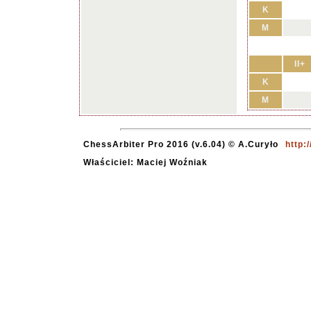
K
M
II+
K
M
ChessArbiter Pro 2016 (v.6.04) © A.Curyło
http:
Właściciel: Maciej Woźniak