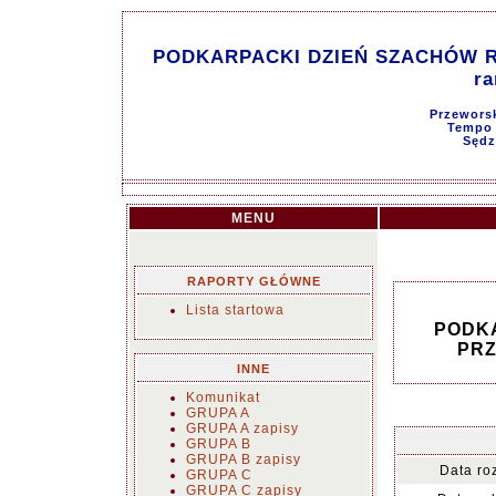
PODKARPACKI DZIEŃ SZACHÓW RO
ra
Przeworsk
Tempo g
Sędz
MENU
RAPORTY GŁÓWNE
Lista startowa
PODKA
PRZ
INNE
Komunikat
GRUPA A
GRUPA A zapisy
GRUPA B
GRUPA B zapisy
Data ro
GRUPA C
GRUPA C zapisy