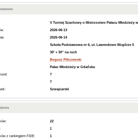
stawowe
V Turniej Szachowy o Mistrzostwo Pałacu Młodzieży w
ia:
2026-06-13
ia:
2026-06-14
Szkoła Podstawowa nr 6, ul. Lawendowe Wzgórze 5
30' + 30'' na ruch
Bogusz Piliczewski
Pałac Młodzieży w Gdańsku
rund:
7
7
wek:
Szwajcarski
iejowa
ków:
22
:
1
ków z rankingiem FIDE:
1