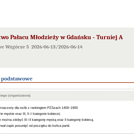
two Pałacu Młodzieży w Gdańsku - Turniej A
we Wzgórze 5 2026-06-13/2026-06-14
e podstawowe
ego (organizatora)
zeznaczony dla osób z rankingiem PZSzach 1400–1900
gorie męskie oraz III, II i I kategorie kobiece).
e można zdobyć III i II kategorię męską oraz II kategorię kobiecą.
wał zapis posunięć od początku do końca partii.