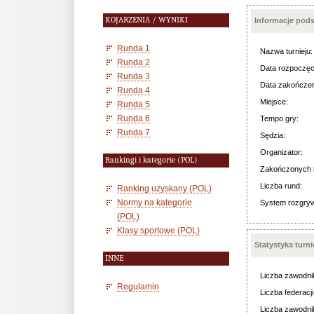
KOJARZENIA / WYNIKI
Informacje pod
Runda 1
Nazwa turnieju:
Runda 2
Data rozpoczęc
Runda 3
Data zakończen
Runda 4
Miejsce:
Runda 5
Runda 6
Tempo gry:
Runda 7
Sędzia:
Organizator:
Rankingi i kategorie (POL)
Zakończonych 
Liczba rund:
Ranking uzyskany (POL)
Normy na kategorie
System rozgry
(POL)
Klasy sportowe (POL)
Statystyka turn
INNE
Liczba zawodni
Regulamin
Liczba federacji
Liczba zawodni