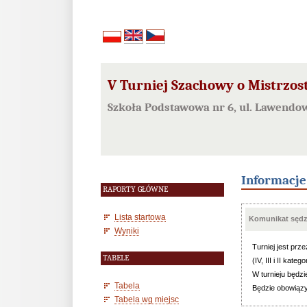
V Turniej Szachowy o Mistrzos
Szkoła Podstawowa nr 6, ul. Lawendo
Informacj
RAPORTY GŁÓWNE
Lista startowa
Komunikat sędzi
Wyniki
Turniej jest pr
TABELE
(IV, III i II kate
W turnieju będzi
Tabela
Będzie obowiązy
Tabela wg miejsc