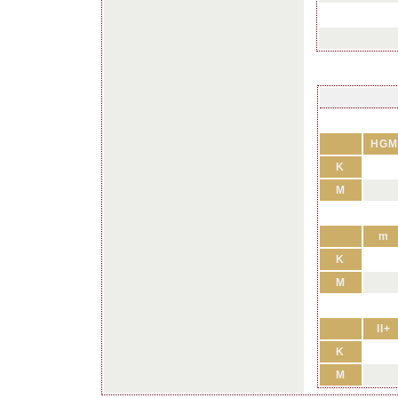
HGM
K
M
m
K
M
II+
K
M