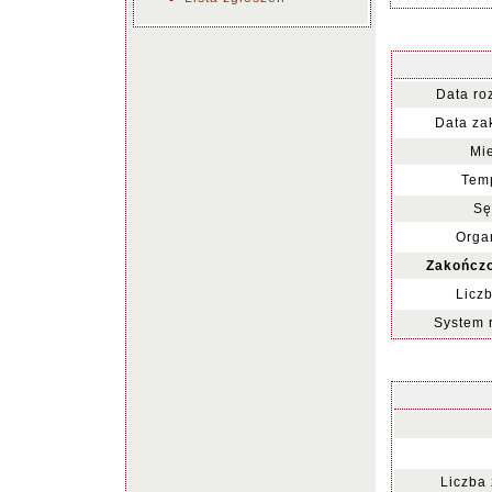
Data ro
Data za
Mie
Temp
Sę
Organ
Zakończo
Liczb
System 
Liczba