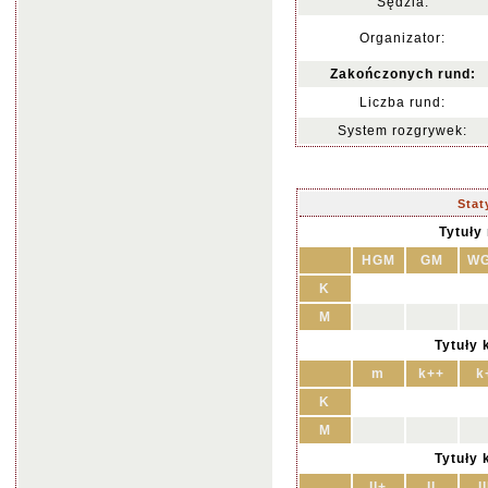
Sędzia:
Organizator:
Zakończonych rund:
Liczba rund:
System rozgrywek:
Stat
Tytuły
HGM
GM
W
K
M
Tytuły 
m
k++
k
K
M
Tytuły 
II+
II
II