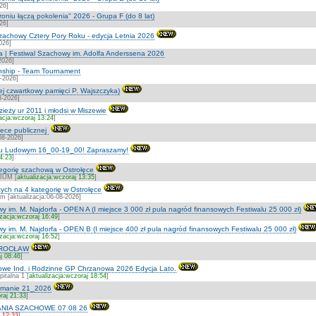
26]
roniu łączą pokolenia" 2026 - Grupa F (do 8 lat)
26]
zachowy Cztery Pory Roku - edycja Letnia 2026
026]
a | Festiwal Szachowy im. Adolfa Anderssena 2026
2026]
ship - Team Tournament
7-2026]
ej czwartkowy pamięci P. Wajszczyka)
8-2026]
zieży ur 2011 i młodsi w Miszewie
acja:wczoraj 13:24
]
otece publicznej
08-2026]
ku Ludowym 16_00-19_00! Zapraszamy!
14:23
]
ategorię szachową w Ostrołęce
IUM [
aktualizacja:wczoraj 13:35
]
ych na 4 kategorię w Ostrołęce
m [aktualizacja:06-08-2026]
y im. M. Najdorfa - OPEN A (I miejsce 3 000 zł pula nagród finansowych Festiwalu 25 000 zł)
izacja:wczoraj 16:49
]
y im. M. Najdorfa - OPEN B (I miejsce 400 zł pula nagród finansowych Festiwalu 25 000 zł)
izacja:wczoraj 16:52
]
WROCŁAW
j 08:46
]
we Ind. i Rodzinne GP Chrzanowa 2026 Edycja Lato.
talna 1 [
aktualizacja:wczoraj 18:54
]
etmanie 21_2026
raj 21:33
]
NIA SZACHOWE 07 08 26
j 12:33
]