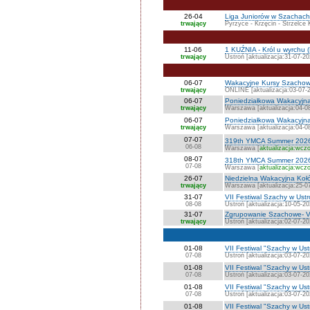
26-04
Liga Juniorów w Szachach 
trwający
Pyrzyce - Krzęcin - Strzelce 
11-06
1 KUŹNIA - Król u wyrchu (
trwający
Ustroń [aktualizacja:31-07-20
06-07
Wakacyjne Kursy Szacho
trwający
ONLINE [aktualizacja:03-07-
06-07
Poniedziałkowa Wakacyjn
trwający
Warszawa [aktualizacja:04-0
06-07
Poniedziałkowa Wakacyjn
trwający
Warszawa [aktualizacja:04-0
07-07
319th YMCA Summer 202
06-08
Warszawa [
aktualizacja:wczo
08-07
318th YMCA Summer 202
07-08
Warszawa [
aktualizacja:wczo
26-07
Niedzielna Wakacyjna K
trwający
Warszawa [aktualizacja:25-0
31-07
VII Festiwal Szachy w Ust
08-08
Ustroń [aktualizacja:10-05-20
31-07
Zgrupowanie Szachowe- VI
trwający
Ustroń [aktualizacja:02-07-20
01-08
VII Festiwal "Szachy w Us
07-08
Ustroń [aktualizacja:03-07-20
01-08
VII Festiwal "Szachy w Us
07-08
Ustroń [aktualizacja:03-07-20
01-08
VII Festiwal "Szachy w Ust
07-08
Ustroń [aktualizacja:03-07-20
01-08
VII Festiwal "Szachy w Us