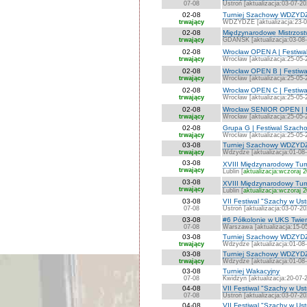
07-08
Ustroń [aktualizacja:03-07-20
02-08
Turniej Szachowy WDZYD
trwający
WDZYDZE [aktualizacja:23-0
02-08
Międzynarodowe Mistrzost
trwający
GDAŃSK [aktualizacja:03-08
02-08
Wrocław OPEN A | Festiwa
trwający
Wrocław [aktualizacja:25-05-
02-08
Wrocław OPEN B | Festiwa
trwający
Wrocław [aktualizacja:25-05-
02-08
Wrocław OPEN C | Festiwa
trwający
Wrocław [aktualizacja:25-05-
02-08
Wrocław SENIOR OPEN | F
trwający
Wrocław [aktualizacja:25-05-
02-08
Grupa G | Festiwal Szach
trwający
Wrocław [aktualizacja:25-05-
03-08
Turniej Szachowy WDZYDZ
trwający
Wdzydze [aktualizacja:01-08
03-08
XVIII Międzynarodowy Turn
trwający
Lublin [
aktualizacja:wczoraj 
03-08
XVIII Międzynarodowy Tur
trwający
Lublin [
aktualizacja:wczoraj 
03-08
VII Festiwal "Szachy w Us
07-08
Ustroń [aktualizacja:03-07-20
03-08
#6 Półkolonie w UKS Twie
07-08
Warszawa [aktualizacja:15-0
03-08
Turniej Szachowy WDZYDZ
trwający
Wdzydze [aktualizacja:01-08
03-08
Turniej Szachowy WDZYDZ
trwający
Wdzydze [aktualizacja:01-08
03-08
Turniej Wakacyjny
07-08
Kwidzyn [aktualizacja:20-07-
04-08
VII Festiwal "Szachy w Ust
07-08
Ustroń [aktualizacja:03-07-20
04-08
VII Festiwal "Szachy w Ust