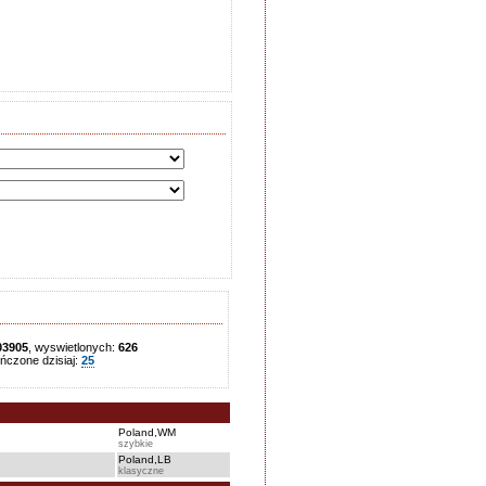
03905
, wyswietlonych:
626
czone dzisiaj:
25
Poland,WM
szybkie
Poland,LB
klasyczne