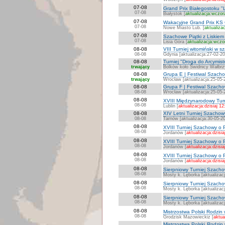
07-08
Grand Prix Białegostoku "L
07-08
Białystok [
aktualizacja:wczor
07-08
Wakacyjne Grand Prix KS 
07-08
Nowe Miasto Lub. [
aktualiza
07-08
Szachowe Piątki z Liskiem
07-08
Lisia Góra [
aktualizacja:wczo
08-08
VIII Turniej witomiński w 
08-08
Gdynia [aktualizacja:27-02-2
08-08
Turniej "Droga do Arcymi
trwający
Bolków koło Świdnicy Wałbrzy
08-08
Grupa E | Festiwal Szach
trwający
Wrocław [aktualizacja:25-05-
08-08
Grupa F | Festiwal Szach
08-08
Wrocław [aktualizacja:25-05-
08-08
XVIII Międzynarodowy Turn
08-08
Lublin [
aktualizacja:dzisiaj 12
08-08
XIV Letni Turniej Szachow
08-08
Tarnów [aktualizacja:30-05-2
08-08
XVIII Turniej Szachowy o 
08-08
Jordanów [
aktualizacja:dzisia
08-08
XVIII Turniej Szachowy o 
08-08
Jordanów [
aktualizacja:dzisia
08-08
XVIII Turniej Szachowy o P
08-08
Jordanów [
aktualizacja:dzisia
08-08
Sierpniowy Turniej Szachowy
08-08
Mosty k. Lęborka [aktualizac
08-08
Sierpniowy Turniej Szachow
08-08
Mosty k. Lęborka [aktualizac
08-08
Sierpniowy Turniej Szachow
08-08
Mosty k. Lęborka [aktualizac
08-08
Mistrzostwa Polski Rodzin
08-08
Grodzisk Mazowieckiz [
aktua
Mistrzostwa Polski Rodzin