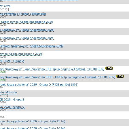
26]
ZE 2026
5-2026]
wa Pomorza o Puchar Solidarności
-2026]
l Szachowy im. Adolfa Anderssena 2026
2026]
l Szachowy im. Adolfa Anderssena 2026
2026]
l Szachowy im. Adolfa Anderssena 2026
2026]
estiwal Szachowy im. Adolfa Anderssena 2026
2026]
owy im. Adolfa Anderssena 2026
2026]
E 2026 - Grupa A
-2026]
iej Szachowy im. Jana Zukertorta FIDE (pula nagród w Festiwalu 10.000 PLN)
20:03
]
niej Szachowy im. Jana Zukertorta FIDE - OPEN (pula nagród w Festiwalu 10.000 PLN)
20:19
]
troniu łączą pokolenia" 2026 - Grupa G (FIDE poniżej 1801)
26]
rdzy Mokotów
5-2026]
E 2026 - Grupa B
-2026]
E 2026 - Grupa C
-2026]
2026]
roniu łączą pokolenia" 2026 - Grupa D (do 12 lat)
26]
roniu łączą pokolenia" 2026 - Grupa E (do 10 lat)