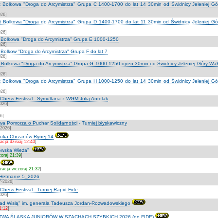
lat Bolkowa "Droga do Arcymistrza" Grupa C 1400-1700 do lat 14 30min od Świdnicy Jeleniej G
026]
lat Bolkowa "Droga do Arcymistrza" Grupa D 1400-1700 do lat 11 30min od Świdnicy Jeleniej G
026]
at Bolkowa "Droga do Arcymistrza" Grupa E 1000-1250
026]
t Bolkow "Droga do Arcymistrza" Grupa F do lat 7
026]
at Bolkowa "Droga do Arcymistrza" Grupa G 1000-1250 open 30min od Świdnicy Jeleniej Góry Wa
026]
lat Bolkowa "Droga do Arcymistrza" Grupa H 1000-1250 do lat 14 30min od Świdnicy Jeleniej G
026]
hess Festival - Symultana z WGM Julią Antolak
2026]
6]
a Pomorza o Puchar Solidarności - Turniej błyskawiczny
-2026]
tuka Chrzanów Rynej 14
acja:dzisiaj 12:40
]
lewska Wieża"
zoraj 21:39
]
izacja:wczoraj 21:32
]
 Hetmanie 5_2026
7-2026]
ess Festival - Turniej Rapid Fide
2026]
ad Wisłą" im. generała Tadeusza Jordan-Rozwadowskiego
11:12
]
A ŚLĄSKA JUNIORÓW W SZACHACH SZYBKICH 2026 (do FIDE)