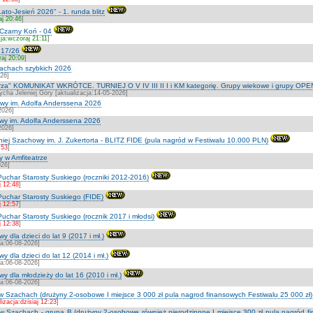
ato-Jesień 2026" - 1. runda blitz
aj 20:46
]
Czarny Koń - 04
cja:wczoraj 21:11
]
 17/26
raj 20:09
]
szachach szybkich 2026
026]
strza" KOMUNIKAT WKRÓTCE. TURNIEJ O V IV III II I i KM kategorię. Grupy wiekowe i grupy OPE
cha Jeleniej Góry [aktualizacja:14-05-2026]
owy im. Adolfa Anderssena 2026
2026]
owy im. Adolfa Anderssena 2026
2026]
iej Szachowy im. J. Zukertorta - BLITZ FIDE (pula nagród w Festiwalu 10.000 PLN)
:53
]
y w Amfiteatrze
026]
Puchar Starosty Suskiego (roczniki 2012-2016)
j 12:48
]
Puchar Starosty Suskiego (FIDE)
j 12:57
]
uchar Starosty Suskiego (rocznik 2017 i młodsi)
j 12:38
]
 dla dzieci do lat 9 (2017 i mł.)
ja:06-08-2026]
y dla dzieci do lat 12 (2014 i mł.)
ja:06-08-2026]
y dla młodzieży do lat 16 (2010 i mł.)
ja:06-08-2026]
 w Szachach (drużyny 2-osobowe I miejsce 3 000 zł pula nagrod finansowych Festiwalu 25 000 zł)
lizacja:dzisiaj 12:23
]
 w Szachach - grupa B (drużyny 2-osobowe również nierodzinnne I miejsce 300 zł pula nagród fin