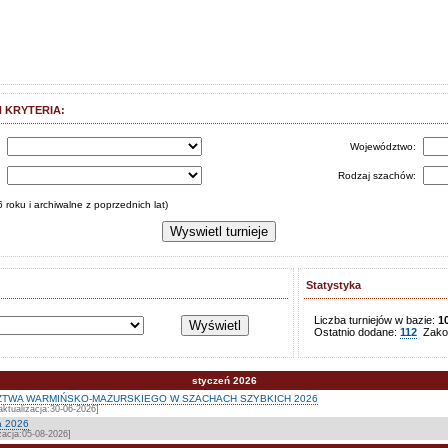
 KRYTERIA:
s
Województwo:
:
Rodzaj szachów:
 roku i archiwalne z poprzednich lat)
Statystyka
Liczba turniejów w bazie:
1
Ostatnio dodane:
112
Zakoń
styczeń 2026
TWA WARMIŃSKO-MAZURSKIEGO W SZACHACH SZYBKICH 2026
ktualizacja:30-06-2026]
a 2026
zacja:05-08-2026]