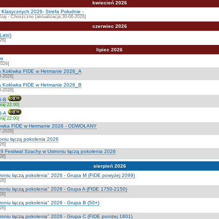
kwiecień 2026
Klasycznych 2026- Strefa Południe -
Kraj - Choszczno [aktualizacja:30-06-2026]
czerwiec 2026
Lato)
26]
lipiec 2026
we
2026]
a Kołówka FIDE w Hetmanie 2026_A
8-2026]
a Kołówka FIDE w Hetmanie 2026_B
8-2026]
6-B
raj 22:00
]
6-A
raj 22:00
]
ołówka FIDE w Hetmanie 2026 - ODWOŁANY
7-2026]
roniu łączą pokolenia 2026
26]
I Festiwal Szachy w Ustroniu łączą pokolenia 2026
26]
sierpień 2026
troniu łączą pokolenia" 2026 - Grupa M (FIDE powyżej 2099)
26]
troniu łączą pokolenia" 2026 - Grupa A (FIDE 1750-2150)
26]
roniu łączą pokolenia" 2026 - Grupa B (50+)
26]
troniu łączą pokolenia" 2026 - Grupa C (FIDE poniżej 1801)