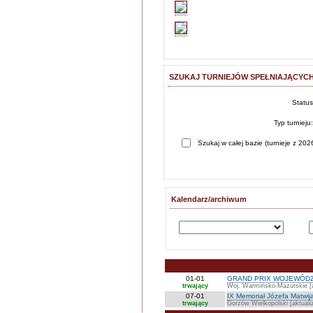
SZUKAJ TURNIEJÓW SPEŁNIAJĄCYCH
Statu
Typ turnieju
Szukaj w całej bazie (turnieje z 2026
Kalendarz/archiwum
01-01
GRAND PRIX WOJEWÓDZ
trwający
Woj. Warmińsko-Mazurskie [a
07-01
IX Memoriał Józefa Matwij
trwający
Gorzów Wielkopolski [aktuali