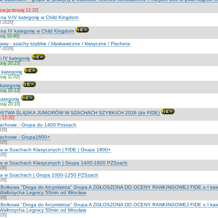
zacja:dzisiaj 12:22
]
at na V-IV kategorię w Child Kingdom
8-2026]
at na IV kategorię w Child Kingdom
raj 10:40
]
wy - szachy szybkie / błyskawiczne / klasyczne / Fischera
7-2026]
 i IV kategorię
oraj 20:23
]
I kategorię
oraj 11:02
]
 kategorię
oraj 20:13
]
 kategorię
oraj 20:10
]
STWA ŚLĄSKA JUNIORÓW W SZACHACH SZYBKICH 2026 (do FIDE)
j 12:32
]
szachowe - Grupa do 1400 Pzszach
026]
szachowe - Grupa1600+
026]
na w Szachach Klasycznych | FIDE | Grupa 1800+
026]
zna w Szachach Klasycznych | Grupa 1400-1600 PZSzach
026]
zna w Szachach | Grupa 1000-1250 PZSzach
026]
lat Bolkowa "Droga do Arcymistrza" Grupa A ZGŁOSZONA DO OCENY RANKINGOWEJ FIDE o I kateg
 Wałbrzycha Legnicy 50min od Wrocław
026]
lat Bolkowa "Droga do Arcymistrza" Grupa A ZGŁOSZONA DO OCENY RANKINGOWEJ FIDE o I kateg
 Wałbrzycha Legnicy 50min od Wrocław
026]