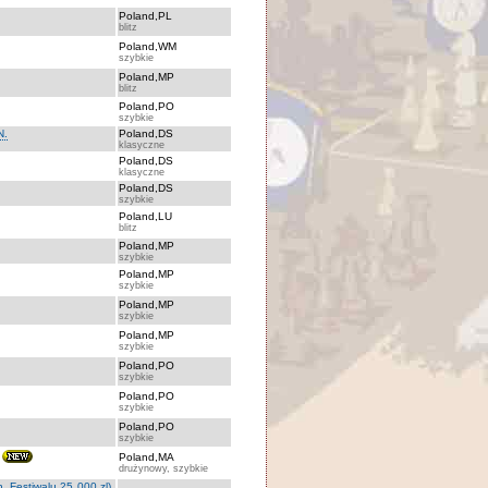
Poland,PL
blitz
Poland,WM
szybkie
Poland,MP
blitz
Poland,PO
szybkie
N.
Poland,DS
klasyczne
Poland,DS
klasyczne
Poland,DS
szybkie
Poland,LU
blitz
Poland,MP
szybkie
Poland,MP
szybkie
Poland,MP
szybkie
Poland,MP
szybkie
Poland,PO
szybkie
Poland,PO
szybkie
Poland,PO
szybkie
Poland,MA
drużynowy, szybkie
. Festiwalu 25 000 zl)