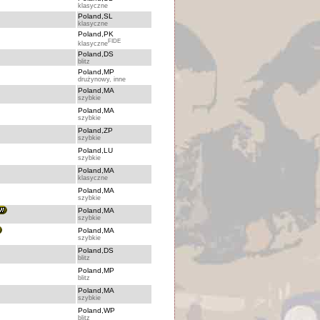
klasyczne
Poland,SL
klasyczne
Poland,PK
FIDE
klasyczne
Poland,DS
blitz
Poland,MP
drużynowy, inne
Poland,MA
szybkie
Poland,MA
szybkie
Poland,ZP
szybkie
Poland,LU
szybkie
Poland,MA
klasyczne
Poland,MA
szybkie
Poland,MA
szybkie
Poland,MA
szybkie
Poland,DS
blitz
Poland,MP
blitz
Poland,MA
szybkie
Poland,WP
blitz