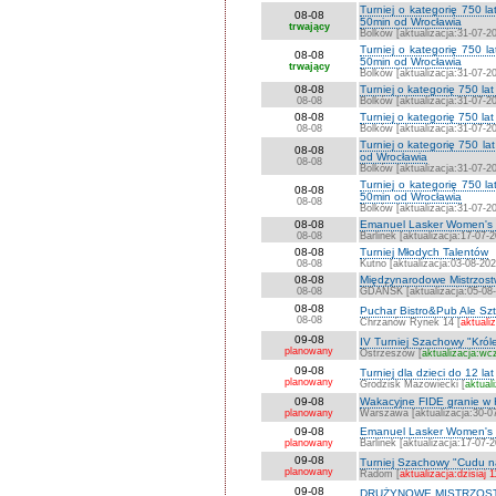
Turniej o kategorię 750 
08-08
50min od Wrocławia
trwający
Bolków [aktualizacja:31-07-2
Turniej o kategorię 750 
08-08
50min od Wrocławia
trwający
Bolków [aktualizacja:31-07-2
08-08
Turniej o kategorię 750 l
08-08
Bolków [aktualizacja:31-07-2
08-08
Turniej o kategorię 750 la
08-08
Bolków [aktualizacja:31-07-2
Turniej o kategorię 750 l
08-08
od Wrocławia
08-08
Bolków [aktualizacja:31-07-2
Turniej o kategorię 750 
08-08
50min od Wrocławia
08-08
Bolków [aktualizacja:31-07-2
08-08
Emanuel Lasker Women's C
08-08
Barlinek [aktualizacja:17-07-
08-08
Turniej Młodych Talentów
08-08
Kutno [aktualizacja:03-08-202
08-08
Międzynarodowe Mistrzostw
08-08
GDAŃSK [aktualizacja:05-08
08-08
Puchar Bistro&Pub Ale Sz
08-08
Chrzanów Rynek 14 [
aktualiz
09-08
IV Turniej Szachowy "Kró
planowany
Ostrzeszów [
aktualizacja:wc
09-08
Turniej dla dzieci do 12 lat
planowany
Grodzisk Mazowiecki [
aktual
09-08
Wakacyjne FIDE granie w
planowany
Warszawa [aktualizacja:30-0
09-08
Emanuel Lasker Women's Ch
planowany
Barlinek [aktualizacja:17-07-
09-08
Turniej Szachowy "Cudu n
planowany
Radom [
aktualizacja:dzisiaj 
09-08
DRUŻYNOWE MISTRZOSTW