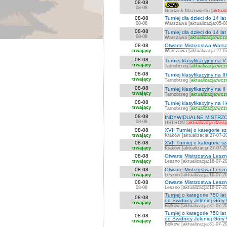
08-08
08-08
Grodzisk Mazowiecki [
aktuali
08-08
Turniej dla dzieci do 14 l
08-08
Warszawa [aktualizacja:05-0
08-08
Turniej dla dzieci do 14 l
08-08
Warszawa [
aktualizacja:wczo
08-08
Otwarte Mistrzostwa Warsza
trwający
Warszawa [aktualizacja:27-0
08-08
Turniej klasyfikacyjny na V
trwający
Tarnobrzeg [
aktualizacja:wcz
08-08
Turniej klasyfikacyjny na II
trwający
Tarnobrzeg [
aktualizacja:wcz
08-08
Turniej klasyfikacyjny na II
trwający
Tarnobrzeg [
aktualizacja:wcz
08-08
Turniej klasyfikaxyjny na I
trwający
Tarnobrzeg [
aktualizacja:wcz
08-08
INDYWIDUALNE MISTRZO
08-08
USTROŃ [
aktualizacja:dzisia
08-08
XVII Turniej o kategorie 
trwający
Kraków [aktualizacja:27-07-2
08-08
XVII Turniej o kategorie 
trwający
Kraków [aktualizacja:27-07-2
08-08
Otwarte Mistrzostwa Lesz
trwający
Leszno [aktualizacja:16-07-2
08-08
Otwarte Mistrzostwa Les
trwający
Leszno [aktualizacja:16-07-2
08-08
Otwarte Mistrzostwa Les
08-08
Leszno [aktualizacja:16-07-2
Turniej o kategorie 750 
08-08
od Świdnicy Jeleniej Góry
trwający
Bolków [aktualizacja:31-07-2
Turniej o kategorie 750 
08-08
od Świdnicy Jeleniej Góry
trwający
Bolków [aktualizacja:31-07-2