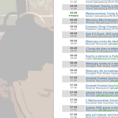
07-08
Ustroń [aktualizacja:03-07-20
04-08
VII Festiwal "Szachy w Ust
07-08
Ustroń [aktualizacja:03-07-20
05-08
Międzynarodowy Turniej S
trwający
Iwonicz [aktualizacja:06-08-2
06-08
Wieczorny Blitz Anderssen
06-08
Wrocław [aktualizacja:25-05-
06-08
European Shogi Champion
06-08
Paderborn [aktualizacja:07-0
06-08
Klub P.Z.Szach. (653 turni
06-08
Warszawa [aktualizacja:06-0
06-08
Wakacyjny turniej dla młod
06-08
Miszewo Murowane [
aktualiz
06-08
I Turniej dla dzieci w bibli
06-08
Świnoujście [aktualizacja:06-
06-08
Szachy w plenerze w Par
06-08
Lublin [
aktualizacja:wczoraj 
06-08
Wakacyjny turniej na II k
07-08
Ostrołęka Park Wodny AQAR
06-08
Wakacyjny dla początkując
06-08
Ostrołęka Park Wodny Aqariu
07-08
Grodziski Festiwal Szachow
07-08
Grodzisk Mazowiecki [
aktual
07-08
Grodziski Festiwal Szachow
07-08
Grodzisk Mazowiecki [
aktual
07-08
GRAND PRIX POLONII 
07-08
Wrocław [
aktualizacja:wczora
07-08
V Międzynarodowe Szacho
07-08
Chrzanów Klub Szachowy Szpi
07-08
Szybkie FIDE granie w H
07-08
Warszawa [
aktualizacja:wczo
07-08
WOLSZTYŃSKIE SPOTKA
07-08
Wolsztyn [
aktualizacja:dzisia