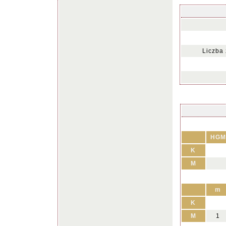
Liczba
HGM
K
M
m
K
M
1