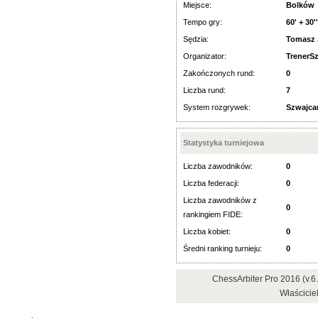
Miejsce:
Bolków
Tempo gry:
60' + 30'
Sędzia:
Tomasz 
Organizator:
TrenerS
Zakończonych rund:
0
Liczba rund:
7
System rozgrywek:
Szwajca
Statystyka turniejowa
Liczba zawodników:
0
Liczba federacji:
0
Liczba zawodników z
0
rankingiem FIDE:
Liczba kobiet:
0
Średni ranking turnieju:
0
ChessArbiter Pro 2016 (v.
Właścicie