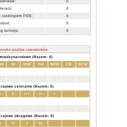
odników:
0
deracji:
0
 rankingiem FIDE:
0
obiet:
0
g turnieju:
0
ystyka tytułów zawodników
 międzynarodowe (Razem: 0)
GM
IM
WIM
FM
WFM
CM
WCM
krajowe centralne (Razem: 0)
+
k
I++
I+
I
krajowe okręgowe (Razem: 0)
I
IV
V
bk