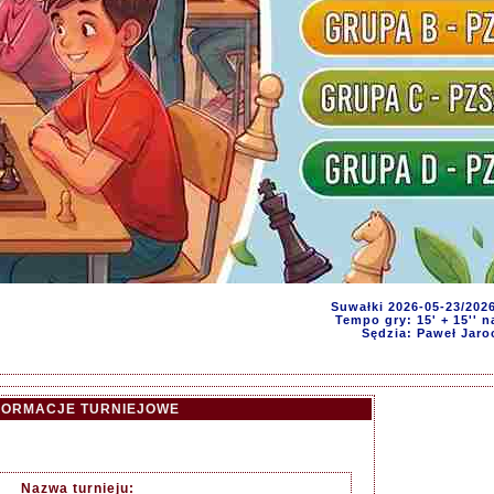
Suwałki 2026-05-23/202
Tempo gry: 15' + 15'' n
Sędzia: Paweł Jaro
FORMACJE TURNIEJOWE
Nazwa turnieju: