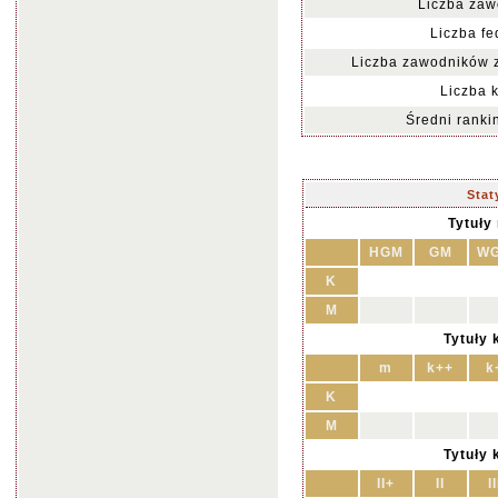
Liczba zaw
Liczba fe
Liczba zawodników z
Liczba k
Średni rankin
Stat
Tytuły
HGM
GM
W
K
M
Tytuły 
m
k++
k
K
M
Tytuły 
II+
II
II