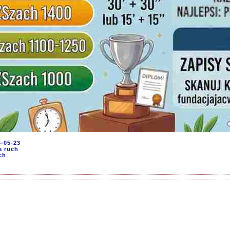
6-05-23
a ruch
ch