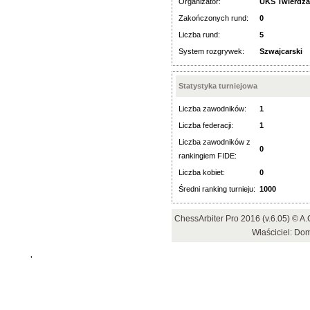
Organizator:
UKS Twierdz
Zakończonych rund:
0
Liczba rund:
5
System rozgrywek:
Szwajcarski
Statystyka turniejowa
Liczba zawodników:
1
Liczba federacji:
1
Liczba zawodników z
0
rankingiem FIDE:
Liczba kobiet:
0
Średni ranking turnieju:
1000
ChessArbiter Pro 2016 (v.6.05) © 
Właściciel: Do
'