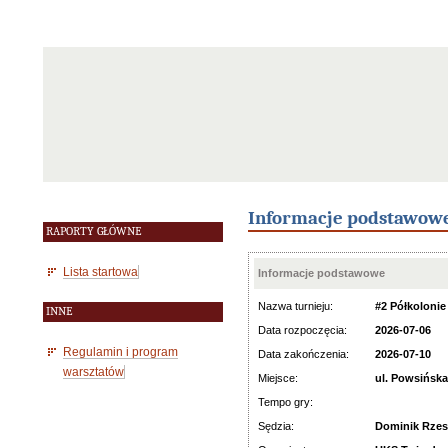
Informacje podstawow
RAPORTY GŁÓWNE
Lista startowa
Informacje podstawowe
Nazwa turnieju:
#2 Półkoloni
INNE
Data rozpoczęcia:
2026-07-06
Regulamin i program
Data zakończenia:
2026-07-10
warsztatów
Miejsce:
ul. Powsińsk
Tempo gry:
Sędzia:
Dominik Rze