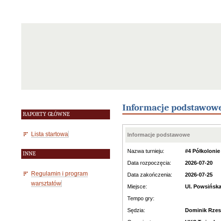
Informacje podstawow
RAPORTY GŁÓWNE
Lista startowa
Informacje podstawowe
Nazwa turnieju:
#4 Półkoloni
INNE
Data rozpoczęcia:
2026-07-20
Regulamin i program
Data zakończenia:
2026-07-25
warsztatów
Miejsce:
Ul. Powsińsk
Tempo gry:
Sędzia:
Dominik Rze