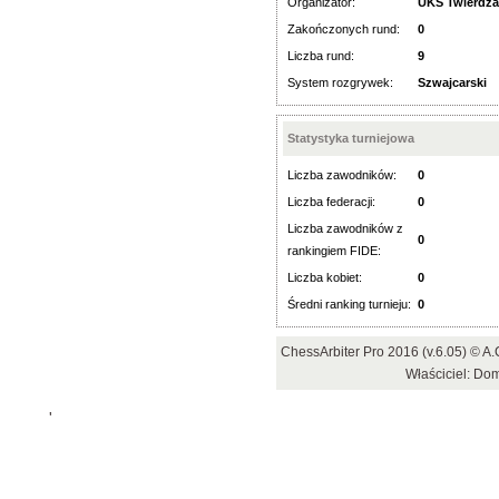
Organizator:
UKS Twierdz
Zakończonych rund:
0
Liczba rund:
9
System rozgrywek:
Szwajcarski
Statystyka turniejowa
Liczba zawodników:
0
Liczba federacji:
0
Liczba zawodników z
0
rankingiem FIDE:
Liczba kobiet:
0
Średni ranking turnieju:
0
ChessArbiter Pro 2016 (v.6.05) © 
Właściciel: Do
'