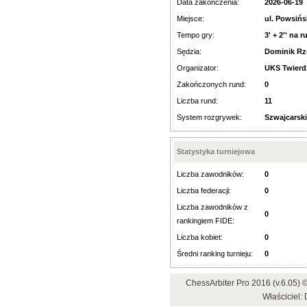
Data zakończenia:
2026-06-19
Miejsce:
ul. Powsiń
Tempo gry:
3' + 2'' na r
Sędzia:
Dominik Rz
Organizator:
UKS Twier
Zakończonych rund:
0
Liczba rund:
11
System rozgrywek:
Szwajcarski
Statystyka turniejowa
Liczba zawodników:
0
Liczba federacji:
0
Liczba zawodników z
0
rankingiem FIDE:
Liczba kobiet:
0
Średni ranking turnieju:
0
ChessArbiter Pro 2016 (v.6.05
Właściciel: