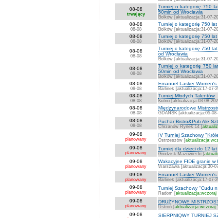
Turniej o kategorię 750 
08-08
50min od Wrocławia
trwający
Bolków [aktualizacja:31-07-2
08-08
Turniej o kategorię 750 l
08-08
Bolków [aktualizacja:31-07-2
08-08
Turniej o kategorię 750 la
08-08
Bolków [aktualizacja:31-07-2
Turniej o kategorię 750 l
08-08
od Wrocławia
08-08
Bolków [aktualizacja:31-07-2
Turniej o kategorię 750 
08-08
50min od Wrocławia
08-08
Bolków [aktualizacja:31-07-2
08-08
Emanuel Lasker Women's C
08-08
Barlinek [aktualizacja:17-07-
08-08
Turniej Młodych Talentów
08-08
Kutno [aktualizacja:03-08-202
08-08
Międzynarodowe Mistrzostw
08-08
GDAŃSK [aktualizacja:05-08
08-08
Puchar Bistro&Pub Ale Sz
08-08
Chrzanów Rynek 14 [
aktuali
09-08
IV Turniej Szachowy "Kró
planowany
Ostrzeszów [
aktualizacja:wc
09-08
Turniej dla dzieci do 12 lat
planowany
Grodzisk Mazowiecki [
aktual
09-08
Wakacyjne FIDE granie w
planowany
Warszawa [aktualizacja:30-0
09-08
Emanuel Lasker Women's Ch
planowany
Barlinek [aktualizacja:17-07-
09-08
Turniej Szachowy "Cudu n
planowany
Radom [
aktualizacja:wczoraj
09-08
DRUŻYNOWE MISTRZOSTW
planowany
Ustroń [
aktualizacja:wczoraj 
09-08
SIERPNIOWY TURNIEJ S