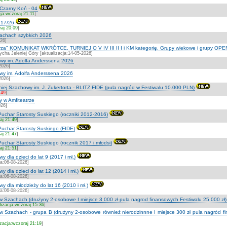
Czarny Koń - 04
cja:wczoraj 21:11
]
 17/26
raj 20:09
]
szachach szybkich 2026
026]
strza" KOMUNIKAT WKRÓTCE. TURNIEJ O V IV III II I i KM kategorię. Grupy wiekowe i grupy OPE
cha Jeleniej Góry [aktualizacja:14-05-2026]
owy im. Adolfa Anderssena 2026
2026]
owy im. Adolfa Anderssena 2026
2026]
iej Szachowy im. J. Zukertorta - BLITZ FIDE (pula nagród w Festiwalu 10.000 PLN)
:49
]
y w Amfiteatrze
026]
Puchar Starosty Suskiego (roczniki 2012-2016)
aj 21:49
]
Puchar Starosty Suskiego (FIDE)
aj 21:47
]
uchar Starosty Suskiego (rocznik 2017 i młodsi)
aj 21:51
]
 dla dzieci do lat 9 (2017 i mł.)
ja:06-08-2026]
y dla dzieci do lat 12 (2014 i mł.)
ja:06-08-2026]
y dla młodzieży do lat 16 (2010 i mł.)
ja:06-08-2026]
 w Szachach (drużyny 2-osobowe I miejsce 3 000 zł pula nagrod finansowych Festiwalu 25 000 zł)
lizacja:wczoraj 15:36
]
 w Szachach - grupa B (drużyny 2-osobowe również nierodzinnne I miejsce 300 zł pula nagród fin
izacja:wczoraj 21:19
]