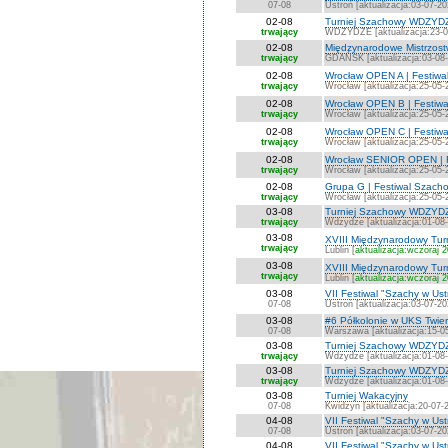
07-08
Ustroń [aktualizacja:03-07-20
02-08
Turniej Szachowy WDZYD
trwający
WDZYDZE [aktualizacja:23-0
02-08
Międzynarodowe Mistrzost
trwający
GDAŃSK [aktualizacja:03-08
02-08
Wrocław OPEN A | Festiwa
trwający
Wrocław [aktualizacja:25-05-
02-08
Wrocław OPEN B | Festiwa
trwający
Wrocław [aktualizacja:25-05-
02-08
Wrocław OPEN C | Festiwa
trwający
Wrocław [aktualizacja:25-05-
02-08
Wrocław SENIOR OPEN | F
trwający
Wrocław [aktualizacja:25-05-
02-08
Grupa G | Festiwal Szach
trwający
Wrocław [aktualizacja:25-05-
03-08
Turniej Szachowy WDZYDZ
trwający
Wdzydze [aktualizacja:01-08
03-08
XVIII Międzynarodowy Turn
trwający
Lublin [
aktualizacja:wczoraj 
03-08
XVIII Międzynarodowy Tur
trwający
Lublin [
aktualizacja:wczoraj 
03-08
VII Festiwal "Szachy w Us
07-08
Ustroń [aktualizacja:03-07-20
03-08
#6 Półkolonie w UKS Twie
07-08
Warszawa [aktualizacja:15-0
03-08
Turniej Szachowy WDZYDZ
trwający
Wdzydze [aktualizacja:01-08
03-08
Turniej Szachowy WDZYDZ
trwający
Wdzydze [aktualizacja:01-08
03-08
Turniej Wakacyjny
07-08
Kwidzyn [aktualizacja:20-07-
04-08
VII Festiwal "Szachy w Ust
07-08
Ustroń [aktualizacja:03-07-20
04-08
VII Festiwal "Szachy w Ust