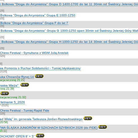
lat Bolkowa "Droga do Arcymistrza" Grupa D 1400-1700 do lat 11 30min od Świdnicy Jeleniej G
026]
at Bolkowa "Droga do Arcymistrza" Grupa E 1000-1250
026]
t Bolkow "Droga do Arcymistrza" Grupa F do lat 7
026]
at Bolkowa "Droga do Arcymistrza" Grupa G 1000-1250 open 30min od Świdnicy Jeleniej Góry Wa
026]
lat Bolkowa "Droga do Arcymistrza" Grupa H 1000-1250 do lat 14 30min od Świdnicy Jeleniej G
026]
hess Festival - Symultana z WGM Julią Antolak
2026]
6]
a Pomorza o Puchar Solidarności - Turniej błyskawiczny
-2026]
tuka Chrzanów Rynej 14
zacja:wczoraj 21:21
]
lewska Wieża"
zoraj 21:39
]
izacja:wczoraj 21:32
]
 Hetmanie 5_2026
7-2026]
ess Festival - Turniej Rapid Fide
2026]
ad Wisłą" im. generała Tadeusza Jordan-Rozwadowskiego
 20:58
]
A ŚLĄSKA JUNIORÓW W SZACHACH SZYBKICH 2026 (do FIDE)
15:11
]
ZACHOWY OPEN 8' + 5"