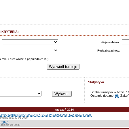
 KRYTERIA:
s
Województwo:
:
Rodzaj szachów:
 roku i archiwalne z poprzednich lat)
Statystyka
Liczba turniejów w bazie:
1
Ostatnio dodane:
96
Zakońc
styczeń 2026
TWA WARMIŃSKO-MAZURSKIEGO W SZACHACH SZYBKICH 2026
ktualizacja:30-06-2026]
a 2026
zacja:05-08-2026]