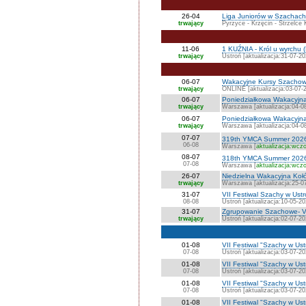
26-04
Liga Juniorów w Szachach 
trwający
Pyrzyce - Krzęcin - Strzelce 
11-06
1 KUŹNIA - Król u wyrchu (
trwający
Ustroń [aktualizacja:31-07-20
06-07
Wakacyjne Kursy Szacho
trwający
ONLINE [aktualizacja:03-07-
06-07
Poniedziałkowa Wakacyjn
trwający
Warszawa [aktualizacja:04-0
06-07
Poniedziałkowa Wakacyjn
trwający
Warszawa [aktualizacja:04-0
07-07
319th YMCA Summer 202
06-08
Warszawa [
aktualizacja:wczo
08-07
318th YMCA Summer 202
07-08
Warszawa [
aktualizacja:wczo
26-07
Niedzielna Wakacyjna K
trwający
Warszawa [aktualizacja:25-0
31-07
VII Festiwal Szachy w Ust
08-08
Ustroń [aktualizacja:10-05-20
31-07
Zgrupowanie Szachowe- VI
trwający
Ustroń [aktualizacja:02-07-20
01-08
VII Festiwal "Szachy w Us
07-08
Ustroń [aktualizacja:03-07-20
01-08
VII Festiwal "Szachy w Us
07-08
Ustroń [aktualizacja:03-07-20
01-08
VII Festiwal "Szachy w Ust
07-08
Ustroń [aktualizacja:03-07-20
01-08
VII Festiwal "Szachy w Us