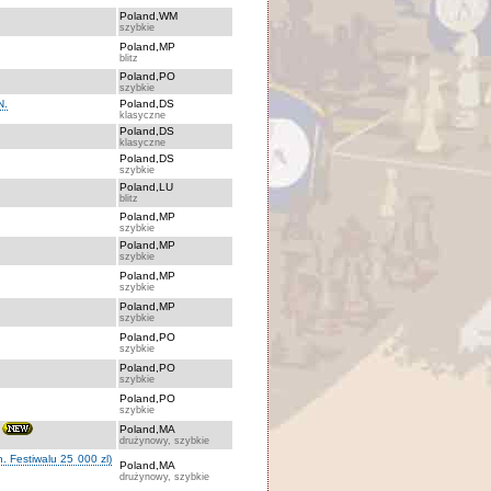
Poland,WM
szybkie
Poland,MP
blitz
Poland,PO
szybkie
N.
Poland,DS
klasyczne
Poland,DS
klasyczne
Poland,DS
szybkie
Poland,LU
blitz
Poland,MP
szybkie
Poland,MP
szybkie
Poland,MP
szybkie
Poland,MP
szybkie
Poland,PO
szybkie
Poland,PO
szybkie
Poland,PO
szybkie
Poland,MA
drużynowy, szybkie
. Festiwalu 25 000 zl)
Poland,MA
drużynowy, szybkie