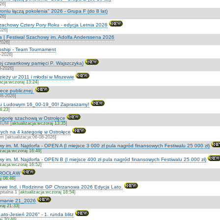
26]
roniu łączą pokolenia" 2026 - Grupa F (do 8 lat)
26]
zachowy Cztery Pory Roku - edycja Letnia 2026
026]
a | Festiwal Szachowy im. Adolfa Anderssena 2026
2026]
ship - Team Tournament
7-2026]
ej czwartkowy pamięci P. Wajszczyka)
8-2026]
zieży ur 2011 i młodsi w Miszewie
acja:wczoraj 13:24
]
otece publicznej
08-2026]
ku Ludowym 16_00-19_00! Zapraszamy!
14:23
]
ategorię szachową w Ostrołęce
IUM [
aktualizacja:wczoraj 13:35
]
ych na 4 kategorię w Ostrołęce
m [aktualizacja:06-08-2026]
y im. M. Najdorfa - OPEN A (I miejsce 3 000 zł pula nagród finansowych Festiwalu 25 000 zł)
izacja:wczoraj 16:49
]
y im. M. Najdorfa - OPEN B (I miejsce 400 zł pula nagród finansowych Festiwalu 25 000 zł)
izacja:wczoraj 16:52
]
WROCŁAW
j 08:46
]
we Ind. i Rodzinne GP Chrzanowa 2026 Edycja Lato.
talna 1 [
aktualizacja:wczoraj 18:54
]
etmanie 21_2026
raj 21:33
]
ato-Jesień 2026" - 1. runda blitz
aj 20:46
]