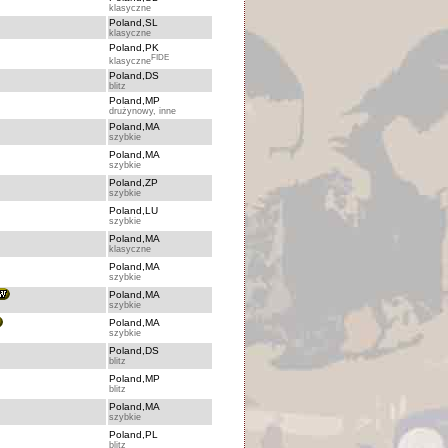
klasyczne
Poland,SL
klasyczne
Poland,PK
FIDE
klasyczne
Poland,DS
blitz
Poland,MP
drużynowy, inne
Poland,MA
szybkie
Poland,MA
szybkie
Poland,ZP
szybkie
Poland,LU
szybkie
Poland,MA
klasyczne
Poland,MA
szybkie
Poland,MA
szybkie
Poland,MA
szybkie
Poland,DS
blitz
Poland,MP
blitz
Poland,MA
szybkie
Poland,PL
blitz