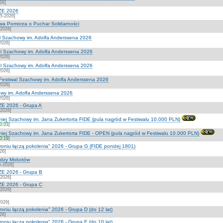
26]
ZE 2026
5-2026]
wa Pomorza o Puchar Solidarności
-2026]
l Szachowy im. Adolfa Anderssena 2026
2026]
l Szachowy im. Adolfa Anderssena 2026
2026]
l Szachowy im. Adolfa Anderssena 2026
2026]
estiwal Szachowy im. Adolfa Anderssena 2026
2026]
owy im. Adolfa Anderssena 2026
2026]
E 2026 - Grupa A
-2026]
iej Szachowy im. Jana Zukertorta FIDE (pula nagród w Festiwalu 10.000 PLN)
20:03
]
niej Szachowy im. Jana Zukertorta FIDE - OPEN (pula nagród w Festiwalu 10.000 PLN)
20:19
]
troniu łączą pokolenia" 2026 - Grupa G (FIDE poniżej 1801)
26]
rdzy Mokotów
5-2026]
E 2026 - Grupa B
-2026]
E 2026 - Grupa C
-2026]
2026]
roniu łączą pokolenia" 2026 - Grupa D (do 12 lat)
26]
roniu łączą pokolenia" 2026 - Grupa E (do 10 lat)