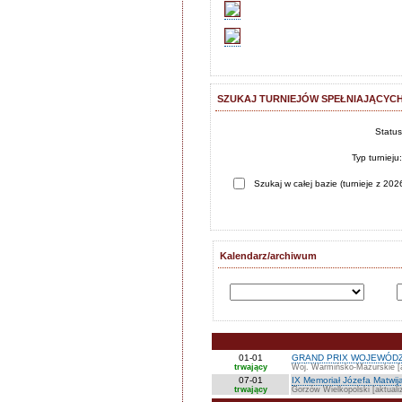
SZUKAJ TURNIEJÓW SPEŁNIAJĄCYCH
Statu
Typ turnieju
Szukaj w całej bazie (turnieje z 2026
Kalendarz/archiwum
01-01
GRAND PRIX WOJEWÓDZ
trwający
Woj. Warmińsko-Mazurskie [a
07-01
IX Memoriał Józefa Matwij
trwający
Gorzów Wielkopolski [aktuali