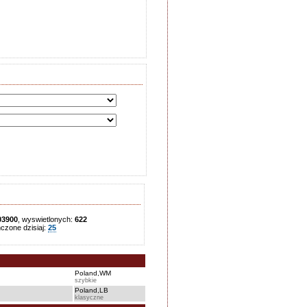
03900
, wyswietlonych:
622
zone dzisiaj:
25
Poland,WM
szybkie
Poland,LB
klasyczne