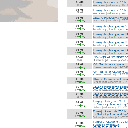
08-08
Turniej dla dzieci do 14 l
08-08
Warszawa [aktualizacja:05-0
08-08
Turniej dla dzieci do 14 l
08-08
Warszawa [
aktualizacja:wczo
08-08
Otwarte Mistrzostwa Warsza
trwający
Warszawa [aktualizacja:27-0
08-08
Turniej klasyfikacyjny na V
trwający
Tarnobrzeg [
aktualizacja:wcz
08-08
Turniej klasyfikacyjny na II
trwający
Tarnobrzeg [
aktualizacja:wcz
08-08
Turniej klasyfikacyjny na II
trwający
Tarnobrzeg [
aktualizacja:wcz
08-08
Turniej klasyfikaxyjny na I
trwający
Tarnobrzeg [
aktualizacja:wcz
08-08
INDYWIDUALNE MISTRZO
08-08
USTROŃ [aktualizacja:25-07
08-08
XVII Turniej o kategorie 
trwający
Kraków [aktualizacja:27-07-2
08-08
XVII Turniej o kategorie 
trwający
Kraków [aktualizacja:27-07-2
08-08
Otwarte Mistrzostwa Lesz
trwający
Leszno [aktualizacja:16-07-2
08-08
Otwarte Mistrzostwa Les
trwający
Leszno [aktualizacja:16-07-2
08-08
Otwarte Mistrzostwa Les
08-08
Leszno [aktualizacja:16-07-2
Turniej o kategorie 750 
08-08
od Świdnicy Jeleniej Góry
trwający
Bolków [aktualizacja:31-07-2
Turniej o kategorie 750 
08-08
od Świdnicy Jeleniej Góry
trwający
Bolków [aktualizacja:31-07-2
Turniej o kategorię 750 
08-08
50min od Wrocławia
trwający
Bolków [aktualizacja:31-07-2