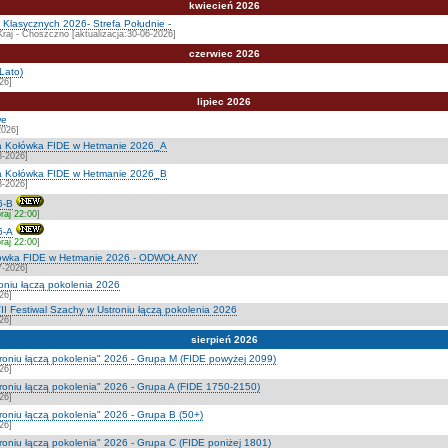
kwiecień 2026
Klasycznych 2026- Strefa Południe -
Kraj - Choszczno [aktualizacja:30-06-2026]
czerwiec 2026
Lato)
26]
lipiec 2026
we
2026]
a Kołówka FIDE w Hetmanie 2026_A
8-2026]
a Kołówka FIDE w Hetmanie 2026_B
8-2026]
6-B
raj 22:00
]
6-A
raj 22:00
]
ołówka FIDE w Hetmanie 2026 - ODWOŁANY
7-2026]
roniu łączą pokolenia 2026
26]
I Festiwal Szachy w Ustroniu łączą pokolenia 2026
26]
sierpień 2026
troniu łączą pokolenia" 2026 - Grupa M (FIDE powyżej 2099)
26]
troniu łączą pokolenia" 2026 - Grupa A (FIDE 1750-2150)
26]
roniu łączą pokolenia" 2026 - Grupa B (50+)
26]
troniu łączą pokolenia" 2026 - Grupa C (FIDE poniżej 1801)