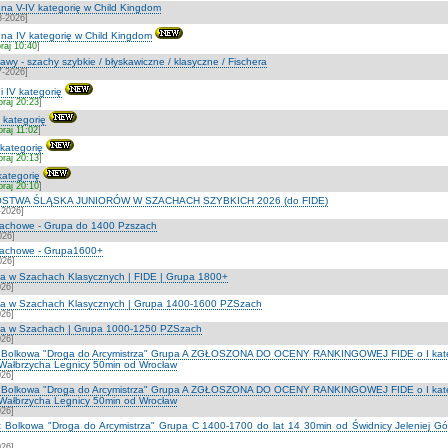
at na V-IV kategorię w Child Kingdom
8-2026]
at na IV kategorię w Child Kingdom
raj 10:40
]
wy - szachy szybkie / błyskawiczne / klasyczne / Fischera
7-2026]
 i IV kategorię
oraj 20:23
]
I kategorię
oraj 11:02
]
 kategorię
oraj 20:13
]
 kategorię
oraj 20:10
]
STWA ŚLĄSKA JUNIORÓW W SZACHACH SZYBKICH 2026 (do FIDE)
-2026]
szachowe - Grupa do 1400 Pzszach
026]
szachowe - Grupa1600+
026]
na w Szachach Klasycznych | FIDE | Grupa 1800+
026]
zna w Szachach Klasycznych | Grupa 1400-1600 PZSzach
026]
zna w Szachach | Grupa 1000-1250 PZSzach
026]
lat Bolkowa "Droga do Arcymistrza" Grupa A ZGŁOSZONA DO OCENY RANKINGOWEJ FIDE o I kateg
 Wałbrzycha Legnicy 50min od Wrocław
026]
lat Bolkowa "Droga do Arcymistrza" Grupa A ZGŁOSZONA DO OCENY RANKINGOWEJ FIDE o I kateg
 Wałbrzycha Legnicy 50min od Wrocław
026]
lat Bolkowa "Droga do Arcymistrza" Grupa C 1400-1700 do lat 14 30min od Świdnicy Jeleniej G
026]