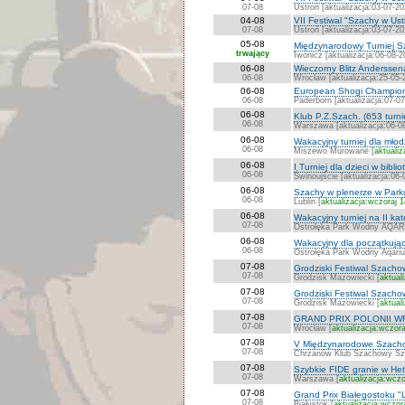
07-08
Ustroń [aktualizacja:03-07-20
04-08
VII Festiwal "Szachy w Ust
07-08
Ustroń [aktualizacja:03-07-20
05-08
Międzynarodowy Turniej S
trwający
Iwonicz [aktualizacja:06-08-2
06-08
Wieczorny Blitz Anderssen
06-08
Wrocław [aktualizacja:25-05-
06-08
European Shogi Champion
06-08
Paderborn [aktualizacja:07-0
06-08
Klub P.Z.Szach. (653 turni
06-08
Warszawa [aktualizacja:06-0
06-08
Wakacyjny turniej dla młod
06-08
Miszewo Murowane [
aktualiz
06-08
I Turniej dla dzieci w bibli
06-08
Świnoujście [aktualizacja:06-
06-08
Szachy w plenerze w Par
06-08
Lublin [
aktualizacja:wczoraj 
06-08
Wakacyjny turniej na II k
07-08
Ostrołęka Park Wodny AQAR
06-08
Wakacyjny dla początkując
06-08
Ostrołęka Park Wodny Aqariu
07-08
Grodziski Festiwal Szachow
07-08
Grodzisk Mazowiecki [
aktual
07-08
Grodziski Festiwal Szachow
07-08
Grodzisk Mazowiecki [
aktual
07-08
GRAND PRIX POLONII 
07-08
Wrocław [
aktualizacja:wczora
07-08
V Międzynarodowe Szacho
07-08
Chrzanów Klub Szachowy Szpi
07-08
Szybkie FIDE granie w H
07-08
Warszawa [
aktualizacja:wczo
07-08
Grand Prix Białegostoku "L
07-08
Białystok [
aktualizacja:wczor