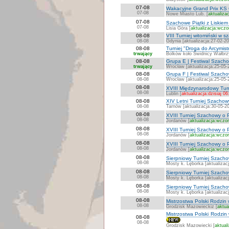
07-08
Wakacyjne Grand Prix KS 
07-08
Nowe Miasto Lub. [
aktualiza
07-08
Szachowe Piątki z Liskiem
07-08
Lisia Góra [
aktualizacja:wczo
08-08
VIII Turniej witomiński w 
08-08
Gdynia [aktualizacja:27-02-2
08-08
Turniej "Droga do Arcymi
trwający
Bolków koło Świdnicy Wałbrzy
08-08
Grupa E | Festiwal Szach
trwający
Wrocław [aktualizacja:25-05-
08-08
Grupa F | Festiwal Szach
08-08
Wrocław [aktualizacja:25-05-
08-08
XVIII Międzynarodowy Turn
08-08
Lublin [
aktualizacja:dzisiaj 06
08-08
XIV Letni Turniej Szachow
08-08
Tarnów [aktualizacja:30-05-2
08-08
XVIII Turniej Szachowy o 
08-08
Jordanów [
aktualizacja:wczor
08-08
XVIII Turniej Szachowy o 
08-08
Jordanów [
aktualizacja:wczor
08-08
XVIII Turniej Szachowy o P
08-08
Jordanów [
aktualizacja:wczor
08-08
Sierpniowy Turniej Szachowy
08-08
Mosty k. Lęborka [aktualizac
08-08
Sierpniowy Turniej Szachow
08-08
Mosty k. Lęborka [aktualizac
08-08
Sierpniowy Turniej Szachow
08-08
Mosty k. Lęborka [aktualizac
08-08
Mistrzostwa Polski Rodzin
08-08
Grodzisk Mazowieckiz [
aktua
Mistrzostwa Polski Rodzin
08-08
08-08
Grodzisk Mazowiecki [
aktual