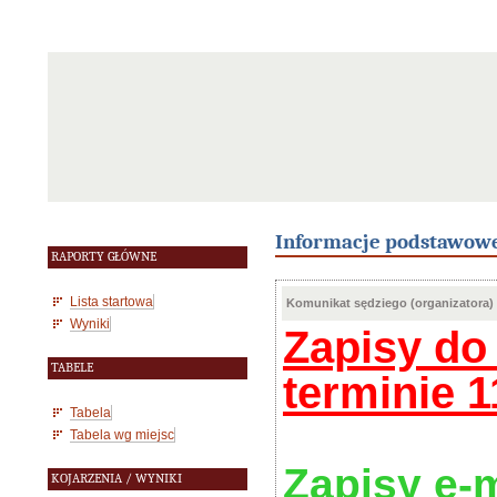
Informacje podstawow
RAPORTY GŁÓWNE
Lista startowa
Komunikat sędziego (organizatora)
Wyniki
Zapisy do
TABELE
terminie 1
Tabela
Tabela wg miejsc
Zapisy e-
KOJARZENIA / WYNIKI