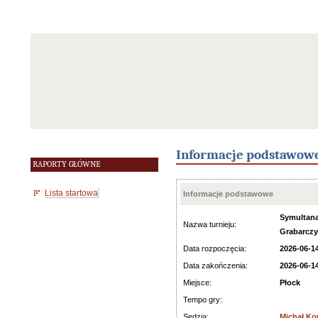
Informacje podstawow
RAPORTY GŁÓWNE
Lista startowa
Informacje podstawowe
Symultana
Nazwa turnieju:
Grabarcz
Data rozpoczęcia:
2026-06-1
Data zakończenia:
2026-06-1
Miejsce:
Płock
Tempo gry:
Sędzia:
Michał Ko