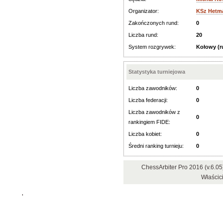
Organizator:
KSz Hetm
Zakończonych rund:
0
Liczba rund:
20
System rozgrywek:
Kołowy (
Statystyka turniejowa
Liczba zawodników:
0
Liczba federacji:
0
Liczba zawodników z
0
rankingiem FIDE:
Liczba kobiet:
0
Średni ranking turnieju:
0
ChessArbiter Pro 2016 (v.6.
Właścic
'