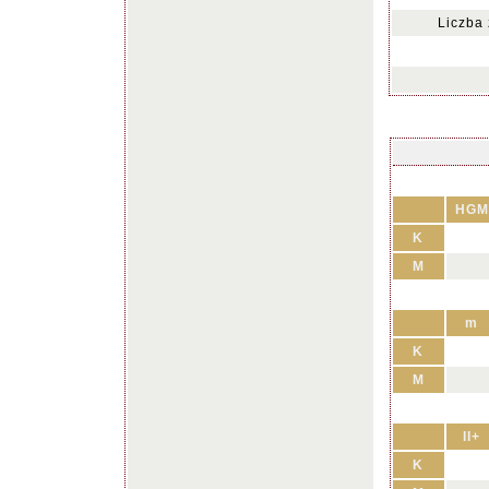
Liczba
HGM
K
M
m
K
M
II+
K