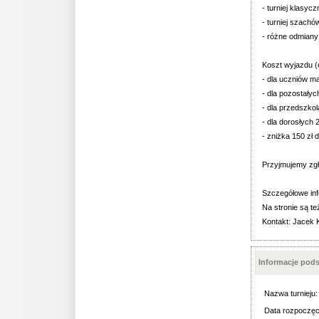
- turniej klasycz
- turniej szachó
- różne odmiany
Koszt wyjazdu (
- dla uczniów m
- dla pozostałyc
- dla przedszkol
- dla dorosłych 
- zniżka 150 zł
Przyjmujemy zgło
Szczegółowe in
Na stronie są te
Kontakt: Jacek K
Informacje pod
Nazwa turnieju:
Data rozpoczęc