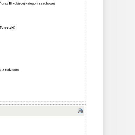
V oraz III kobiecej kategorii szachowej,
Turystyki
):
óz z rodzicem.