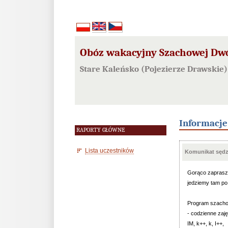
Obóz wakacyjny Szachowej Dwó
Stare Kaleńsko (Pojezierze Drawskie
Informacj
RAPORTY GŁÓWNE
Lista uczestników
Komunikat sędzi
Gorąco zaprasz
jedziemy tam po
Program szacho
- codzienne zaj
IM, k++, k, I++,