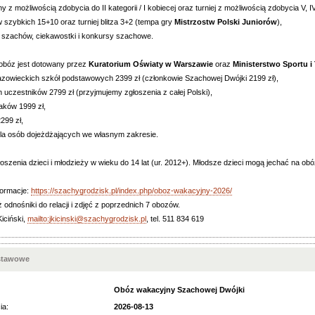
ny z możliwością zdobycia do II kategorii / I kobiecej oraz turniej z możliwością zdobycia V, I
w szybkich 15+10 oraz turniej blitza 3+2 (tempa gry
Mistrzostw Polski Juniorów
),
 szachów, ciekawostki i konkursy szachowe.
obóz jest dotowany przez
Kuratorium Oświaty w Warszawie
oraz
Ministerstwo Sportu i 
azowieckich szkół podstawowych 2399 zł (członkowie Szachowej Dwójki 2199 zł),
h uczestników 2799 zł (przyjmujemy zgłoszenia z całej Polski),
aków 1999 zł,
2299 zł,
 dla osób dojeżdżających we własnym zakresie.
szenia dzieci i młodzieży w wieku do 14 lat (ur. 2012+). Młodsze dzieci mogą jechać na ob
formacje:
https://szachygrodzisk.pl/index.php/oboz-wakacyjny-2026/
ż odnośniki do relacji i zdjęć z poprzednich 7 obozów.
iciński,
mailto:jkicinski@szachygrodzisk.pl
, tel. 511 834 619
stawowe
Obóz wakacyjny Szachowej Dwójki
ia:
2026-08-13