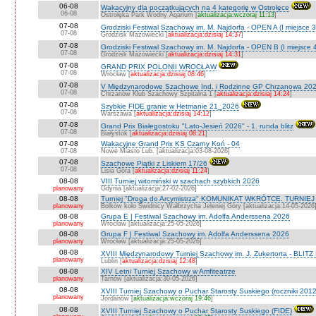
06-08
Wakacyjny dla początkujących na 4 kategorię w Ostrołęce
06-08
Ostrołęka Park Wodny Aqarium [
aktualizacja:wczoraj 11:13
]
07-08
Grodziski Festiwal Szachowy im. M. Najdorfa - OPEN A (I miejsce 
07-08
Grodzisk Mazowiecki [
aktualizacja:dzisiaj 14:37
]
07-08
Grodziski Festiwal Szachowy im. M. Najdorfa - OPEN B (I miejsce 
07-08
Grodzisk Mazowiecki [
aktualizacja:dzisiaj 14:31
]
07-08
GRAND PRIX POLONII WROCŁAW
07-08
Wrocław [
aktualizacja:dzisiaj 08:46
]
07-08
V Międzynarodowe Szachowe Ind. i Rodzinne GP Chrzanowa 202
07-08
Chrzanów Klub Szachowy Szpitalna 1 [
aktualizacja:dzisiaj 14:24
]
07-08
Szybkie FIDE granie w Hetmanie 21_2026
07-08
Warszawa [
aktualizacja:dzisiaj 14:12
]
07-08
Grand Prix Białegostoku "Lato-Jesień 2026" - 1. runda blitz
07-08
Białystok [
aktualizacja:dzisiaj 08:21
]
07-08
Wakacyjne Grand Prix KS Czarny Koń - 04
07-08
Nowe Miasto Lub. [aktualizacja:03-08-2026]
07-08
Szachowe Piątki z Liskiem 17/26
07-08
Lisia Góra [
aktualizacja:dzisiaj 11:24
]
08-08
VIII Turniej witomiński w szachach szybkich 2026
planowany
Gdynia [aktualizacja:27-02-2026]
08-08
Turniej "Droga do Arcymistrza" KOMUNIKAT WKRÓTCE. TURNIEJ O V
planowany
Bolków koło Świdnicy Wałbrzycha Jeleniej Góry [aktualizacja:14-05-2026
08-08
Grupa E | Festiwal Szachowy im. Adolfa Anderssena 2026
planowany
Wrocław [aktualizacja:25-05-2026]
08-08
Grupa F | Festiwal Szachowy im. Adolfa Anderssena 2026
planowany
Wrocław [aktualizacja:25-05-2026]
08-08
XVIII Międzynarodowy Turniej Szachowy im. J. Zukertorta - BLITZ
planowany
Lublin [
aktualizacja:dzisiaj 12:48
]
08-08
XIV Letni Turniej Szachowy w Amfiteatrze
planowany
Tarnów [aktualizacja:30-05-2026]
08-08
XVIII Turniej Szachowy o Puchar Starosty Suskiego (roczniki 201
planowany
Jordanów [
aktualizacja:wczoraj 19:46
]
08-08
XVIII Turniej Szachowy o Puchar Starosty Suskiego (FIDE)