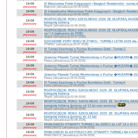
19-09
III Mistrzostwa Polski Księgowych i Biegłych Rewidentów - turniej d
planowany
Białystok [aktualizacja:04-08-2026]
19-09
III Indywidualne Mistrzostwa Polski Księgowych i Biegłych Rewid
planowany
Białystok [aktualizacja:04-08-2026]
ROZPOCZĘCIE ROKU SZKOLNEGO 2026 ZE SŁUPSKĄ AKADEMIĄ 
19-09
kategorię kobiecą
planowany
Słupsk [aktualizacja:02-06-2026]
ROZPOCZĘCIE ROKU SZKOLNEGO 2026 ZE SŁUPSKĄ AKADEMIĄ
19-09
na I i k (zgłoszony do FIDE)
planowany
Słupsk [aktualizacja:03-07-2026]
19-09
SZACHOWE PORY ROKU W ŻYWCU - TURNIEJ LETNI 2026 dla dzie
planowany
ŻYWIEC [aktualizacja:25-07-2026]
19-09
IV Turniej Szachowy o Puchar Burmistrza Dukli - Turniej C
planowany
Dukla [aktualizacja:02-06-2026]
19-09
Jesienny Pilawski Turniej Weekendowy o Puchar �HUSARII� 2026
planowany
Pilawa [aktualizacja:22-06-2026]
19-09
Jesienny Pilawski Turniej Weekendowy o Puchar �HUSARII� 2026
planowany
Pilawa [aktualizacja:22-06-2026]
19-09
Jesienny Pilawski Turniej Weekendowy o Puchar �HUSARII� 2026
planowany
Pilawa [aktualizacja:28-05-2026]
19-09
IV Turniej Szachowy o Puchar Burmistrza Dukli - Turniej A
planowany
Dukla [aktualizacja:02-06-2026]
ROZPOCZĘCIE ROKU SZKOLNEGO 2026 ZE SŁUPSKĄ AKADEMI
19-09
kategorię kobiecą
planowany
Słupsk [aktualizacja:02-06-2026]
ROZPOCZĘCIE ROKU SZKOLNEGO 2026 ZE SŁUPSKĄ AKADEMI
19-09
kategorię kobiecą (juniorzy od 13 lat oraz seniorzy)
planowany
Słupsk [aktualizacja:05-08-2026]
ROZPOCZĘCIE ROKU SZKOLNEGO 2025 ZE SŁUPSKĄ AKADEMI
19-09
kategorię kobiecą (juniorzy do 12 lat)
planowany
Słupsk [aktualizacja:02-06-2026]
19-09
PAWŁOWICKI OTWARTY TURNIEJ dla DZIECI do LAT 13 o III II i I
planowany
PAWŁOWICE [aktualizacja:24-06-2026]
19-09
PAWŁOWICKI KLASYFIKACYJNY OTWARTY TURNIEJ NA II KATEG
planowany
PAWŁOWICE [aktualizacja:24-06-2026]