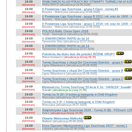
19-09
PAWŁOWICKI KLASYFIKACYJNY OTWARTY TURNIEJ NA III KATEG
planowany
PAWŁOWICE [aktualizacja:24-06-2026]
19-09
II Powiatowa Liga Szachowa - grupa A Open - turniej #3
planowany
Brzesko - Mokrzyska [aktualizacja:23-06-2026]
19-09
II Powiatowa Liga Szachowa - grupa B 2012 i mł. oraz do 1600 - t
planowany
Brzesko - Mokrzyska [aktualizacja:23-06-2026]
19-09
II Powiatowa Liga Szachowa - grupa C 2016 i mł. oraz do 1400 - t
planowany
Brzesko - Mokrzyska [aktualizacja:23-06-2026]
19-09
POLSCA Baltic Chess Open 2026
planowany
Ystad - Świnoujście [aktualizacja:23-06-2026]
19-09
V GWARKOWSKI RAPID do lat 10
planowany
Tarnowskie Góry [aktualizacja:22-07-2026]
19-09
V GWARKOWSKI RAPID do lat 14
planowany
Tarnowskie Góry [aktualizacja:22-07-2026]
19-09
Pokolenia dla klubu klub dla pokoleń RÓŻNE GRUPY
planowany
Wierzchosławice [
aktualizacja:dzisiaj 06:35
]
19-09
Turniej Szachowy z okazji Dni Czechowic-Dziedzic - grupa A
planowany
Ligota Miliardowice [aktualizacja:05-08-2026]
19-09
Turniej Szachowy z okazji Dni Czechowic-Dziedzic - grupa B
planowany
Ligota Miliardowice [aktualizacja:05-08-2026]
19-09
Turniej Szachowy z okazji Dni Czechowic-Dziedzic - grupa C
planowany
Ligota Miliardowice [aktualizacja:05-08-2026]
19-09
Błyskawiczny Turniej Szachowy 50-lecia K.Sz. "HAŃCZA" Suwałki
planowany
Suwałki [
aktualizacja:wczoraj 21:35
]
19-09
Turniej na III (III i II kobiecą) kategorię w Child Kingdom
planowany
Warszawa [aktualizacja:26-07-2026]
19-09
Turniej na II (II i I kobiecą) kategorię w Child Kingdom
planowany
Warszawa [aktualizacja:26-07-2026]
19-09
Świętokrzyska Liga Szachowa 2026 - Turniej III (B) - PZSzach 1
planowany
Kielce [
aktualizacja:dzisiaj 10:35
]
19-09
Otwarte Mistrzostwa Malborka
planowany
Malbork [aktualizacja:05-08-2026]
19-09
Enea Operator Międzyszkolna Liga Szachowa 26/27 - turniej 1
planowany
Łubianka [aktualizacja:02-08-2026]