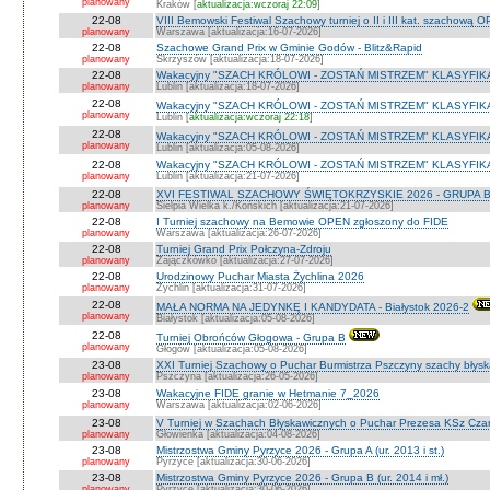
planowany
Kraków [
aktualizacja:wczoraj 22:09
]
22-08
VIII Bemowski Festiwal Szachowy turniej o II i III kat. szachową 
planowany
Warszawa [aktualizacja:16-07-2026]
22-08
Szachowe Grand Prix w Gminie Godów - Blitz&Rapid
planowany
Skrzyszów [aktualizacja:18-07-2026]
22-08
Wakacyjny "SZACH KRÓLOWI - ZOSTAŃ MISTRZEM" KLASYFIK
planowany
Lublin [aktualizacja:18-07-2026]
22-08
Wakacyjny "SZACH KRÓLOWI - ZOSTAŃ MISTRZEM" KLASYFIK
planowany
Lublin [
aktualizacja:wczoraj 22:18
]
22-08
Wakacyjny "SZACH KRÓLOWI - ZOSTAŃ MISTRZEM" KLASYFI
planowany
Lublin [aktualizacja:05-08-2026]
22-08
Wakacyjny "SZACH KRÓLOWI - ZOSTAŃ MISTRZEM" KLASYFIKA
planowany
Lublin [aktualizacja:21-07-2026]
22-08
XVI FESTIWAL SZACHOWY ŚWIĘTOKRZYSKIE 2026 - GRUPA 
planowany
Sielpia Wielka k./Końskich [aktualizacja:21-07-2026]
22-08
I Turniej szachowy na Bemowie OPEN zgłoszony do FIDE
planowany
Warszawa [aktualizacja:26-07-2026]
22-08
Turniej Grand Prix Połczyna-Zdroju
planowany
Zajączkówko [aktualizacja:27-07-2026]
22-08
Urodzinowy Puchar Miasta Żychlina 2026
planowany
Żychlin [aktualizacja:31-07-2026]
22-08
MAŁA NORMA NA JEDYNKĘ I KANDYDATA - Białystok 2026-2
planowany
Białystok [aktualizacja:05-08-2026]
22-08
Turniej Obrońców Głogowa - Grupa B
planowany
Głogów [aktualizacja:05-08-2026]
23-08
XXI Turniej Szachowy o Puchar Burmistrza Pszczyny szachy błys
planowany
Pszczyna [aktualizacja:26-05-2026]
23-08
Wakacyjne FIDE granie w Hetmanie 7_2026
planowany
Warszawa [aktualizacja:02-06-2026]
23-08
V Turniej w Szachach Błyskawicznych o Puchar Prezesa KSz Cza
planowany
Głowienka [aktualizacja:04-08-2026]
23-08
Mistrzostwa Gminy Pyrzyce 2026 - Grupa A (ur. 2013 i st.)
planowany
Pyrzyce [aktualizacja:30-06-2026]
23-08
Mistrzostwa Gminy Pyrzyce 2026 - Grupa B (ur. 2014 i mł.)
planowany
Pyrzyce [aktualizacja:30-06-2026]