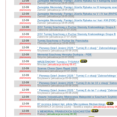
12-09
Zamojskie Memoriały: Pamięci Józefa Rybaka na II kategorię sza
planowany
Zamość [aktualizacja:18-05-2026]
12-09
Zamojskie Memoriały: Pamięci Józefa Rybaka na III kategorię sz
planowany
Zamość [aktualizacja:18-05-2026]
12-09
Zamojskie Memoriały: Pamięci Józefa Rybaka na V i IV kat (RAPI
planowany
Zamość [aktualizacja:18-05-2026]
12-09
Zamojskie Memoriały: Pamięci Józefa Rybaka na I kat i KM (FIDE)
planowany
Zamość [aktualizacja:18-05-2026]
12-09
XXV Turniej Szachowy o Puchar Starosty Krakowskiego Grupa A
planowany
Zabierzów [aktualizacja:27-07-2026]
12-09
XXV Turniej Szachowy o Puchar Starosty Krakowskiego Grupa B
planowany
Zabierzów [aktualizacja:27-07-2026]
12-09
Turniej Szachowy o Puchar św. Franciszka
planowany
Chorzów [aktualizacja:18-06-2026]
12-09
" Pierwszy Dzień Jesieni 2026 " Turniej B z okazji " Zabrzańskieg
planowany
Grzybowice [aktualizacja:05-08-2026]
12-09
Memoriał Szachowy Henryka Gudojcia - FIDE
planowany
Giżycko [aktualizacja:22-07-2026]
12-09
WRZEŚNIOWY Turniej o TYSIAKA
planowany
Wrocław [
aktualizacja:dzisiaj 08:47
]
12-09
Szansa Chess Open Rapid 2026
planowany
Warszawa [aktualizacja:07-07-2026]
12-09
" Pierwszy Dzień Jesieni 2026 " Turniej C z okazji "Zabrzańskiego
planowany
Grzybowice [aktualizacja:05-08-2026]
12-09
" Pierwszy Dzień Jesieni 2026 " Turniej D do lat 10 z okazji "Zab
planowany
Grzybowice [aktualizacja:05-08-2026]
12-09
" Pierwszy Dzień Jesieni 2026 " Turniej E do lat 7 z okazji "Zabrz
planowany
Grzybowice [aktualizacja:05-08-2026]
12-09
Otwarte Indywidualne Mistrzostwa Małopolski w Szachach Szybki
planowany
Borzęcin [aktualizacja:24-07-2026]
12-09
87 rocznica śmierci kpt. pilota Mieczysława Medweckiego
planowany
MORAWICA 24 (Gmina Liszki) - Świetlica wiejska [
aktualizacja:dzisiaj 0
12-09
V MEMORIAŁ PRABUCKICH SZACHISTÓW
planowany
Prabuty [
aktualizacja:wczoraj 08:30
]