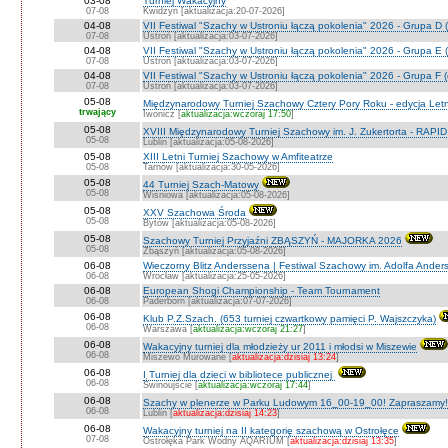
03-08
Turniej Wakacyjny
07-08
Kwidzyn [aktualizacja:20-07-2026]
04-08
VII Festiwal "Szachy w Ustroniu łączą pokolenia" 2026 - Grupa D (
07-08
Ustroń [aktualizacja:03-07-2026]
04-08
VII Festiwal "Szachy w Ustroniu łączą pokolenia" 2026 - Grupa E (
07-08
Ustroń [aktualizacja:03-07-2026]
04-08
VII Festiwal "Szachy w Ustroniu łączą pokolenia" 2026 - Grupa F (
07-08
Ustroń [aktualizacja:03-07-2026]
05-08
Międzynarodowy Turniej Szachowy Cztery Pory Roku - edycja Let
trwający
Iwonicz [
aktualizacja:wczoraj 17:50
]
05-08
XVIII Międzynarodowy Turniej Szachowy im. J. Zukertorta - RAPI
05-08
Lublin [aktualizacja:05-08-2026]
05-08
XIII Letni Turniej Szachowy w Amfiteatrze
05-08
Tarnów [aktualizacja:30-05-2026]
05-08
44 Turniej Szach-Matowy
05-08
Wiśniowa [aktualizacja:05-08-2026]
05-08
XXV Szachowa Środa
05-08
Bytów [aktualizacja:05-08-2026]
05-08
Szachowy Turniej Przyjaźni ZBĄSZYŃ - MAJORKA 2026
05-08
Zbąszyń [aktualizacja:05-08-2026]
06-08
Wieczorny Blitz Anderssena | Festiwal Szachowy im. Adolfa Ande
06-08
Wrocław [aktualizacja:25-05-2026]
06-08
European Shogi Championship - Team Tournament
06-08
Paderborn [aktualizacja:07-07-2026]
06-08
Klub P.Z.Szach. (653 turniej czwartkowy pamięci P. Wajszczyka)
06-08
Warszawa [
aktualizacja:wczoraj 21:27
]
06-08
Wakacyjny turniej dla młodzieży ur 2011 i młodsi w Miszewie
06-08
Miszewo Murowane [
aktualizacja:dzisiaj 13:24
]
06-08
I Turniej dla dzieci w bibliotece publicznej
06-08
Świnoujście [
aktualizacja:wczoraj 17:44
]
06-08
Szachy w plenerze w Parku Ludowym 16_00-19_00! Zapraszamy!
06-08
Lublin [
aktualizacja:dzisiaj 14:23
]
06-08
Wakacyjny turniej na II kategorię szachową w Ostrołęce
07-08
Ostrołęka Park Wodny AQARIUM [
aktualizacja:dzisiaj 13:35
]