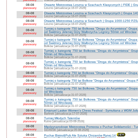
planowany
Kraków [aktualizacja:27-07-2026]
08-08
Otwarte Mistrzostwa Leszna w Szachach Klasycznych | FIDE | G
planowany
Leszno [aktualizacja:16-07-2026]
08-08
Otwarte Mistrzostwa Leszna w Szachach Klasycznych | Grupa 1
planowany
Leszno [aktualizacja:16-07-2026]
08-08
Otwarte Mistrzostwa Leszna w Szachach | Grupa 1000-1250 PZS
planowany
Leszno [aktualizacja:16-07-2026]
Turniej o kategorie 750 lat Bolkowa "Droga do Arcymistrza" G
08-08
od Świdnicy Jeleniej Góry Wałbrzycha Legnicy 50min od Wrocław
planowany
Bolków [aktualizacja:31-07-2026]
Turniej o kategorie 750 lat Bolkowa "Droga do Arcymistrza" G
08-08
od Świdnicy Jeleniej Góry Wałbrzycha Legnicy 50min od Wrocław
planowany
Bolków [aktualizacja:31-07-2026]
Turniej o kategorię 750 lat Bolkowa "Droga do Arcymistrza" Gr
08-08
50min od Wrocławia
planowany
Bolków [aktualizacja:31-07-2026]
Turniej o kategorię 750 lat Bolkowa "Droga do Arcymistrza" Gr
08-08
50min od Wrocławia
planowany
Bolków [aktualizacja:31-07-2026]
08-08
Turniej o kategorię 750 lat Bolkowa "Droga do Arcymistrza" Grup
planowany
Bolków [aktualizacja:31-07-2026]
08-08
Turniej o kategorię 750 lat Bolkow "Droga do Arcymistrza" Grupa F
planowany
Bolków [aktualizacja:31-07-2026]
Turniej o kategorię 750 lat Bolkowa "Droga do Arcymistrza" Gru
08-08
od Wrocławia
planowany
Bolków [aktualizacja:31-07-2026]
Turniej o kategorię 750 lat Bolkowa "Droga do Arcymistrza" Gr
08-08
50min od Wrocławia
planowany
Bolków [aktualizacja:31-07-2026]
08-08
Emanuel Lasker Women's Chess Festival - Symultana z WGM Julią
planowany
Barlinek [aktualizacja:17-07-2026]
08-08
Turniej Młodych Talentów
planowany
Kutno [aktualizacja:03-08-2026]
08-08
Międzynarodowe Mistrzostwa Pomorza o Puchar Solidarności - Tur
planowany
GDAŃSK [aktualizacja:05-08-2026]
08-08
Puchar Bistro&Pub Ale Sztuka Chrzanów Rynej 14