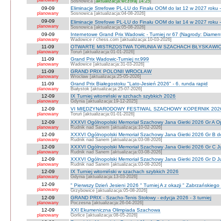
planowany
Sosnowica [
aktualizacja:wczoraj 14:25
]
09-09
Eliminacje Strefowe PL-LU do Finału OOM do lat 12 w 2027 roku 
planowany
Sosnowica [aktualizacja:04-08-2026]
09-09
Eliminacje Strefowe PL-LU do Finału OOM do lat 14 w 2027 roku 
planowany
Sosnowica [aktualizacja:05-08-2026]
09-09
Internetowe Grand Prix Wadowic - Turniej nr 67 (Nagrody: Diamen
planowany
Wadowice / chess.com [aktualizacja:10-03-2026]
11-09
OTWARTE MISTRZOSTWA TORUNIA W SZACHACH BŁYSKAWIC
planowany
Toruń [aktualizacja:01-01-2026]
11-09
Grand Prix Wadowic-Turniej nr.999
planowany
Wadowice [aktualizacja:31-03-2026]
11-09
GRAND PRIX POLONII WROCŁAW
planowany
Wrocław [aktualizacja:25-05-2026]
11-09
Grand Prix Białegostoku "Lato-Jesień 2026" - 6. runda rapid
planowany
Białystok [aktualizacja:25-07-2026]
12-09
IX Turniej witomiński w szchach szybkich 2026
planowany
Gdynia [aktualizacja:19-12-2025]
12-09
VI MIĘDZYNARODOWY FESTIWAL SZACHOWY KOPERNIK 202
planowany
Toruń [aktualizacja:01-01-2026]
12-09
XXXVI Ogólnopolski Memoriał Szachowy Jana Gietki 2026 Gr A 
planowany
Rudnik nad Sanem [aktualizacja:10-02-2026]
12-09
XXXVI Ogólnopolski Memoriał Szachowy Jana Gietki 2026 Gr B 
planowany
Rudnik nad Sanem [aktualizacja:03-08-2026]
12-09
XXXVI Ogólnopolski Memoriał Szachowy Jana Gietki 2026 Gr C Ju
planowany
Rudnik nad Sanem [aktualizacja:03-08-2026]
12-09
XXXVI Ogólnopolski Memoriał Szachowy Jana Gietki 2026 Gr D Jun.
planowany
Rudnik nad Sanem [aktualizacja:03-08-2026]
12-09
IX Turniej witomiński w szachach szybkich 2026
planowany
Gdynia [aktualizacja:13-03-2026]
12-09
" Pierwszy Dzień Jesieni 2026 " Turniej A z okazji " Zabrzańskiego
planowany
Grzybowice [aktualizacja:05-08-2026]
12-09
GRAND PRIX - Szacho-Tenis Stołowy - edycja 2026 - 3 turniej
planowany
Poczesna [aktualizacja:26-04-2026]
12-09
XXI Ekumeniczna Olimpiada Szachowa
planowany
Gorlice [aktualizacja:08-05-2026]