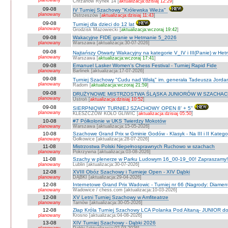
planowany
Chrzanów Rynek 14 [
aktualizacja:dzisiaj 12:29
]
09-08
IV Turniej Szachowy "Królewska Wieża"
planowany
Ostrzeszów [
aktualizacja:dzisiaj 11:43
]
09-08
Turniej dla dzieci do 12 lat
planowany
Grodzisk Mazowiecki [
aktualizacja:wczoraj 19:42
]
09-08
Wakacyjne FIDE granie w Hetmanie 5_2026
planowany
Warszawa [aktualizacja:30-07-2026]
09-08
Najtańszy Otwarty Wakacyjny na kategorie V_IV i III(Panie) w He
planowany
Warszawa [
aktualizacja:wczoraj 17:41
]
09-08
Emanuel Lasker Women's Chess Festival - Turniej Rapid Fide
planowany
Barlinek [aktualizacja:17-07-2026]
09-08
Turniej Szachowy "Cudu nad Wisłą" im. generała Tadeusza Jord
planowany
Radom [
aktualizacja:wczoraj 21:59
]
09-08
DRUŻYNOWE MISTRZOSTWA ŚLĄSKA JUNIORÓW W SZACHACH S
planowany
Ustroń [
aktualizacja:dzisiaj 10:52
]
09-08
SIERPNIOWY TURNIEJ SZACHOWY OPEN 8' + 5"
planowany
KLESZCZÓW KOŁO GLIWIC [
aktualizacja:dzisiaj 05:50
]
10-08
#7 Półkolonie w UKS Twierdzy Mokotów
planowany
Warszawa [aktualizacja:15-05-2026]
10-08
Szachowe Grand Prix w Gminie Godów - Klasyk - Na III i II Katego
planowany
Gołkowice [aktualizacja:28-07-2026]
11-08
Mistrzostwa Polski Niepełnosprawnych Ruchowo w szachach
planowany
Pokrzywna [aktualizacja:03-08-2026]
11-08
Szachy w plenerze w Parku Ludowym 16_00-19_00! Zapraszamy!
planowany
Lublin [aktualizacja:30-07-2026]
12-08
XVIII Obóz Szachowy i Turnieje Open - XIV Dąbki
planowany
DĄBKI [aktualizacja:29-04-2026]
12-08
Internetowe Grand Prix Wadowic - Turniej nr 66 (Nagrody: Diamen
planowany
Wadowice / chess.com [aktualizacja:10-03-2026]
12-08
XV Letni Turniej Szachowy w Amfiteatrze
planowany
Tarnów [aktualizacja:30-05-2026]
12-08
Złap Króla Turniej Szachowy LCA Polanka Pod Altaną- JUNIOR do 
planowany
Krosno [aktualizacja:04-08-2026]
13-08
XIV Turniej Szachowy - Dąbki 2026