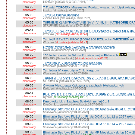
planowany
Chotowa [aktualizacja:23-07-2026]
04-09
7 Turniej TOROTAX Mistrzostwa Powiatu w szachach błyskawiczn
planowany
Łowicz [aktualizacja:05-08-2026]
05-09
Turniej o Puchar Bachusa
planowany
Zielona Góra [aktualizacja:18-01-2026]
05-09
TURNIEJE KLASYFIKACYJNE NA V; IV; III; II; I KATEGORIĘ OR
planowany
STRUMIEŃ [aktualizacja:25-07-2026]
05-09
Turniej PIERWSZY KROK (1000-1200 PZSzach) - WRZESIEŃ do l
planowany
Wrocław [
aktualizacja:dzisiaj 08:47
]
05-09
Turniej PIERWSZY KROK (1000-1200 PZSzach) - WRZESIEŃ od l
planowany
Wrocław [
aktualizacja:dzisiaj 08:47
]
05-09
Otwarte Mistrzostwa Kwidzyna w szachach szybkich
planowany
Kwidzyn [aktualizacja:24-07-2026]
05-09
150 lecie powstania Szkoły Podstawowej w Piekarach
planowany
PIEKARY (Gmina Liszki) [
aktualizacja:dzisiaj 06:23
]
05-09
Turniej na V-IV kategorię w Child Kingdom
planowany
Warszawa [aktualizacja:26-07-2026]
05-09
Turniej na IV kategorię w Child Kingdom
planowany
Warszawa [aktualizacja:26-07-2026]
06-09
TURNIEJE KLASYFIKACYJNE NA V; IV KATEGORIĘ oraz III KOB
planowany
STRUMIEŃ [aktualizacja:25-07-2026]
06-09
Otwarte Mistrzostwa Kwidzyna w szachach błyskawicznych
planowany
Kwidzyn [aktualizacja:24-07-2026]
06-09
III OTWARTY TURNIEJ SZACHOWY RYBNIK 2026 - 3 rapid (do F
planowany
Rybnik [
aktualizacja:wczoraj 16:07
]
08-09
Knurowska Liga Szachów Szybkich turniej 6 z 8
planowany
Knurów Szczygłowice [aktualizacja:19-07-2026]
09-09
Eliminacje Strefowe PL-LU do Finału MP Młodzików do lat 10 w 20
planowany
Sosnowica [aktualizacja:04-08-2026]
09-09
Eliminacje Strefowe PL-LU do Finału OOM do lat 12 w 2027 roku -
planowany
Sosnowica [aktualizacja:04-08-2026]
09-09
Eliminacje Strefowe PL-LU do Finału OOM do lat 14 w 2027 roku 
planowany
Sosnowica [aktualizacja:04-08-2026]
09-09
Eliminacje Strefowe PL-LU do Finału MP Młodziczek do lat 10 w 2