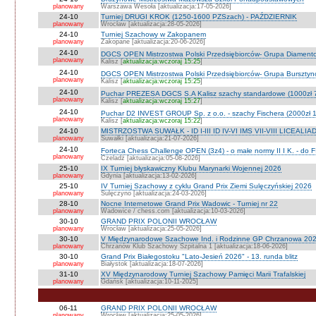
planowany
Warszawa Wesoła [aktualizacja:17-05-2026]
24-10
Turniej DRUGI KROK (1250-1600 PZSzach) - PAŹDZIERNIK
planowany
Wrocław [aktualizacja:28-05-2026]
24-10
Turniej Szachowy w Zakopanem
planowany
Zakopane [aktualizacja:20-06-2026]
24-10
DGCS OPEN Mistrzostwa Polski Przedsiębiorców- Grupa Diament
planowany
Kalisz [
aktualizacja:wczoraj 15:25
]
24-10
DGCS OPEN Mistrzostwa Polski Przedsiębiorców- Grupa Burszty
planowany
Kalisz [
aktualizacja:wczoraj 15:25
]
24-10
Puchar PREZESA DGCS S.A Kalisz szachy standardowe (1000zł 
planowany
Kalisz [
aktualizacja:wczoraj 15:27
]
24-10
Puchar D2 INVEST GROUP Sp. z o.o. - szachy Fischera (2000zł 1
planowany
Kalisz [
aktualizacja:wczoraj 15:22
]
24-10
MISTRZOSTWA SUWAŁK - ID I-III ID IV-VI IMS VII-VIII LICEALIA
planowany
Suwałki [aktualizacja:21-07-2026]
24-10
Forteca Chess Challenge OPEN (3z4) - o małe normy II I K. - do F
planowany
Czeladź [aktualizacja:05-08-2026]
25-10
IX Turniej błyskawiczny Klubu Marynarki Wojennej 2026
planowany
Gdynia [aktualizacja:13-02-2026]
25-10
IV Turniej Szachowy z cyklu Grand Prix Ziemi Sulęczyńskiej 2026
planowany
Sulęczyno [aktualizacja:24-03-2026]
28-10
Nocne Internetowe Grand Prix Wadowic - Turniej nr 22
planowany
Wadowice / chess.com [aktualizacja:10-03-2026]
30-10
GRAND PRIX POLONII WROCŁAW
planowany
Wrocław [aktualizacja:25-05-2026]
30-10
V Międzynarodowe Szachowe Ind. i Rodzinne GP Chrzanowa 2026
planowany
Chrzanów Klub Szachowy Szpitalna 1 [aktualizacja:18-06-2026]
30-10
Grand Prix Białegostoku "Lato-Jesień 2026" - 13. runda blitz
planowany
Białystok [aktualizacja:18-07-2026]
31-10
XV Międzynarodowy Turniej Szachowy Pamięci Marii Trafalskiej
planowany
Gdańsk [aktualizacja:10-11-2025]
06-11
GRAND PRIX POLONII WROCŁAW
planowany
Wrocław [aktualizacja:25-05-2026]