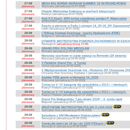
27-08
MEGA BIG NORMS WARSAW SUMMER '26 IM ROUND-ROBIN
planowany
Warszawa [aktualizacja:15-07-2026]
27-08
Otwarte Mistrzostwa Kwidzyna w szachach klasycznych
planowany
Kwidzyn [aktualizacja:24-07-2026]
27-08
Klub P.Z.Szach. (656 turniej czwartkowy pamięci P. Wajszczyka)
planowany
WARSZAWA [aktualizacja:31-07-2026]
27-08
Szachy w plenerze w Parku Ludowym 16_00-19_00! Zapraszamy!
planowany
Lublin [aktualizacja:30-07-2026]
28-08
I TEBowy Festiwal Szachowy - szachy błyskawiczne (FIDE)
planowany
Bydgoszcz [aktualizacja:02-08-2026]
28-08
OTWARTE MISTRZOSTWA POMORZA ZACHODNIEGO W SZACH
planowany
Świnoujście [
aktualizacja:dzisiaj 13:06
]
28-08
GRAND PRIX POLONII WROCŁAW
planowany
Wrocław [aktualizacja:25-05-2026]
28-08
Warsztaty szachowe w czasie wakacji na Bemowie (28 sierpnia)
planowany
Warszawa [aktualizacja:04-06-2026]
28-08
V Piekielne Grand Prix - 4 Turniej
planowany
Ustroń [aktualizacja:06-06-2026]
28-08
V Międzynarodowe Szachowe Ind. i Rodzinne GP Chrzanowa 202
planowany
Chrzanów Klub Szachowy Szpitalna 1 [aktualizacja:18-06-2026]
28-08
Szybkie FIDE granie w Hetmanie 24_2026
planowany
Warszawa [aktualizacja:21-06-2026]
28-08
Turniej na V i IV kategorię dla zawodników z 2013 r. i młodszych.
planowany
Radzyń Podlaski [aktualizacja:07-07-2026]
28-08
Turniej na V i IV kategorię dla zawodników z 2012 r. i starszych.
planowany
Radzyń Podlaski [aktualizacja:07-07-2026]
28-08
Grand Prix Białegostoku "Lato-Jesień 2026" - 4. runda rapid
planowany
Białystok [aktualizacja:25-07-2026]
28-08
DRUŻYNOWE MISTRZOSTWA POLSKI II LIGA 2026
planowany
Jastrzębie Góra [aktualizacja:05-08-2026]
28-08
Symultana z GM Mirosławem Grabarczykiem
planowany
Świnoujście [aktualizacja:05-08-2026]
28-08
Turniej dla dzieci do 16 lat ( do 1200 PZSzach )
planowany
Świnoujście [aktualizacja:05-08-2026]