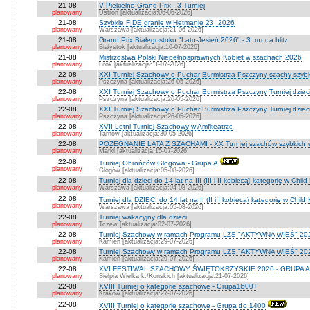
21-08
V Piekielne Grand Prix - 3 Turniej
planowany
Ustroń [aktualizacja:06-06-2026]
21-08
Szybkie FIDE granie w Hetmanie 23_2026
planowany
Warszawa [aktualizacja:21-06-2026]
21-08
Grand Prix Białegostoku "Lato-Jesień 2026" - 3. runda blitz
planowany
Białystok [aktualizacja:10-07-2026]
21-08
Mistrzostwa Polski Niepełnosprawnych Kobiet w szachach 2026
planowany
Brok [aktualizacja:11-07-2026]
22-08
XXI Turniej Szachowy o Puchar Burmistrza Pszczyny szachy szyb
planowany
Pszczyna [aktualizacja:26-05-2026]
22-08
XXI Turniej Szachowy o Puchar Burmistrza Pszczyny Turniej dzieci
planowany
Pszczyna [aktualizacja:26-05-2026]
22-08
XXI Turniej Szachowy o Puchar Burmistrza Pszczyny Turniej dzieci
planowany
Pszczyna [aktualizacja:26-05-2026]
22-08
XVII Letni Turniej Szachowy w Amfiteatrze
planowany
Tarnów [aktualizacja:30-05-2026]
22-08
POŻEGNANIE LATA Z SZACHAMI - XX Turniej szachów szybkich 
planowany
Marki [aktualizacja:15-07-2026]
22-08
Turniej Obrońców Głogowa - Grupa A
planowany
Głogów [aktualizacja:05-08-2026]
22-08
Turniej dla dzieci do 14 lat na III (III i II kobiecą) kategorię w Chi
planowany
Warszawa [aktualizacja:04-08-2026]
22-08
Turniej dla DZIECI do 14 lat na II (II i I kobiecą) kategorię w Chil
planowany
Warszawa [aktualizacja:05-08-2026]
22-08
Turniej wakacyjny dla dzieci
planowany
Tczew [aktualizacja:02-07-2026]
22-08
Turniej Szachowy w ramach Programu LZS "AKTYWNA WIEŚ" 202
planowany
Kamień [aktualizacja:29-07-2026]
22-08
Turniej Szachowy w ramach Programu LZS "AKTYWNA WIEŚ" 202
planowany
Kamień [aktualizacja:29-07-2026]
22-08
XVI FESTIWAL SZACHOWY ŚWIĘTOKRZYSKIE 2026 - GRUPA A 
planowany
Sielpia Wielka k./Końskich [aktualizacja:21-07-2026]
22-08
XVIII Turniej o kategorie szachowe - Grupa1600+
planowany
Kraków [aktualizacja:27-07-2026]
22-08
XVIII Turniej o kategorie szachowe - Grupa do 1400