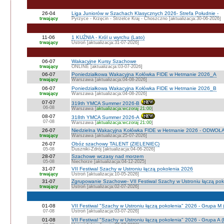
26-04
Liga Juniorów w Szachach Klasycznych 2026- Strefa Południe -
trwający
Pyrzyce - Krzęcin - Strzelce Kraj - Choszczno [aktualizacja:30-06-2026]
11-06
1 KUŹNIA - Król u wyrchu (Lato)
trwający
Ustroń [aktualizacja:31-07-2026]
06-07
Wakacyjne Kursy Szachowe
trwający
ONLINE [aktualizacja:03-07-2026]
06-07
Poniedziałkowa Wakacyjna Kołówka FIDE w Hetmanie 2026_A
trwający
Warszawa [aktualizacja:04-08-2026]
06-07
Poniedziałkowa Wakacyjna Kołówka FIDE w Hetmanie 2026_B
trwający
Warszawa [aktualizacja:04-08-2026]
07-07
319th YMCA Summer 2026-B
06-08
Warszawa [
aktualizacja:wczoraj 21:00
]
08-07
318th YMCA Summer 2026-A
07-08
Warszawa [
aktualizacja:wczoraj 21:00
]
26-07
Niedzielna Wakacyjna Kołówka FIDE w Hetmanie 2026 - ODWOŁ
trwający
Warszawa [aktualizacja:25-07-2026]
26-07
Obóz szachowy TALENT (ZIELENIEC)
05-08
Duszniki-Zdrój [aktualizacja:04-06-2026]
28-07
Szachowe wczasy nad morzem
05-08
Niechorze [aktualizacja:04-12-2025]
31-07
VII Festiwal Szachy w Ustroniu łączą pokolenia 2026
trwający
Ustroń [aktualizacja:10-05-2026]
31-07
Zgrupowanie Szachowe- VII Festiwal Szachy w Ustroniu łączą po
trwający
Ustroń [aktualizacja:02-07-2026]
01-08
VII Festiwal "Szachy w Ustroniu łączą pokolenia" 2026 - Grupa M
07-08
Ustroń [aktualizacja:03-07-2026]
01-08
VII Festiwal "Szachy w Ustroniu łączą pokolenia" 2026 - Grupa A