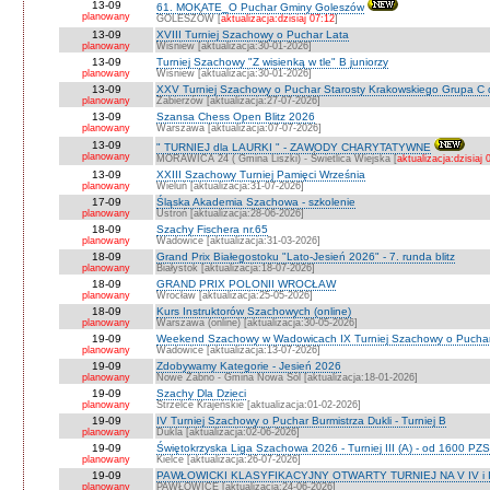
13-09
61. MOKATE_O Puchar Gminy Goleszów
planowany
GOLESZÓW [
aktualizacja:dzisiaj 07:12
]
13-09
XVIII Turniej Szachowy o Puchar Lata
planowany
Wiśniew [aktualizacja:30-01-2026]
13-09
Turniej Szachowy "Z wisienką w tle" B juniorzy
planowany
Wiśniew [aktualizacja:30-01-2026]
13-09
XXV Turniej Szachowy o Puchar Starosty Krakowskiego Grupa C d
planowany
Zabierzów [aktualizacja:27-07-2026]
13-09
Szansa Chess Open Blitz 2026
planowany
Warszawa [aktualizacja:07-07-2026]
13-09
" TURNIEJ dla LAURKI " - ZAWODY CHARYTATYWNE
planowany
MORAWICA 24 ( Gmina Liszki) - Świetlica Wiejska [
aktualizacja:dzisiaj 
13-09
XXIII Szachowy Turniej Pamięci Września
planowany
Wieluń [aktualizacja:31-07-2026]
17-09
Śląska Akademia Szachowa - szkolenie
planowany
Ustroń [aktualizacja:28-06-2026]
18-09
Szachy Fischera nr.65
planowany
Wadowice [aktualizacja:31-03-2026]
18-09
Grand Prix Białegostoku "Lato-Jesień 2026" - 7. runda blitz
planowany
Białystok [aktualizacja:18-07-2026]
18-09
GRAND PRIX POLONII WROCŁAW
planowany
Wrocław [aktualizacja:25-05-2026]
18-09
Kurs Instruktorów Szachowych (online)
planowany
Warszawa (online) [aktualizacja:30-05-2026]
19-09
Weekend Szachowy w Wadowicach IX Turniej Szachowy o Puchar S
planowany
Wadowice [aktualizacja:13-07-2026]
19-09
Zdobywamy Kategorie - Jesień 2026
planowany
Nowe Żabno - Gmina Nowa Sól [aktualizacja:18-01-2026]
19-09
Szachy Dla Dzieci
planowany
Strzelce Krajeńskie [aktualizacja:01-02-2026]
19-09
IV Turniej Szachowy o Puchar Burmistrza Dukli - Turniej B
planowany
Dukla [aktualizacja:02-06-2026]
19-09
Świętokrzyska Liga Szachowa 2026 - Turniej III (A) - od 1600 PZ
planowany
Kielce [aktualizacja:26-07-2026]
19-09
PAWŁOWICKI KLASYFIKACYJNY OTWARTY TURNIEJ NA V IV i I
planowany
PAWŁOWICE [aktualizacja:24-06-2026]