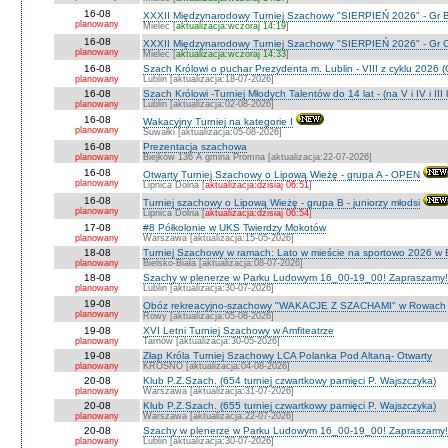
16-08
XXXII Międzynarodowy Turniej Szachowy "SIERPIEŃ 2026" - Gr B
planowany
Mielec [
aktualizacja:wczoraj 14:19
]
16-08
XXXII Międzynarodowy Turniej Szachowy "SIERPIEŃ 2026" - Gr C J
planowany
Mielec [
aktualizacja:wczoraj 14:33
]
16-08
Szach Królowi o puchar Prezydenta m. Lublin - VIII z cyklu 2026
planowany
Lublin [aktualizacja:18-07-2026]
16-08
Szach Królowi -Turniej Młodych Talentów do 14 lat - (na V i IV i III
planowany
Lublin [aktualizacja:02-08-2026]
16-08
Wakacyjny Turniej na kategorie I
planowany
Suwałki [aktualizacja:05-08-2026]
16-08
Prezentacja szachowa
planowany
Biejków 136 A gmina Promna [aktualizacja:22-07-2026]
16-08
Otwarty Turniej Szachowy o Lipową Wieżę - grupa A - OPEN
planowany
Lipnica Dolna [
aktualizacja:dzisiaj 06:51
]
16-08
Turniej szachowy o Lipową Wieżę - grupa B - juniorzy młodsi
planowany
Lipnica Dolna [
aktualizacja:dzisiaj 06:54
]
17-08
#8 Półkolonie w UKS Twierdzy Mokotów
planowany
Warszawa [aktualizacja:15-05-2026]
18-08
Turniej Szachowy w ramach: Lato w mieście na sportowo 2026 w Bie
planowany
Bielsko-Biała [aktualizacja:08-07-2026]
18-08
Szachy w plenerze w Parku Ludowym 16_00-19_00! Zapraszamy!
planowany
Lublin [aktualizacja:30-07-2026]
19-08
Obóz rekreacyjno-szachowy "WAKACJE Z SZACHAMI" w Rowach
planowany
Rowy [aktualizacja:05-08-2026]
19-08
XVI Letni Turniej Szachowy w Amfiteatrze
planowany
Tarnów [aktualizacja:30-05-2026]
19-08
Złap Króla Turniej Szachowy LCA Polanka Pod Altaną- Otwarty
planowany
KROSNO [aktualizacja:04-08-2026]
20-08
Klub P.Z.Szach. (654 turniej czwartkowy pamięci P. Wajszczyka)
planowany
Warszawa [aktualizacja:31-07-2026]
20-08
Klub P.Z.Szach. (655 turniej czwartkowy pamięci P. Wajszczyka)
planowany
Warszawa [aktualizacja:22-07-2026]
20-08
Szachy w plenerze w Parku Ludowym 16_00-19_00! Zapraszamy!
planowany
Lublin [aktualizacja:30-07-2026]