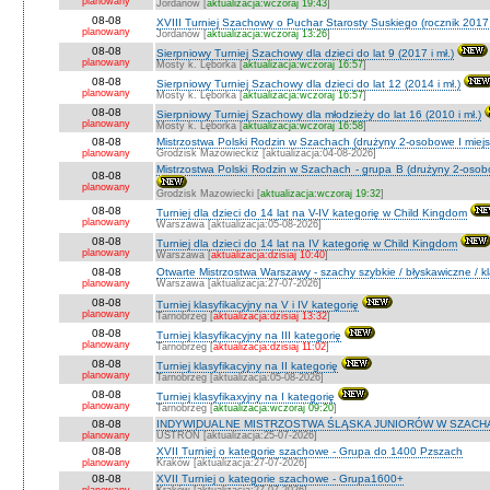
planowany
Jordanów [
aktualizacja:wczoraj 19:43
]
08-08
XVIII Turniej Szachowy o Puchar Starosty Suskiego (rocznik 2017 
planowany
Jordanów [
aktualizacja:wczoraj 13:26
]
08-08
Sierpniowy Turniej Szachowy dla dzieci do lat 9 (2017 i mł.)
planowany
Mosty k. Lęborka [
aktualizacja:wczoraj 16:57
]
08-08
Sierpniowy Turniej Szachowy dla dzieci do lat 12 (2014 i mł.)
planowany
Mosty k. Lęborka [
aktualizacja:wczoraj 16:57
]
08-08
Sierpniowy Turniej Szachowy dla młodzieży do lat 16 (2010 i mł.)
planowany
Mosty k. Lęborka [
aktualizacja:wczoraj 16:58
]
08-08
Mistrzostwa Polski Rodzin w Szachach (drużyny 2-osobowe I miejs
planowany
Grodzisk Mazowieckiz [aktualizacja:04-08-2026]
Mistrzostwa Polski Rodzin w Szachach - grupa B (drużyny 2-osobo
08-08
planowany
Grodzisk Mazowiecki [
aktualizacja:wczoraj 19:32
]
08-08
Turniej dla dzieci do 14 lat na V-IV kategorię w Child Kingdom
planowany
Warszawa [aktualizacja:05-08-2026]
08-08
Turniej dla dzieci do 14 lat na IV kategorię w Child Kingdom
planowany
Warszawa [
aktualizacja:dzisiaj 10:40
]
08-08
Otwarte Mistrzostwa Warszawy - szachy szybkie / błyskawiczne / k
planowany
Warszawa [aktualizacja:27-07-2026]
08-08
Turniej klasyfikacyjny na V i IV kategorię
planowany
Tarnobrzeg [
aktualizacja:dzisiaj 13:32
]
08-08
Turniej klasyfikacyjny na III kategorię
planowany
Tarnobrzeg [
aktualizacja:dzisiaj 11:02
]
08-08
Turniej klasyfikacyjny na II kategorię
planowany
Tarnobrzeg [aktualizacja:05-08-2026]
08-08
Turniej klasyfikaxyjny na I kategorię
planowany
Tarnobrzeg [
aktualizacja:wczoraj 09:20
]
08-08
INDYWIDUALNE MISTRZOSTWA ŚLĄSKA JUNIORÓW W SZACHAC
planowany
USTROŃ [aktualizacja:25-07-2026]
08-08
XVII Turniej o kategorie szachowe - Grupa do 1400 Pzszach
planowany
Kraków [aktualizacja:27-07-2026]
08-08
XVII Turniej o kategorie szachowe - Grupa1600+