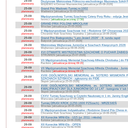
24-09
Drużynowe Mistrzostwa Północno-wschodniego Mazowsza Szkół
planowany
WĄSEWO k/Ostrowi Mazowieckiej [aktualizacja:05-08-2026]
25-09
Grand Prix Wadowic-Turniej nr.1002
planowany
Wadowice [aktualizacja:31-03-2026]
25-09
Międzynarodowy Turniej Szachowy Cztery Pory Roku - edycja Jes
planowany
Iwonicz [
aktualizacja:wczoraj 17:50
]
25-09
GRAND PRIX POLONII WROCŁAW
planowany
Wrocław [aktualizacja:25-05-2026]
25-09
V Międzynarodowe Szachowe Ind. i Rodzinne GP Chrzanowa 2026
planowany
Chrzanów Klub Szachowy Szpitalna 1 [aktualizacja:18-06-2026]
25-09
Grand Prix Białegostoku "Lato-Jesień 2026" - 8. runda rapid
planowany
Białystok [aktualizacja:25-07-2026]
26-09
Mistrzostwa Wejherowa Juniorów w Szachach Klasycznych 2026
planowany
Wejherowo [aktualizacja:09-06-2026]
26-09
XVI OTWARTE MISTRZOSTWA SZACHOWE O PUCHAR ŻABIEGO K
planowany
STRUMIEŃ [aktualizacja:25-07-2026]
26-09
VII Międzynarodowy Memoriał Szachowy Alfreda Chrobaka ( do FI
planowany
Racibórz [
aktualizacja:dzisiaj 09:20
]
26-09
VII Międzynarodowy Memoriał Szachowy Alfreda Chrobaka - Junior
planowany
Racibórz [
aktualizacja:dzisiaj 09:17
]
XVIII OGÓLNOPOLSKI MEMORIAŁ im. SOTERO WISMONTA 
26-09
SZACHACH SZYBKICH - zgłoszony do FIDE
planowany
Słupsk [aktualizacja:25-05-2026]
XVIII OGÓLNOPOLSKI MEMORIAŁ im. SOTERO WISMON
26-09
KWALIFIKACYJNY DLA JUNIORÓW DO 14 LAT - kategoria V lub IV 
planowany
Słupsk [aktualizacja:16-05-2026]
26-09
CXXV Turniej Szachowy w Czytelni Naukowej nr 1 im. Janiny Engler
planowany
Warszawa [aktualizacja:07-05-2026]
26-09
Turniej DRUGI KROK (1250-1600 PZSzach) - WRZESIEŃ
planowany
Wrocław [aktualizacja:28-05-2026]
26-09
IX Międzynarodowe Indywidualne i Rodzinne Grand Prix Chess i
planowany
Chrzanów Klub Szachowy Szpitalna 1 [aktualizacja:18-06-2026]
26-09
XII Koneckie MINI-Elo - U15 (ur. 2011 i młodsi)
planowany
Końskie [aktualizacja:19-06-2026]
26-09
XII Koneckie MINI-Elo - OPEN
planowany
Końskie [aktualizacja:19-06-2026]