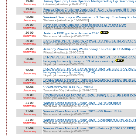
19-09
Turniej Open przy Enea Operator Międzyszkolnej Ligi Szachowej 26
planowany
Łubianka [aktualizacja:02-08-2026]
19-09
Forteca Chess Challenge Junior (3z4)- U14 - o kategorie III II I k
planowany
Czeladź [aktualizacja:05-08-2026]
20-09
Weekend Szachowy w Wadowicach - X Turniej o Szachowy Puchar B
planowany
Wadowice [aktualizacja:13-07-2026]
20-09
Eliminacje Strefy Lubusko-Dolnośląskiej do MPM oraz OOM
planowany
Radzyn-Sława [aktualizacja:03-08-2026]
20-09
Jesienne FIDE granie w Hetmanie 2026
planowany
Warszawa [aktualizacja:05-08-2026]
20-09
SZACHOWE PORY ROKU W ŻYWCU - TURNIEJ LETNI 2026 OPEN
planowany
ŻYWIEC [aktualizacja:25-07-2026]
20-09
Jesienny Pilawski Turniej Weekendowy o Puchar �HUSARII� 2026
planowany
Pilawa [aktualizacja:22-06-2026]
ROZPOCZĘCIE ROKU SZKOLNEGO 2026 ZE SŁUPSKĄ AKADEMI
20-09
kategorię kobiecą (juniorzy od 13 lat oraz seniorzy)
planowany
Słupsk [aktualizacja:05-08-2026]
ROZPOCZĘCIE ROKU SZKOLNEGO 2025 ZE SŁUPSKĄ AKADEMI
20-09
kategorię kobiecą (juniorzy do 12 lat)
planowany
Słupsk [aktualizacja:02-06-2026]
20-09
PAWŁOWICKI OTWARTY TURNIEJ SZACHOWY DZIECI do lat 13 o ka
planowany
PAWŁOWICE [aktualizacja:24-06-2026]
20-09
V GWARKOWSKI RAPID gr. OPEN
planowany
Tarnowskie Góry [aktualizacja:22-07-2026]
20-09
Świętokrzyska Liga Szachowa 2026 - Turniej III (C) - do 1400 PZ
planowany
Kielce [aktualizacja:26-07-2026]
21-09
Warsaw Chess Masters Autumn 2026 - IM Round Robin
planowany
Warszawa [aktualizacja:03-08-2026]
21-09
Warsaw Chess Masters Autumn 2026 - GM Round Robin
planowany
Warszawa [aktualizacja:03-08-2026]
21-09
Warsaw Chess Masters Autumn 2026 - Challengers (1850-2150 F
planowany
Warszawa [aktualizacja:03-08-2026]
21-09
Warsaw Chess Masters Autumn 2026 - Futures (1650-1950 FIDE)
planowany
Warszawa [aktualizacja:03-08-2026]