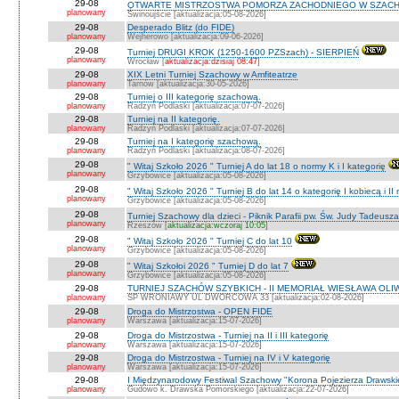
29-08
OTWARTE MISTRZOSTWA POMORZA ZACHODNIEGO W SZACH
planowany
Świnoujście [aktualizacja:05-08-2026]
29-08
Desperado Blitz (do FIDE)
planowany
Wejherowo [aktualizacja:09-06-2026]
29-08
Turniej DRUGI KROK (1250-1600 PZSzach) - SIERPIEŃ
planowany
Wrocław [
aktualizacja:dzisiaj 08:47
]
29-08
XIX Letni Turniej Szachowy w Amfiteatrze
planowany
Tarnów [aktualizacja:30-05-2026]
29-08
Turniej o III kategorię szachową.
planowany
Radzyń Podlaski [aktualizacja:07-07-2026]
29-08
Turniej na II kategorię.
planowany
Radzyń Podlaski [aktualizacja:07-07-2026]
29-08
Turniej na I kategorię szachową.
planowany
Radzyń Podlaski [aktualizacja:08-07-2026]
29-08
" Witaj Szkoło 2026 " Turniej A do lat 18 o normy K i I kategorię
planowany
Grzybowice [aktualizacja:05-08-2026]
29-08
" Witaj Szkoło 2026 " Turniej B do lat 14 o kategorię I kobiecą i I
planowany
Grzybowice [aktualizacja:05-08-2026]
29-08
Turniej Szachowy dla dzieci - Piknik Parafii pw. Św. Judy Tadeus
planowany
Rzeszów [
aktualizacja:wczoraj 10:05
]
29-08
" Witaj Szkoło 2026 " Turniej C do lat 10
planowany
Grzybowice [aktualizacja:05-08-2026]
29-08
" Witaj Szkołoi 2026 " Turniej D do lat 7
planowany
Grzybowice [aktualizacja:05-08-2026]
29-08
TURNIEJ SZACHÓW SZYBKICH - II MEMORIAŁ WIESŁAWA OLI
planowany
SP WRONIAWY UL DWORCOWA 33 [aktualizacja:02-08-2026]
29-08
Droga do Mistrzostwa - OPEN FIDE
planowany
Warszawa [aktualizacja:15-07-2026]
29-08
Droga do Mistrzostwa - Turniej na II i III kategorię
planowany
Warszawa [aktualizacja:15-07-2026]
29-08
Droga do Mistrzostwa - Turniej na IV i V kategorię
planowany
Warszawa [aktualizacja:15-07-2026]
29-08
I Międzynarodowy Festiwal Szachowy "Korona Pojezierza Drawski
planowany
Gudowo k. Drawska Pomorskiego [aktualizacja:22-07-2026]