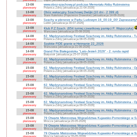
planowany
Dąbki [aktualizacja:02-03-2026]
13-08
www.oboz-szachowy.pl podczas Memoriału Akiby Rubinsteina
planowany
Polanica Zdrój [aktualizacja:21-04-2026]
13-08
Obóz wakacyjny Szachowej Dwójki (10 dni - 2 399 zł)
planowany
Stare Kaleńsko (Pojezierze Drawskie) [aktualizacja:14-06-2026]
13-08
Szachy w plenerze w Parku Ludowym 16_00-19_00! Zapraszamy!
planowany
Lublin [aktualizacja:30-07-2026]
13-08
Klub P.Z.Szach. (654 turniej czwartkowy pamięci P. Wajszczyka)
planowany
Warszawa [aktualizacja:05-08-2026]
14-08
62. Międzynarodowy Festiwal Szachowy im. Akiby Rubinsteina - Tu
planowany
Polanica-Zdrój [aktualizacja:08-05-2026]
14-08
Szybkie FIDE granie w Hetmanie 22_2026
planowany
Warszawa [aktualizacja:21-06-2026]
14-08
Grand Prix Białegostoku "Lato-Jesień 2026" - 2. runda rapid
planowany
Białystok [aktualizacja:25-07-2026]
15-08
62. Międzynarodowy Festiwal Szachowy im. Akiby Rubinsteina - O
planowany
Polanica-Zdrój [aktualizacja:08-05-2026]
15-08
62. Międzynarodowy Festiwal Szachowy im. Akiby Rubinsteina - 
planowany
Polanica-Zdrój [aktualizacja:08-05-2026]
15-08
62. Międzynarodowy Festiwal Szachowy im. Akiby Rubinsteina - O
planowany
Polanica-Zdrój [aktualizacja:08-05-2026]
15-08
62. Międzynarodowy Festiwal Szachowy im. Akiby Rubinsteina - O
planowany
Polanica-Zdrój [aktualizacja:09-05-2026]
15-08
62. Międzynarodowy Festiwal Szachowy im. Akiby Rubinsteina - O
planowany
Polanica-Zdrój [aktualizacja:08-05-2026]
15-08
62. Międzynarodowy Festiwal Szachowy im. Akiby Rubinsteina - 
planowany
Polanica-Zdrój [aktualizacja:09-05-2026]
15-08
62. Międzynarodowy Festiwal Szachowy im. Akiby Rubinsteina - 
planowany
Polanica-Zdrój [aktualizacja:09-05-2026]
15-08
79 Otwarte Mistrzostwa Województwa Kujawsko-Pomorskiego w S
planowany
Mrocza [aktualizacja:20-05-2026]
15-08
79 Otwarte Mistrzostwa Województwa Kujawsko-Pomorskiego w 
planowany
Mrocza [aktualizacja:20-05-2026]
15-08
79 Otwarte Mistrzostwa Województwa Kujawsko-Pomorskiego w Sz
planowany
Mrocza [aktualizacja:20-05-2026]