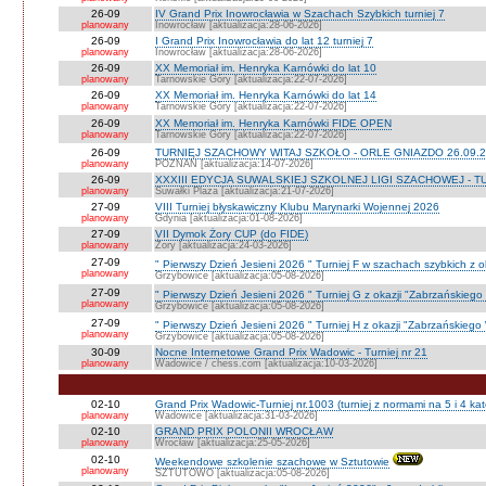
26-09
IV Grand Prix Inowrocławia w Szachach Szybkich turniej 7
planowany
Inowrocław [aktualizacja:28-06-2026]
26-09
I Grand Prix Inowrocławia do lat 12 turniej 7
planowany
Inowrocław [aktualizacja:28-06-2026]
26-09
XX Memoriał im. Henryka Karnówki do lat 10
planowany
Tarnowskie Góry [aktualizacja:22-07-2026]
26-09
XX Memoriał im. Henryka Karnówki do lat 14
planowany
Tarnowskie Góry [aktualizacja:22-07-2026]
26-09
XX Memoriał im. Henryka Karnówki FIDE OPEN
planowany
Tarnowskie Góry [aktualizacja:22-07-2026]
26-09
TURNIEJ SZACHOWY WITAJ SZKOŁO - ORLE GNIAZDO 26.09.2
planowany
POZNAŃ [aktualizacja:14-07-2026]
26-09
XXXIII EDYCJA SUWALSKIEJ SZKOLNEJ LIGI SZACHOWEJ - TU
planowany
Suwałki Plaza [aktualizacja:21-07-2026]
27-09
VIII Turniej błyskawiczny Klubu Marynarki Wojennej 2026
planowany
Gdynia [aktualizacja:01-08-2026]
27-09
VII Dymok Żory CUP (do FIDE)
planowany
Żory [aktualizacja:24-03-2026]
27-09
" Pierwszy Dzień Jesieni 2026 " Turniej F w szachach szybkich z 
planowany
Grzybowice [aktualizacja:05-08-2026]
27-09
" Pierwszy Dzień Jesieni 2026 " Turniej G z okazji "Zabrzańskiego
planowany
Grzybowice [aktualizacja:05-08-2026]
27-09
" Pierwszy Dzień Jesieni 2026 " Turniej H z okazji "Zabrzańskiego
planowany
Grzybowice [aktualizacja:05-08-2026]
30-09
Nocne Internetowe Grand Prix Wadowic - Turniej nr 21
planowany
Wadowice / chess.com [aktualizacja:10-03-2026]
02-10
Grand Prix Wadowic-Turniej nr.1003 (turniej z normami na 5 i 4 kat
planowany
Wadowice [aktualizacja:31-03-2026]
02-10
GRAND PRIX POLONII WROCŁAW
planowany
Wrocław [aktualizacja:25-05-2026]
02-10
Weekendowe szkolenie szachowe w Sztutowie
planowany
SZTUTOWO [aktualizacja:05-08-2026]