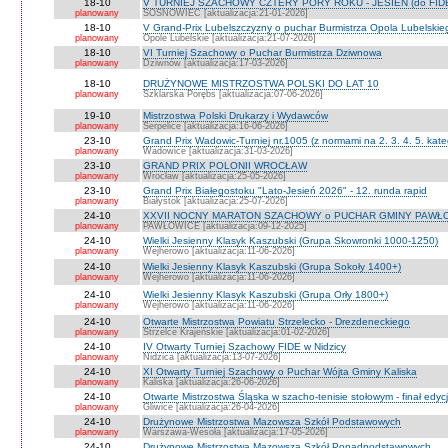
18-10
V TURNIEJ SZACHOWY CZTERY PORY ROKU - JESIEŃ (do FID
planowany
SOSNOWIEC [aktualizacja:21-01-2026]
18-10
V Grand-Prix Lubelszczyzny o puchar Burmistrza Opola Lubelskie
planowany
Opole Lubelskie [aktualizacja:21-07-2026]
18-10
VI Turniej Szachowy o Puchar Burmistrza Dziwnowa
planowany
Dziwnów [aktualizacja:17-03-2026]
18-10
DRUŻYNOWE MISTRZOSTWA POLSKI DO LAT 10
planowany
Szklarska Porębs [aktualizacja:07-06-2026]
19-10
Mistrzostwa Polski Drukarzy i Wydawców
planowany
Serpelice [aktualizacja:16-06-2026]
23-10
Grand Prix Wadowic-Turniej nr.1005 (z normami na 2. 3. 4. 5. kate
planowany
Wadowice [aktualizacja:31-03-2026]
23-10
GRAND PRIX POLONII WROCŁAW
planowany
Wrocław [aktualizacja:25-05-2026]
23-10
Grand Prix Białegostoku "Lato-Jesień 2026" - 12. runda rapid
planowany
Białystok [aktualizacja:25-07-2026]
24-10
XXVII NOCNY MARATON SZACHOWY o PUCHAR GMINY PAWŁOW
planowany
PAWŁOWICE [aktualizacja:09-12-2025]
24-10
Wielki Jesienny Klasyk Kaszubski (Grupa Skowronki 1000-1250)
planowany
Wejherowo [aktualizacja:11-06-2026]
24-10
Wielki Jesienny Klasyk Kaszubski (Grupa Sokoły 1400+)
planowany
Wejherowo [aktualizacja:11-06-2026]
24-10
Wielki Jesienny Klasyk Kaszubski (Grupa Orły 1800+)
planowany
Wejherowo [aktualizacja:11-06-2026]
24-10
Otwarte Mistrzostwa Powiatu Strzelecko - Drezdeneckiego
planowany
Strzelce Krajeńskie [aktualizacja:01-02-2026]
24-10
IV Otwarty Turniej Szachowy FIDE w Nidzicy
planowany
Nidzica [aktualizacja:13-07-2026]
24-10
XI Otwarty Turniej Szachowy o Puchar Wójta Gminy Kaliska
planowany
Kaliska [aktualizacja:26-06-2026]
24-10
Otwarte Mistrzostwa Śląska w szacho-tenisie stołowym - finał edyc
planowany
Gliwice [aktualizacja:26-04-2026]
24-10
Drużynowe Mistrzostwa Mazowsza Szkół Podstawowych
planowany
Warszawa-Wesoła [aktualizacja:17-05-2026]
24-10
Drużynowe Mistrzostwa Mazowsza Szkół Ponadpodstawowych