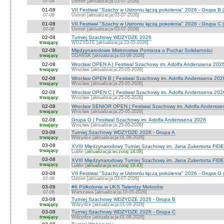
07-08
Ustroń [aktualizacja:03-07-2026]
01-08
VII Festiwal "Szachy w Ustroniu łączą pokolenia" 2026 - Grupa B 
07-08
Ustroń [aktualizacja:03-07-2026]
01-08
VII Festiwal "Szachy w Ustroniu łączą pokolenia" 2026 - Grupa C 
07-08
Ustroń [aktualizacja:03-07-2026]
02-08
Turniej Szachowy WDZYDZE 2026
trwający
WDZYDZE [aktualizacja:23-05-2026]
02-08
Międzynarodowe Mistrzostwa Pomorza o Puchar Solidarności
trwający
GDAŃSK [aktualizacja:03-08-2026]
02-08
Wrocław OPEN A | Festiwal Szachowy im. Adolfa Anderssena 202
trwający
Wrocław [aktualizacja:25-05-2026]
02-08
Wrocław OPEN B | Festiwal Szachowy im. Adolfa Anderssena 202
trwający
Wrocław [aktualizacja:25-05-2026]
02-08
Wrocław OPEN C | Festiwal Szachowy im. Adolfa Anderssena 202
trwający
Wrocław [aktualizacja:25-05-2026]
02-08
Wrocław SENIOR OPEN | Festiwal Szachowy im. Adolfa Andersse
trwający
Wrocław [aktualizacja:25-05-2026]
02-08
Grupa G | Festiwal Szachowy im. Adolfa Anderssena 2026
trwający
Wrocław [aktualizacja:25-05-2026]
03-08
Turniej Szachowy WDZYDZE 2026 - Grupa A
trwający
Wdzydze [aktualizacja:01-08-2026]
03-08
XVIII Międzynarodowy Turniej Szachowy im. Jana Zukertorta FIDE
trwający
Lublin [
aktualizacja:wczoraj 14:08
]
03-08
XVIII Międzynarodowy Turniej Szachowy im. Jana Zukertorta FID
trwający
Lublin [
aktualizacja:wczoraj 19:43
]
03-08
VII Festiwal "Szachy w Ustroniu łączą pokolenia" 2026 - Grupa G 
07-08
Ustroń [aktualizacja:03-07-2026]
03-08
#6 Półkolonie w UKS Twierdzy Mokotów
07-08
Warszawa [aktualizacja:15-05-2026]
03-08
Turniej Szachowy WDZYDZE 2026 - Grupa B
trwający
Wdzydze [aktualizacja:01-08-2026]
03-08
Turniej Szachowy WDZYDZE 2026 - Grupa C
trwający
Wdzydze [aktualizacja:01-08-2026]