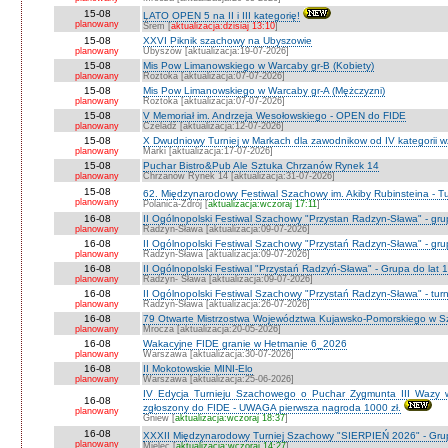
15-08
LATO OPEN 5 na II i III kategorię!
planowany
Śrem [
aktualizacja:dzisiaj 13:10
]
15-08
XXVI Piknik szachowy na Ubyszowie
planowany
Ubyszów [aktualizacja:19-07-2026]
15-08
Mis Pow Limanowskiego w Warcaby gr-B (Kobiety)
planowany
Roztoka [aktualizacja:07-07-2026]
15-08
Mis Pow Limanowskiego w Warcaby gr-A (Mężczyzni)
planowany
Roztoka [aktualizacja:07-07-2026]
15-08
V Memoriał im. Andrzeja Wesołowskiego - OPEN do FIDE
planowany
Czeladź [aktualizacja:12-07-2026]
15-08
X Dwudniowy Turniej w Markach dla zawodnikow od IV kategorii 
planowany
Marki [aktualizacja:17-07-2026]
15-08
Puchar Bistro&Pub Ale Sztuka Chrzanów Rynek 14
planowany
Chrzanów Rynek 14 [aktualizacja:31-07-2026]
15-08
62. Międzynarodowy Festiwal Szachowy im. Akiby Rubinsteina - Tu
planowany
Polanica-Zdrój [
aktualizacja:wczoraj 17:11
]
16-08
II Ogólnopolski Festiwal Szachowy "Przystan Radzyn-Sława" - gr
planowany
Radzyn-Sława [aktualizacja:09-07-2026]
16-08
II Ogólnopolski Festiwal Szachowy "Przystań Radzyn-Sława" - gru
planowany
Radzyn-Sława [aktualizacja:09-07-2026]
16-08
II Ogólnopolski Festiwal "Przystań Radzyń-Sława" - Grupa do lat 
planowany
Radzyn- Sława [aktualizacja:09-07-2026]
16-08
II Ogólnopolski Festiwal Szachowy "Przystań Radzyn-Sława" - turni
planowany
Radzyń-Sława [aktualizacja:26-07-2026]
16-08
79 Otwarte Mistrzostwa Województwa Kujawsko-Pomorskiego w Sz
planowany
Mrocza [aktualizacja:20-05-2026]
16-08
Wakacyjne FIDE granie w Hetmanie 6_2026
planowany
Warszawa [aktualizacja:30-07-2026]
16-08
II Mokotowskie MINI-Elo
planowany
Warszawa [aktualizacja:25-06-2026]
IV Edycja Turnieju Szachowego o Puchar Zygmunta III Wazy w
16-08
zgłoszony do FIDE - UWAGA pierwsza nagroda 1000 zł.
planowany
Gniew [
aktualizacja:wczoraj 18:37
]
16-08
XXXII Międzynarodowy Turniej Szachowy "SIERPIEŃ 2026" - Grup
planowany
Mielec [
aktualizacja:wczoraj 14:27
]