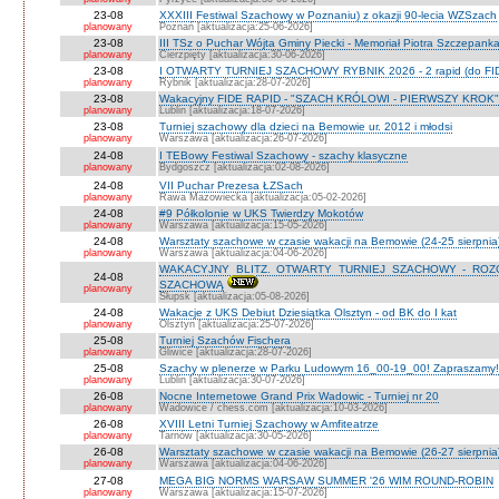
23-08
XXXIII Festiwal Szachowy w Poznaniu) z okazji 90-lecia WZSzach
planowany
Poznań [aktualizacja:25-06-2026]
23-08
III TSz o Puchar Wójta Gminy Piecki - Memoriał Piotra Szczepan
planowany
Cierzpięty [aktualizacja:30-06-2026]
23-08
I OTWARTY TURNIEJ SZACHOWY RYBNIK 2026 - 2 rapid (do FI
planowany
Rybnik [aktualizacja:28-07-2026]
23-08
Wakacyjny FIDE RAPID - "SZACH KRÓLOWI - PIERWSZY KROK" O
planowany
Lublin [aktualizacja:18-07-2026]
23-08
Turniej szachowy dla dzieci na Bemowie ur. 2012 i młodsi
planowany
Warszawa [aktualizacja:26-07-2026]
24-08
I TEBowy Festiwal Szachowy - szachy klasyczne
planowany
Bydgoszcz [aktualizacja:02-08-2026]
24-08
VII Puchar Prezesa ŁZSach
planowany
Rawa Mazowiecka [aktualizacja:05-02-2026]
24-08
#9 Półkolonie w UKS Twierdzy Mokotów
planowany
Warszawa [aktualizacja:15-05-2026]
24-08
Warsztaty szachowe w czasie wakacji na Bemowie (24-25 sierpnia
planowany
Warszawa [aktualizacja:04-06-2026]
WAKACYJNY BLITZ. OTWARTY TURNIEJ SZACHOWY - RO
24-08
SZACHOWĄ
planowany
Słupsk [aktualizacja:05-08-2026]
24-08
Wakacje z UKS Debiut Dziesiątka Olsztyn - od BK do I kat
planowany
Olsztyn [aktualizacja:25-07-2026]
25-08
Turniej Szachów Fischera
planowany
Gliwice [aktualizacja:28-07-2026]
25-08
Szachy w plenerze w Parku Ludowym 16_00-19_00! Zapraszamy!
planowany
Lublin [aktualizacja:30-07-2026]
26-08
Nocne Internetowe Grand Prix Wadowic - Turniej nr 20
planowany
Wadowice / chess.com [aktualizacja:10-03-2026]
26-08
XVIII Letni Turniej Szachowy w Amfiteatrze
planowany
Tarnów [aktualizacja:30-05-2026]
26-08
Warsztaty szachowe w czasie wakacji na Bemowie (26-27 sierpnia
planowany
Warszawa [aktualizacja:04-06-2026]
27-08
MEGA BIG NORMS WARSAW SUMMER '26 WIM ROUND-ROBIN
planowany
Warszawa [aktualizacja:15-07-2026]