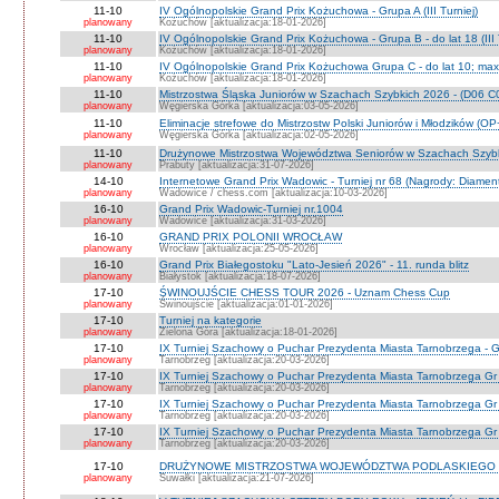
11-10
IV Ogólnopolskie Grand Prix Kożuchowa - Grupa A (III Turniej)
planowany
Kożuchów [aktualizacja:18-01-2026]
11-10
IV Ogólnopolskie Grand Prix Kożuchowa - Grupa B - do lat 18 (III 
planowany
Kożuchów [aktualizacja:18-01-2026]
11-10
IV Ogólnopolskie Grand Prix Kożuchowa Grupa C - do lat 10; max 
planowany
Kożuchów [aktualizacja:18-01-2026]
11-10
Mistrzostwa Śląska Juniorów w Szachach Szybkich 2026 - (D06 
planowany
Węgierska Górka [aktualizacja:03-05-2026]
11-10
Eliminacje strefowe do Mistrzostw Polski Juniorów i Młodzików (O
planowany
Węgierska Górka [aktualizacja:02-05-2026]
11-10
Drużynowe Mistrzostwa Województwa Seniorów w Szachach Szyb
planowany
Prabuty [aktualizacja:31-07-2026]
14-10
Internetowe Grand Prix Wadowic - Turniej nr 68 (Nagrody: Diamen
planowany
Wadowice / chess.com [aktualizacja:10-03-2026]
16-10
Grand Prix Wadowic-Turniej nr.1004
planowany
Wadowice [aktualizacja:31-03-2026]
16-10
GRAND PRIX POLONII WROCŁAW
planowany
Wrocław [aktualizacja:25-05-2026]
16-10
Grand Prix Białegostoku "Lato-Jesień 2026" - 11. runda blitz
planowany
Białystok [aktualizacja:18-07-2026]
17-10
ŚWINOUJŚCIE CHESS TOUR 2026 - Uznam Chess Cup
planowany
Świnoujście [aktualizacja:01-01-2026]
17-10
Turniej na kategorie
planowany
Zielona Góra [aktualizacja:18-01-2026]
17-10
IX Turniej Szachowy o Puchar Prezydenta Miasta Tarnobrzega - G
planowany
Tarnobrzeg [aktualizacja:20-03-2026]
17-10
IX Turniej Szachowy o Puchar Prezydenta Miasta Tarnobrzega Gr
planowany
Tarnobrzeg [aktualizacja:20-03-2026]
17-10
IX Turniej Szachowy o Puchar Prezydenta Miasta Tarnobrzega Gr
planowany
Tarnobrzeg [aktualizacja:20-03-2026]
17-10
IX Turniej Szachowy o Puchar Prezydenta Miasta Tarnobrzega Gr 
planowany
Tarnobrzeg [aktualizacja:20-03-2026]
17-10
DRUŻYNOWE MISTRZOSTWA WOJEWÓDZTWA PODLASKIEGO 
planowany
Suwałki [aktualizacja:21-07-2026]