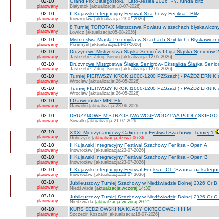
02-10
Grand Prix Białegostoku "Lato-Jesień 2026" - 9. runda blitz
planowany
Białystok [aktualizacja:18-07-2026]
02-10
II Kujawski Integracyjny Festiwal Szachowy Feniksa - Blitz
planowany
Inowrocław [aktualizacja:23-07-2026]
02-10
8 Turniej TOROTAX Mistrzostwa Powiatu w szachach błyskawiczn
planowany
Łowicz [aktualizacja:05-08-2026]
03-10
Mistrzostwa Miasta Przemyśla w Szachach Szybkich i Błyskawiczn
planowany
Przemyśl [aktualizacja:14-07-2026]
03-10
Drużynowe Mistrzostwa Śląska Seniorów-I Liga Śląska Seniorów 
planowany
Jastrzębie- Zdrój; Bieruń [aktualizacja:12-05-2026]
03-10
Drużynowe Mistrzostwa Śląska Seniorów- Ekstraliga Śląska Seni
planowany
Jastrzębie- Zdrój; Bieruń [aktualizacja:12-05-2026]
03-10
Turniej PIERWSZY KROK (1000-1200 PZSzach) - PAŹDZIERNIK d
planowany
Wrocław [aktualizacja:26-05-2026]
03-10
Turniej PIERWSZY KROK (1000-1200 PZSzach) - PAŹDZIERNIK o
planowany
Wrocław [aktualizacja:26-05-2026]
03-10
I Garwolińskie MINI-Elo
planowany
Garwolin [aktualizacja:23-06-2026]
03-10
DRUŻYNOWE MISTRZOSTWA WOJEWÓDZTWA PODLASKIEGO 
planowany
Suwałki [aktualizacja:21-07-2026]
03-10
XXXI Międzynarodowy Całoroczny Festiwal Szachowy- Turniej 1
planowany
Dobczyce [
aktualizacja:dzisiaj 06:36
]
03-10
II Kujawski Integracyjny Festiwal Szachowy Feniksa - Open A
planowany
Inowrocław [aktualizacja:23-07-2026]
03-10
II Kujawski Integracyjny Festiwal Szachowy Feniksa - Open B
planowany
Inowrocław [aktualizacja:23-07-2026]
03-10
II Kujawski Integracyjny Festiwal Feniksa - C1 "Szansa na kategor
planowany
Inowrocław [aktualizacja:23-07-2026]
03-10
Jubileuszowy Turniej Szachowy w Niedźwiadzie Dolnej 2026 Gr B
planowany
Niedźwiada [
aktualizacja:wczoraj 14:30
]
03-10
Jubileuszowy Turniej Szachowy w Niedźwiadzie Dolnej 2026 Gr C
planowany
Niedźwiada [
aktualizacja:wczoraj 20:21
]
04-10
KURS SĘDZIOWSKI NA KLASY OKRĘGOWE: II III M
planowany
Szczecin Koszalin [aktualizacja:18-07-2026]