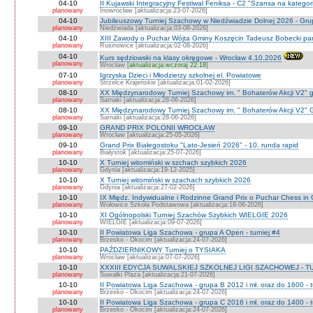
04-10
II Kujawski Integracyjny Festiwal Feniksa - C2 "Szansa na kategor
planowany
Inowrocław [aktualizacja:23-07-2026]
04-10
Jubileuszowy Turniej Szachowy w Niedźwiadzie Dolnej 2026 - Gr
planowany
Niedżwiada [aktualizacja:03-08-2026]
04-10
XIII Zawody o Puchar Wójta Gminy Koszęcin Tadeusz Bobecki pam
planowany
Rusinowice [aktualizacja:02-08-2026]
04-10
Kurs sędziowski na klasy okręgowe - Wrocław 4.10.2026
planowany
Wrocław [
aktualizacja:wczoraj 22:18
]
07-10
Igrzyska Dzieci i Młodzierzy szkolnej el. Powiatowe
planowany
Strzelce Krajeńskie [aktualizacja:01-02-2026]
08-10
XX Międzynarodowy Turniej Szachowy im. " Bohaterów Akcji V2" g
planowany
Sarnaki [aktualizacja:28-06-2026]
08-10
XX Międzynarodowy Turniej Szachowy im. " Bohaterów Akcji V2" 
planowany
Sarnaki [aktualizacja:28-06-2026]
09-10
GRAND PRIX POLONII WROCŁAW
planowany
Wrocław [aktualizacja:25-05-2026]
09-10
Grand Prix Białegostoku "Lato-Jesień 2026" - 10. runda rapid
planowany
Białystok [aktualizacja:25-07-2026]
10-10
X Turniej witomiński w szchach szybkich 2026
planowany
Gdynia [aktualizacja:19-12-2025]
10-10
X Turniej witomiński w szachach szybkich 2026
planowany
Gdynia [aktualizacja:27-02-2026]
10-10
IX Międz. Indywidualne i Rodzinne Grand Prix o Puchar Chess i
planowany
Wołowice Szkoła Podstawowa [aktualizacja:18-06-2026]
10-10
XI Ogólnopolski Turniej Szachów Szybkich WIELGIE 2026
planowany
WIELGIE [aktualizacja:09-07-2026]
10-10
II Powiatowa Liga Szachowa - grupa A Open - turniej #4
planowany
Brzesko - Okocim [aktualizacja:24-07-2026]
10-10
PAŹDZIERNIKOWY Turniej o TYSIAKA
planowany
Wrocław [aktualizacja:07-07-2026]
10-10
XXXIII EDYCJA SUWALSKIEJ SZKOLNEJ LIGI SZACHOWEJ - TU
planowany
Suwałki Plaza [aktualizacja:21-07-2026]
10-10
II Powiatowa Liga Szachowa - grupa B 2012 i mł. oraz do 1600 - t
planowany
Brzesko - Okocim [aktualizacja:24-07-2026]
10-10
II Powiatowa Liga Szachowa - grupa C 2016 i mł. oraz do 1400 - t
planowany
Brzesko - Okocim [aktualizacja:24-07-2026]