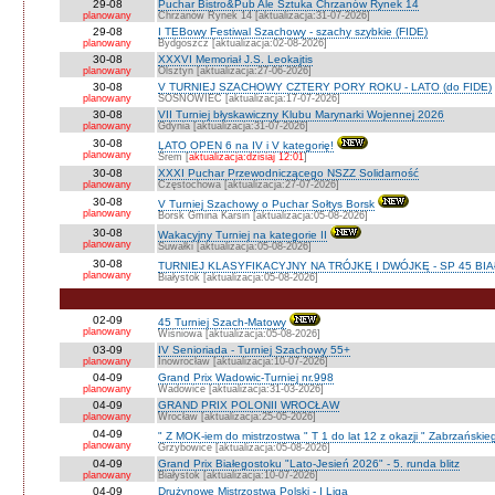
29-08
Puchar Bistro&Pub Ale Sztuka Chrzanów Rynek 14
planowany
Chrzanów Rynek 14 [aktualizacja:31-07-2026]
29-08
I TEBowy Festiwal Szachowy - szachy szybkie (FIDE)
planowany
Bydgoszcz [aktualizacja:02-08-2026]
30-08
XXXVI Memoriał J.S. Leokajtis
planowany
Olsztyn [aktualizacja:27-06-2026]
30-08
V TURNIEJ SZACHOWY CZTERY PORY ROKU - LATO (do FIDE)
planowany
SOSNOWIEC [aktualizacja:17-07-2026]
30-08
VII Turniej błyskawiczny Klubu Marynarki Wojennej 2026
planowany
Gdynia [aktualizacja:31-07-2026]
30-08
LATO OPEN 6 na IV i V kategorię!
planowany
Śrem [
aktualizacja:dzisiaj 12:01
]
30-08
XXXI Puchar Przewodniczącego NSZZ Solidarność
planowany
Częstochowa [aktualizacja:27-07-2026]
30-08
V Turniej Szachowy o Puchar Sołtys Borsk
planowany
Borsk Gmina Karsin [aktualizacja:05-08-2026]
30-08
Wakacyjny Turniej na kategorie II
planowany
Suwałki [aktualizacja:05-08-2026]
30-08
TURNIEJ KLASYFIKACYJNY NA TRÓJKĘ I DWÓJKĘ - SP 45 BI
planowany
Białystok [aktualizacja:05-08-2026]
02-09
45 Turniej Szach-Matowy
planowany
Wiśniowa [aktualizacja:05-08-2026]
03-09
IV Senioriada - Turniej Szachowy 55+
planowany
Inowrocław [aktualizacja:10-07-2026]
04-09
Grand Prix Wadowic-Turniej nr.998
planowany
Wadowice [aktualizacja:31-03-2026]
04-09
GRAND PRIX POLONII WROCŁAW
planowany
Wrocław [aktualizacja:25-05-2026]
04-09
" Z MOK-iem do mistrzostwa " T 1 do lat 12 z okazji " Zabrzańskie
planowany
Grzybowice [aktualizacja:05-08-2026]
04-09
Grand Prix Białegostoku "Lato-Jesień 2026" - 5. runda blitz
planowany
Białystok [aktualizacja:10-07-2026]
04-09
Drużynowe Mistrzostwa Polski - I Liga