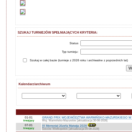
SZUKAJ TURNIEJÓW SPEŁNIAJĄCYCH KRYTERIA:
Status
Typ turnieju:
Szukaj w całej bazie (turnieje z 2026 roku i archiwalne z poprzednich lat)
Kalendarz/archiwum
01-01
GRAND PRIX WOJEWÓDZTWA WARMIŃSKO-MAZURSKIEGO W 
trwający
Woj. Warmińsko-Mazurskie [aktualizacja:30-06-2026]
07-01
IX Memoriał Józefa Matwija 2026
trwający
Gorzów Wielkopolski [aktualizacja:05-08-2026]