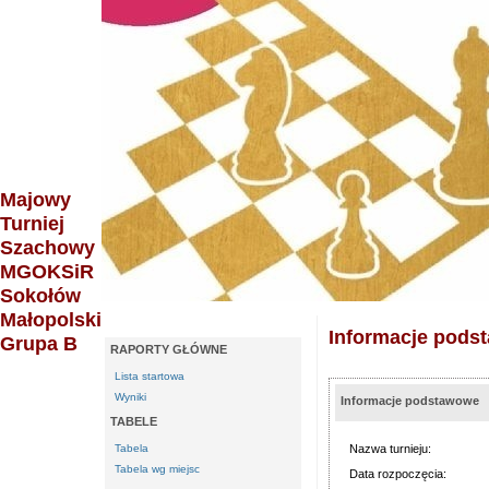
Majowy
Turniej
Szachowy
MGOKSiR
Sokołów
Małopolski
Informacje pods
Grupa B
RAPORTY GŁÓWNE
Lista startowa
Wyniki
Informacje podstawowe
TABELE
Tabela
Nazwa turnieju:
Tabela wg miejsc
Data rozpoczęcia: