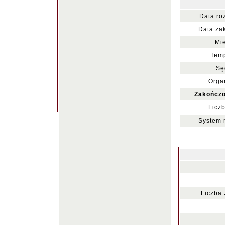
Data ro
Data za
Mie
Temp
Sę
Organ
Zakończo
Liczb
System 
Liczba