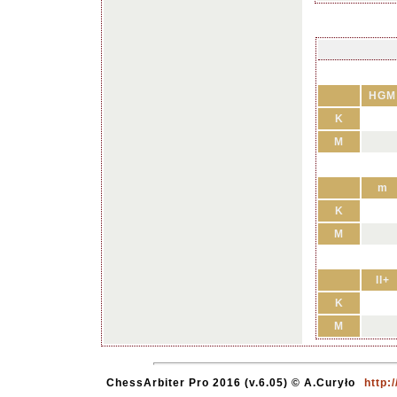
HGM
K
M
m
K
M
II+
K
M
ChessArbiter Pro 2016 (v.6.05) © A.Curyło
http: