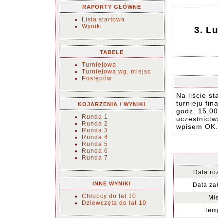
RAPORTY GŁÓWNE
Lista startowa
Wyniki
3. L
TABELE
Turniejowa
Turniejowa wg. miejsc
Postępów
Na liście s
turnieju fi
KOJARZENIA / WYNIKI
godz. 15.00
Runda 1
uczestnict
Runda 2
wpisem OK.
Runda 3
Runda 4
Runda 5
Runda 6
Runda 7
Data ro
INNE WYNIKI
Data za
Chłopcy do lat 10
Mie
Dziewczęta do lat 10
Temp