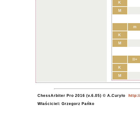
K
M
m
K
M
II+
K
M
ChessArbiter Pro 2016 (v.6.05) © A.Curyło
http:
Właściciel: Grzegorz Pańko