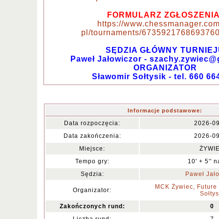
FORMULARZ ZGŁOSZENIA
https://www.chessmanager.com
pl/tournaments/6735921768693760
SĘDZIA GŁÓWNY TURNIEJ
Paweł Jałowiczor - szachy.zywiec
ORGANIZATOR
Sławomir Sołtysik - tel. 660 66
Informacje podstawowe:
Data rozpoczęcia:
2026-0
Data zakończenia:
2026-0
Miejsce:
ŻYWI
Tempo gry:
10' + 5'' 
Sędzia:
Paweł Jało
MCK Żywiec, Future
Organizator:
Sołtys
Zakończonych rund:
0