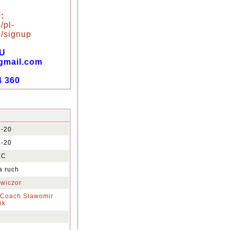
:
/pl-
/signup
U
@gmail.com
4 360
9-20
9-20
EC
na ruch
wiczor
 Coach Sławomir
ik