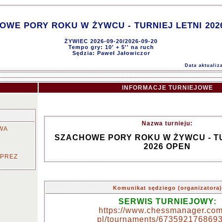
OWE PORY ROKU W ŻYWCU - TURNIEJ LETNI 202
ŻYWIEC 2026-09-20/2026-09-20
Tempo gry: 10' + 5'' na ruch
Sędzia: Paweł Jałowiczor
Data aktualiz
INFORMACJE TURNIEJOWE
Nazwa turnieju:
WA
SZACHOWE PORY ROKU W ŻYWCU - TU
2026 OPEN
MPREZ
Komunikat sędziego (organizatora)
SERWIS TURNIEJOWY:
https://www.chessmanager.com
pl/tournaments/673592176869