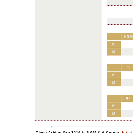
HGM
K
M
m
K
M
II+
K
M
ChessArbiter Pro 2016 (v.6.05) © A.Curyło
http: