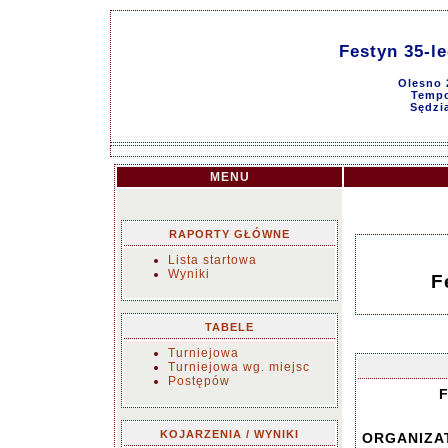
Festyn 35-l
Olesno 
Tempo
Sędzi
MENU
RAPORTY GŁÓWNE
Lista startowa
Wyniki
F
TABELE
Turniejowa
Turniejowa wg. miejsc
Postępów
F
KOJARZENIA / WYNIKI
ORGANIZA