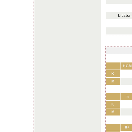
Liczba
HGM
K
M
m
K
M
II+