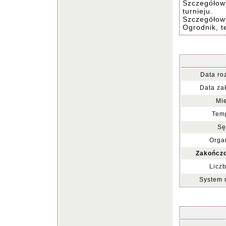
Szczegółowy
turnieju.
Szczegółowy
Ogrodnik, t
Data ro
Data za
Mie
Temp
Sę
Organ
Zakończo
Liczb
System 