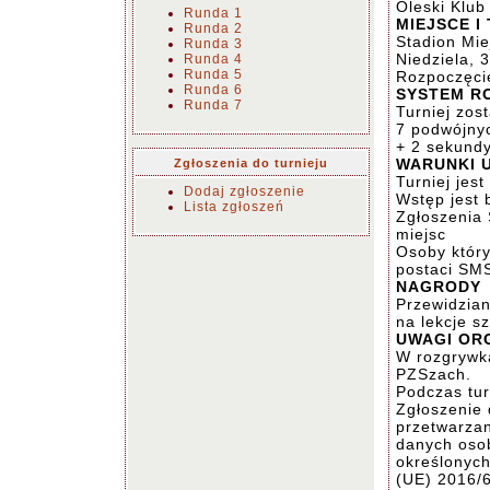
Oleski Klub
Runda 1
MIEJSCE I
Runda 2
Stadion Mie
Runda 3
Niedziela, 
Runda 4
Runda 5
Rozpoczęcie
Runda 6
SYSTEM R
Runda 7
Turniej zo
7 podwójny
+ 2 sekundy
WARUNKI 
Zgłoszenia do turnieju
Turniej jes
Dodaj zgłoszenie
Wstęp jest 
Lista zgłoszeń
Zgłoszenia 
miejsc
Osoby który
postaci SM
NAGRODY
Przewidzia
na lekcje 
UWAGI OR
W rozgrywk
PZSzach.
Podczas tur
Zgłoszenie 
przetwarza
danych oso
określonyc
(UE) 2016/6